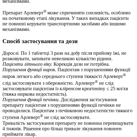
механізмами.
®
Препарат Арлеверт
може спричиняти сонливість, особливо
на початковому етапі лікування. У таких випадках пацієнти
не повинні керувати транспортними засобами або іншими
механізмами.
Спосіб застосування та дози
Дорослі.
По 1 таблетці 3 рази на добу після прийому їжі, не
розжовувати, запивати невеликою кількістю рідини.
Пацієнти літнього віку.
Корекція дози не потрібна.
Порушення функції нирок.
Пацієнтам з порушеннями функції
®
нирок легкого або середнього ступеня тяжкості Арлеверт
®
слід застосовувати з обережністю. Арлеверт
не слід
застосовувати пацієнтам із кліренсом креатиніну ≤ 25 мл/хв
(тяжка ниркова недостатність).
Порушення функції печінки.
Дослідження застосування
препарату пацієнтам з порушеннями функції печінки не
проводилися. Пацієнтам з печінковою недостатністю тяжкого
®
ступеня Арлеверт
не слід застосовувати.
Тривалість застосування препарату не повинна перевищувати
4 тижнів. Рішення про більш тривале лікування повинен
приймати лікар.