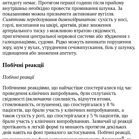
антидоту немає. Протягом першої години після прийому
внутрішньо необхідно провести промивання шлунка. За
показаннями можна призначити активоване вугілля.
Симптоми передозування дименгідринатом:
сухість у носі,
горлі, висипання на шкірі, аритмія, різке зниження
артеріального тиску з можливою втратою свідомості,
пригнічення центральної нервової системи або збудження з
галюцинаціями, судоми. Рідко можуть виникати порушення
зору, шум у вухах, утруднення сечовипускання, біль у шлунку,
підвищення або зниження апетиту.
Побічні реакції
Побічні реакції
Побічними реакціями, що найчастіше спостерігалися під час
проведення клінічних випробувань, були сплутаність
свідомості (включаючи сонливість, відчуття втоми,
стомлюваність, оглушення), що спостерігалася у 8 %
пацієнтів, що брали участь у клінічних випробуваннях, а
також сухість у роті, що спостерігалася у 5 % пацієнтів, що
брали участь у клінічних випробуваннях. Зазвичай ці реакції
протікають в легкій формі та минають протягом декількох
днів навіть на фоні тривалого застосування. Побічні реакції,
®