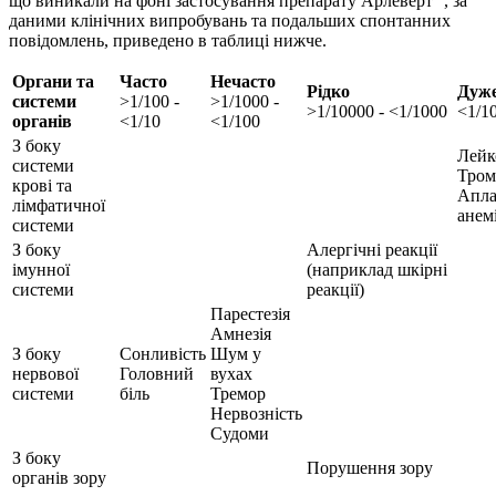
що виникали на фоні застосування препарату Арлеверт
, за
даними клінічних випробувань та подальших спонтанних
повідомлень, приведено в таблиці нижче.
Органи та
Часто
Нечасто
Рідко
Дуже
системи
>1/100 -
>1/1000 -
>1/10000 - <1/1000
<1/1
органів
<1/10
<1/100
З боку
Лейк
системи
Тром
крові та
Апла
лімфатичної
анем
системи
З боку
Алергічні реакції
імунної
(наприклад шкірні
системи
реакції)
Парестезія
Амнезія
З боку
Сонливість
Шум у
нервової
Головний
вухах
системи
біль
Тремор
Нервозність
Судоми
З боку
Порушення зору
органів зору