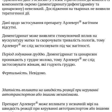
компонентів окремо (дименгідринату/дифенгідраміну та
цинаризину) невеликий. Дослідження на тваринах не виявили
тератогенної дії.
®
Дані щодо застосування препарату Арлеверт
вагітним
відсутні.
Дименгідринат може виявляти стимулюючий вплив на
мускулатуру матки та скорочувати тривалість пологів, тому
®
Арлеверт
не слід застосовувати під час вагітності.
Період годування груддю.
Дименгідринат та цинаризин
®
проникають у грудне молоко, тому Арлеверт
не слід
застосовувати жінкам, які годують груддю.
Фертильність.
Невідомо.
Здатність впливати на швидкість реакції при керуванні
автотранспортом або іншими механізмами.
®
Препарат Арлеверт
може впливати у незначній мірі на
швидкість реакції при керуванні автотранспортом або іншими