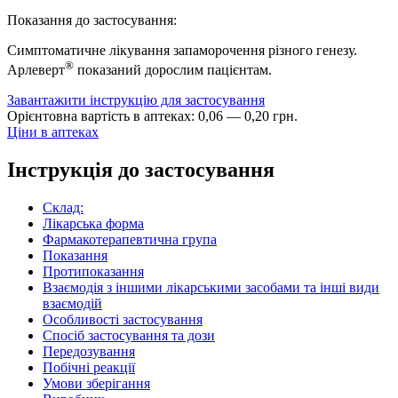
Показання до застосування:
Симптоматичне лікування запаморочення різного генезу.
®
Арлеверт
показаний дорослим пацієнтам.
Завантажити інструкцію для застосування
Орієнтовна вартість в аптеках:
0
,
06
—
0
,
20
грн.
Ціни в аптеках
Інструкція до застосування
Склад:
Лікарська форма
Фармакотерапевтична група
Показання
Протипоказання
Взаємодія з іншими лікарськими засобами та інші види
взаємодій
Особливості застосування
Спосіб застосування та дози
Передозування
Побічні реакції
Умови зберігання