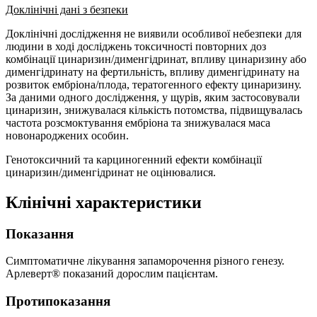
Доклінічні дані з безпеки
Доклінічні дослідження не виявили особливої небезпеки для
людини в ході досліджень токсичності повторних доз
комбінації цинаризин/дименгідринат, впливу цинаризину або
дименгідринату на фертильність, впливу дименгідринату на
розвиток ембріона/плода, тератогенного ефекту цинаризину.
За даними одного дослідження, у щурів, яким застосовували
цинаризин, знижувалася кількість потомства, підвищувалась
частота розсмоктування ембріона та знижувалася маса
новонароджених особин.
Генотоксичний та карциногенний ефекти комбінації
цинаризин/дименгідринат не оцінювалися.
Клінічні характеристики
Показання
Симптоматичне лікування запаморочення різного генезу.
Арлеверт® показаний дорослим пацієнтам.
Протипоказання