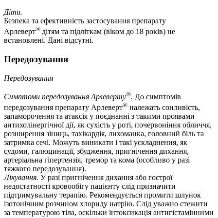
Діти.
Безпека та ефективність застосування препарату
®
Арлеверт
дітям та підліткам (віком до 18 років) не
встановлені. Дані відсутні.
Передозування
Передозування
®
Симптоми передозування Арлеверту
.
До симптомів
®
передозування препарату Арлеверт
належать сонливість,
запаморочення та атаксія у поєднанні з такими проявами
антихолінергічної дії, як сухість у роті, почервоніння обличчя,
розширення зіниць, тахікардія, лихоманка, головний біль та
затримка сечі. Можуть виникати і такі ускладнення, як
судоми, галюцинації, збудження, пригнічення дихання,
артеріальна гіпертензія, тремор та кома (особливо у разі
тяжкого передозування).
Лікування.
У разі пригнічення дихання або гострої
недостатності кровообігу пацієнту слід призначити
підтримувальну терапію. Рекомендується промити шлунок
ізотонічним розчином хлориду натрію. Слід уважно стежити
за температурою тіла, оскільки інтоксикація антигістамінними