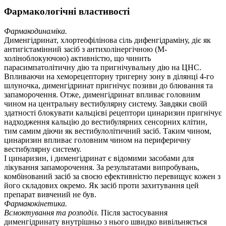
Фармакологічні властивості
Фармакодинаміка.
Дименгідринат, хлортеофілінова сіль дифенгідраміну, діє як
антигістамінний засіб з антихолінергічною (M-
холіноблокуючою) активністю, що чинить
парасимпатолітичну дію та пригнічувальну дію на ЦНС.
Впливаючи на хеморецепторну тригерну зону в ділянці 4-го
шлуночка, дименгідринат пригнічує позиви до блювання та
запаморочення. Отже, дименгідринат впливає головним
чином на центральну вестибулярну систему. Завдяки своїй
здатності блокувати кальцієві рецептори цинаризин пригнічує
надходження кальцію до вестибулярних сенсорних клітин,
тим самим діючи як вестибулолітичний засіб. Таким чином,
цинаризин впливає головним чином на периферичну
вестибулярну систему.
І цинаризин, і дименгідринат є відомими засобами для
лікування запаморочення. За результатами випробувань,
комбінований засіб за своєю ефективністю перевищує кожен з
його складових окремо. Як засіб проти захитування цей
препарат вивчений не був.
Фармакокінетика.
Всмоктування та розподіл.
Після застосування
дименгідринату внутрішньо з нього швидко вивільняється