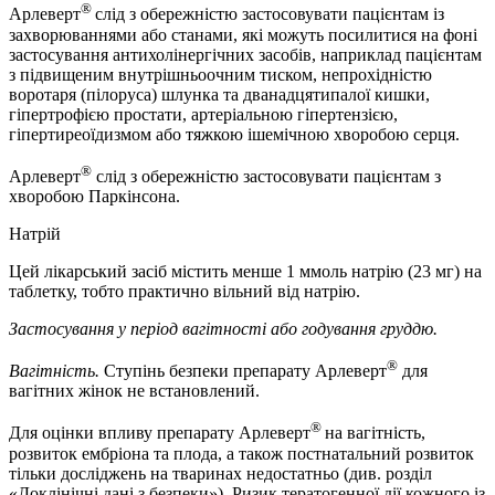
®
Арлеверт
слід з обережністю застосовувати пацієнтам із
захворюваннями або станами, які можуть посилитися на фоні
застосування антихолінергічних засобів, наприклад пацієнтам
з підвищеним внутрішньоочним тиском, непрохідністю
воротаря (пілоруса) шлунка та дванадцятипалої кишки,
гіпертрофією простати, артеріальною гіпертензією,
гіпертиреоїдизмом або тяжкою ішемічною хворобою серця.
®
Арлеверт
слід з обережністю застосовувати пацієнтам з
хворобою Паркінсона.
Натрій
Цей лікарський засіб містить менше 1 ммоль натрію (23 мг) на
таблетку, тобто практично вільний від натрію.
Застосування у період вагітності або годування груддю.
®
Вагітність.
Ступінь безпеки препарату Арлеверт
для
вагітних жінок не встановлений.
®
Для оцінки впливу препарату Арлеверт
на вагітність,
розвиток ембріона та плода, а також постнатальний розвиток
тільки досліджень на тваринах недостатньо (див. розділ
«Доклінічні дані з безпеки»). Ризик тератогенної дії кожного із