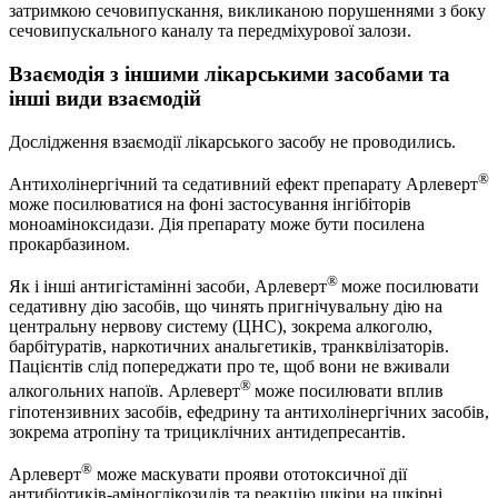
затримкою сечовипускання, викликаною порушеннями з боку
сечовипускального каналу та передміхурової залози.
Взаємодія з іншими лікарськими засобами та
інші види взаємодій
Дослідження взаємодії лікарського засобу не проводились.
®
Антихолінергічний та седативний ефект препарату Арлеверт
може посилюватися на фоні застосування інгібіторів
моноаміноксидази. Дія препарату може бути посилена
прокарбазином.
®
Як і інші антигістамінні засоби, Арлеверт
може посилювати
седативну дію засобів, що чинять пригнічувальну дію на
центральну нервову систему (ЦНС), зокрема алкоголю,
барбітуратів, наркотичних анальгетиків, транквілізаторів.
Пацієнтів слід попереджати про те, щоб вони не вживали
®
алкогольних напоїв. Арлеверт
може посилювати вплив
гіпотензивних засобів, ефедрину та антихолінергічних засобів,
зокрема атропіну та трициклічних антидепресантів.
®
Арлеверт
може маскувати прояви ототоксичної дії
антибіотиків-аміноглікозидів та реакцію шкіри на шкірні