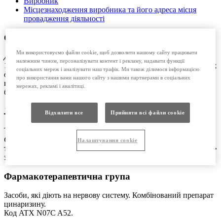
Виробник
Місцезнаходження виробника та його адреса місця
провадження діяльності
Склад:
Ми використовуємо файли cookie, щоб дозволити нашому сайту працювати
Діючі речовини:
цинаризин; дименгідринат;
належним чином, персоналізувати контент і рекламу, надавати функції
1 таблетка містить цинаризину 20 мг та дименгідринату 40 мг;
соціальних мереж і аналізувати наш трафік. Ми також ділимося інформацією
допоміжні речовини:
целюлоза мікрокристалічна, крохмаль
про використання вами нашого сайту з нашими партнерами в соціальних
кукурудзяний, тальк, гіпромелоза, кремнію діоксид колоїдний
мережах, рекламі і аналітиці.
безводний, магнію стеарат, натрію кроскармелоза.
Лікарська форма
Відхилити все
Прийняти всі файли сookie
Таблетки.
Основні фізико-хімічні властивості:
круглі, двоопуклі
Налаштування cookie
таблетки від білого до блідо-жовтого кольору з тисненням «А»
з одного боку.
Фармакотерапевтична група
Засоби, які діють на нервову систему. Комбінований препарат
цинаризину.
Код ATХ N07C A52.