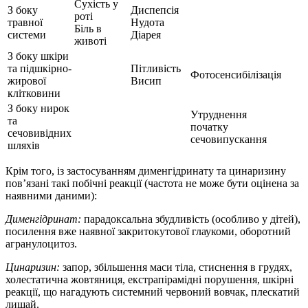
Сухість у
З боку
Диспепсія
роті
травної
Нудота
Біль в
системи
Діарея
животі
З боку шкіри
та підшкірно-
Пітливість
Фотосенсибілізація
жирової
Висип
клітковини
З боку нирок
Утруднення
та
початку
сечовивідних
сечовипускання
шляхів
Крім того, із застосуванням дименгідринату та цинаризину
пов’язані такі побічні реакції (частота не може бути оцінена за
наявними даними):
Дименгідринат:
парадоксальна збудливість (особливо у дітей),
посилення вже наявної закритокутової глаукоми, оборотний
агранулоцитоз.
Цинаризин:
запор, збільшення маси тіла, стиснення в грудях,
холестатична жовтяниця, екстрапірамідні порушення, шкірні
реакції, що нагадують системний червоний вовчак, плескатий
лишай.