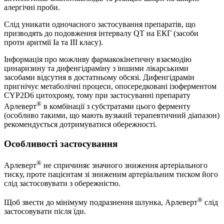
алергічні проби.
Слід уникати одночасного застосування препаратів, що
призводять до подовження інтервалу QT на ЕКГ (засоби
проти аритмії Іа та ІІІ класу).
Інформація про можливу фармакокінетичну взаємодію
цинаризину та дифенгідраміну з іншими лікарськими
засобами відсутня в достатньому обсязі. Дифенгідрамін
пригнічує метаболічні процеси, опосередковані ізоферментом
CYP2D6 цитохрому, тому при застосуванні препарату
®
Арлеверт
в комбінації з субстратами цього ферменту
(особливо такими, що мають вузький терапевтичний діапазон)
рекомендується дотримуватися обережності.
Особливості застосування
®
Арлеверт
не спричиняє значного зниження артеріального
тиску, проте пацієнтам зі зниженим артеріальним тиском його
слід застосовувати з обережністю.
®
Щоб звести до мінімуму подразнення шлунка, Арлеверт
слід
застосовувати після їди.