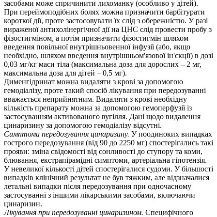
засобами може спричинити лихоманку (особливо у дітей).
При переймоподібних болях можна призначити барбітурати
короткої дії, проте застосовувати їх слід з обережністю. У разі
вираженої антихолінергічної дії на ЦНС слід провести пробу з
фізостигміном, а потім призначити фізостигмін шляхом
введення повільної внутрішньовенної інфузії (або, якщо
необхідно, шляхом введення внутрішньом'язової ін'єкції) в дозі
0,03 мг/кг маси тіла (максимальна доза для дорослих – 2 мг,
максимальна доза для дітей – 0,5 мг).
Дименгідринат можна видаляти з крові за допомогою
гемодіалізу, проте такий спосіб лікування при передозуванні
вважається неприйнятним. Видаляти з крові необхідну
кількість препарату можна за допомогою гемоперфузії із
застосуванням активованого вугілля. Дані щодо видалення
цинаризину за допомогою гемодіалізу відсутні.
Симптоми передозування цинаризину.
У поодиноких випадках
гострого передозування (від 90 до 2250 мг) спостерігались такі
прояви: зміна свідомості від сонливості до ступору та коми,
блювання, екстрапірамідні симптоми, артеріальна гіпотензія.
У невеликої кількості дітей спостерігалися судоми. У більшості
випадків клінічний результат не був тяжким, але відзначалися
летальні випадки після передозування при одночасному
застосуванні з іншими лікарськими засобами, включаючи
цинаризин.
Лікування при передозуванні цинаризином.
Специфічного