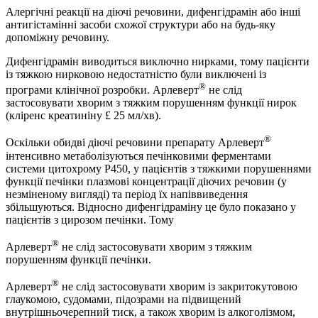
Алергічні реакції на діючі речовини, дифенгідрамін або інші
антигістамінні засоби схожої структури або на будь-яку
допоміжну речовину.
Дифенгідрамін виводиться виключно нирками, тому пацієнти
із тяжкою нирковою недостатністю були виключені із
®
програми клінічної розробки. Арлеверт
не слід
застосовувати хворим з тяжким порушенням функції нирок
(кліренс креатиніну £ 25 мл/хв).
®
Оскільки обидві діючі речовини препарату Арлеверт
інтенсивно метаболізуються печінковими ферментами
системи цитохрому P450, у пацієнтів з тяжкими порушеннями
функції печінки плазмові концентрації діючих речовин (у
незміненому вигляді) та період їх напіввиведення
збільшуються. Відносно дифенгідраміну це було показано у
пацієнтів з цирозом печінки. Тому
®
Арлеверт
не слід застосовувати хворим з тяжким
порушенням функції печінки.
®
Арлеверт
не слід застосовувати хворим із закритокутовою
глаукомою, судомами, підозрами на підвищений
внутрішньочерепний тиск, а також хворим із алкоголізмом,