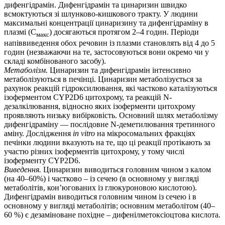
дифенгідрамін. Дифенгідрамін та цинаризин швидко
всмоктуються зі шлунково-кишкового тракту. У людини
максимальні концентрації цинаризину та дифенгідраміну в
плазмі (C
) досягаються протягом 2–4 годин. Періоди
макс
напіввиведення обох речовин із плазми становлять від 4 до 5
годин (незважаючи на те, застосовуються вони окремо чи у
складі комбінованого засобу).
Метаболізм.
Цинаризин та дифенгідрамін інтенсивно
метаболізуються в печінці. Цинаризин метаболізується за
рахунок реакцій гідроксилювання, які частково каталізуються
ізоферментом CYP2D6 цитохрому, та реакцій N-
дезалкілювання, відносно яких ізоферменти цитохрому
проявляють низьку вибірковість. Основний шлях метаболізму
дифенгідраміну — послідовне N-деметилювання третинного
аміну. Дослідження
in vitro
на мікросомальних фракціях
печінки людини вказують на те, що ці реакції протікають за
участю різних ізоферментів цитохрому, у тому числі
ізоферменту CYP2D6.
Виведення.
Цинаризин виводиться головним чином з калом
(на 40–60%) і частково – із сечею (в основному у вигляді
метаболітів, кон’югованих із глюкуроновою кислотою).
Дифенгідрамін виводиться головним чином із сечею і в
основному у вигляді метаболітів; основним метаболітом (40–
60 %) є дезаміноване похідне – дифенілметоксіоцтова кислота.