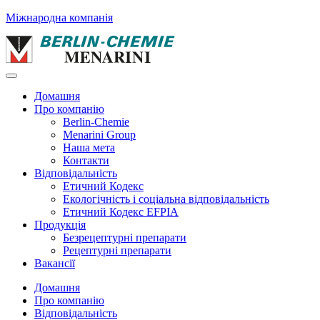
Міжнародна компанія
Домашня
Про компанію
Berlin-Chemie
Menarini Group
Наша мета
Контакти
Відповідальність
Етичний Кодекс
Екологічність і соціальна відповідальність
Етичний Кодекс EFPIA
Продукція
Безрецептурні препарати
Рецептурні препарати
Вакансії
Домашня
Про компанію
Відповідальність