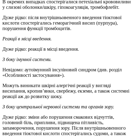
В окремих випадках спостерігалися петехіальні крововиливи
у слизові оболонки/шкіру, гіпокоагуляція, тромбофлебіт.
Дуже рідко: після внутрішньовенного введення тіоктової
кислоти спостерігались геморагічний висип (пурпура),
порушення функції тромбоцитів.
Реакції в місці введення.
Дуже рідко: реакції в місці введення.
З боку імунної системи.
Невідомо: аутоімунний інсуліновий синдром (див. розділ
«Особливості застосування»).
Можуть виникати шкірні алергічні реакції у вигляді
висипання, кропив’янки, свербежу, екземи, а також системні
реакції аж до розвитку шоку.
З боку центральної нервової системи та органів зору.
Дуже рідко: зміни або порушення смакових відчуттів,
головний біль, припливи, підвищена пітливість,
запаморочення, порушення зору. Після внутрішньовенного
введення тіоктової кислоти спостерігались судоми, а також