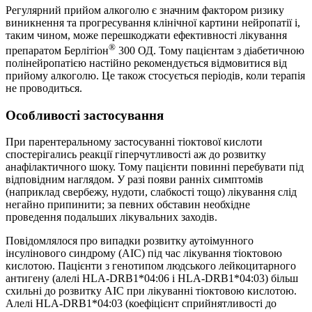
Регулярний прийом алкоголю є значним фактором ризику
виникнення та прогресування клінічної картини нейропатії і,
таким чином, може перешкоджати ефективності лікування
®
препаратом Берлітіон
300 ОД. Тому пацієнтам з діабетичною
полінейропатією настійно рекомендується відмовитися від
прийому алкоголю. Це також стосується періодів, коли терапія
не проводиться.
Особливості застосування
При парентеральному застосуванні тіоктової кислоти
спостерігались реакції гіперчутливості аж до розвитку
анафілактичного шоку. Тому пацієнти повинні перебувати під
відповідним наглядом. У разі появи ранніх симптомів
(наприклад свербежу, нудоти, слабкості тощо) лікування слід
негайно припинити; за певних обставин необхідне
проведення подальших лікувальних заходів.
Повідомлялося про випадки розвитку аутоімунного
інсулінового синдрому (АІС) під час лікування тіоктовою
кислотою. Пацієнти з генотипом людського лейкоцитарного
антигену (алелі HLA-DRB1*04:06 і HLA-DRB1*04:03) більш
схильні до розвитку АІС при лікуванні тіоктовою кислотою.
Алелі HLA-DRB1*04:03 (коефіцієнт сприйнятливості до