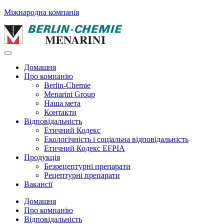
Міжнародна компанія
Домашня
Про компанію
Berlin-Chemie
Menarini Group
Наша мета
Контакти
Відповідальність
Етичний Кодекс
Екологічність і соціальна відповідальність
Етичний Кодекс EFPIA
Продукція
Безрецептурні препарати
Рецептурні препарати
Вакансії
Домашня
Про компанію
Відповідальність