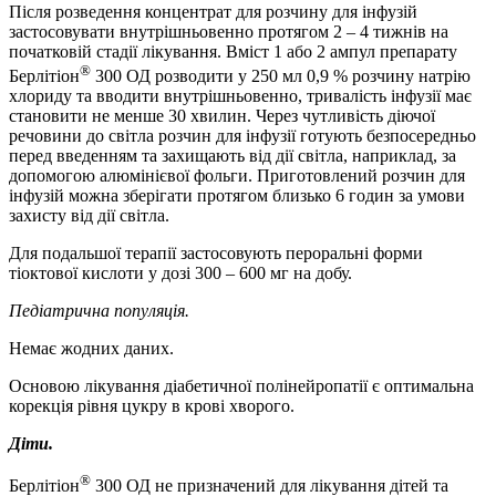
Після розведення концентрат для розчину для інфузій
застосовувати внутрішньовенно протягом 2 – 4 тижнів на
початковій стадії лікування. Вміст 1 або 2 ампул препарату
®
Берлітіон
300 ОД розводити у 250 мл 0,9 % розчину натрію
хлориду та вводити внутрішньовенно, тривалість інфузії має
становити не менше 30 хвилин. Через чутливість діючої
речовини до світла розчин для інфузії готують безпосередньо
перед введенням та захищають від дії світла, наприклад, за
допомогою алюмінієвої фольги. Приготовлений розчин для
інфузій можна зберігати протягом близько 6 годин за умови
захисту від дії світла.
Для подальшої терапії застосовують пероральні форми
тіоктової кислоти у дозі 300 – 600 мг на добу.
Педіатрична популяція.
Немає жодних даних.
Основою лікування діабетичної полінейропатії є оптимальна
корекція рівня цукру в крові хворого.
Діти.
®
Берлітіон
300 ОД не призначений для лікування дітей та