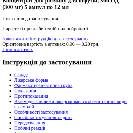
Концентрат для розчину для інфузій, 300 ОД
(300 мг) 5 ампул по 12 мл
Показання до застосування:
Парестезії при діабетичній полінейропатії.
Завантажити інструкцію для застосування
Орієнтовна вартість в аптеках:
0
,
06
—
0
,
20
грн.
Ціни в аптеках
Інструкція до застосування
Склад:
Лікарська форма
Фармакотерапевтична група
Показання
Протипоказання
Взаємодія з іншими лікарськими засобами та інші види
взаємодій
Особливості застосування
Спосіб застосування та дози
Передозування
Побічні реакції