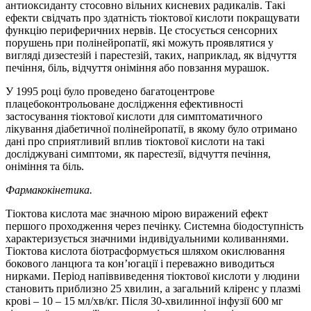
антиоксиданту стосовно вільних кисневих радикалів. Такі
ефекти свідчать про здатність тіоктової кислоти покращувати
функцію периферичних нервів. Це стосується сенсорних
порушень при полінейропатії, які можуть проявлятися у
вигляді дизестезій і парестезій, таких, наприклад, як відчуття
печіння, біль, відчуття оніміння або повзання мурашок.
У 1995 році було проведено багатоцентрове
плацебоконтрольоване дослідження ефективності
застосування тіоктової кислоти для симптоматичного
лікування діабетичної полінейропатії, в якому було отримано
дані про сприятливий вплив тіоктової кислоти на такі
досліджувані симптоми, як парестезії, відчуття печіння,
оніміння та біль.
Фармакокінетика.
Тіоктова кислота має значною мірою виражений ефект
першого проходження через печінку. Системна біодоступність
характеризується значними індивідуальними коливаннями.
Тіоктова кислота біотрасформується шляхом окислювання
бокового ланцюга та кон’югації і переважно виводиться
нирками. Період напіввиведення тіоктової кислоти у людини
становить приблизно 25 хвилин, а загальний кліренс у плазмі
крові – 10 – 15 мл/хв/кг. Після 30-хвилинної інфузії 600 мг