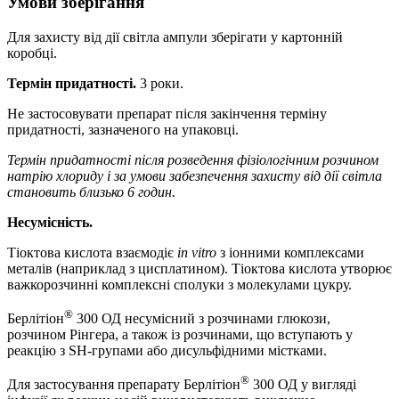
Умови зберігання
Для захисту від дії світла ампули зберігати у картонній
коробці.
Термін придатності.
3 роки.
Не застосовувати препарат після закінчення терміну
придатності, зазначеного на упаковці.
Термін придатності після розведення фізіологічним розчином
натрію хлориду і за умови забезпечення захисту від дії світла
становить близько 6 годин.
Несумісність.
Тіоктова кислота взаємодіє
in vitro
з іонними комплексами
металів (наприклад з цисплатином). Тіоктова кислота утворює
важкорозчинні комплексні сполуки з молекулами цукру.
®
Берлітіон
300 ОД несумісний з розчинами глюкози,
розчином Рінгера, а також із розчинами, що вступають у
реакцію з SH-групами або дисульфідними містками.
®
Для застосування препарату Берлітіон
300 ОД у вигляді