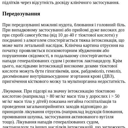
підлітків через відсутність досвіду клінічного застосування.
Передозування
При передозуванні можливі нудота, блювання і головний біль.
При випадковому застосуванні або прийомі дуже високих доз
при спробі самогубства (від 10 до 40 г тіоктової кислоти) у
поєднанні з алкоголем спостерігається тяжка інтоксикація, що
може мати летальний наслідок. Клінічна картина отруєння на
початку проявляється психомоторним збудженням або
порушенням свідомості, в подальшому спостерігаються
напади генералізованих судом і розвиток лактоацидозу. Крім
цього, наслідками інтоксикації високими дозами тіоктової
кислоти можуть бути гіпоглікемія, шок, рабдоміоліз, гемоліз,
дисеміноване внутрішньосудинне згортання крові (ДВЗ),
пригнічення кісткового мозку та мультиорганна недостатність.
Лікування.
При підозрі на значну інтоксикацію тіоктовою
кислотою (наприклад > 80 мг/кг маси тіла у дорослих і > 50
мг/кг маси тіла у дітей) показана негайна госпіталізація та
проведення загальноприйнятих заходів відповідно до
принципів лікування отруєнь (наприклад індукція блювання,
промивання шлунка, застосування активованого вугілля
тощо). Лікування нападів генералізованих судом,
лактоацидозу та інших наслідків інтоксикацій, що загрожують