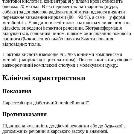
тіоктової кислоти її концентрація у плазмі крові становить
близько 20 мкг/мл. В експериментах на тваринах (щури,
собаки) за допомогою радіоактивної мітки вдалося виявити
переважне виведення нирками (80 – 90 %), а саме – у формі
метаболітів. У людини в сечі також знаходиться лише незначна
кількість виведеної інтактної речовини. Біотрансформація
відбувається, головним чином, шляхом окислювання бокового
ланцюга (β-окислення) та/або шляхом S-метилювання
відповідних тіолів.
Тіоктова кислота взаємодіє
in vitro
з іонними комплексами
металів (наприклад з цисплатином). Тіоктова кислота утворює
важкорозчинні комплексні сполуки з молекулами цукру.
Клінічні характеристики
Показання
Парестезії при діабетичній полінейропатії.
Протипоказання
Підвищена чутливість до діючої речовини або до будь-якої з
допоміжних речовин лікарського засобу в анамнезі.