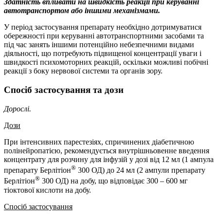
Здатність впливати на швидкість реакції при керуванні
автотранспортом або іншими механізмами.
У період застосування препарату необхідно дотримуватися
обережності при керуванні автотранспортними засобами та
під час занять іншими потенційно небезпечними видами
діяльності, що потребують підвищеної концентрації уваги і
швидкості психомоторних реакцій, оскільки можливі побічні
реакції з боку нервової системи та органів зору.
Спосіб застосування та дози
Дорослі.
Дози
При інтенсивних парестезіях, спричинених діабетичною
полінейропатією, рекомендується внутрішньовенне введення
концентрату для розчину для інфузій у дозі від 12 мл (1 ампула
®
препарату Берлітіон
300 ОД) до 24 мл (2 ампули препарату
®
Берлітіон
300 ОД) на добу, що відповідає 300 – 600 мг
тіоктової кислоти на добу.
Спосіб застосування