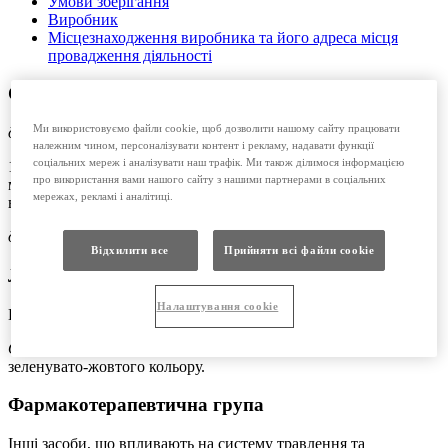
Умови зберігання
Виробник
Місцезнаходження виробника та його адреса місця
провадження діяльності
Склад:
Ми використовуємо файли cookie, щоб дозволити нашому сайту працювати
діюча речовина:
тіоктова кислота;
належним чином, персоналізувати контент і рекламу, надавати функції
соціальних мереж і аналізувати наш трафік. Ми також ділимося інформацією
1 ампула по 12 мл концентрату для розчину для інфузій
про використання вами нашого сайту з нашими партнерами в соціальних
містить етилендіамінової солі тіоктової кислоти 388 мг, що
мережах, рекламі і аналітиці.
відповідає 300 мг тіоктової кислоти;
допоміжні речовини:
пропіленгліколь, вода для ін’єкцій.
Відхилити все
Прийняти всі файли сookie
Лікарська форма
Налаштування cookie
Концентрат для розчину для інфузій.
Основні фізико-хімічні властивості:
прозорий розчин
зеленувато-жовтого кольору.
Фармакотерапевтична група
Інші засоби, що впливають на систему травлення та