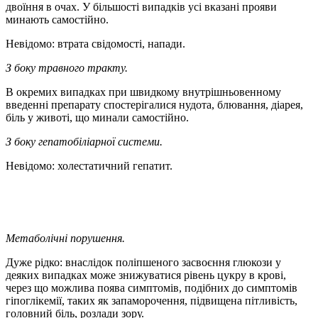
двоїння в очах. У більшості випадків усі вказані прояви
минають самостійно.
Невідомо: втрата свідомості, напади.
З боку травного тракту.
В окремих випадках при швидкому внутрішньовенному
введенні препарату спостерігалися нудота, блювання, діарея,
біль у животі, що минали самостійно.
З боку гепатобіліарної системи.
Невідомо: холестатичний гепатит.
Метаболічні порушення.
Дуже рідко: внаслідок поліпшеного засвоєння глюкози у
деяких випадках може знижуватися рівень цукру в крові,
через що можлива поява симптомів, подібних до симптомів
гіпоглікемії, таких як запаморочення, підвищена пітливість,
головний біль, розлади зору.