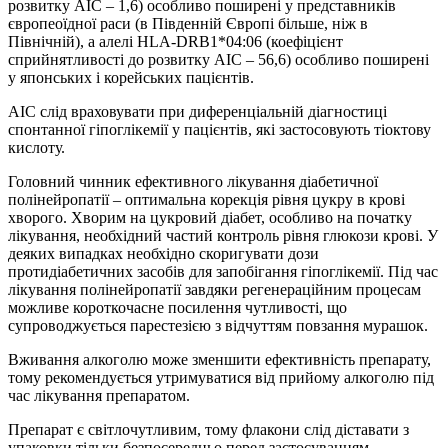
розвитку АІС – 1,6) особливо поширені у представників
європеоїдної раси (в Південній Європі більше, ніж в
Північній), а алелі HLA-DRB1*04:06 (коефіцієнт
сприйнятливості до розвитку АІС – 56,6) особливо поширені
у японських і корейських пацієнтів.
АІС слід враховувати при диференціальній діагностиці
спонтанної гіпоглікемії у пацієнтів, які застосовують тіоктову
кислоту.
Головний чинник ефективного лікування діабетичної
полінейропатії – оптимальна корекція рівня цукру в крові
хворого. Хворим на цукровий діабет, особливо на початку
лікування, необхідний частий контроль рівня глюкози крові. У
деяких випадках необхідно скоригувати дози
протидіабетичних засобів для запобігання гіпоглікемії. Під час
лікування полінейропатії завдяки регенераційним процесам
можливе короткочасне посилення чутливості, що
супроводжується парестезією з відчуттям повзання мурашок.
Вживання алкоголю може зменшити ефективність препарату,
тому рекомендується утримуватися від прийому алкоголю під
час лікування препаратом.
Препарат є світлочутливим, тому флакони слід діставати з
упаковки тільки безпосередньо перед застосуванням.