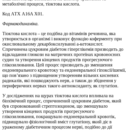
метаболічні процеси, тіоктова кислота.
Код АТХ A16A X01.
Фармакодинаміка.
Тіоктова кислота – це подібна до вітамінів речовина, яка
утворюється в організмі і виконує функцію коферменту при
окислювальному декарбоксилуванні a-кетокислот.
Спричинена цукровим діабетом гіперглікемія призводить до
відкладання глюкози на матричних протеїнах кровоносних
судин та утворення кінцевих продуктів прогресуючого
глікозилювання. Цей процес призводить до зменшення
ендоневрального кровотоку та ендоневральної гіпоксії/ішемії,
що пов’язано з підвищеним утворенням вільних кисневих
радикалів, які пошкоджують нерв, а також до збіднення у
периферичних нервах такого антиоксиданту, як глутатіон.
У дослідженнях на щурах тіоктова кислота впливала на
біохімічний процес, спричинений цукровим діабетом, який
був спровокований стрептозоцином, що зменшувало
утворення кінцевих продуктів прогресуючого
глікозилювання, покращувало ендоневральний кровотік,
підвищувало фізіологічний вміст глутатіону, який діє в
ураженому діабетичним процесом нерві, подібно до дії