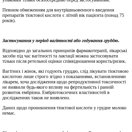
Певним обмеженням для внутрішньовенного введення
препаратів тіоктової кислоти є літній вік пацієнта (понад 75
років).
Застосування у період вагітності або годування груддю.
Відповідно до загальних принципів фармакотерапії, лікарські
засоби під час вагітності та лактації можна застосовувати
тільки після ретельної оцінки співвідношення користь/ризик.
Вагітних і жінок, які годують груддю, слід лікувати тіоктовою
кислотою лише строго згідно з показаннями, встановленими
лікарем, хоча дослідження щодо репродуктивної токсичності
не виявили будь-якого впливу на фертильність і ранній
розвиток ембріона. Ембріотоксичних властивостей в
дослідженнях також не виявлено.
Даних щодо проникнення тіоктової кислоти у грудне молоко
немає.