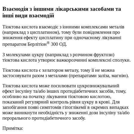
Взаємодія з іншими лікарськими засобами та
інші види взаємодій
Тіоктова кислота взаємодіє з іонними комплексами металів
(наприклад з цисплатином), тому були повідомлення про
зниження ефекту цисплатину при одночасному лікуванні
®
препаратом Берлітіон
300 ОД.
З молекулами цукру (наприклад з розчином фруктози)
тіоктова кислота утворює важкорозчинні комплексні сполуки.
Тіоктова кислота є хелатором металу, тому її не можна
застосовувати разом з металами (препаратами заліза, магнію).
Тіоктова кислота може посилювати цукрознижувальний
ефект інсуліну та/або інших протидіабетичних засобів, тому,
особливо на початку лікування тіоктовою кислотою,
показаний регулярний контроль рівня цукру в крові. Для
запобігання появі симптомів гіпоглікемії в окремих випадках
може виникнути необхідність у зниженні дози інсуліну та/або
перорального протидіабетичного засобу.
Примітка: