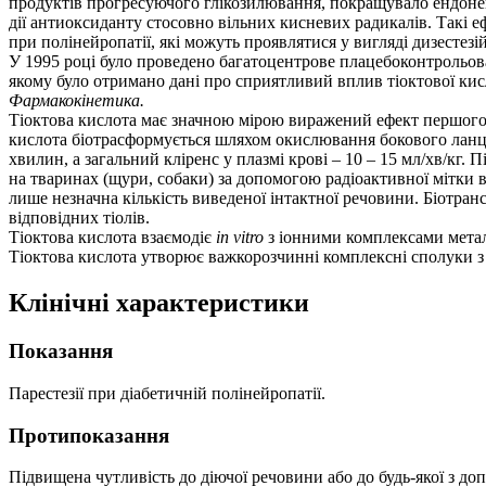
продуктів прогресуючого глікозилювання, покращувало ендоневр
дії антиоксиданту стосовно вільних кисневих радикалів. Такі 
при полінейропатії, які можуть проявлятися у вигляді дизестезій
У 1995 році було проведено багатоцентрове плацебоконтрольова
якому було отримано дані про сприятливий вплив тіоктової кисло
Фармакокінетика.
Тіоктова кислота має значною мірою виражений ефект першого 
кислота біотрасформується шляхом окислювання бокового ланцю
хвилин, а загальний кліренс у плазмі крові – 10 – 15 мл/хв/кг. 
на тваринах (щури, собаки) за допомогою радіоактивної мітки в
лише незначна кількість виведеної інтактної речовини. Біотр
відповідних тіолів.
Тіоктова кислота взаємодіє
in vitro
з іонними комплексами метал
Тіоктова кислота утворює важкорозчинні комплексні сполуки з
Клінічні характеристики
Показання
Парестезії при діабетичній полінейропатії.
Протипоказання
Підвищена чутливість до діючої речовини або до будь-якої з до