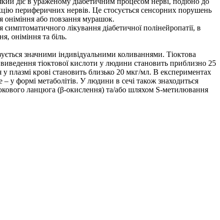
який діє в ураженому діабетичним процесом нерві, подібно до
ункцію периферичних нервів. Це стосується сенсорних порушень
ття оніміння або повзання мурашок.
я симптоматичного лікування діабетичної полінейропатії, в
я, оніміння та біль.
зується значними індивідуальними коливаннями. Тіоктова
ввиведення тіоктової кислоти у людини становить приблизно 25
ія у плазмі крові становить близько 20 мкг/мл. В експериментах
 – у формі метаболітів. У людини в сечі також знаходиться
бокового ланцюга (β-окислення) та/або шляхом S-метилювання