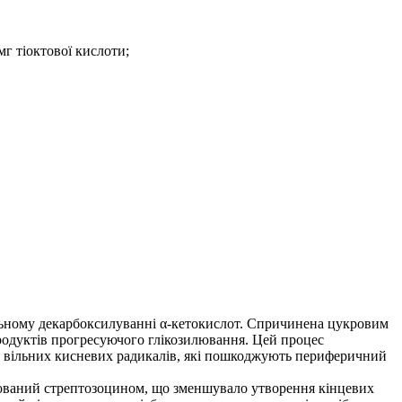
мг тіоктової кислоти;
вальному декарбоксилуванні α-кетокислот. Спричинена цукровим
продуктів прогресуючого глікозилювання. Цей процес
ям вільних кисневих радикалів, які пошкоджують периферичний
кований стрептозоцином, що зменшувало утворення кінцевих