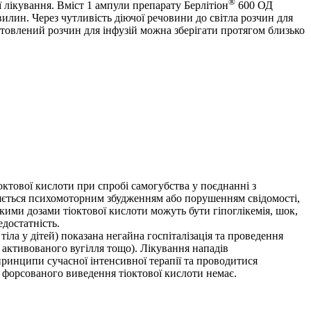
®
 лікування. Вміст 1 ампули препарату Берлітіон
600 ОД
илин. Через чутливість діючої речовини до світла розчин для
отовлений розчин для інфузій можна зберігати протягом близько
октової кислоти при спробі самогубства у поєднанні з
ляється психомоторним збудженням або порушенням свідомості,
кими дозами тіоктової кислоти можуть бути гіпоглікемія, шок,
едостатність.
іла у дітей) показана негайна госпіталізація та проведення
 активованого вугілля тощо). Лікування нападів
принципи сучасної інтенсивної терапії та проводитися
х форсованого виведення тіоктової кислоти немає.