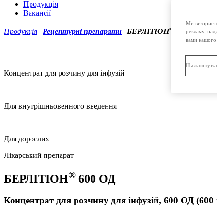
Продукція
Вакансії
Ми використо
®
Продукція
|
Рецептурні препарати
|
БЕРЛІТІОН
600 ОД конце
рекламу, над
вами нашого 
Налаштува
Концентрат для розчину для інфузій
Для внутрішньовенного введення
Для дорослих
Лікарський препарат
®
БЕРЛІТІОН
600 ОД
Концентрат для розчину для інфузій, 600 ОД (600 