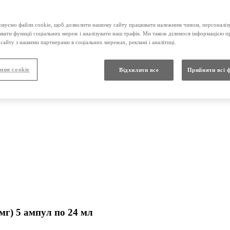
вуємо файли cookie, щоб дозволити нашому сайту працювати належним чином, персоналізу
нтрат для розчину для інфузій, 600 од (600 мг) 5 ампул по 24 
авати функції соціальних мереж і аналізувати наш трафік. Ми також ділимося інформацією 
сайту з нашими партнерами в соціальних мережах, рекламі і аналітиці.
ння cookie
Відхилити все
Прийняти всі 
мг) 5 ампул по 24 мл