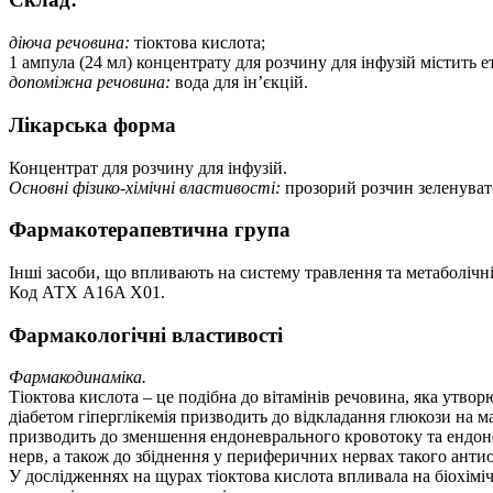
діюча речовина:
тіоктова кислота;
1 ампула (24 мл) концентрату для розчину для інфузій містить ет
допоміжна речовина:
вода для ін’єкцій.
Лікарська форма
Концентрат для розчину для інфузій.
Основні фізико-хімічні властивості:
прозорий розчин зеленуват
Фармакотерапевтична група
Інші засоби, що впливають на систему травлення та метаболічні
Код АТХ A16A X01.
Фармакологічні властивості
Фармакодинаміка.
Тіоктова кислота – це подібна до вітамінів речовина, яка ут
діабетом гіперглікемія призводить до відкладання глюкози на
призводить до зменшення ендоневрального кровотоку та ендоне
нерв, а також до збіднення у периферичних нервах такого антио
У дослідженнях на щурах тіоктова кислота впливала на біохім