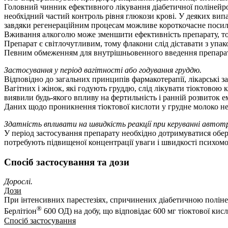
Головний чинник ефективного лікування діабетичної полінейроп
необхідний частий контроль рівня глюкози крові. У деяких випа
завдяки регенераційним процесам можливе короткочасне посиле
Вживання алкоголю може зменшити ефективність препарату, то
Препарат є світлочутливим, тому флакони слід діставати з упак
Певним обмеженням для внутрішньовенного введення препаратів 
Застосування у період вагітності або годування груддю.
Відповідно до загальних принципів фармакотерапії, лікарські за
Вагітних і жінок, які годують груддю, слід лікувати тіоктово
виявили будь-якого впливу на фертильність і ранній розвиток 
Даних щодо проникнення тіоктової кислоти у грудне молоко не
Здатність впливати на швидкість реакції при керуванні авто
У період застосування препарату необхідно дотримуватися обе
потребують підвищеної концентрації уваги і швидкості психомот
Спосіб застосування та дози
Дорослі.
Дози
При інтенсивних парестезіях, спричинених діабетичною поліней
®
Берлітіон
600 ОД) на добу, що відповідає 600 мг тіоктової кисл
Спосіб застосування