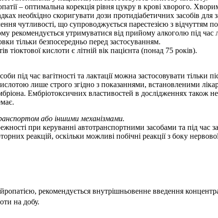
атії – оптимальна корекція рівня цукру в крові хворого. Хворим
дках необхідно скоригувати дози протидіабетичних засобів для за
ння чутливості, що супроводжується парестезією з відчуттям п
му рекомендується утримуватися від прийому алкоголю під час 
овки тільки безпосередньо перед застосуванням.
тіоктової кислоти є літній вік пацієнта (понад 75 років).
соби під час вагітності та лактації можна застосовувати тільки п
ю кислотою лише строго згідно з показаннями, встановленими лік
ембріона. Ембріотоксичних властивостей в дослідженнях також не
має.
транспортом або іншими механізмами.
режності при керуванні автотранспортними засобами та під час 
орних реакцій, оскільки можливі побічні реакції з боку нервової
ропатією, рекомендується внутрішньовенне введення концентрату
оти на добу.