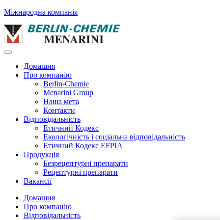
Міжнародна компанія
Домашня
Про компанію
Berlin-Chemie
Menarini Group
Наша мета
Контакти
Відповідальність
Етичний Кодекс
Екологічність і соціальна відповідальність
Етичний Кодекс EFPIA
Продукція
Безрецептурні препарати
Рецептурні препарати
Вакансії
Домашня
Про компанію
Відповідальність