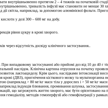
вати внутрішньовенно протягом 2 – 4 тижнів на початковій стадії
утрішньовенно, тривалість інфузії має становити не менше 30 хв
д дії світла, наприклад, за допомогою алюмінієвої фольги. Приг
кислоти у дозі 300 – 600 мг на добу.
екція рівня цукру в крові хворого.
ів через відсутність досвіду клінічного застосування..
При випадковому застосуванні або прийомі доз від 10 до 40 г ті
етальний наслідок. Клінічна картина отруєння на початку прояв
озвиток лактоацидозу. Крім цього, наслідками інтоксикації висо
я крові (ДВЗ), пригнічення кісткового мозку та мультиорганна н
ю (наприклад > 80 мг/кг маси тіла у дорослих і > 50 мг/кг маси т
(наприклад індукція блювання, промивання шлунка, застосування
сикацій, що загрожують життю хворого, має бути орієнтовано на 
ня гемодіалізу, методів гемоперфузії або гемофільтрації у рамка