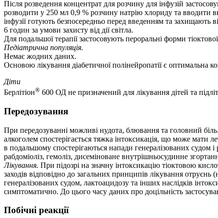
Після розведення концентрат для розчину для інфузій застосову
розводити у 250 мл 0,9 % розчину натрію хлориду та вводити вн
інфузії готують безпосередньо перед введенням та захищають ві
6 годин за умови захисту від дії світла.
Для подальшої терапії застосовують пероральні форми тіоктової 
Педіатрична популяція.
Немає жодних даних.
Основою лікування діабетичної полінейропатії є оптимальна кор
Діти
®
Берлітіон
600 ОД не призначений для лікування дітей та підлітк
Передозування
При передозуванні можливі нудота, блювання та головний біль. 
алкоголем спостерігається тяжка інтоксикація, що може мати л
в подальшому спостерігаються напади генералізованих судом і р
рабдоміоліз, гемоліз, дисеміноване внутрішньосудинне згортанн
Лікування.
При підозрі на значну інтоксикацію тіоктовою кислото
заходів відповідно до загальних принципів лікування отруєнь 
генералізованих судом, лактоацидозу та інших наслідків інток
симптоматично. До цього часу даних про доцільність застосуван
Побічні реакції