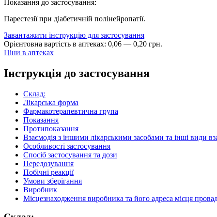
Показання до застосування:
Парестезії при діабетичній полінейропатії.
Завантажити інструкцію для застосування
Орієнтовна вартість в аптеках:
0
,
06
—
0
,
20
грн.
Ціни в аптеках
Інструкція до застосування
Склад:
Лікарська форма
Фармакотерапевтична група
Показання
Протипоказання
Взаємодія з іншими лікарськими засобами та інші види вз
Особливості застосування
Спосіб застосування та дози
Передозування
Побічні реакції
Умови зберігання
Виробник
Місцезнаходження виробника та його адреса місця провад
Склад: