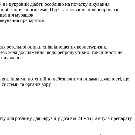
 на цукровий діабет, особливо на початку лікування,
побігання гіпоглікемії. Під час лікування полінейропатії
овзання мурашок.
лікування препаратом.
ісля ретельної оцінки співвідношення користь/ризик.
арем, хоча дослідження щодо репродуктивної токсичності не
 виявлено.
занять іншими потенційно небезпечними видами діяльності, що
 системи та органів зору.
 для розчину для інфузій у дозі від 24 мл (1 ампула препарату