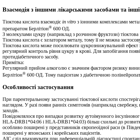
Взаємодія з іншими лікарськими засобами та інші
Тіоктова кислота взаємодіє
in vitro
з іонними комплексами метал
®
препаратом Берлітіон
600 ОД.
З молекулами цукру (наприклад з розчином фруктози) тіоктова
Тіоктова кислота є хелатором металу, тому її не можна застосов
Тіоктова кислота може посилювати цукрознижувальний ефект ін
регулярний контроль рівня цукру в крові. Для запобігання появ
протидіабетичного засобу.
Примітка:
Регулярний прийом алкоголю є значним фактором ризику виникн
®
Берлітіон
600 ОД. Тому пацієнтам з діабетичною полінейропаті
Особливості застосування
При парентеральному застосуванні тіоктової кислоти спостеріг
наглядом. У разі появи ранніх симптомів (наприклад свербежу,
заходів.
Повідомлялося про випадки розвитку аутоімунного інсуліновог
HLA-DRB1*04:06 і HLA-DRB1*04:03) більш схильні до розвитку
особливо поширені у представників європеоїдної раси (в Півде
поширені у японських і корейських пацієнтів.
АІС слід враховувати при диференціальній діагностиці спонтанно