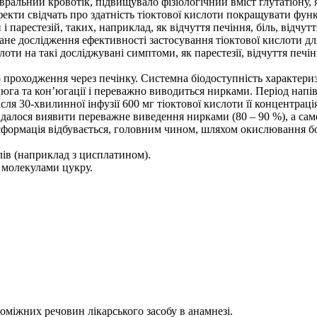
альний кровотік, підвищувало фізіологічний вміст глутатіону, 
ефекти свідчать про здатність тіоктової кислоти покращувати ф
 і парестезій, таких, наприклад, як відчуття печіння, біль, відчу
не дослідження ефективності застосування тіоктової кислоти дл
ти на такі досліджувані симптоми, як парестезії, відчуття печінн
проходження через печінку. Системна біодоступність характери
га та кон’югації і переважно виводиться нирками. Період напі
Після 30-хвилинної інфузії 600 мг тіоктової кислоти її концентрац
далося виявити переважне виведення нирками (80 – 90 %), а саме
ансформація відбувається, головним чином, шляхом окислювання 
ів (наприклад з цисплатином).
 молекулами цукру.
поміжних речовин лікарського засобу в анамнезі.