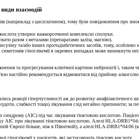
 види взаємодій
ів (наприклад з цисплатином), тому були повідомлення про зни
 кислота утворює важкорозчинні комплексні сполуки.
увати разом з металами (препаратами заліза, магнію).
суліну та/або інших протидіабетичних засобів, тому, особливо 
і симптомів гіпоглікемії в окремих випадках може виникнути нео
ення та прогресування клінічної картини нейропатії і, таким 
єю настійно рекомендується відмовитися від прийому алкоголю. Ц
ались реакції гіперчутливості аж до розвитку анафілактичного ш
 нудоти, слабкості тощо) лікування слід негайно припинити; за 
о синдрому (АІС) під час лікування тіоктовою кислотою. Пацієн
 АІС при лікуванні тіоктовою кислотою. Алелі HLA-DRB1*04:03 
нній Європі більше, ніж в Північній), а алелі HLA-DRB1*04:06 (
ї гіпоглікемії у пацієнтів, які застосовують тіоктову кислоту.