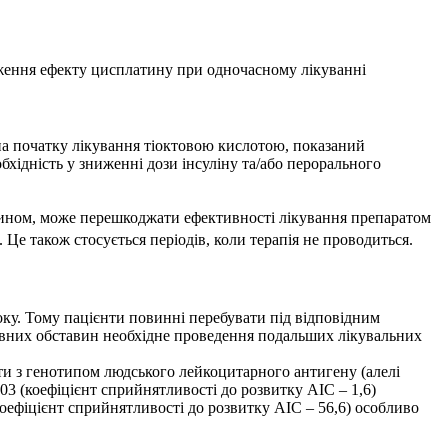
ження ефекту цисплатину при одночасному лікуванні
на початку лікування тіоктовою кислотою, показаний
бхідність у зниженні дози інсуліну та/або перорального
чином, може перешкоджати ефективності лікування препаратом
е також стосується періодів, коли терапія не проводиться.
оку. Тому пацієнти повинні перебувати під відповідним
певних обставин необхідне проведення подальших лікувальних
ти з генотипом людського лейкоцитарного антигену (алелі
(коефіцієнт сприйнятливості до розвитку АІС – 1,6)
коефіцієнт сприйнятливості до розвитку АІС – 56,6) особливо