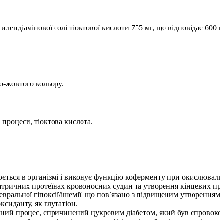
илендіамінової солі тіоктової кислоти 755 мг, що відповідає 600 
о-жовтого кольору.
 процеси, тіоктова кислота.
ворюється в організмі і виконує функцію коферменту при окислю
 матричних протеїнах кровоносних судин та утворення кінцевих 
вральної гіпоксії/ішемії, що пов’язано з підвищеним утворенн
ксиданту, як глутатіон.
ічний процес, спричинений цукровим діабетом, який був спрово