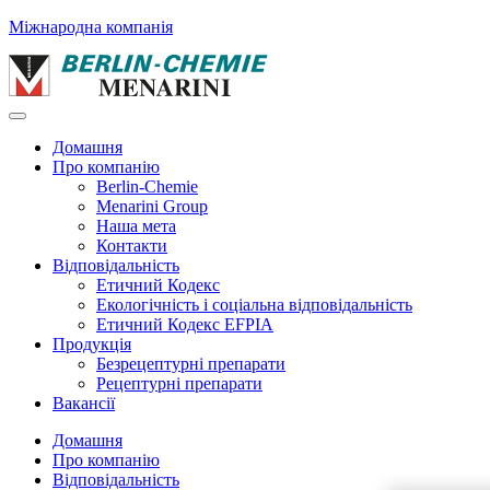
Міжнародна компанія
Домашня
Про компанію
Berlin-Chemie
Menarini Group
Наша мета
Контакти
Відповідальність
Етичний Кодекс
Екологічність і соціальна відповідальність
Етичний Кодекс EFPIA
Продукція
Безрецептурні препарати
Рецептурні препарати
Вакансії
Домашня
Про компанію
Відповідальність