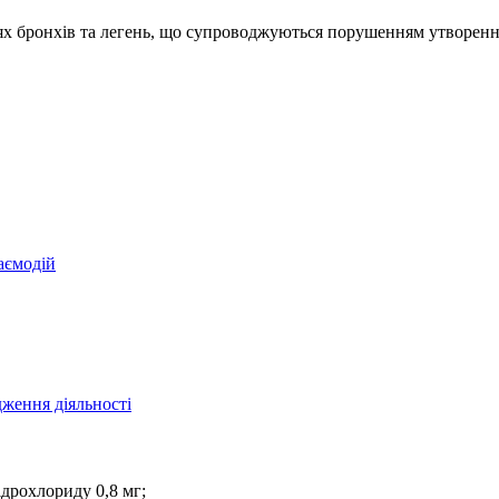
ях бронхів та легень, що супроводжуються порушенням утворенн
аємодій
ження діяльності
дрохлориду 0,8 мг;