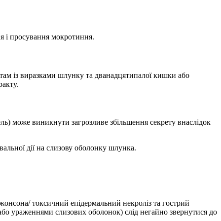
я і просування мокротиння.
єнтам із виразками шлунку та дванадцятипалої кишки або
акту.
ль) може виникнути загрозливе збільшення секрету внаслідок
льної дії на слизову оболонку шлунка.
 Джонсона/ токсичний епідермальний некроліз та гострий
 або ураженнями слизових оболонок) слід негайно звернутися до