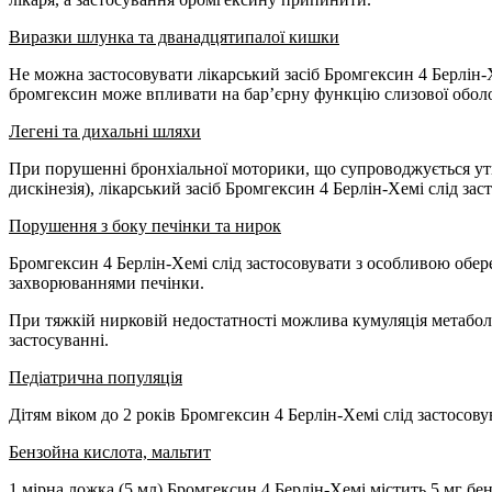
Виразки шлунка та дванадцятипалої кишки
Не можна застосовувати лікарський засіб Бромгексин 4 Берлін-
бромгексин може впливати на бар’єрну функцію слизової обол
Легені та дихальні шляхи
При порушенні бронхіальної моторики, що супроводжується утв
дискінезія), лікарський засіб Бромгексин 4 Берлін-Хемі слід з
Порушення з боку печінки та нирок
Бромгексин 4 Берлін-Хемі слід застосовувати з особливою обе
захворюваннями печінки.
При тяжкій нирковій недостатності можлива кумуляція метабол
застосуванні.
Педіатрична популяція
Дітям віком до 2 років Бромгексин 4 Берлін-Хемі слід застосову
Бензойна кислота, мальтит
1 мірна ложка (5 мл) Бромгексин 4 Берлін-Хемі містить 5 мг бен