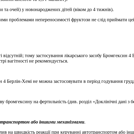
та очей) у новонароджених дітей (віком до 4 тижнів).
овими проблемами непереносимості фруктози не слід приймати це
і відсутній; тому застосування лікарського засобу Бромгексин 4 
трі вагітності не рекомендується.
 4 Берлін-Хемі не можна застосовувати в період годування груд
 бромгексину на фертильність (див. розділ «Доклінічні дані з б
тотранспортом або іншими механізмами
.
лив на швидкість реакції при керуванні автотранспортом або ін