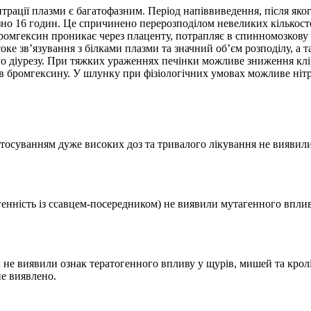
рації плазми є багатофазним. Період напіввиведення, після яког
но 16 годин. Це спричинено перерозподілом невеликих кількосте
 Бромгексин проникає через плаценту, потрапляє в спинномозков
оке зв’язування з білками плазми та значний об’єм розподілу, а т
ого діурезу. При тяжких ураженнях печінки можливе зниження клі
ів бромгексину. У шлунку при фізіологічних умовах можливе ніт
астосуванням дуже високих доз та тривалого лікування не вияви
генність із ссавцем-посередником) не виявили мутагенного вплив
 не виявили ознак тератогенного впливу у щурів, мишей та крол
не виявлено.