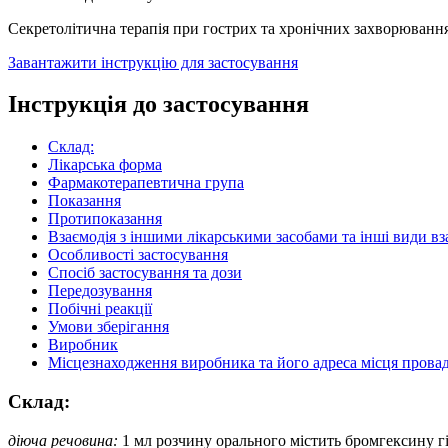
Секретолітична терапія при гострих та хронічних захворюванн
Завантажити інструкцію для застосування
Інструкція до застосування
Склад:
Лікарська форма
Фармакотерапевтична група
Показання
Протипоказання
Взаємодія з іншими лікарськими засобами та інші види вз
Особливості застосування
Спосіб застосування та дози
Передозування
Побічні реакції
Умови зберігання
Виробник
Місцезнаходження виробника та його адреса місця провад
Склад:
діюча речовина:
1 мл розчину орального містить бромгексину гі