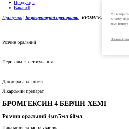
Продукція
Вакансії
Ми використо
Продукція
|
Безрецептурні препарати
|
БРОМГЕКСИН 4 БЕРЛІН
рекламу, над
вами нашого 
Налаштува
Розчин оральний
Пероральне застосування
Для дорослих і дітей
Лікарський препарат
БРОМГЕКСИН 4 БЕРЛІН-ХЕМІ
Розчин оральний 4мг/5мл 60мл
Показання до застосування: