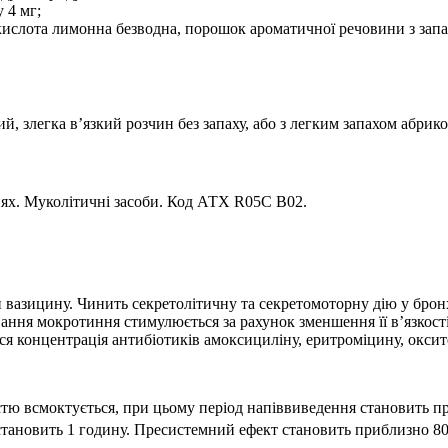
 4 мг;
 кислота лимонна безводна, порошок ароматичної речовини з запа
й, злегка в’язкий розчин без запаху, або з легким запахом абрико
нях. Муколітичні засоби. Код АТХ R05C B02.
 вазицину. Чинить секретолітичну та секретомоторну дію у брон
ання мокротиння стимулюється за рахунок зменшення її в’язкості
ся концентрація антибіотиків амоксициліну, еритроміцину, оксит
тю всмоктується, при цьому період напіввиведення становить пр
 становить 1 годину. Пресистемний ефект становить приблизно 8