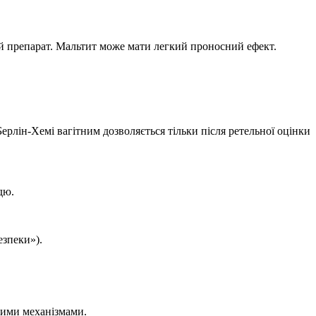
й препарат. Мальтит може мати легкий проносний ефект.
Берлін-Хемі вагітним дозволяється тільки після ретельної оцінки
дю.
езпеки»).
шими механізмами.