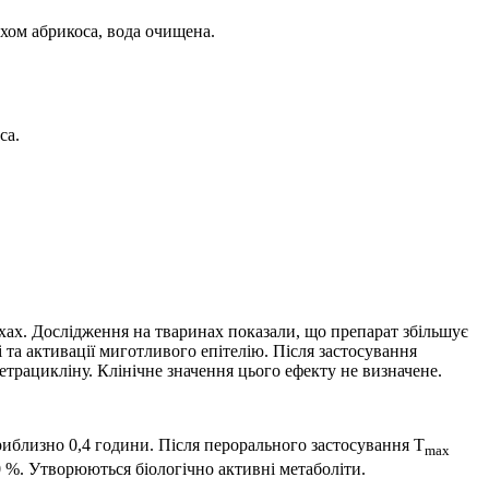
хом абрикоса, вода очищена.
са.
хах. Дослідження на тваринах показали, що препарат збільшує
 та активації миготливого епітелію. Після застосування
етрацикліну. Клінічне значення цього ефекту не визначене.
иблизно 0,4 години. Після перорального застосування Т
max
0 %. Утворюються біологічно активні метаболіти.