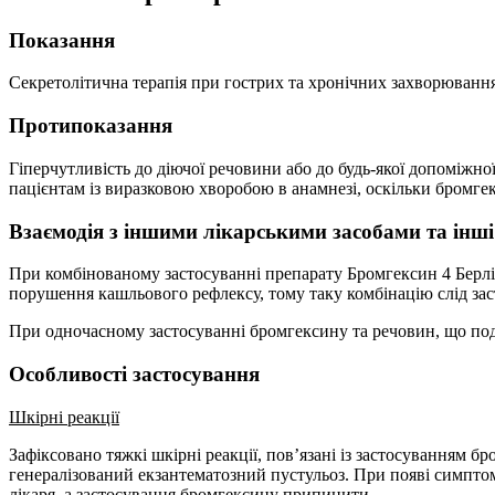
Показання
Секретолітична терапія при гострих та хронічних захворюванн
Протипоказання
Гіперчутливість до діючої речовини або до будь-якої допоміжн
пацієнтам із виразковою хворобою в анамнезі, оскільки бромг
Взаємодія з іншими лікарськими засобами та інші
При комбінованому застосуванні препарату Бромгексин 4 Берлі
порушення кашльового рефлексу, тому таку комбінацію слід за
При одночасному застосуванні бромгексину та речовин, що по
Особливості застосування
Шкірні реакції
Зафіксовано тяжкі шкірні реакції, пов’язані із застосуванням
генералізований екзантематозний пустульоз. При появі симптом
лікаря, а застосування бромгексину припинити.