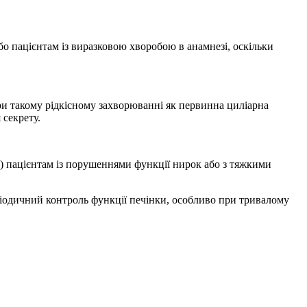
о пацієнтам із виразковою хворобою в анамнезі, оскільки
ри такому рідкісному захворюванні як первинна циліарна
 секрету.
) пацієнтам із порушеннями функції нирок або з тяжкими
ріодичний контроль функції печінки, особливо при тривалому