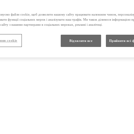
вуємо файли cookie, щоб дозволити нашому сайту працювати належним чином, персоналізу
-ХЕМІ розчин оральний 4мг/5мл 60мл
авати функції соціальних мереж і аналізувати наш трафік. Ми також ділимося інформацією 
сайту з нашими партнерами в соціальних мережах, рекламі і аналітиці.
ння cookie
Відхилити все
Прийняти всі 