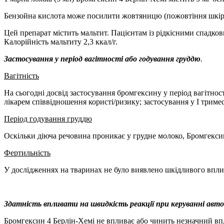
Бензойна кислота може посилити жовтяницю (пожовтіння шкіри 
Цей препарат містить мальтит. Пацієнтам із рідкісними спадк
Калорійність мальтиту 2,3 ккал/г.
Застосування у період вагітності або годування груддю
.
Вагітність
На сьогодні досвід застосування бромгексину у період вагітност
лікарем співвідношення користі/ризику; застосування у І тримес
Період годування груддю
Оскільки діюча речовина проникає у грудне молоко, Бромгексин
Фертильність
У дослідженнях на тваринах не було виявлено шкідливого впливу
Здатність впливати на швидкість реакції при керуванні ав
Бромгексин 4 Берлін-Хемі не впливає або чинить незначний вп