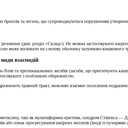
ях бронхів та легень, що супроводжуються порушенням утворенн
ої речовини (див. розділ «Склад»). Не можна застосовувати паці
ексин може впливати на слизову оболонку шлунково-кишкового тр
 види взаємодій
н-Хемі та протикашльових засобів (засоби, що пригнічують каше
стосовувати з особливою обережністю.
дразнюють травний тракт, можливе взаємне посилення подразнюва
 бромгексину, такі як мультиформна еритема, синдром Стівенса —
ів або ознак прогресування шкірних висипів (іноді із пухирями