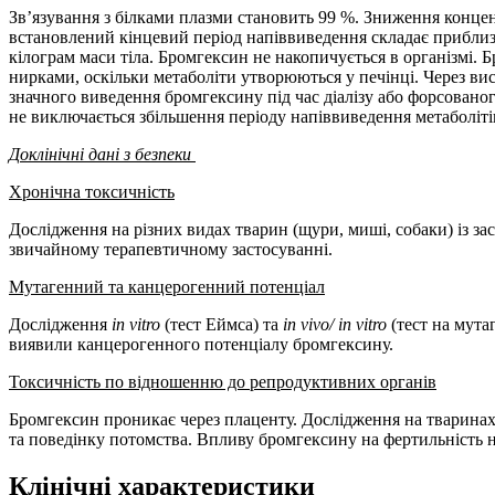
Зв’язування з білками плазми становить 99 %. Зниження концент
встановлений кінцевий період напіввиведення складає приблиз
кілограм маси тіла. Бромгексин не накопичується в організмі.
нирками, оскільки метаболіти утворюються у печінці. Через вис
значного виведення бромгексину під час діалізу або форсован
не виключається збільшення періоду напіввиведення метаболіт
Доклінічні дані з безпеки
Хронічна токсичність
Дослідження на різних видах тварин (щури, миші, собаки) із з
звичайному терапевтичному застосуванні.
Мутагенний та канцерогенний потенціал
Дослідження
in vitro
(тест Еймса) та
in vivo/ in vitro
(тест на мута
виявили канцерогенного потенціалу бромгексину.
Токсичність по відношенню до репродуктивних органів
Бромгексин проникає через плаценту. Дослідження на тваринах
та поведінку потомства. Впливу бромгексину на фертильність 
Клінічні характеристики