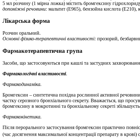
5 мл розчину (1 мірна ложка) містить бромгексину гідрохлориду
допоміжні речовини:
мальтит (E965), бензойна кислота (E210),
Лікарська форма
Розчин оральний.
Основні фізико-терапевтичні властивості:
прозорий, безбарвни
Фармакотерапевтична група
Засоби, що застосовуються при кашлі та застудних захворюван
Фармакологічні властивості
.
Фармакодинаміка.
Бромгексин – синтетична похідна рослинної активної речовини
частку серозного бронхіального секрету. Вважається, що просув
бромгексину в мокротинні та бронхіальному секреті збільшуєть
Фармакокінетика.
Після перорального застосування бромгексин практично повніс
(час досягнення максимальної концентрації препарату в крові)