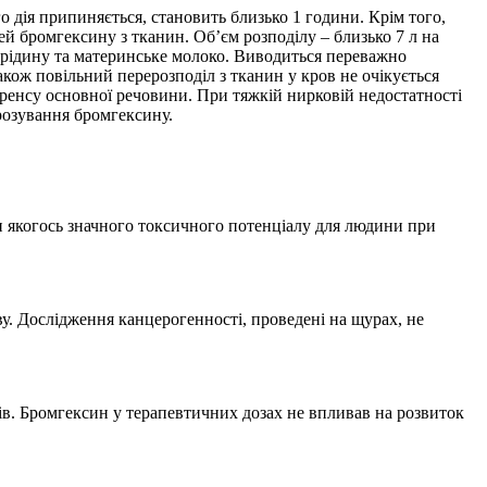
о дія припиняється, становить близько 1 години. Крім того,
й бромгексину з тканин. Об’єм розподілу – близько 7 л на
у рідину та материнське молоко. Виводиться переважно
акож повільний перерозподіл з тканин у кров не очікується
ренсу основної речовини. При тяжкій нирковій недостатності
розування бромгексину.
ли якогось значного токсичного потенціалу для людини при
у. Дослідження канцерогенності, проведені на щурах, не
ів. Бромгексин у терапевтичних дозах не впливав на розвиток