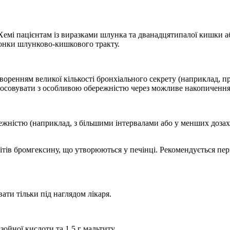
Хемі пацієнтам із виразками шлунка та дванадцятипалої кишки аб
онки шлунково-кишкового тракту.
оренням великої кількості бронхіального секрету (наприклад, п
астосовувати з особливою обережністю через можливе накопичення
режністю (наприклад, з більшими інтервалами або у менших дозах
ітів бромгексину, що утворюються у печінці. Рекомендується пе
вати тільки під наглядом лікаря.
зойної кислоти та 1,5 г мальтиту.