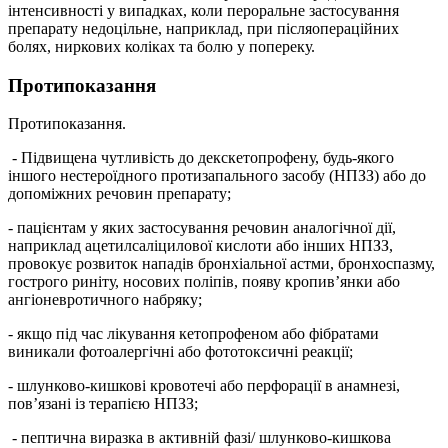
інтенсивності у випадках, коли пероральне застосування
препарату недоцільне, наприклад, при післяопераційних
болях, ниркових коліках та болю у попереку.
Протипоказання
Протипоказання.
- Підвищена чутливість до декскетопрофену, будь-якого
іншого нестероїдного протизапального засобу (НПЗЗ) або до
допоміжних речовин препарату;
- пацієнтам у яких застосування речовин аналогічної дії,
наприклад ацетилсаліцилової кислоти або інших НПЗЗ,
провокує розвиток нападів бронхіальної астми, бронхоспазму,
гострого риніту, носових поліпів, появу кропив’янки або
ангіоневротичного набряку;
- якщо під час лікування кетопрофеном або фібратами
виникали фотоалергічні або фототоксичні реакції;
- шлунково-кишкові кровотечі або перфорації в анамнезі,
пов’язані із терапією НПЗЗ;
- пептична виразка в активній фазі/ шлунково-кишкова