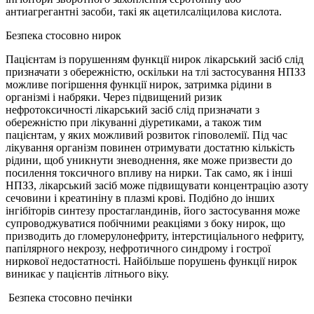
антиагрегантні засоби, такі як ацетилсаліцилова кислота.
Безпека стосовно нирок
Пацієнтам із порушенням функції нирок лікарський засіб слід
призначати з обережністю, оскільки на тлі застосування НПЗЗ
можливе погіршення функції нирок, затримка рідини в
організмі і набряки. Через підвищений ризик
нефротоксичності лікарський засіб слід призначати з
обережністю при лікуванні діуретиками, а також тим
пацієнтам, у яких можливий розвиток гіповолемії. Під час
лікування організм повинен отримувати достатню кількість
рідини, щоб уникнути зневоднення, яке може призвести до
посилення токсичного впливу на нирки. Так само, як і інші
НПЗЗ, лікарський засіб може підвищувати концентрацію азоту
сечовини і креатиніну в плазмі крові. Подібно до інших
інгібіторів синтезу простагландинів, його застосування може
супроводжуватися побічними реакціями з боку нирок, що
призводить до гломерулонефриту, інтерстиціального нефриту,
папілярного некрозу, нефротичного синдрому і гострої
ниркової недостатності. Найбільше порушень функції нирок
виникає у пацієнтів літнього віку.
Безпека стосовно печінки