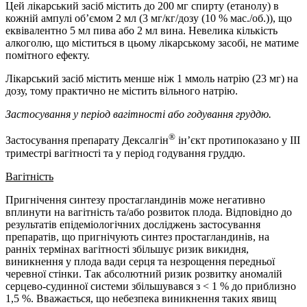
Цей лікарський засіб містить до 200 мг спирту (етанолу) в
кожній ампулі об’ємом 2 мл (3 мг/кг/дозу (10 % мас./об.)), що
еквівалентно 5 мл пива або 2 мл вина. Невелика кількість
алкоголю, що міститься в цьому лікарському засобі, не матиме
помітного ефекту.
Лікарський засіб містить менше ніж 1 ммоль натрію (23 мг) на
дозу, тому практично не містить вільного натрію.
Застосування у період вагітності або годування груддю.
®
Застосування препарату Дексалгін
ін’єкт протипоказано у ІІІ
триместрі вагітності та у період годування груддю.
Вагітність
Пригнічення синтезу простагландинів може негативно
вплинути на вагітність та/або розвиток плода. Відповідно до
результатів епідеміологічних досліджень застосування
препаратів, що пригнічують синтез простагландинів, на
ранніх термінах вагітності збільшує ризик викидня,
виникнення у плода вади серця та незрощення передньої
черевної стінки. Так абсолютний ризик розвитку аномалій
серцево-судинної системи збільшувався з < 1 % до приблизно
1,5 %. Вважається, що небезпека виникнення таких явищ