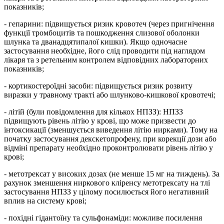
показників;
- гепарини: підвищується ризик кровотеч (через пригнічення
функції тромбоцитів та пошкодження слизової оболонки
шлунка та дванадцятипалої кишки). Якщо одночасне
застосування необхідне, його слід проводити під наглядом
лікаря та з ретельним контролем відповідних лабораторних
показників;
- кортикостероїдні засоби: підвищується ризик розвиту
виразки у травному тракті або шлунково-кишкової кровотечі;
- літій (були повідомлення для кількох НПЗЗ): НПЗЗ
підвищують рівень літію у крові, що може призвести до
інтоксикації (зменшується виведення літію нирками). Тому на
початку застосування декскетопрофену, при корекції дози або
відміні препарату необхідно проконтролювати рівень літію у
крові;
- метотрексат у високих дозах (не менше 15 мг на тиждень). За
рахунок зменшення ниркового кліренсу метотрексату на тлі
застосування НПЗЗ у цілому посилюється його негативний
вплив на систему крові;
- похідні гідантоїну та сульфонаміди: можливе посилення