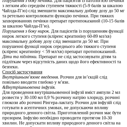
Порушення з боку печінки.
Для пацієнтів із патологією печінки
з легким або середнім ступенем тяжкості (5-9 балів за шкалою
Чайлда-П’ю) слід зменшити максимальну добову дозу до 50 мг
та ретельно контролювати функцію печінки. При тяжких
захворюваннях печінки препарат протипоказаний (10-15 балів
за шкалою Чайлда-П’ю).
Порушення з боку нирок.
Для пацієнтів із порушенням функції
нирок легкого ступеня (кліренс креатиніну 60-89 мл/хв)
максимальну добову дозу слід зменшити до 50 мг. При
порушенні функції нирок середнього або тяжкого ступеня
(кліренс креатиніну < 59 мл/хв) препарат протипоказаний.
Діти та підлітки.
Препарат не слід застосовувати дітям та
підліткам через відсутність даних щодо його ефективності та
безпеки.
Спосіб застосування
Внутрішньом’язове введення.
Розчин для ін’єкцій слід
повільно вводити глибоко у м’язи.
&Внутрішньовенна інфузія.
Для проведення внутрішньовенної інфузії вміст ампули 2 мл
розвести у 30-100 мл 0,9 % розчину натрію хлориду, розчині
глюкози або розчині Рінгера-лактату. Розчин для інфузій слід
готувати в асептичних умовах, не допускаючи впливу
природного денного світла. Приготовлений розчин має бути
прозорим. Інфузію необхідно проводити протягом 10-30
хвилин. Не допускати впливу природного денного світла на