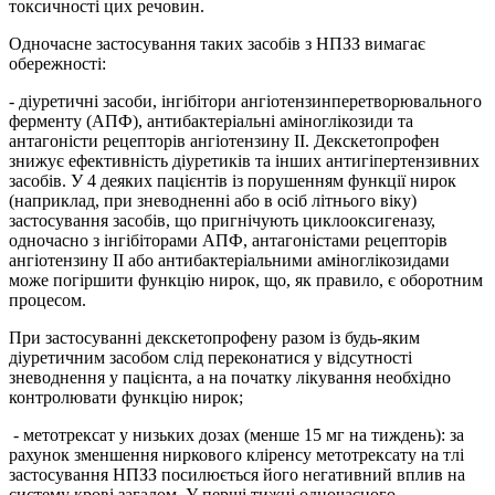
токсичності цих речовин.
Одночасне застосування таких засобів з НПЗЗ вимагає
обережності:
- діуретичні засоби, інгібітори ангіотензинперетворювального
ферменту (АПФ), антибактеріальні аміноглікозиди та
антагоністи рецепторів ангіотензину ІІ. Декскетопрофен
знижує ефективність діуретиків та інших антигіпертензивних
засобів. У 4 деяких пацієнтів із порушенням функції нирок
(наприклад, при зневодненні або в осіб літнього віку)
застосування засобів, що пригнічують циклооксигеназу,
одночасно з інгібіторами АПФ, антагоністами рецепторів
ангіотензину ІІ або антибактеріальними аміноглікозидами
може погіршити функцію нирок, що, як правило, є оборотним
процесом.
При застосуванні декскетопрофену разом із будь-яким
діуретичним засобом слід переконатися у відсутності
зневоднення у пацієнта, а на початку лікування необхідно
контролювати функцію нирок;
- метотрексат у низьких дозах (менше 15 мг на тиждень): за
рахунок зменшення ниркового кліренсу метотрексату на тлі
застосування НПЗЗ посилюється його негативний вплив на
систему крові загалом. У перші тижні одночасного