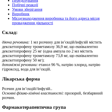
Передозування
Побічні реакції
Умови зберігання
Виробник
Місцезнаходження виробника та його адреса місця
провадження діяльності
Склад:
діюча речовина:
1 мл розчину для ін’єкцій/інфузій містить
декскетопрофену трометамолу 36,9 мг, що еквівалентно
декскетопрофену 25 мг (одна ампула по 2 мл містить
декскетопрофену трометамолу 73,8 мг, що еквівалентно
декскетопрофену 50 мг);
допоміжні речовини:
етанол 96 %, натрію хлорид, натрію
гідроксид, вода для ін’єкцій.
Лікарська форма
Розчин для ін’єкцій//інфузій..
Основні фізико-хімічні властивості:
прозорий, безбарвний
розчин.
Фармакотерапевтична група