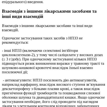
епідурального) введення.
Взаємодія з іншими лікарськими засобами та
інші види взаємодій
Взаємодія з іншими лікарськими засобами та інші види
взаємодій.
Одночасне застосування таких засобів з НПЗЗ не
рекомендується:
- інші НПЗЗ (включаючи селективні інгібітори
циклооксигенази-2), у тому числі саліцилати у високих дозах
(≥ 3 г/добу). При одночасному застосуванні кількох НПЗЗ
підвищується ризик виникнення виразки у травному тракті та
шлунково-кишкової кровотечі внаслідок їхньої взаємно
посилюючої дії;
- антикоагулянти: НПЗЗ посилюють дію антикоагулянтів,
наприклад варфарину, внаслідок високого ступеня зв’язування
декскетопрофену з білками плазми крові, а також внаслідок
пригнічення функції тромбоцитів та пошкодження слизової
оболонки шлунка та дванадцятипалої кишки. Якщо одночасне
застосування необхідне, його слід проводити під наглядом
лікаря та з ретельним контролем відповідних лабораторних