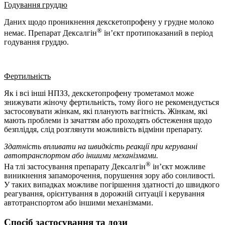
Годування груддю
Даних щодо проникнення декскетопрофену у грудне молоко
®
немає. Препарат Дексалгін
ін’єкт протипоказаний в період
годування груддю.
Фертильність
Як і всі інші НПЗЗ, декскетопрофену трометамол може
знижувати жіночу фертильність, тому його не рекомендується
застосовувати жінкам, які планують вагітність. Жінкам, які
мають проблеми із зачаттям або проходять обстеження щодо
безпліддя, слід розглянути можливість відміни препарату.
Здатність впливати на швидкість реакції при керуванні
автотранспортом або іншими механізмами.
®
На тлі застосування препарату Дексалгін
ін’єкт можливе
виникнення запаморочення, порушення зору або сонливості.
У таких випадках можливе погіршення здатності до швидкого
реагування, орієнтування в дорожній ситуації і керування
автотранспортом або іншими механізмами.
Спосіб застосування та дози