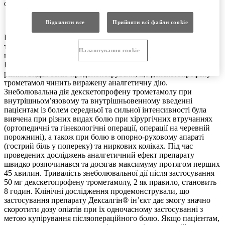
основну дію препарату.
Фармакодинаміка.
Відхилити все
Прийняти всі файли сookie
Була виявлена пригнічувальна дія декскетопрофену
трометамолу на активність циклооксигенази-1 та
Налаштування cookie
циклооксигенази-2 у лабораторних тварин та у людей.
Клінічна ефективність та безпека Клінічні дослідження при
різних видах болю продемонстрували, що декскетопрофену
трометамол чинить виражену аналгетичну дію.
Знеболювальна дія декскетопрофену трометамолу при
внутрішньом’язовому та внутрішньовенному введенні
пацієнтам із болем середньої та сильної інтенсивності була
вивчена при різних видах болю при хірургічних втручаннях
(ортопедичні та гінекологічні операції, операції на черевній
порожнині), а також при болю в опорно-руховому апараті
(гострий біль у попереку) та ниркових коліках. Під час
проведених досліджень аналгетичний ефект препарату
швидко розпочинався та досягав максимуму протягом перших
45 хвилин. Тривалість знеболювальної дії після застосування
50 мг декскетопрофену трометамолу, 2 як правило, становить
8 годин. Клінічні дослідження продемонстрували, що
застосування препарату Дексалгін® ін’єкт дає змогу значно
скоротити дозу опіатів при їх одночасному застосуванні з
метою купірування післяопераційного болю. Якщо пацієнтам,