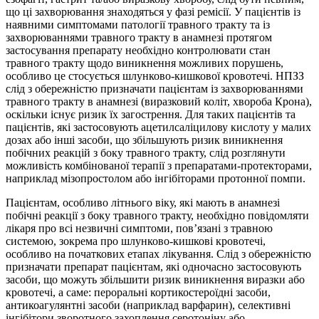
що ці захворювання знаходяться у фазі ремісії. У пацієнтів із
наявними симптомами патології травного тракту та із
захворюваннями травного тракту в анамнезі протягом
застосування препарату необхідно контролювати стан
травного тракту щодо виникнення можливих порушень,
особливо це стосується шлунково-кишкової кровотечі. НПЗЗ
слід з обережністю призначати пацієнтам із захворюваннями
травного тракту в анамнезі (виразковий коліт, хвороба Крона),
оскільки існує ризик їх загострення. Для таких пацієнтів та
пацієнтів, які застосовують ацетилсаліцилову кислоту у малих
дозах або інші засоби, що збільшують ризик виникнення
побічних реакцій з боку травного тракту, слід розглянути
можливість комбінованої терапії з препаратами-протекторами,
наприклад мізопростолом або інгібіторами протонної помпи.
Пацієнтам, особливо літнього віку, які мають в анамнезі
побічні реакції з боку травного тракту, необхідно повідомляти
лікаря про всі незвичні симптоми, пов’язані з травною
системою, зокрема про шлунково-кишкові кровотечі,
особливо на початкових етапах лікування. Слід з обережністю
призначати препарат пацієнтам, які одночасно застосовують
засоби, що можуть збільшити ризик виникнення виразки або
кровотечі, а саме: пероральні кортикостероїдні засоби,
антикоагулянтні засоби (наприклад варфарин), селективні
інгібітори зворотного захоплення серотоніну або