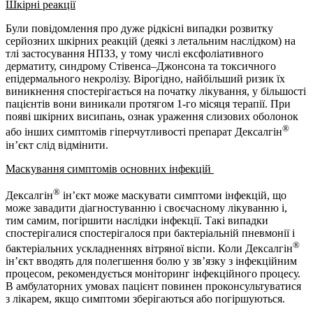
Шкірні реакції
Були повідомлення про дуже рідкісні випадки розвитку
серйозних шкірних реакцій (деякі з летальним наслідком) на
тлі застосування НПЗЗ, у тому числі ексфоліативного
дерматиту, синдрому Стівенса–Джонсона та токсичного
епідермального некролізу. Вірогідно, найбільший ризик їх
виникнення спостерігається на початку лікування, у більшості
пацієнтів вони виникали протягом 1-го місяця терапії. При
появі шкірних висипань, ознак ураження слизових оболонок
®
або інших симптомів гіперчутливості препарат Дексалгін
ін’єкт слід відмінити.
Маскування симптомів основних інфекцій
®
Дексалгін
ін’єкт може маскувати симптоми інфекцій, що
може завадити діагностуванню і своєчасному лікуванню і,
тим самим, погіршити наслідки інфекції. Такі випадки
спостерігалися спостерігалося при бактеріальній пневмонії і
®
бактеріальних ускладненнях вітряної віспи. Коли Дексалгін
ін’єкт вводять для полегшення болю у зв’язку з інфекційним
процесом, рекомендується моніторинг інфекційного процесу.
В амбулаторних умовах пацієнт повинен проконсультуватися
з лікарем, якщо симптоми зберігаються або погіршуються.