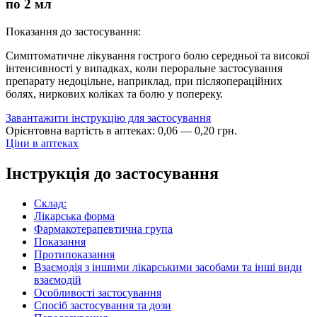
по 2 мл
Показання до застосування:
Симптоматичне лікування гострого болю середньої та високої
інтенсивності у випадках, коли пероральне застосування
препарату недоцільне, наприклад, при післяопераційних
болях, ниркових коліках та болю у попереку.
Завантажити інструкцію для застосування
Орієнтовна вартість в аптеках:
0
,
06
—
0
,
20
грн.
Ціни в аптеках
Інструкція до застосування
Склад:
Лікарська форма
Фармакотерапевтична група
Показання
Протипоказання
Взаємодія з іншими лікарськими засобами та інші види
взаємодій
Особливості застосування
Спосіб застосування та дози