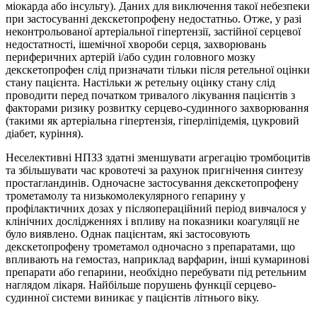
міокарда або інсульту). Даних для виключення такої небезпеки
при застосуванні декскетопрофену недостатньо. Отже, у разі
неконтрольованої артеріальної гіпертензії, застійної серцевої
недостатності, ішемічної хвороби серця, захворювань
периферичних артерій і/або судин головного мозку
декскетопрофен слід призначати тільки після ретельної оцінки
стану пацієнта. Настільки ж ретельну оцінку стану слід
проводити перед початком тривалого лікування пацієнтів з
факторами ризику розвитку серцево-судинного захворювання
(такими як артеріальна гіпертензія, гіперліпідемія, цукровий
діабет, куріння).
Неселективні НПЗЗ здатні зменшувати агрегацію тромбоцитів
та збільшувати час кровотечі за рахунок пригнічення синтезу
простагландинів. Одночасне застосування декскетопрофену
трометамолу та низькомолекулярного гепарину у
профілактичних дозах у післяопераційний період вивчалося у
клінічних дослідженнях і впливу на показники коагуляції не
було виявлено. Однак пацієнтам, які застосовують
декскетопрофену трометамол одночасно з препаратами, що
впливають на гемостаз, наприклад варфарин, інші кумаринові
препарати або гепарини, необхідно перебувати під ретельним
наглядом лікаря. Найбільше порушень функції серцево-
судинної системи виникає у пацієнтів літнього віку.