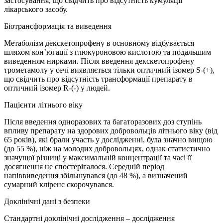
застосування, що свідчить про відсутність кумуляції
лікарського засобу.
Біотрансформація та виведення
Метаболізм декскетопрофену в основному відбувається
шляхом кон’югації з глюкуроновою кислотою та подальшим
виведенням нирками. Після введення декскетопрофену
трометамолу у сечі виявляється тільки оптичний ізомер S-(+),
що свідчить про відсутність трансформації препарату в
оптичний ізомер R-(-) у людей.
Пацієнти літнього віку
Після введення одноразових та багаторазових доз ступінь
впливу препарату на здорових добровольців літнього віку (від
65 років), які брали участь у дослідженні, була значно вищою
(до 55 %), ніж на молодих добровольцях, однак статистично
значущої різниці у максимальній концентрації та часі її
досягнення не спостерігалося. Середній період
напіввиведення збільшувався (до 48 %), а визначений
сумарний кліренс скорочувався.
Доклінічні дані з безпеки
Стандартні доклінічні дослідження – дослідження