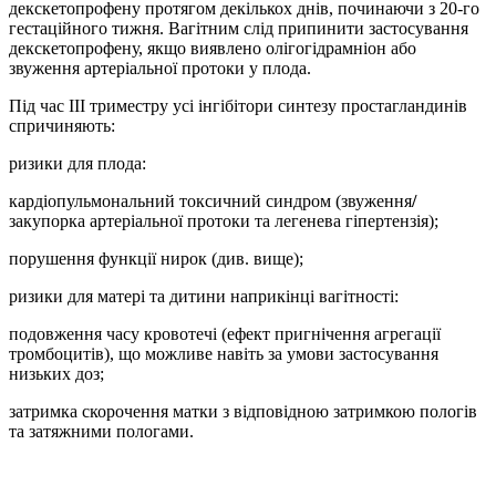
декскетопрофену протягом декількох днів, починаючи з 20-го
гестаційного тижня. Вагітним слід припинити застосування
декскетопрофену, якщо виявлено олігогідрамніон або
звуження артеріальної протоки у плода.
Під час ІІІ триместру усі інгібітори синтезу простагландинів
спричиняють:
ризики для плода:
кардіопульмональний токсичний синдром (звуження
/
закупорка артеріальної протоки та легенева гіпертензія);
порушення функції нирок (див. вище);
ризики для матері та дитини наприкінці вагітності:
подовження часу кровотечі (ефект пригнічення агрегації
тромбоцитів), що можливе навіть за умови застосування
низьких доз;
затримка скорочення матки з відповідною затримкою пологів
та затяжними пологами.