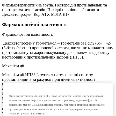
Фармакотерапевтична група. Нестероїдні протизапальні та
протиревматичні засоби. Похідні пропіонової кислоти.
Декскетопрофен. Код АТХ M01A E17.
Фармакологічні властивості
Фармакологічні властивості.
Декскетопрофену трометамол – трометамінова сіль (S)-(+)-2-
(3-бензоїлфеніл) пропіонової кислоти, що чинить аналгетичну,
протизапальну та жарознижувальну дію і належить до класу
нестероїдних протизапальних засобів (НПЗЗ).
Механізм дії
Механізм дії НПЗЗ базується на зменшенні синтезу
простагландинів за рахунок пригнічення активності
циклооксигенази. Зокрема, гальмується перетворення
арахідонової кислоти у циклічні ендопероксиди PGG2 та
PGH2, з яких утворюються простагландини PGE1, PGE2,
Ми використовуємо файли cookie, щоб дозволити нашому сайту працювати
PGF2, PGD2, а також простациклін PGI2 та тромбоксани
належним чином, персоналізувати контент і рекламу, надавати функції
ТхА2 і ТхВ2. Крім цього, пригнічення синтезу
соціальних мереж і аналізувати наш трафік. Ми також ділимося інформацією
простагландинів може впливати на інші медіатори запалення,
про використання вами нашого сайту з нашими партнерами в соціальних
такі як кініни, що може також опосередковано впливати на
мережах, рекламі і аналітиці.