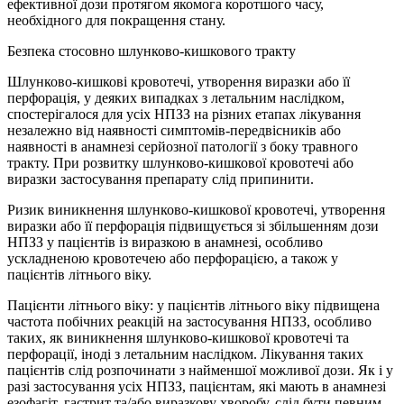
ефективної дози протягом якомога коротшого часу,
необхідного для покращення стану.
Безпека стосовно шлунково-кишкового тракту
Шлунково-кишкові кровотечі, утворення виразки або її
перфорація, у деяких випадках з летальним наслідком,
спостерігалося для усіх НПЗЗ на різних етапах лікування
незалежно від наявності симптомів-передвісників або
наявності в анамнезі серйозної патології з боку травного
тракту. При розвитку шлунково-кишкової кровотечі або
виразки застосування препарату слід припинити.
Ризик виникнення шлунково-кишкової кровотечі, утворення
виразки або її перфорація підвищується зі збільшенням дози
НПЗЗ у пацієнтів із виразкою в анамнезі, особливо
ускладненою кровотечею або перфорацією, а також у
пацієнтів літнього віку.
Пацієнти літнього віку: у пацієнтів літнього віку підвищена
частота побічних реакцій на застосування НПЗЗ, особливо
таких, як виникнення шлунково-кишкової кровотечі та
перфорації, іноді з летальним наслідком. Лікування таких
пацієнтів слід розпочинати з найменшої можливої дози. Як і у
разі застосування усіх НПЗЗ, пацієнтам, які мають в анамнезі
езофагіт, гастрит та/або виразкову хворобу, слід бути певним,