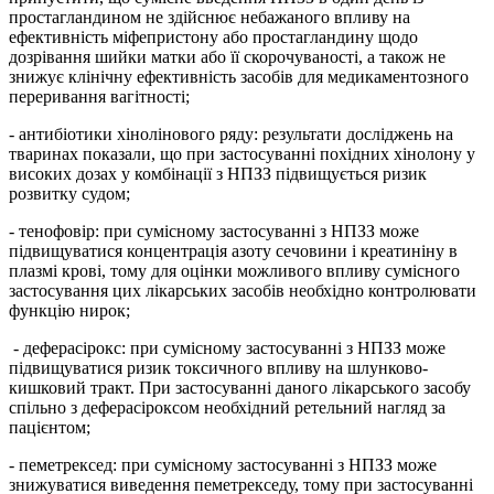
простагландином не здійснює небажаного впливу на
ефективність міфепристону або простагландину щодо
дозрівання шийки матки або її скорочуваності, а також не
знижує клінічну ефективність засобів для медикаментозного
переривання вагітності;
- антибіотики хінолінового ряду: результати досліджень на
тваринах показали, що при застосуванні похідних хінолону у
високих дозах у комбінації з НПЗЗ підвищується ризик
розвитку судом;
- тенофовір: при сумісному застосуванні з НПЗЗ може
підвищуватися концентрація азоту сечовини і креатиніну в
плазмі крові, тому для оцінки можливого впливу сумісного
застосування цих лікарських засобів необхідно контролювати
функцію нирок;
- деферасірокс: при сумісному застосуванні з НПЗЗ може
підвищуватися ризик токсичного впливу на шлунково-
кишковий тракт. При застосуванні даного лікарського засобу
спільно з деферасіроксом необхідний ретельний нагляд за
пацієнтом;
- пеметрексед: при сумісному застосуванні з НПЗЗ може
знижуватися виведення пеметрекседу, тому при застосуванні