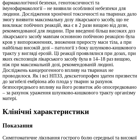
фармакологічної безпеки, генотоксичності та
імунофармакології – не виявили особливої небезпеки для
людини. Дослідження хронічної токсичності на тваринах дало
змогу виявити максимальну дозу лікарського засобу, що не
викликає побічних реакцій, яка є в 2 рази вищою від дози,
рекомендованої для людини. При введенні більш високих доз
лікарського засобу мавпам основною побічною реакцією була
кров у випорожненнях, зниження приросту маси тіла, а при
найбільш високій дозі – патології з боку шлунково-кишкового
тракту у вигляді ерозій. Ці реакції проявлялися при дозах, при
яких експозиція лікарського засобу була в 14–18 раз вищою,
ніж при максимальній дозі, рекомендованій людині.
Досліджень канцерогенного впливу на тваринах не
проводилося. Як і всі НПЗЗ, декскетопрофен здатен призвести
до загибелі ембріона або плода у тварин за рахунок
безпосереднього впливу на його розвиток або опосередковано
– за рахунок ураження шлунково-кишкового тракту організму
матері.
Клінічні характеристики
Показання
Симптоматичне лікування гострого болю середньої та високої