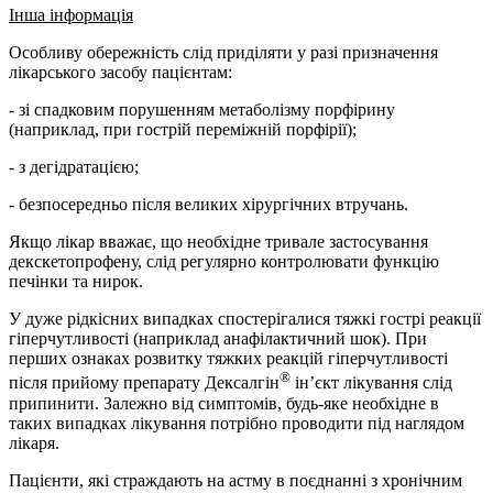
Інша інформація
Особливу обережність слід приділяти у разі призначення
лікарського засобу пацієнтам:
- зі спадковим порушенням метаболізму порфірину
(наприклад, при гострій переміжній порфірії);
- з дегідратацією;
- безпосередньо після великих хірургічних втручань.
Якщо лікар вважає, що необхідне тривале застосування
декскетопрофену, слід регулярно контролювати функцію
печінки та нирок.
У дуже рідкісних випадках спостерігалися тяжкі гострі реакції
гіперчутливості (наприклад анафілактичний шок). При
перших ознаках розвитку тяжких реакцій гіперчутливості
®
після прийому препарату Дексалгін
ін’єкт лікування слід
припинити. Залежно від симптомів, будь-яке необхідне в
таких випадках лікування потрібно проводити під наглядом
лікаря.
Пацієнти, які страждають на астму в поєднанні з хронічним