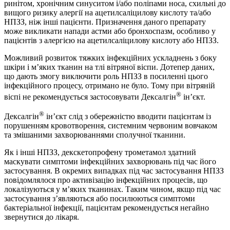
ринітом, хронічним синуситом і/або поліпами носа, схильні до
вищого ризику алергії на ацетилсаліцилову кислоту та/або
НПЗЗ, ніж інші пацієнти. Призначення даного препарату
може викликати напади астми або бронхоспазм, особливо у
пацієнтів з алергією на ацетилсаліцилову кислоту або НПЗЗ.
Можливий розвиток тяжких інфекційних ускладнень з боку
шкіри і м’яких тканин на тлі вітряної віспи. Дотепер даних,
що дають змогу виключити роль НПЗЗ в посиленні цього
інфекційного процесу, отримано не було. Тому при вітряній
®
віспі не рекомендується застосовувати Дексалгін
ін’єкт.
®
Дексалгін
ін’єкт слід з обережністю вводити пацієнтам із
порушенням кровотворення, системним червоним вовчаком
та змішаними захворюваннями сполучної тканини.
Як і інші НПЗЗ, декскетопрофену трометамол здатний
маскувати симптоми інфекційних захворювань під час його
застосування. В окремих випадках під час застосування НПЗЗ
повідомлялося про активізацію інфекційних процесів, що
локалізуються у м’яких тканинах. Таким чином, якщо під час
застосування з’являються або посилюються симптоми
бактеріальної інфекції, пацієнтам рекомендується негайно
звернутися до лікаря.