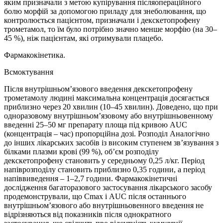
яким призначали з метою купірування післяопераційного
болю морфій за допомогою приладу для знеболювання, що
контролюється пацієнтом, призначали і декскетопрофену
трометамол, то їм було потрібно значно менше морфію (на 30–
45 %), ніж пацієнтам, які отримували плацебо.
Фармакокінетика.
Всмоктування
Після внутрішньом’язового введення декскетопрофену
трометамолу людині максимальна концентрація досягається
приблизно через 20 хвилин (10–45 хвилин). Доведено, що при
одноразовому внутрішньом’язовому або внутрішньовенному
введенні 25–50 мг препарату площа під кривою AUC
(концентрація – час) пропорційна дозі. Розподіл Аналогічно
до інших лікарських засобів із високим ступенем зв’язування з
білками плазми крові (99 %), об’єм розподілу
декскетопрофену становить у середньому 0,25 л/кг. Період
напіврозподілу становить приблизно 0,35 години, а період
напіввиведення – 1–2,7 години. Фармакокінетичні
дослідження багаторазового застосування лікарського засобу
продемонстрували, що Cmax і AUC після останнього
внутрішньом’язового або внутрішньовенного введення не
відрізняються від показників після однократного