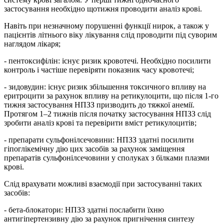
застосування необхідно щотижня проводити аналіз крові.
Навіть при незначному порушенні функції нирок, а також у
пацієнтів літнього віку лікування слід проводити під суворим
наглядом лікаря;
- пентоксифілін: існує ризик кровотечі. Необхідно посилити
контроль і частіше перевіряти показник часу кровотечі;
- зидовудин: існує ризик збільшення токсичного впливу на
еритроцити за рахунок впливу на ретикулоцити, що після 1-го
тижня застосування НПЗЗ призводить до тяжкої анемії.
Протягом 1–2 тижнів після початку застосування НПЗЗ слід
зробити аналіз крові та перевірити вміст ретикулоцитів;
- препарати сульфонілсечовини: НПЗЗ здатні посилити
гіпоглікемічну дію цих засобів за рахунок заміщення
препаратів сульфонілсечовини у сполуках з білками плазми
крові.
Слід врахувати можливі взаємодії при застосуванні таких
засобів:
- бета-блокатори: НПЗЗ здатні послабити їхню
антигіпертензивну дію за рахунок пригнічення синтезу