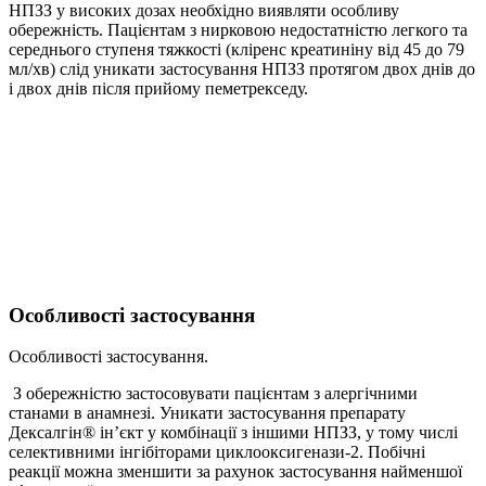
НПЗЗ у високих дозах необхідно виявляти особливу
обережність. Пацієнтам з нирковою недостатністю легкого та
середнього ступеня тяжкості (кліренс креатиніну від 45 до 79
мл/хв) слід уникати застосування НПЗЗ протягом двох днів до
і двох днів після прийому пеметрекседу.
Особливості застосування
Особливості застосування.
З обережністю застосовувати пацієнтам з алергічними
станами в анамнезі. Уникати застосування препарату
Дексалгін® ін’єкт у комбінації з іншими НПЗЗ, у тому числі
селективними інгібіторами циклооксигенази-2. Побічні
реакції можна зменшити за рахунок застосування найменшої