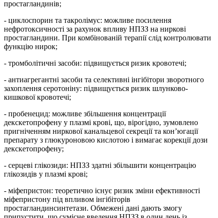
простагландинів;
- циклоспорин та такролімус: можливе посилення
нефротоксичності за рахунок впливу НПЗЗ на ниркові
простагландини. При комбінованій терапії слід контролювати
функцію нирок;
- тромболітичні засоби: підвищується ризик кровотечі;
- антиагрегантні засоби та селективні інгібітори зворотного
захоплення серотоніну: підвищується ризик шлунково-
кишкової кровотечі;
- пробенецид: можливе збільшення концентрації
декскетопрофену у плазмі крові, що, вірогідно, зумовлено
пригніченням ниркової канальцевої секреції та кон’югації
препарату з глюкуроновою кислотою і вимагає корекції дози
декскетопрофену;
- серцеві глікозиди: НПЗЗ здатні збільшити концентрацію
глікозидів у плазмі крові;
- міфепристон: теоретично існує ризик зміни ефективності
міфепристону під впливом інгібіторів
простагландинсинтетази. Обмежені дані дають змогу
припустити, що сумісне введення НПЗЗ в один день із