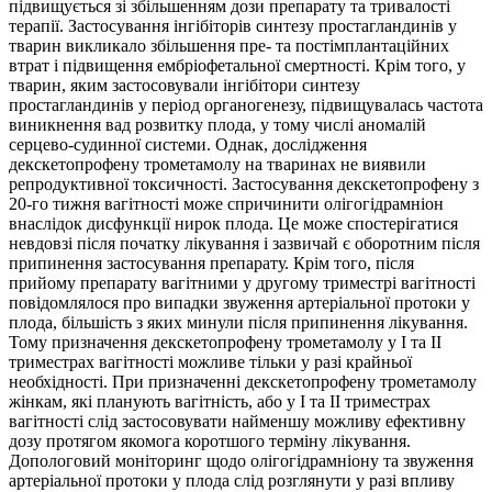
підвищується зі збільшенням дози препарату та тривалості
терапії. Застосування інгібіторів синтезу простагландинів у
тварин викликало збільшення пре- та постімплантаційних
втрат і підвищення ембріофетальної смертності. Крім того, у
тварин, яким застосовували інгібітори синтезу
простагландинів у період органогенезу, підвищувалась частота
виникнення вад розвитку плода, у тому числі аномалій
серцево-судинної системи. Однак, дослідження
декскетопрофену трометамолу на тваринах не виявили
репродуктивної токсичності. Застосування декскетопрофену з
20-го тижня вагітності може спричинити олігогідрамніон
внаслідок дисфункції нирок плода. Це може спостерігатися
невдовзі після початку лікування і зазвичай є оборотним після
припинення застосування препарату. Крім того, після
прийому препарату вагітними у другому триместрі вагітності
повідомлялося про випадки звуження артеріальної протоки у
плода, більшість з яких минули після припинення лікування.
Тому призначення декскетопрофену трометамолу у І та ІІ
триместрах вагітності можливе тільки у разі крайньої
необхідності. При призначенні декскетопрофену трометамолу
жінкам, які планують вагітність, або у І та ІІ триместрах
вагітності слід застосовувати найменшу можливу ефективну
дозу протягом якомога коротшого терміну лікування.
Допологовий моніторинг щодо олігогідрамніону та звуження
артеріальної протоки у плода слід розглянути у разі впливу