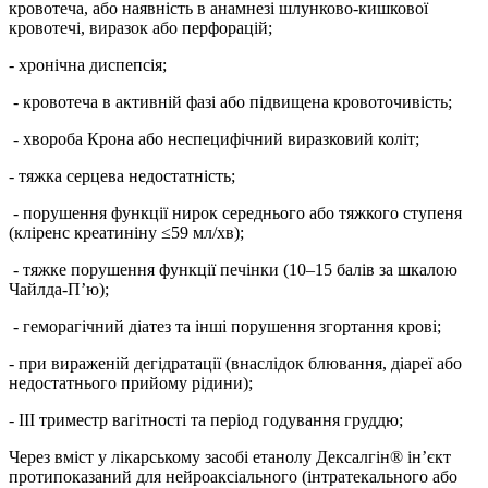
кровотеча, або наявність в анамнезі шлунково-кишкової
кровотечі, виразок або перфорацій;
- хронічна диспепсія;
- кровотеча в активній фазі або підвищена кровоточивість;
- хвороба Крона або неспецифічний виразковий коліт;
- тяжка серцева недостатність;
- порушення функції нирок середнього або тяжкого ступеня
(кліренс креатиніну ≤59 мл/хв);
- тяжке порушення функції печінки (10–15 балів за шкалою
Чайлда-П’ю);
- геморагічний діатез та інші порушення згортання крові;
- при вираженій дегідратації (внаслідок блювання, діареї або
недостатнього прийому рідини);
- ІІІ триместр вагітності та період годування груддю;
Через вміст у лікарському засобі етанолу Дексалгін® ін’єкт
протипоказаний для нейроаксіального (інтратекального або