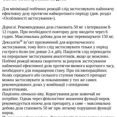
Для мінімізації побічних реакцій слід застосовувати найнижчу
ефективну дозу протягом найкоротшого періоду (див. розділ
«Особливості застосування»).
Дорослі.
Рекомендована доза становить 50 мг з інтервалом 8-
12 годин. При необхідності повторну дозу вводити через 6
годин. Максимальна добова доза не має перевищувати 150 мг.
®
Дексалгін
ін’єкт призначений для короткочасного
застосування, тому його слід застосовувати тільки у період
гострого болю (не довше 2-х діб). Пацієнтів слід переводити
на пероральне застосування аналгетиків, якщо це можливо.
Побічні реакції можна скоротити за рахунок застосування
найменшої ефективної дози протягом якомога коротшого часу,
необхідного для покращення стану. При післяопераційних
болях середнього або сильного ступеня тяжкості препарат
можна застосовувати за показаннями у тих же самих
рекомендованих дозах у комбінації з опіоїдними
аналгетиками.
Пацієнти літнього віку.
Коригування дози зазвичай не
потрібне. Однак через фізіологічне зниження функції нирок
рекомендується нижча доза препарату, а саме – максимальна
добова доза становить 50 мг при легкому порушенні функції
нирок.