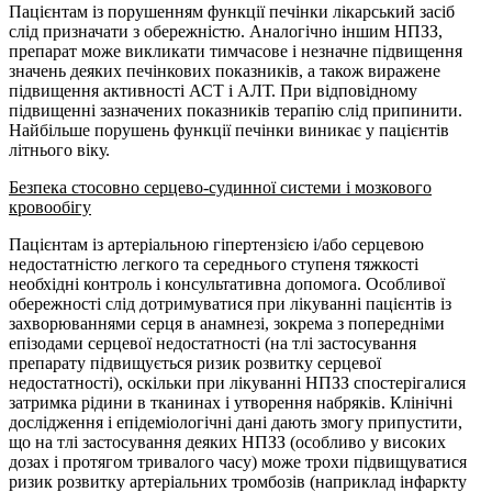
Пацієнтам із порушенням функції печінки лікарський засіб
слід призначати з обережністю. Аналогічно іншим НПЗЗ,
препарат може викликати тимчасове і незначне підвищення
значень деяких печінкових показників, а також виражене
підвищення активності АСТ і АЛТ. При відповідному
підвищенні зазначених показників терапію слід припинити.
Найбільше порушень функції печінки виникає у пацієнтів
літнього віку.
Безпека стосовно серцево-судинної системи і мозкового
кровообігу
Пацієнтам із артеріальною гіпертензією і/або серцевою
недостатністю легкого та середнього ступеня тяжкості
необхідні контроль і консультативна допомога. Особливої
обережності слід дотримуватися при лікуванні пацієнтів із
захворюваннями серця в анамнезі, зокрема з попередніми
епізодами серцевої недостатності (на тлі застосування
препарату підвищується ризик розвитку серцевої
недостатності), оскільки при лікуванні НПЗЗ спостерігалися
затримка рідини в тканинах і утворення набряків. Клінічні
дослідження і епідеміологічні дані дають змогу припустити,
що на тлі застосування деяких НПЗЗ (особливо у високих
дозах і протягом тривалого часу) може трохи підвищуватися
ризик розвитку артеріальних тромбозів (наприклад інфаркту