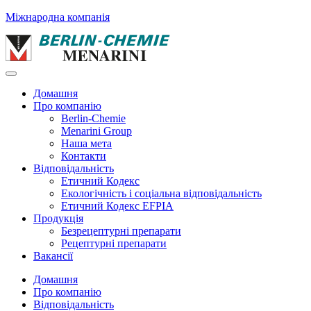
Міжнародна компанія
Домашня
Про компанію
Berlin-Chemie
Menarini Group
Наша мета
Контакти
Відповідальність
Етичний Кодекс
Екологічність і соціальна відповідальність
Етичний Кодекс EFPIA
Продукція
Безрецептурні препарати
Рецептурні препарати
Вакансії
Домашня
Про компанію
Відповідальність