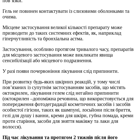
пов’язки.
Гель не повинен контактувати із слизовими оболонками та
очима.
Місцеве застосування великої кількості препарату може
призводити до таких системних ефектів, як, наприклад
гіперчутливість та бронхіальна астма.
Застосування, особливо протягом тривалого часу, препаратів
для місцевого застосування може викликати явища
сенсибілізації або місцевого подразнення.
У разі появи почервоніння лікування слід припинити.
При розвитку будь-яких шкірних реакцій, у тому числі
пов’язаних із супутнім застосуванням засобів, що містять
октокрилен, лікування гелем слід негайно припинити
(октокрилен –допоміжна речовина, що використовується для
попередження фотодеградації косметичних засобів і засобів
особистої гігієни, таких як шампуні, лосьйони після бриття,
гелі для душу і ванни, креми для шкіри, губна помада, креми
проти старіння, засоби для зняття макіяжу та лаки для
волосся).
Під час лікування та протягом 2 тижнів після його