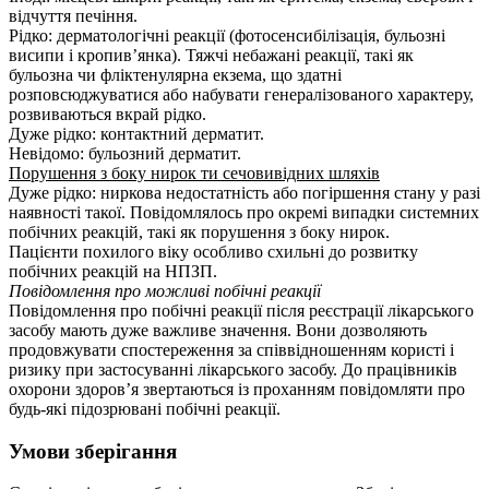
відчуття печіння.
Рідко: дерматологічні реакції (фотосенсибілізація, бульозні
висипи і кропив’янка). Тяжчі небажані реакції, такі як
бульозна чи фліктенулярна екзема, що здатні
розповсюджуватися або набувати генералізованого характеру,
розвиваються вкрай рідко.
Дуже рідко: контактний дерматит.
Невідомо: бульозний дерматит.
Порушення з боку нирок ти сечовивідних шляхів
Дуже рідко: ниркова недостатність або погіршення стану у разі
наявності такої. Повідомлялось про окремі випадки системних
побічних реакцій, такі як порушення з боку нирок.
Пацієнти похилого віку особливо схильні до розвитку
побічних реакцій на НПЗП.
Повідомлення про можливі побічні реакції
Повідомлення про побічні реакції після реєстрації лікарського
засобу мають дуже важливе значення. Вони дозволяють
продовжувати спостереження за співвідношенням користі і
ризику при застосуванні лікарського засобу. До працівників
охорони здоров’я звертаються із проханням повідомляти про
будь-які підозрювані побічні реакції.
Умови зберігання