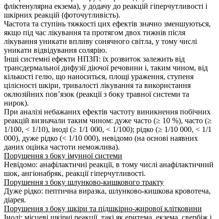
фліктенулярна екзема), у додачу до реакцій гіперчутливості і
шкірних реакцій (фоточутливість).
Частота та ступінь тяжкості цих ефектів значно зменшуються,
якщо під час лікування та протягом двох тижнів після
лікування уникати впливу сонячного світла, у тому числі
уникати відвідування солярію.
Інші системні ефекти НПЗП: їх розвиток залежить від
трансдермальної дифузії діючої речовини і, таким чином, від
кількості гелю, що наноситься, площі ураження, ступеня
цілісності шкіри, тривалості лікування та використання
оклюзійних пов’язок (реакції з боку травної системи та
нирок).
При аналізі небажаних ефектів частоту виникнення побічних
реакцій визначали таким чином: дуже часто (≥ 10 %), часто (≥
1/100, < 1/10), іноді (≥ 1/1 000, < 1/100); рідко (≥ 1/10 000, < 1/1
000), дуже рідко (< 1/10 000), невідомо (на основі наявних
даних оцінка частоти неможлива).
Порушення з боку імунної системи
Невідомо: анафілактичні реакції, в тому числі анафілактичний
шок, ангіонабряк, реакції гіперчутливості.
Порушення з боку шлунково-кишкового тракту
Дуже рідко: пептична виразка, шлунково-кишкова кровотеча,
діарея.
Порушення з боку шкіри та підшкірно-жирової клітковини
Іноді: місцеві шкірні реакції, такі як еритема, екзема, свербіж і