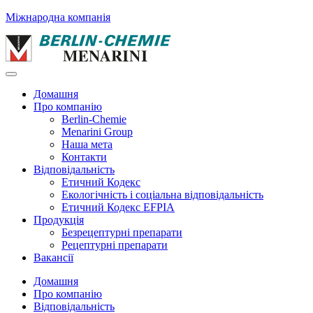
Міжнародна компанія
Домашня
Про компанію
Berlin-Chemie
Menarini Group
Наша мета
Контакти
Відповідальність
Етичний Кодекс
Екологічність і соціальна відповідальність
Етичний Кодекс EFPIA
Продукція
Безрецептурні препарати
Рецептурні препарати
Вакансії
Домашня
Про компанію
Відповідальність