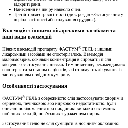
відкриті рани.
Нанесення на шкіру навколо очей.
Третій триместр вагітності (див. розділ «Застосування у
період вагітності або годування груддю»).
Взаємодія з іншими лікарськими засобами та
інші види взаємодій
®
Ніяких взаємодій препарату ФАСТУМ
ГЕЛЬ з іншими
лікарськими засобами не спостерігалось. Взаємодія
малоймовірна, оскільки концентрація в сироватці після
місцевого застосування низька. Тим не менше, рекомендовано
спостерігати за станом пацієнтів, які отримують лікування із
застосуванням похідних кумарину.
Особливості застосування
®
ФАСТУМ
ГЕЛЬ з обережністю слід застосовувати хворим із
серцевою, печінковою або нирковою недостатністю. Були
описані повідомлення про поодинокі випадки системних
побічних реакцій, пов’язаних з ураженням нирок.
Застосування гелю не слід суміщати із носінням оклюзійної