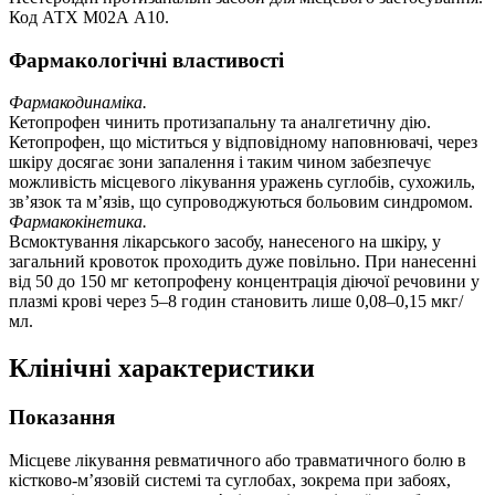
Код АТХ М02А А10.
Фармакологічні властивості
Фармакодинаміка.
Кетопрофен чинить протизапальну та аналгетичну дію.
Кетопрофен, що міститься у відповідному наповнювачі, через
шкіру досягає зони запалення і таким чином забезпечує
можливість місцевого лікування уражень суглобів, сухожиль,
зв’язок та м’язів, що супроводжуються больовим синдромом.
Фармакокінетика.
Всмоктування лікарського засобу, нанесеного на шкіру, у
загальний кровоток проходить дуже повільно. При нанесенні
від 50 до 150 мг кетопрофену концентрація діючої речовини у
плазмі крові через 5–8 годин становить лише 0,08–0,15 мкг/
мл.
Клінічні характеристики
Показання
Місцеве лікування ревматичного або травматичного болю в
кістково-м’язовій системі та суглобах, зокрема при забоях,