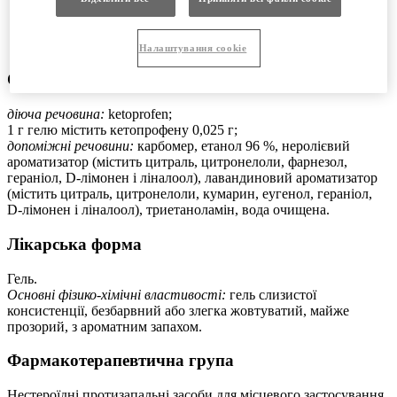
Виробник
Місцезнаходження виробника та його адреса місця
провадження діяльності
Налаштування cookie
Склад:
діюча речовина:
ketoprofen;
1 г гелю містить кетопрофену 0,025 г;
допоміжні речовини:
карбомер, етанол 96 %, неролієвий
ароматизатор (містить цитраль, цитронелоли, фарнезол,
гераніол, D-лімонен і ліналоол), лавандиновий ароматизатор
(містить цитраль, цитронелоли, кумарин, еугенол, гераніол,
D-лімонен і ліналоол), триетаноламін, вода очищена.
Лікарська форма
Гель.
Основні фізико-хімічні властивості:
гель слизистої
консистенції, безбарвний або злегка жовтуватий, майже
прозорий, з ароматним запахом.
Фармакотерапевтична група
Нестероїдні протизапальні засоби для місцевого застосування.