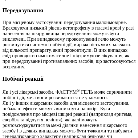
Передозування
При місцевому застосуванні передозування малоймовірне.
Враховуючи низький рівень кетопрофену в плазмі крові у разі
нанесення на шкіру, явища передозування можуть бути
виключені. При випадковому проковтуванні гелю можуть
розвинутися системні побічні дії, вираженість яких залежить
від кількості препарату, який проковтнули. В цих випадках
слід проводити симптоматичне і підтримуюче лікування, як
при передозуванні протизапальних засобів, що застосовуються
всередину.
Побічні реакції
®
Як і усі лікарські засоби, ФАСТУМ
ГЕЛЬ може спричиняти
побічні дії, хоча вони розвиваються не у кожного.
Як і у інших лікарських засобів для місцевого застосування,
небажані ефекти можуть виникнути на шкірі. Були
повідомлення про місцеві шкірні реакції (наприклад еритема,
свербіж та відчуття печіння), які далі можуть
розповсюджуватися за межі ділянки нанесення лікарського
засобу і в деяких випадках можуть бути тяжкими та набувати
генералізованого характеру (наприклад бульозна чи