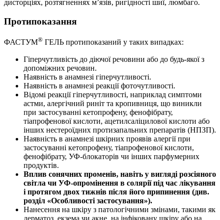
дисторціях, розтягненнях м’язів, ригідності шиї, люмбаго.
Протипоказання
®
ФАСТУМ
ГЕЛЬ протипоказаний у таких випадках:
Гіперчутливість до діючої речовини або до будь-якої з
допоміжних речовин.
Наявність в анамнезі гіперчутливості.
Наявність в анамнезі реакції фоточутливості.
Відомі реакції гіперчутливості, наприклад симптоми
астми, алергічний риніт та кропивниця, що виникли
при застосуванні кетопрофену, фенофібрату,
тіапрофенової кислоти, ацетилсаліцилової кислоти або
інших нестероїдних протизапальних препаратів (НПЗП).
Наявність в анамнезі шкірних проявів алергії при
застосуванні кетопрофену, тіапрофенової кислоти,
фенофібрату, УФ-блокаторів чи інших парфумерних
продуктів.
Вплив сонячних променів, навіть у вигляді розсіяного
світла чи УФ-опромінення в солярії під час лікування
і протягом двох тижнів після його припинення (див.
розділ «Особливості застосування»).
Нанесення на шкіру з патологічними змінами, такими як
дерматоз, екзема чи акне, на інфіковану шкіру або на