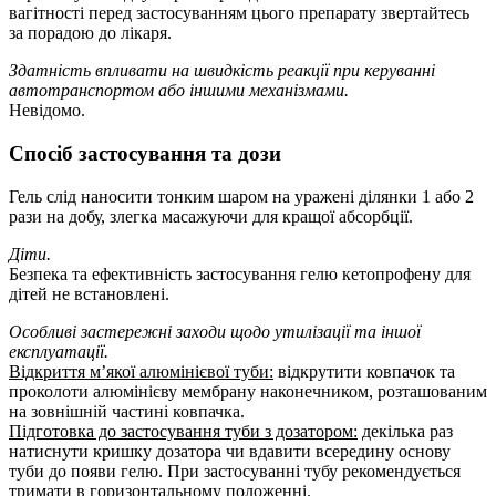
вагітності перед застосуванням цього препарату звертайтесь
за порадою до лікаря.
Здатність впливати на швидкість реакції при керуванні
автотранспортом або іншими механізмами.
Невідомо.
Спосіб застосування та дози
Гель слід наносити тонким шаром на уражені ділянки 1 або 2
рази на добу, злегка масажуючи для кращої абсорбції.
Діти.
Безпека та ефективність застосування гелю кетопрофену для
дітей не встановлені.
Особливі застережні заходи щодо утилізації та іншої
експлуатації.
Відкриття м’якої алюмінієвої туби:
відкрутити ковпачок та
проколоти алюмінієву мембрану наконечником, розташованим
на зовнішній частині ковпачка.
Підготовка до застосування туби з дозатором:
декілька раз
натиснути кришку дозатора чи вдавити всередину основу
туби до появи гелю. При застосуванні тубу рекомендується
тримати в горизонтальному положенні.