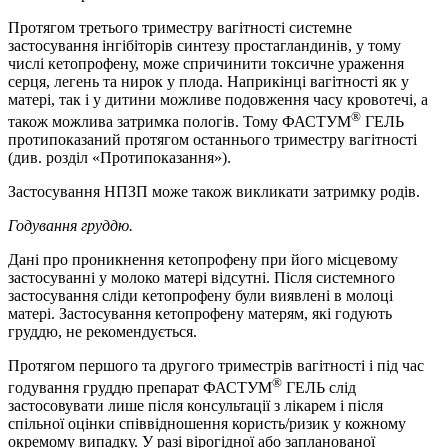
Протягом третього триместру вагітності системне
застосування інгібіторів синтезу простагландинів, у тому
числі кетопрофену, може спричинити токсичне ураження
серця, легень та нирок у плода. Наприкінці вагітності як у
матері, так і у дитини можливе подовження часу кровотечі, а
®
також можлива затримка пологів. Тому ФАСТУМ
ГЕЛЬ
протипоказаний протягом останнього триместру вагітності
(див. розділ «Протипоказання»).
Застосування НПЗП може також викликати затримку родів.
Годування груддю.
Дані про проникнення кетопрофену при його місцевому
застосуванні у молоко матері відсутні. Після системного
застосування сліди кетопрофену були виявлені в молоці
матері. Застосування кетопрофену матерям, які годують
груддю, не рекомендується.
Протягом першого та другого триместрів вагітності і під час
®
годування груддю препарат
ФАСТУМ
ГЕЛЬ слід
застосовувати лише після консультації з лікарем і після
спільної оцінки співвідношення користь/ризик у кожному
окремому випадку. У разі вірогідної або запланованої