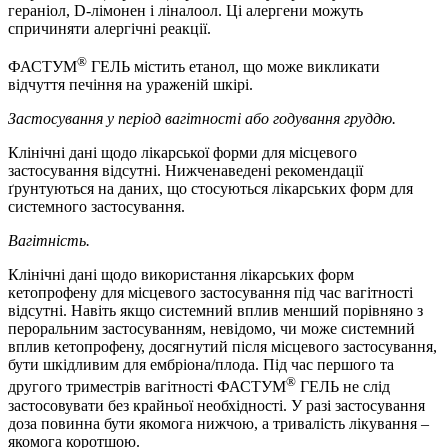
гераніол, D-лімонен і ліналоол. Ці алергени можуть
спричиняти алергічні реакції.
®
ФАСТУМ
ГЕЛЬ містить етанол, що може викликати
відчуття печіння на ураженій шкірі.
Застосування у період вагітності або годування груддю.
Клінічні дані щодо лікарської форми для місцевого
застосування відсутні. Нижченаведені рекомендації
ґрунтуються на даних, що стосуються лікарських форм для
системного застосування.
Вагітність.
Клінічні дані щодо використання лікарських форм
кетопрофену для місцевого застосування під час вагітності
відсутні. Навіть якщо системний вплив менший порівняно з
пероральним застосуванням, невідомо, чи може системний
вплив кетопрофену, досягнутий після місцевого застосування,
бути шкідливим для ембріона/плода. Під час першого та
®
другого триместрів вагітності ФАСТУМ
ГЕЛЬ не слід
застосовувати без крайньої необхідності. У разі застосування
доза повинна бути якомога нижчою, а тривалість лікування –
якомога коротшою.