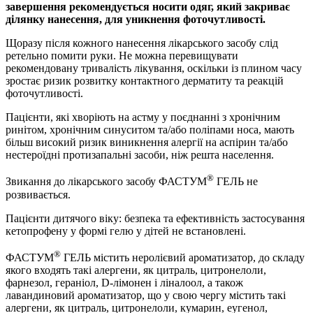
завершення рекомендується носити одяг, який закриває
ділянку нанесення, для уникнення фоточутливості.
Щоразу після кожного нанесення лікарського засобу слід
ретельно помити руки. Не можна перевищувати
рекомендовану тривалість лікування, оскільки із плином часу
зростає ризик розвитку контактного дерматиту та реакцій
фоточутливості.
Пацієнти, які хворіють на астму у поєднанні з хронічним
ринітом, хронічним синуситом та/або поліпами носа, мають
більш високий ризик виникнення алергії на аспірин та/або
нестероїдні протизапальні засоби, ніж решта населення.
®
Звикання до лікарського засобу ФАСТУМ
ГЕЛЬ не
розвивається.
Пацієнти дитячого віку: безпека та ефективність застосування
кетопрофену у формі гелю у дітей не встановлені.
®
ФАСТУМ
ГЕЛЬ містить неролієвий ароматизатор, до складу
якого входять такі алергени, як цитраль, цитронелоли,
фарнезол, гераніол, D-лімонен і ліналоол, а також
лавандиновий ароматизатор, що у свою чергу містить такі
алергени, як цитраль, цитронелоли, кумарин, еугенол,