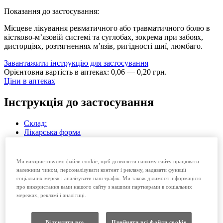
Показання до застосування:
Місцеве лікування ревматичного або травматичного болю в
кістково-м’язовій системі та суглобах, зокрема при забоях,
дисторціях, розтягненнях м’язів, ригідності шиї, люмбаго.
Завантажити інструкцію для застосування
Орієнтовна вартість в аптеках:
0
,
06
—
0
,
20
грн.
Ціни в аптеках
Інструкція до застосування
Склад:
Лікарська форма
Фармакотерапевтична група
Показання
Протипоказання
Ми використовуємо файли cookie, щоб дозволити нашому сайту працювати
Взаємодія з іншими лікарськими засобами та інші види
належним чином, персоналізувати контент і рекламу, надавати функції
взаємодій
соціальних мереж і аналізувати наш трафік. Ми також ділимося інформацією
Особливості застосування
про використання вами нашого сайту з нашими партнерами в соціальних
Спосіб застосування та дози
мережах, рекламі і аналітиці.
Передозування
Побічні реакції
Умови зберігання
Відхилити все
Прийняти всі файли сookie