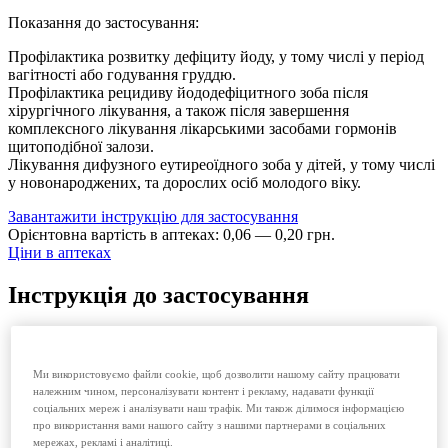
Показання до застосування:
Профілактика розвитку дефіциту йоду, у тому числі у період
вагітності або годування груддю.
Профілактика рецидиву йододефіцитного зоба після
хірургічного лікування, а також після завершення
комплексного лікування лікарськими засобами гормонів
щитоподібної залози.
Лікування дифузного еутиреоїдного зоба у дітей, у тому числі
у новонароджених, та дорослих осіб молодого віку.
Завантажити інструкцію для застосування
Орієнтовна вартість в аптеках:
0
,
06
—
0
,
20
грн.
Ціни в аптеках
Інструкція до застосування
Склад:
Лікарська форма
Фармакотерапевтична група
Ми використовуємо файли cookie, щоб дозволити нашому сайту працювати
Показання
належним чином, персоналізувати контент і рекламу, надавати функції
Протипоказання
соціальних мереж і аналізувати наш трафік. Ми також ділимося інформацією
Взаємодія з іншими лікарськими засобами та інші види
про використання вами нашого сайту з нашими партнерами в соціальних
мережах, рекламі і аналітиці.
взаємодій