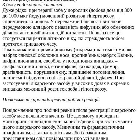
З боку ендокринної системи.
Дуже рідко: при терапії зоба у дорослих (добова доза від 300
до 1000 мкг йоду) можливий розвиток гіпертиреозу,
спричиненого йодом. У переважній більшості випадків
передумовою для цього є наявність дифузних або обмежених
ділянок автономії щитоподібної залози. Перш за все це
стосується пацієнтів літнього віку, які страждають зобом
протягом тривалого часу.
Також можливі: прояви йодизму (зокрема такі симптоми, як
набряк слизової оболонки носа, кропив’янка, набряк Квінке,
шкірні висипання, свербіж, у поодиноких випадках –
анафілактичний шок), еозинофілія, тахікардія, тремор,
дратівливість, порушення сну, підвищене потовиділення,
неприємні відчуття в епігастральній ділянці, діарея. При
застосуванні лікарського засобу у високих дозах в окремих
випадках можливий розвиток зоба і гіпотиреозу.
Повідомлення про підозрювані побічні реакції.
Повідомлення про побічні реакції після реєстрації лікарського
засобу має важливе значення. Це дає змогу проводити
моніторинг співвідношення користь/ризик при застосуванні
цього лікарського засобу. Медичним та фармацевтичним
працівникам, а також пацієнтам або їх законним
представникам слід повідомляти про усі випадки