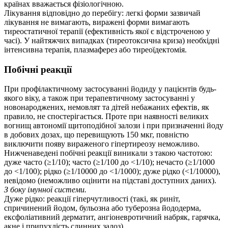
країнах вважається фізіологічною.
Лікування відповідно до перебігу: легкі форми зазвичай
лікування не вимагають, виражені форми вимагають
тиреостатичної терапії (ефективність якої є відстроченою у
часі). У найтяжчих випадках (тиреотоксична криза) необхідні
інтенсивна терапія, плазмаферез або тиреоїдектомія.
Побічні реакції
При профілактичному застосуванні йодиду у пацієнтів будь-
якого віку, а також при терапевтичному застосуванні у
новонароджених, немовлят та дітей небажаних ефектів, як
правило, не спостерігається. Проте при наявності великих
вогнищ автономії щитоподібної залози і при призначенні йоду
в добових дозах, що перевищують 150 мкг, повністю
виключити появу вираженого гіпертиреозу неможливо.
Нижченаведені побічні реакції виникали з такою частотою:
дуже часто (≥1/10); часто (≥1/100 до <1/10); нечасто (≥1/1000
до <1/100); рідко (≥1/10000 до <1/1000); дуже рідко (<1/10000),
невідомо (неможливо оцінити на підставі доступних даних).
З боку імунної системи.
Дуже рідко: реакції гіперчутливості (такі, як риніт,
спричинений йодом, бульозна або туберозна йододерма,
ексфоліативний дерматит, ангіоневротичний набряк, гарячка,
акне і припухлість слинних залоз).