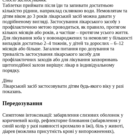
Таблетки приймати після їди та запивати достатньою
кількістю рідини, наприклад склянкою води. Немовлятам та
дітям віком до 3 років лікарський засіб можна давати у
подрібненому вигляді. Застосування лікарського засобу з
профілактичною метою проводиться, як правило, протягом
кількох місяців або років, а частіше – протягом усього життя.
Для лікування зоба у новонароджених та немовлят у більшості
випадків достатньо 2–4 тижнів, у дітей та дорослих – 6–12
місяців або більше. Загалом питання про дозування та
тривалість застосування лікарського засобу для
профілактичних заходів або для лікування захворювань
щитоподібної залози вирішує лікар в індивідуальному
порядку.
Діти
Лікарський засіб застосовувати дітям будь-якого віку у разі
показань.
Передозування
Симптоми інтоксикації: забарвлення слизових оболонок у
коричневий колір, рефлекторне блювання (забарвлення у
синій колір у разі наявності крохмалю в їжі), біль у животі,
діарея (можлива присутність крові у випорожненнях),