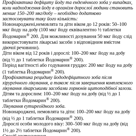
Профілактика дефіциту йоду та ендемічного зоба у випадках,
коли надходження йоду в організм дорослої людини становить
менше 150–200 мкг/добу – необхідно додатково
застосовувати таку його кількість:
Новонароджені,немовлята та діти віком до 12 років: 50–100
мкг йоду на добу (100 мкг йоду еквівалентно ½ таблетки
®
Йодомарин
200. Для можливості дозування 50 мкг йоду слід
використовувати лікарські засоби з відповідним вмістом
діючої речовини).
Діти віком від 12 років і дорослі: 100–200 мкг йоду на добу
®
(від ½ до 1 таблетки Йодомарин
200).
Період вагітності або годування груддю: 200 мкг йоду на добу
®
(1 таблетка Йодомарин
200).
Профілактика рецидиву йододефіцитного зоба після
хірургічного лікування, а також після завершення комплексного
лікування лікарськими засобами гормонів щитоподібної залози.
Дітям та дорослим: 100–200 мкг йоду на добу (від ½ до 1
®
таблетки Йодомарин
200).
Лікування еутиреоїдного зоба.
Новонароджені, немовлята та діти: 100–200 мкг йоду на добу
®
(від ½ до 1 таблетки Йодомарин
200).
Дорослі особи молодого віку: 300–500 мкг йоду на добу (від
®
1½ до 2½ таблетки Йодомарин
200).
Спосіб застосування.