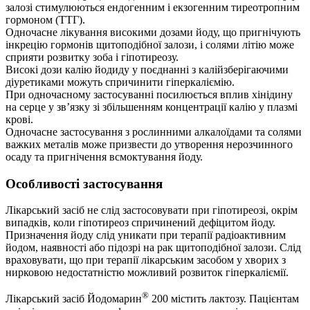
залозі стимулюються ендогенним і екзогенним тиреотропним
гормоном (ТТГ).
Одночасне лікування високими дозами йоду, що пригнічують
інкрецію гормонів щитоподібної залози, і солями літію може
сприяти розвитку зоба і гіпотиреозу.
Високі дози калію йодиду у поєднанні з калійзберігаючими
діуретиками можуть спричинити гіперкаліємію.
При одночасному застосуванні посилюється вплив хінідину
на серце у зв’язку зі збільшенням концентрації калію у плазмі
крові.
Одночасне застосування з рослинними алкалоїдами та солями
важких металів може призвести до утворення нерозчинного
осаду та пригнічення всмоктування йоду.
Особливості застосування
Лікарський засіб не слід застосовувати при гіпотиреозі, окрім
випадків, коли гіпотиреоз спричинений дефіцитом йоду.
Призначення йоду слід уникати при терапії радіоактивним
йодом, наявності або підозрі на рак щитоподібної залози. Слід
враховувати, що при терапії лікарським засобом у хворих з
нирковою недостатністю можливий розвиток гіперкаліємії.
®
Лікарський засіб Йодомарин
200 містить лактозу. Пацієнтам