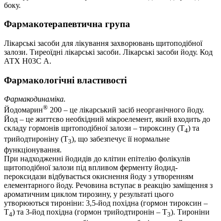
боку.
Фармакотерапевтична група
Лікарські засоби для лікування захворювань щитоподібної
залози. Тиреоїдні лікарські засоби. Лікарські засоби йоду. Код
АТХ Н03С А.
Фармакологічні властивості
Фармакодинаміка.
®
Йодомарин
200 – це лікарський засіб неорганічного йоду.
Йод – це життєво необхідний мікроелемент, який входить до
складу гормонів щитоподібної залози – тироксину (Т
) та
4
трийодтироніну (Т
), що забезпечує її нормальне
3
функціонування.
При надходженні йодидів до клітин епітелію фолікулів
щитоподібної залози під впливом ферменту йодид-
пероксидази відбувається окиснення йоду з утворенням
елементарного йоду. Речовина вступає в реакцію заміщення з
ароматичним циклом тирозину, у результаті цього
утворюються тироніни: 3,5-йод похідна (гормон тироксин –
Т
) та 3-йод похідна (гормон трийодтиронін – Т
). Тироніни
4
3