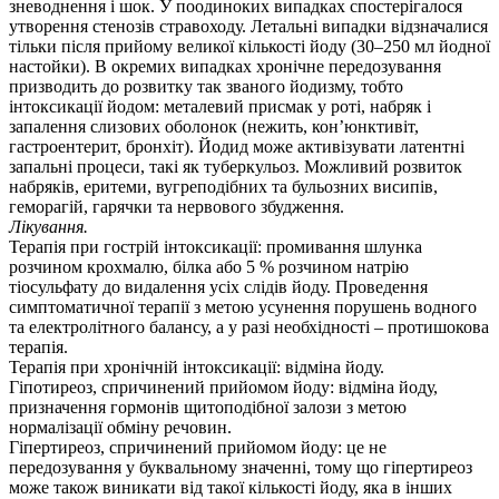
зневоднення і шок. У поодиноких випадках спостерігалося
утворення стенозів стравоходу. Летальні випадки відзначалися
тільки після прийому великої кількості йоду (30–250 мл йодної
настойки). В окремих випадках хронічне передозування
призводить до розвитку так званого йодизму, тобто
інтоксикації йодом: металевий присмак у роті, набряк і
запалення слизових оболонок (нежить, кон’юнктивіт,
гастроентерит, бронхіт). Йодид може активізувати латентні
запальні процеси, такі як туберкульоз. Можливий розвиток
набряків, еритеми, вугреподібних та бульозних висипів,
геморагій, гарячки та нервового збудження.
Лікування.
Терапія при гострій інтоксикації: промивання шлунка
розчином крохмалю, білка або 5 % розчином натрію
тіосульфату до видалення усіх слідів йоду. Проведення
симптоматичної терапії з метою усунення порушень водного
та електролітного балансу, а у разі необхідності – протишокова
терапія.
Терапія при хронічній інтоксикації: відміна йоду.
Гіпотиреоз, спричинений прийомом йоду: відміна йоду,
призначення гормонів щитоподібної залози з метою
нормалізації обміну речовин.
Гіпертиреоз, спричинений прийомом йоду: це не
передозування у буквальному значенні, тому що гіпертиреоз
може також виникати від такої кількості йоду, яка в інших