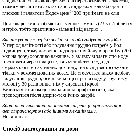
з рідкісною спадковою формою непереносимості галактози,
тяжким дефіцитом лактази або синдромом мальабсорбції
®
глюкози і галактози Йодомарин
200 приймати не слід.
Цей лікарський засіб містить менше 1 ммоль (23 мг)/таблетку
натрію, тобто практично «вільний від натрію».
Застосування у період вагітності або годування груддю.
У період вагітності або годування груддю потреба у йоді
підвищена, тому достатнє надходження йоду в організм (200
мкг на добу) особливо важливе. У зв’язку зі здатністю йоду
проникати через плаценту та чутливістю плода до
фармакологічно активних доз йоду, його слід застосовувати
тільки у рекомендованих дозах. Це стосується також періоду
годування груддю, оскільки концентрація йоду у грудному
молоці у 30 разів вища, ніж у сироватці крові.
Винятком є високодозована йодна профілактика, яка
проводиться після ядерно-технічних аварій.
Здатність впливати на швидкість реакції при керуванні
автотранспортом або іншими механізмами.
Не впливає.
Спосіб застосування та дози