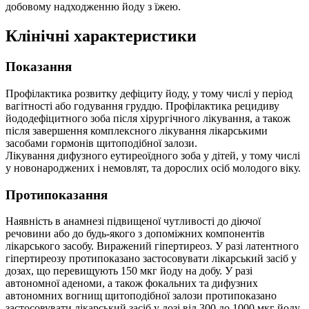
добовому надходженню йоду з їжею.
Клінічні характеристики
Показання
Профілактика розвитку дефіциту йоду, у тому числі у період
вагітності або годування груддю. Профілактика рецидиву
йододефіцитного зоба після хірургічного лікування, а також
після завершення комплексного лікування лікарськими
засобами гормонів щитоподібної залози.
Лікування дифузного еутиреоїдного зоба у дітей, у тому числі
у новонароджених і немовлят, та дорослих осіб молодого віку.
Протипоказання
Наявність в анамнезі підвищеної чутливості до діючої
речовини або до будь-якого з допоміжних компонентів
лікарського засобу. Виражений гіпертиреоз. У разі латентного
гіпертиреозу протипоказано застосовувати лікарський засіб у
дозах, що перевищують 150 мкг йоду на добу. У разі
автономної аденоми, а також фокальних та дифузних
автономних вогнищ щитоподібної залози протипоказано
застосовувати лікарський засіб у дозі від 300 до 1000 мкг йоду