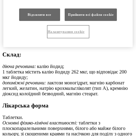
Особливості застосування
Спосіб застосування та дози
Відхилити все
Прийняти всі файли сookie
Передозування
Побічні реакції
Умови зберігання
Виробник
Налаштування cookie
Місцезнаходження виробника та його адреса місця
провадження діяльності
Склад:
діюча речовина:
калію йодид;
1 таблетка містить калію йодиду 262 мкг, що відповідає 200
мкг йодиду;
допоміжні речовини:
лактози моногідрат, магнію карбонат
легкий, желатин, натрію крохмальгліколят (тип А), кремнію
діоксид колоїдний безводний, магнію стеарат.
Лікарська форма
Таблетки.
Основні фізико-хімічні властивості:
таблетки з
плоскопаралельними поверхнями, білого або майже білого
кольору, зі скошеними краями та насічкою для поділу з одного