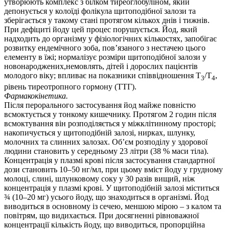
утворюють комплекс з білком тиреоглобуліном, який
депонується у колоїді фолікула щитоподібної залози та
зберігається у такому стані протягом кількох днів і тижнів.
При дефіциті йоду цей процес порушується. Йод, який
надходить до організму у фізіологічних кількостях, запобігає
розвитку ендемічного зоба, пов’язаного з нестачею цього
елементу в їжі; нормалізує розміри щитоподібної залози у
новонароджених,немовлять, дітей і дорослих пацієнтів
молодого віку; впливає на показники співвідношення Т
/Т
,
3
4
рівень тиреотропного гормону (ТТГ).
Фармакокінетика.
Після перорального застосування йод майже повністю
всмоктується у тонкому кишечнику. Протягом 2 годин після
всмоктування він розподіляється у міжклітинному просторі;
накопичується у щитоподібній залозі, нирках, шлунку,
молочних та слинних залозах. Об’єм розподілу у здорової
людини становить у середньому 23 літри (38 % маси тіла).
Концентрація у плазмі крові після застосування стандартної
дози становить 10–50 нг/мл, при цьому вміст йоду у грудному
молоці, слині, шлунковому соку у 30 разів вищий, ніж
концентрація у плазмі крові. У щитоподібній залозі міститься
¾ (10–20 мг) усього йоду, що знаходиться в організмі. Йод
виводиться в основному із сечею, меншою мірою – з калом та
повітрям, що видихається. При досягненні рівноважної
концентрації кількість йоду, що виводиться, пропорційна