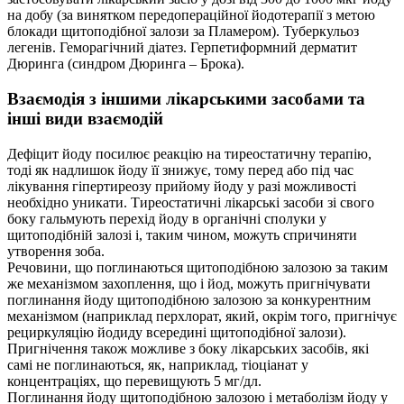
на добу (за винятком передопераційної йодотерапії з метою
блокади щитоподібної залози за Пламером). Туберкульоз
легенів. Геморагічний діатез. Герпетиформний дерматит
Дюринга (синдром Дюринга – Брока).
Взаємодія з іншими лікарськими засобами та
інші види взаємодій
Дефіцит йоду посилює реакцію на тиреостатичну терапію,
тоді як надлишок йоду її знижує, тому перед або під час
лікування гіпертиреозу прийому йоду у разі можливості
необхідно уникати. Тиреостатичні лікарські засоби зі свого
боку гальмують перехід йоду в органічні сполуки у
щитоподібній залозі і, таким чином, можуть спричиняти
утворення зоба.
Речовини, що поглинаються щитоподібною залозою за таким
же механізмом захоплення, що і йод, можуть пригнічувати
поглинання йоду щитоподібною залозою за конкурентним
механізмом (наприклад перхлорат, який, окрім того, пригнічує
рециркуляцію йодиду всередині щитоподібної залози).
Пригнічення також можливе з боку лікарських засобів, які
самі не поглинаються, як, наприклад, тіоціанат у
концентраціях, що перевищують 5 мг/дл.
Поглинання йоду щитоподібною залозою і метаболізм йоду у