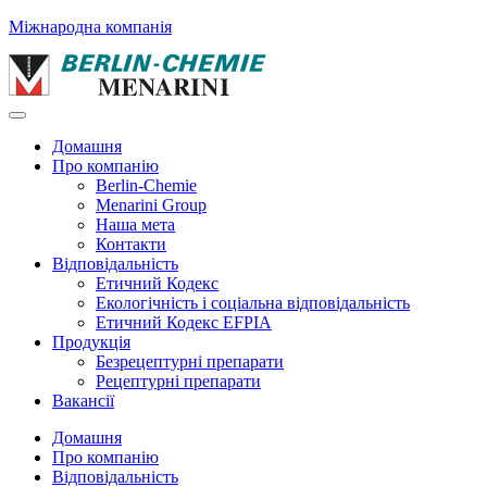
Міжнародна компанія
Домашня
Про компанію
Berlin-Chemie
Menarini Group
Наша мета
Контакти
Відповідальність
Етичний Кодекс
Екологічність і соціальна відповідальність
Етичний Кодекс EFPIA
Продукція
Безрецептурні препарати
Рецептурні препарати
Вакансії
Домашня
Про компанію
Відповідальність