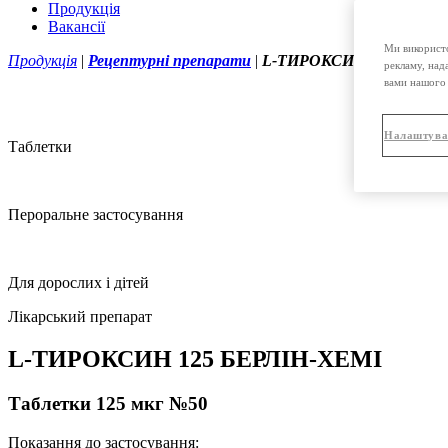
Продукція
Вакансії
Ми використо
Продукція
|
Рецептурні препарати
|
L-ТИРОКСИН 125 БЕРЛІН
рекламу, над
вами нашого 
Налаштува
Таблетки
Пероральне застосування
Для дорослих і дітей
Лікарський препарат
L-ТИРОКСИН 125 БЕРЛІН-ХЕМІ
Таблетки 125 мкг №50
Показання до застосування: