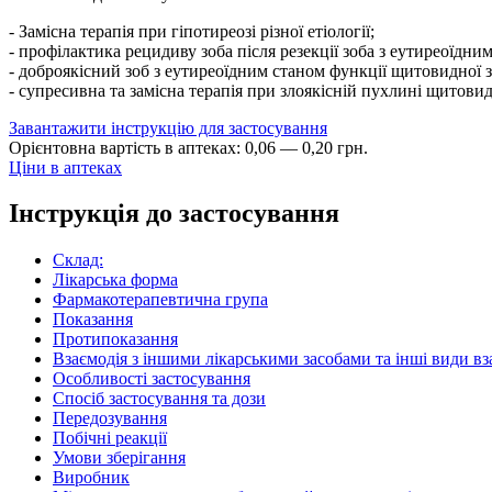
- Замісна терапія при гіпотиреозі різної етіології;
- профілактика рецидиву зоба після резекції зоба з еутиреоїдни
- доброякісний зоб з еутиреоїдним станом функції щитовидної з
- супресивна та замісна терапія при злоякісній пухлині щитовид
Завантажити інструкцію для застосування
Орієнтовна вартість в аптеках:
0
,
06
—
0
,
20
грн.
Ціни в аптеках
Інструкція до застосування
Склад:
Лікарська форма
Фармакотерапевтична група
Показання
Протипоказання
Взаємодія з іншими лікарськими засобами та інші види вз
Особливості застосування
Спосіб застосування та дози
Передозування
Побічні реакції
Умови зберігання
Виробник