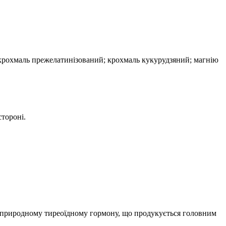
; крохмаль прежелатинізований; крохмаль кукурудзяний; магнію
стороні.
й природному тиреоїдному гормону, що продукується головним