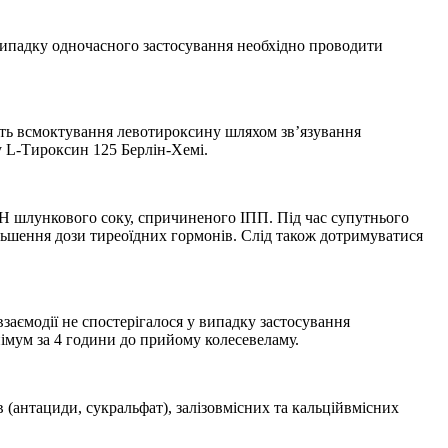
випадку одночасного застосування необхідно проводити
мують всмоктування левотироксину шляхом зв’язування
у L-Тироксин 125 Берлін-Хемі.
Н шлункового соку, спричиненого ІПП. Під час супутнього
льшення дози тиреоїдних гормонів. Слід також дотримуватися
аємодії не спостерігалося у випадку застосування
німум за 4 години до прийому колесевеламу.
антациди, сукральфат), залізовмісних та кальційвмісних