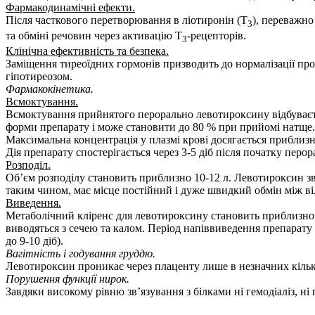
Фармакодинамічні ефекти.
Після часткового перетворювання в ліотиронін (Т
), переважно
3
та обміні речовин через активацію Т
-рецепторів.
3
Клінічна ефективність та безпека.
Заміщення тиреоїдних гормонів призводить до нормалізації пр
гіпотиреозом.
Фармакокінетика.
Всмоктування.
Всмоктування прийнятого перорально лeвотироксину відбуваєть
форми препарату і може становити до 80 % при прийомі натще.
Максимальна концентрація у плазмі крові досягається приблизн
Дія препарату спостерігається через 3-5 діб після початку перора
Розподіл.
Об’єм розподілу становить приблизно 10-12 л. Левотироксин зв
таким чином, має місце постійний і дуже швидкий обмін між в
Виведення.
Метаболічний кліренс для левотироксину становить приблизно 1
виводяться з сечею та калом. Період напіввиведення препарату с
до 9-10 діб).
Вагітність і годування груддю.
Левотироксин проникає через плаценту лише в незначних кілько
Порушення функції нирок.
Завдяки високому рівню зв’язування з білками ні гемодіаліз, н