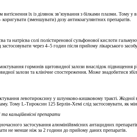
итіснення їх із ділянок зв’язування з білками плазми. Тому у 
 – коригувати (зменшувати) дозу антикоагулянтних препаратів.
цієва та натрієва солі полістиренової сульфонової кислоти галь
 застосовувати через 4–5 годин після прийому лікарського засоб
моктування гормонів щитовидної залози внаслідок підвищення р
видної залози та клінічне спостереження. Може знадобитися збі
ктування левотироксину у шлунково-кишковому тракті. Жодної вз
му. Тому L-Тироксин 125 Берлін-Хемі слід застосовувати, як мі
і та кальційвмісні препарати
часного застосування алюмінійвмісних антацидних препаратів (
вати не менше ніж за 2 години до прийому даних препаратів.