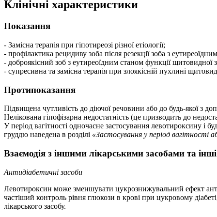
Клінічні характеристики
Показання
- Замісна терапія при гіпотиреозі різної етіології;
- профілактика рецидиву зоба після резекції зоба з еутиреоїдни
- доброякісний зоб з еутиреоїдним станом функції щитовидної з
- супресивна та замісна терапія при злоякісній пухлині щитовид
Протипоказання
Підвищена чутливість до діючої речовини або до будь-якої з д
Нелікована гіпофізарна недостатність (це призводить до недост
У період вагітності одночасне застосування левотироксину і бу
груддю наведена в розділі
«Застосування у період вагітності а
Взаємодія з іншими лікарськими засобами та інші
Антидіабетичні засоби
Левотироксин може зменшувати цукрознижувальний ефект антиді
частіший контроль рівня глюкози в крові при цукровому діабет
лікарського засобу.