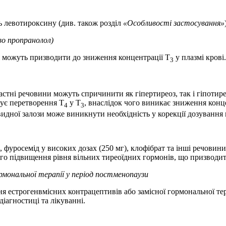
ь левотироксину (див. також розділ
«Особливості застосування»
во пропранолол)
 можуть призводити до зниження концентрації Т
у плазмі крові.
3
астні речовини можуть спричинити як гіпертиреоз, так і гіпотир
ує перетворення Т
у Т
, внаслідок чого виникає зниження конц
4
3
видної залози може виникнути необхідність у корекції дозування
, фуросемід у високих дозах (250 мг), клофібрат та інші речовини
го підвищення рівня вільних тиреоїдних гормонів, що призводит
ормональної терапії у період постменопаузи
ня естрогенвмісних контрацептивів або замісної гормональної т
іагностиці та лікуванні.