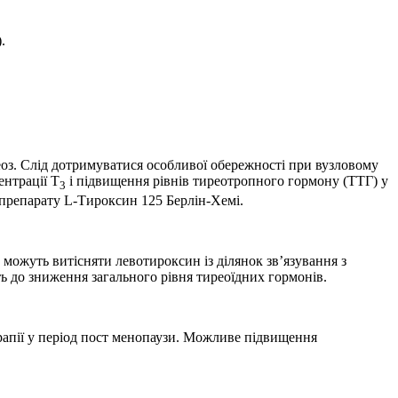
).
еоз. Слід дотримуватися особливої обережності при вузловому
ентрації Т
і підвищення рівнів тиреотропного гормону (ТТГ) у
3
 препарату L-Тироксин 125 Берлін-Хемі.
 можуть витісняти левотироксин із ділянок зв’язування з
ь до зниження загального рівня тиреоїдних гормонів.
ерапії у період пост менопаузи. Можливе підвищення