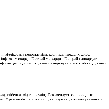
ня. Нелікована недостатність кори надниркових залоз.
 інфаркт міокарда. Гострий міокардит. Гострий панкардит.
нформація щодо застосування у період вагітності або годування
д, глібенкламід та інсулін). Рекомендується проводити
ми. У разі необхідності коригувати дозу цукрознижувального