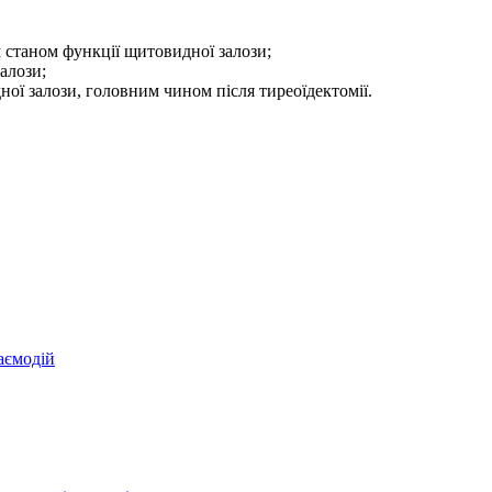
м станом функції щитовидної залози;
алози;
ної залози, головним чином після тиреоїдектомії.
аємодій