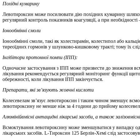
Похідні кумарину
Левотироксин може посилювати дію похідних кумарину шляхом в
регулярний контроль показників коагуляції, а при необхідності
Іонообмінні смоли
Іонообмінні смоли, такі як холестирамін, колестипол або каль
тиреоїдних гормонів у шлунково-кишковому тракті; тому їх слід
Інгібітори протонної помпи (ІПП):
Одночасне застосування з ІПП може призвести до зниження вс
лікування рекомендується регулярний моніторинг функції щито
обережності, коли лікування ІПП закінчується.
Препарати, які зв’язують жовчні кислоти
Колесевелам зв’язує левотироксин і таким чином зменшує всмо
левотироксину не менше ніж за 4 години до прийому колесевела
Алюмінійвмісні антацидні лікарські засоби, а також залізовмісн
Всмоктування левотироксину може зменшуватися у випадку одно
лікарських засобів. L-Тироксин 125 Берлін-Хемі слід застосову