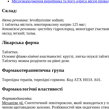
Місцезнаходження виробника та його адреса місця провад
Склад:
діюча речовина:
levothyroxine sodium;
1 таблетка містить левотироксину натрію 125 мкг;
допоміжні речовини:
цистеїну гідрохлорид, моногідрат (частко
оксид легкий; тальк.
Лікарська форма
Таблетки.
Основні фізико-хімічні властивості:
круглі, злегка опуклі табле
Таблетку можна розділити на рівні дози.
Фармакотерапевтична група
Тиреоїдна терапія, тиреоїдні гормони. Код АТХ Н03А А01.
Фармакологічні властивості
Фармакодинаміка.
Механізм дії.
Синтетичний левотироксин, який знаходиться у п
чином щитовидною залозою. Розбіжностей між ендогенно утвор