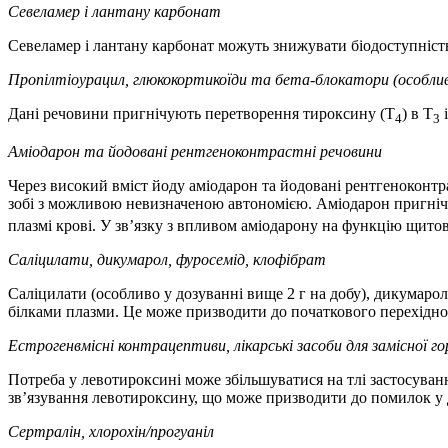
Севеламер і лантану карбонат
Севеламер і лантану карбонат можуть знижувати біодоступніст
Пропілтіоурацил, глюкокортикоїди та бета-блокатори (особли
Дані речовини пригнічують перетворення тироксину (Т
) в Т
і
4
3
Аміодарон та йодовані рентгеноконтрастні речовини
Через високий вміст йоду аміодарон та йодовані рентгеноконтр
зобі з можливою невизначеною автономією. Аміодарон пригніч
плазмі крові. У зв’язку з впливом аміодарону на функцію щито
Саліцилати, дикумарол, фуросемід, клофібрат
Саліцилати (особливо у дозуванні вище 2 г на добу), дикумарол
білками плазми. Це може призводити до початкового перехідно
Естрогенвмісні контрацептиви, лікарські засоби для замісної г
Потреба у левотироксині може збільшуватися на тлі застосуван
зв’язування левотироксину, що може призводити до помилок у д
Сертралін, хлорохін/прогуаніл