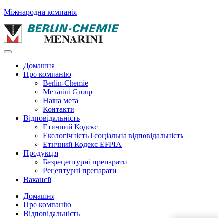
Міжнародна компанія
Домашня
Про компанію
Berlin-Chemie
Menarini Group
Наша мета
Контакти
Відповідальність
Етичний Кодекс
Екологічність і соціальна відповідальність
Етичний Кодекс EFPIA
Продукція
Безрецептурні препарати
Рецептурні препарати
Вакансії
Домашня
Про компанію
Відповідальність