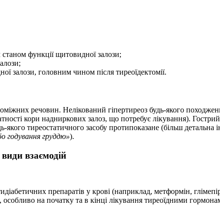
м станом функції щитовидної залози;
алози;
ної залози, головним чином після тиреоїдектомії.
опоміжних речовин. Нелікований гіпертиреоз будь-якого походжен
атності кори надниркових залоз, що потребує лікування). Гострий
дь-якого тиреостатичного засобу протипоказане (більш детальна і
бо годування груддю»
).
 види взаємодій
абетичних препаратів у крові (наприклад, метформін, глімепіри
і, особливо на початку та в кінці лікування тиреоїдними гормона