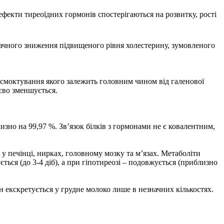
 ефекти тиреоїдних гормонів спостерігаються на розвитку, рості
начного зниження підвищеного рівня холестерину, зумовленого
всмоктування якого залежить головним чином від галенової
єво зменшується.
зно на 99,97 %. Зв’язок білків з гормонами не є ковалентним,
у печінці, нирках, головному мозку та м’язах. Метаболіти
ться (до 3-4 діб), а при гіпотиреозі – подовжується (приблизно
 екскретується у грудне молоко лише в незначних кількостях.