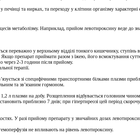
 у печінці та нирках, та переходу у клітини організму характерні
оцесів метаболізму. Наприклад, прийом левотироксину веде до з
ся переважно у верхньому відділі тонкого кишечнику, ступінь 
 Якщо препарат приймати разом з їжею, його всмоктування сутт
о через 2-3 години після прийому.
льної терапії.
’язується зі специфічними транспортними білками плазми прибли
ільним та зв’язаним гормоном.
,2 л плазми на добу. Розщеплення відбувається головним чином 
тановить приблизно 7 днів; при гіпертиреозі цей період скорочує
стях. У разі прийому препарату у звичайних дозах левотироксин
і гемоперфузія не впливають на рівень левотироксину.