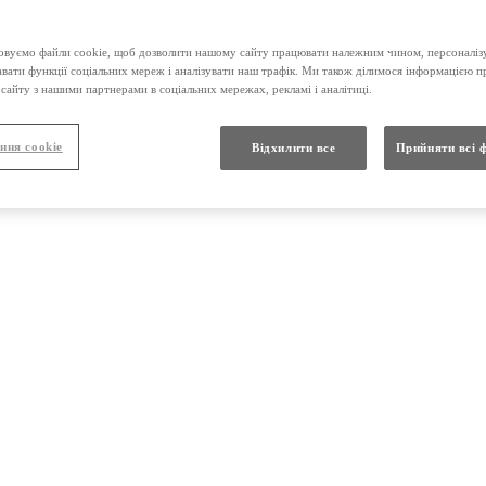
вуємо файли cookie, щоб дозволити нашому сайту працювати належним чином, персоналізу
-ХЕМІ таблетки 125 мкг №50
авати функції соціальних мереж і аналізувати наш трафік. Ми також ділимося інформацією 
сайту з нашими партнерами в соціальних мережах, рекламі і аналітиці.
ння cookie
Відхилити все
Прийняти всі 