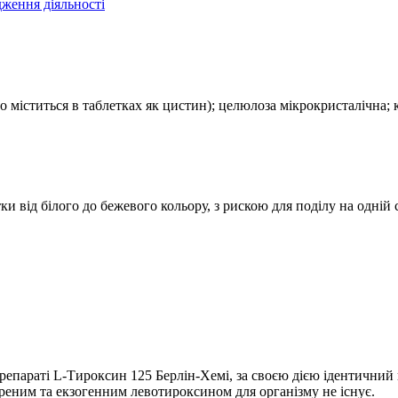
ження діяльності
во міститься в таблетках як цистин); целюлоза мікрокристалічна
тки від білого до бежевого кольору, з рискою для поділу на одній 
репараті L-Тироксин 125 Берлін-Хемі, за своєю дією ідентични
еним та екзогенним левотироксином для організму не існує.