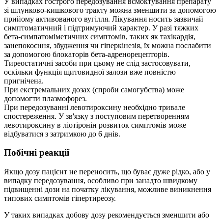
У випадках гострого передозування всмоктування препарату
зі шлунково-кишкового тракту можна зменшити за допомогою
прийому активованого вугілля. Лікування носить зазвичай
симптоматичний і підтримуючий характер. У разі тяжких
бета-симпатоміметичних симптомів, таких як тахікардія,
занепокоєння, збудження чи гіперкінезія, їх можна послабити
за допомогою блокаторів бета-адренорецепторів.
Тиреостатичні засоби при цьому не слід застосовувати,
оскільки функція щитовидної залози вже повністю
пригнічена.
При екстремальних дозах (спроби самогубства) може
допомогти плазмофорез.
При передозуванні левотироксину необхідно тривале
спостереження. У зв'язку з поступовим перетворенням
левотироксину в ліотіронін розвиток симптомів може
відбуватися з затримкою до 6 днів.
Побічні реакції
Якщо дозу пацієнт не переносить, що буває дуже рідко, або у
випадку передозування, особливо при занадто швидкому
підвищенні дози на початку лікування, можливе виникнення
типових симптомів гіпертиреозу.
У таких випадках добову дозу рекомендується зменшити або