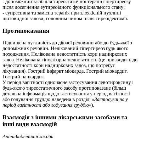
- допоміжний засіб для тиреостатичної терапії гіпертиреозу
після досягнення еутиреоїдного функціонального стану;
- супресивна та замісна терапія при злоякісній пухлині
щитовидної залози, головним чином після тиреоїдектомії.
Протипоказання
Підвищена чутливість до діючої речовини або до будь-якої з
допоміжних речовин. Нелікований гіпертиреоз будь-якого
походження. Нелікована недостатність кори надниркових
залоз. Нелікована гіпофізарна недостатність (це призводить до
недостатності кори надниркових залоз, що потребує
лікування). Гострий інфаркт міокарда. Гострий міокардит.
Гострий панкардит.
У період вагітності одночасне застосування левотироксину і
будь-якого тиреостатичного засобу протипоказане (більш
детальна інформація щодо застосування у період вагітності
або годування груддю наведена в розділі
«Застосування у
період вагітності або годування груддю»
).
Взаємодія з іншими лікарськими засобами та
інші види взаємодій
Антидіабетичні засоби