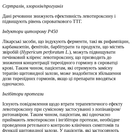
Сертралін, хлорохін/прогуаніл
Дані речовини знижують ефективність левотироксину і
підвищують рівень сироваткового ТТГ.
Індуктори цитохрому Р450
Лікарські засоби, що індукують ферменти, такі як рифампіцин,
карбамазепін, фенітоїн, барбітурати та продукти, що містять
звіробій (
Hypericum perforatum L.
), можуть підвищувати
печінковий кліренс левотироксину, що призводить до
зниження концентрації тиреоїдного гормону в сироватці
крові. Таким чином, пацієнтам, які отримують замісну
терапію щитовидної залози, може знадобитися збільшення
дози тиреоїдних гормонів, якщо ці препарати вводяться
одночасно.
Інгібітори протеази
Існують повідомлення щодо втрати терапевтичного ефекту
левотироксину при сумісному застосуванні з лопінавіром/
ритонавіром. Таким чином, пацієнтам, які одночасно
приймають левотироксин і інгібітори протеази, необхідне
проведення ретельного контролю клінічних симптомів та
функції щитовидної залози. У пацієнтів, які застосовують