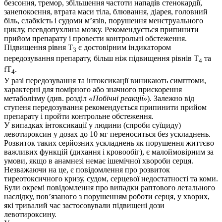
безсоння, тремор, збільшення частоти нападів стенокардії,
занепокоєння, втрата маси тіла, блювання, діарея, головний
біль, слабкість і судоми м’язів, порушення менструального
циклу, псевдопухлина мозку. Рекомендується припинити
прийом препарату і провести контрольні обстеження.
Підвищення рівня Т
є достовірним індикатором
3
передозування препарату, більш ніж підвищення рівнів Т
та
4
fТ
.
4
У разі передозування та інтоксикації виникають симптоми,
характерні для помірного або значного прискорення
метаболізму (див. розділ
«Побічні реакції»
). Залежно від
ступеня передозування рекомендується припинити прийом
препарату і пройти контрольне обстеження.
У випадках інтоксикації у людини (спроби суїциду)
левотироксин у дозах до 10 мг переноситься без ускладнень.
Розвиток таких серйозних ускладнень як порушення життєво
важливих функцій (дихання і кровообіг), є малоймовірним за
умови, якщо в анамнезі немає ішемічної хвороби серця.
Незважаючи на це, є повідомлення про розвиток
тиреотоксичного кризу, судом, серцевої недостатності та коми.
Були окремі повідомлення про випадки раптового летального
наслідку, пов’язаного з порушенням роботи серця, у хворих,
які тривалий час застосовували підвищені дози
левотироксину.