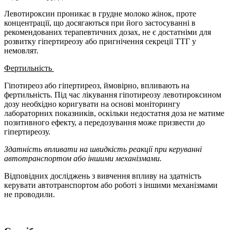
Левотироксин проникає в грудне молоко жінок, проте
концентрації, що досягаються при його застосуванні в
рекомендованих терапевтичних дозах, не є достатніми для
розвитку гіпертиреозу або пригнічення секреції ТТГ у
немовлят.
Фертильність
Гіпотиреоз або гіпертиреоз, ймовірно, впливають на
фертильність. Під час лікування гіпотиреозу левотироксином
дозу необхідно коригувати на основі моніторингу
лабораторних показників, оскільки недостатня доза не матиме
позитивного ефекту, а передозування може призвести до
гіпертиреозу.
Здатність впливати на швидкість реакції при керуванні
автотранспортом або іншими механізмами.
Відповідних досліджень з вивчення впливу на здатність
керувати автотранспортом або роботі з іншими механізмами
не проводили.