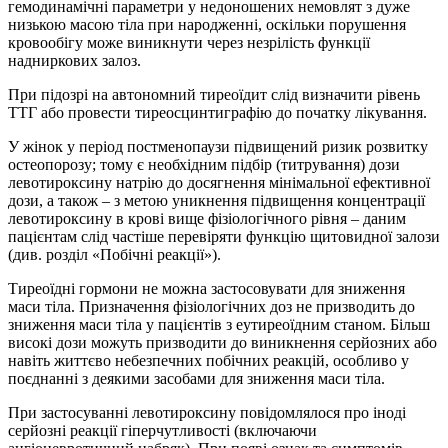
гемодинамічні параметри у недоношених немовлят з дуже
низькою масою тіла при народженні, оскільки порушення
кровообігу може виникнути через незрілість функції
надниркових залоз.
При підозрі на автономний тиреоїдит слід визначити рівень
ТТГ або провести тиреосцинтиграфію до початку лікування.
У жінок у період постменопаузи підвищений ризик розвитку
остеопорозу; тому є необхідним підбір (титрування) дози
левотироксину натрію до досягнення мінімальної ефективної
дози, а також – з метою уникнення підвищення концентрації
левотироксину в крові вище фізіологічного рівня – даним
пацієнтам слід частіше перевіряти функцію щитовидної залози
(див. розділ «Побічні реакції»).
Тиреоїдні гормони не можна застосовувати для зниження
маси тіла. Призначення фізіологічних доз не призводить до
зниження маси тіла у пацієнтів з еутиреоїдним станом. Більш
високі дози можуть призводити до виникнення серйозних або
навіть життєво небезпечних побічних реакцій, особливо у
поєднанні з деякими засобами для зниження маси тіла.
При застосуванні левотироксину повідомлялося про іноді
серйозні реакції гіперчутливості (включаючи