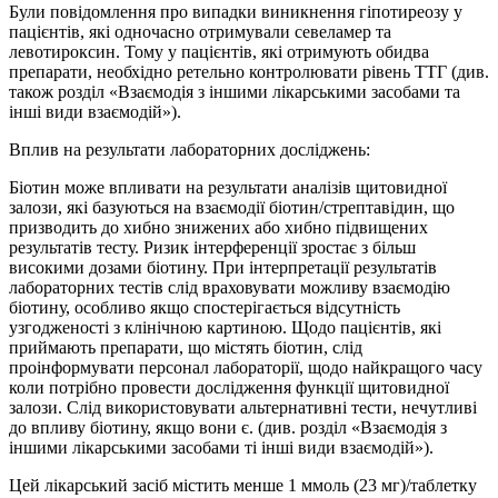
Були повідомлення про випадки виникнення гіпотиреозу у
пацієнтів, які одночасно отримували севеламер та
левотироксин. Тому у пацієнтів, які отримують обидва
препарати, необхідно ретельно контролювати рівень TTГ (див.
також розділ «Взаємодія з іншими лікарськими засобами та
інші види взаємодій»).
Вплив на результати лабораторних досліджень:
Біотин може впливати на результати аналізів щитовидної
залози, які базуються на взаємодії біотин/стрептавідин, що
призводить до хибно знижених або хибно підвищених
результатів тесту. Ризик інтерференції зростає з більш
високими дозами біотину. При інтерпретації результатів
лабораторних тестів слід враховувати можливу взаємодію
біотину, особливо якщо спостерігається відсутність
узгодженості з клінічною картиною. Щодо пацієнтів, які
приймають препарати, що містять біотин, слід
проінформувати персонал лабораторії, щодо найкращого часу
коли потрібно провести дослідження функції щитовидної
залози. Слід використовувати альтернативні тести, нечутливі
до впливу біотину, якщо вони є. (див. розділ «Взаємодія з
іншими лікарськими засобами ті інші види взаємодій»).
Цей лікарський засіб містить менше 1 ммоль (23 мг)/таблетку