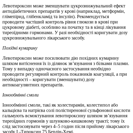
Левотироксин може зменшувати цукрознижувальний ефект
антидіабетичних препаратів у крові (наприклад, метформін,
глімепірид, глібенкламід та інсулін). Рекомендується
проводити частіший контроль рівня глюкози в крові при
цукровому діабеті, особливо на початку та в кінці лікування
тиреоїдними гормонами. У разі необхідності коригувати дозу
цукрознижувального лікарського засобу.
Похідні кумарину
Левотироксин може посилювати дію похідних кумарину
шляхом витіснення їх із ділянок зв’язування з білками плазми.
Тому у випадку одночасного застосування необхідно
проводити регулярний контроль показників коагуляції, а при
необхідності – коригувати (зменшувати) дозу
антикоагулянтних препаратів.
Іонообмінні смоли
Іонообмінні смоли, такі як холестирамін, колестипол або
кальцієва та натрієва солі полістиренової сульфонової кислоти
гальмують всмоктування левотироксину шляхом зв’язування
тиреоїдних гормонів у шлунково-кишковому тракті; тому їх
слід застосовувати через 4–5 годин після прийому лікарського
засобу L-Тироксин 75 Берлін-Хемі.