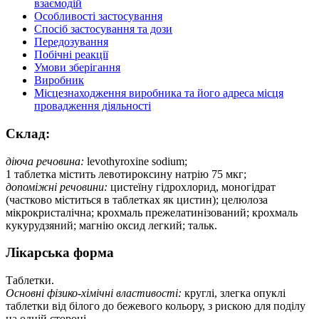
взаємодій
Особливості застосування
Спосіб застосування та дози
Передозування
Побічні реакції
Умови зберігання
Виробник
Місцезнаходження виробника та його адреса місця
провадження діяльності
Склад:
діюча речовина:
levothyroxine sodium;
1 таблетка містить левотироксину натрію 75 мкг;
допоміжні речовини:
цистеїну гідрохлорид, моногідрат
(частково міститься в таблетках як цистин); целюлоза
мікрокристалічна; крохмаль прежелатинізований; крохмаль
кукурудзяний; магнію оксид легкий; тальк.
Лікарська форма
Таблетки.
Основні фізико-хімічні властивості:
круглі, злегка опуклі
таблетки від білого до бежевого кольору, з рискою для поділу
на одній стороні.