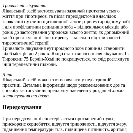
Тривалість лікування.
Лікарський засіб застосовувати зазвичай протягом усього
життя при гіпотиреозі та після тиреоїдектомії внаслідок
злоякісної пухлини щитовидної залози; при еутироїдному зобі
і для профілактики рецидивів зоба – від декількох місяців або
років до застосування упродовж всього життя; як допоміжний
засіб при лікуванні гіпертиреозу – залежно від тривалості
тиреостатичної терапії.
Тривалість лікування еутироїдного зоба повинна становити
від 6 місяців до 2 років. Якщо стан хворого після лікування L-
Тироксин 75 Берлін-Хемі не покращується, то слід розглянути
інші терапевтичні підходи.
Діти
Лікарський засіб можна застосовувати у педіатричній
практиці. Детальна інформація щодо рекомендованих доз та
способу застосування препарату наведена у розділі
«Спосіб
застосування та дози».
Передозування
При передозуванні спостерігається прискорений пульс,
прискорене серцебиття, відчуття тривожності, відчуття жару,
підвищення температури тіла, підвищена пітливість, аритмія,