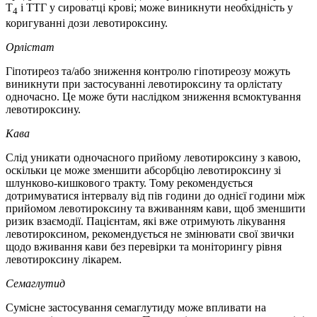
Т
і ТТГ у сироватці крові; може виникнути необхідність у
4
коригуванні дози левотироксину.
Орлістат
Гіпотиреоз та/або зниження контролю гіпотиреозу можуть
виникнути при застосуванні левотироксину та орлістату
одночасно. Це може бути наслідком зниження всмоктування
левотироксину.
Кава
Слід уникати одночасного прийому левотироксину з кавою,
оскільки це може зменшити абсорбцію левотироксину зі
шлунково-кишкового тракту. Тому рекомендується
дотримуватися інтервалу від пів години до однієї години між
прийомом левотироксину та вживанням кави, щоб зменшити
ризик взаємодії. Пацієнтам, які вже отримують лікування
левотироксином, рекомендується не змінювати свої звички
щодо вживання кави без перевірки та моніторингу рівня
левотироксину лікарем.
Семаглут
ид
Сумісне застосування семаглутиду може впливати на