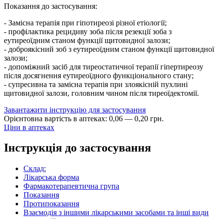
Показання до застосування:
- Замісна терапія при гіпотиреозі різної етіології;
- профілактика рецидиву зоба після резекції зоба з
еутиреоїдним станом функції щитовидної залози;
- доброякісний зоб з еутиреоїдним станом функції щитовидної
залози;
- допоміжний засіб для тиреостатичної терапії гіпертиреозу
після досягнення еутиреоїдного функціонального стану;
- супресивна та замісна терапія при злоякісній пухлині
щитовидної залози, головним чином після тиреоїдектомії.
Завантажити інструкцію для застосування
Орієнтовна вартість в аптеках:
0
,
06
—
0
,
20
грн.
Ціни в аптеках
Інструкція до застосування
Склад:
Лікарська форма
Фармакотерапевтична група
Показання
Протипоказання
Взаємодія з іншими лікарськими засобами та інші види