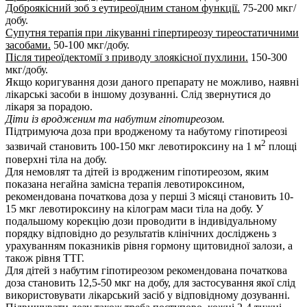
Доброякісний зоб з еутиреоїдним станом функції.
75-200 мкг/
добу.
Супутня терапія при лікуванні гіпертиреозу тиреостатичними
засобами.
50-100 мкг/добу.
Після тиреоїдектомії з приводу злоякісної пухлини.
150-300
мкг/добу.
Якщо коригування дози даного препарату не можливо, наявні
лікарські засоби в іншому дозуванні. Слід звернутися до
лікаря за порадою.
Діти із вродженим та набутим гіпотиреозом.
Підтримуюча доза при вродженому та набутому гіпотиреозі
2
зазвичай становить 100-150 мкг левотироксину на 1 м
площі
поверхні тіла на добу.
Для немовлят та дітей із вродженим гіпотиреозом, яким
показана негайна замісна терапія левотироксином,
рекомендована початкова доза у перші 3 місяці становить 10-
15 мкг левотироксину на кілограм маси тіла на добу. У
подальшому корекцію дози проводити в індивідуальному
порядку відповідно до результатів клінічних досліджень з
урахуванням показників рівня гормону щитовидної залози, а
також рівня ТТГ.
Для дітей з набутим гіпотиреозом рекомендована початкова
доза становить 12,5-50 мкг на добу, для застосування якої слід
використовувати лікарський засіб у відповідному дозуванні.