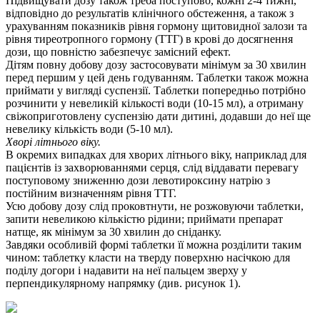
Підвищувати дозу також треба поступово, кожні 2-4 тижні,
відповідно до результатів клінічного обстеження, а також з
урахуванням показників рівня гормону щитовидної залози та
рівня тиреотропного гормону (ТТГ) в крові до досягнення
дози, що повністю забезпечує замісний ефект.
Дітям повну добову дозу застосовувати мінімум за 30 хвилин
перед першим у цей день годуванням. Таблетки також можна
приймати у вигляді суспензії. Таблетки попередньо потрібно
розчинити у невеликій кількості води (10-15 мл), а отриману
свіжоприготовлену суспензію дати дитині, додавши до неї ще
невелику кількість води (5-10 мл).
Хворі літнього віку.
В окремих випадках для хворих літнього віку, наприклад для
пацієнтів із захворюваннями серця, слід віддавати перевагу
поступовому зниженню дози левотироксину натрію з
постійним визначенням рівня ТТГ.
Усю добову дозу слід проковтнути, не розжовуючи таблетки,
запити невеликою кількістю рідини; приймати препарат
натще, як мінімум за 30 хвилин до сніданку.
Завдяки особливій формі таблетки її можна розділити таким
чином: таблетку класти на тверду поверхню насічкою для
поділу догори і надавити на неї пальцем зверху у
перпендикулярному напрямку (див. рисунок 1).