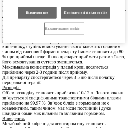
Клінічна ефективність та безпека.
Заміщення тиреоїдних гормонів призводить до нормалізації
процесів метаболізму. Наприклад, прийом левотироксину веде
Відхилити все
Прийняти всі файли сookie
до значного зниження підвищеного рівня холестерину,
зумовленого гіпотиреозом.
Фармакокінетика.
Налаштування cookie
Всмоктування.
Всмоктування прийнятого перорально лeвотироксину
відбувається переважно у верхньому відділі тонкого
кишечнику, ступінь всмоктування якого залежить головним
чином від галенової форми препарату і може становити до 80
% при прийомі натще. Якщо препарат приймати разом з їжею,
його всмоктування суттєво зменшується.
Максимальна концентрація у плазмі крові досягається
приблизно через 2-3 години після прийому.
Дія препарату спостерігається через 3-5 діб після початку
пероральної терапії.
Розподіл.
Об’єм розподілу становить приблизно 10-12 л. Левотироксин
зв’язується зі специфічними транспортними білками плазми
приблизно на 99,97 %. Зв’язок білків з гормонами не є
ковалентним, таким чином, має місце постійний і дуже
швидкий обмін між вільним та зв’язаним гормоном.
Виведення.
Метаболічний кліренс для левотироксину становить