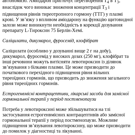
автономією. Аміодарон пригнічує перетворення Т
в Т
,
4
3
внаслідок чого виникає зниження концентрації Т
і
3
підвищення рівнів тиреотропного гормону (ТТГ) у плазмі
крові. У зв’язку з впливом аміодарону на функцію щитовидної
залози може виникнути необхідність в корекції дозування
препарату L-Тироксин 75 Берлін-Хемі.
Саліцилати, дикумарол, фуросемід, клофібрат
Саліцилати (особливо у дозуванні вище 2 г на добу),
дикумарол, фуросемід у високих дозах (250 мг), клофібрат та
інші речовини можуть витісняти левотироксин із ділянок
зв’язування з білками плазми. Це може призводити до
початкового перехідного підвищення рівня вільних
тиреоїдних гормонів, що призводить до зниження загального
рівня тиреоїдних гормонів.
Естрогенвмісні контрацептиви, лікарські засоби для замісної
гормональної терапії у період постменопаузи
Потреба у левотироксині може збільшуватися на тлі
застосування естрогенвмісних контрацептивів або замісної
гормональної терапії у період постменопаузи. Можливе
підвищення зв’язування левотироксину, що може призводити
до помилок у діагностиці та лікуванні.