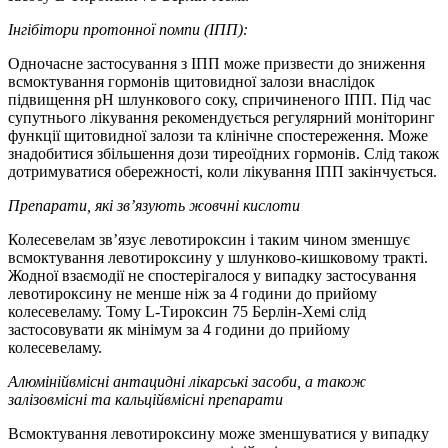
Інгібітори протонної помпи (ІПП):
Одночасне застосування з ІПП може призвести до зниження
всмоктування гормонів щитовидної залози внаслідок
підвищення рН шлункового соку, спричиненого ІПП. Під час
супутнього лікування рекомендується регулярний моніторинг
функції щитовидної залози та клінічне спостереження. Може
знадобитися збільшення дози тиреоїдних гормонів. Слід також
дотримуватися обережності, коли лікування ІПП закінчується.
Препарати, які зв’язують жовчні кислоти
Колесевелам зв’язує левотироксин і таким чином зменшує
всмоктування левотироксину у шлунково-кишковому тракті.
Жодної взаємодії не спостерігалося у випадку застосування
левотироксину не менше ніж за 4 години до прийому
колесевеламу. Тому L-Тироксин 75 Берлін-Хемі слід
застосовувати як мінімум за 4 години до прийому
колесевеламу.
Алюмінійвмісні антацидні лікарські засоби, а також
залізовмісні та кальційвмісні препарати
Всмоктування левотироксину може зменшуватися у випадку