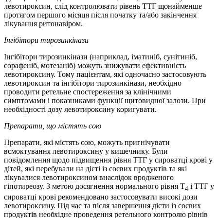
левотироксин, слід контролювати рівень ТТГ щонайменше
протягом першого місяця після початку та/або закінчення
лікування ритонавіром.
Інгібітори тирозинкінази
Інгібітори тирозинкінази (наприклад, іматиніб, сунітиніб,
сорафеніб, мотезаніб) можуть знижувати ефективність
левотироксину. Тому пацієнтам, які одночасно застосовують
левотироксин та інгібітори тирозинкінази, необхідно
проводити ретельне спостереження за клінічними
симптомами і показниками функції щитовидної залози. При
необхідності дозу левотироксину коригувати.
Препарати, що містять сою
Препарати, які містять сою, можуть пригнічувати
всмоктування левотироксину у кишечнику. Були
повідомлення щодо підвищення рівня ТТГ у сироватці крові у
дітей, які перебували на дієті із соєвих продуктів та які
лікувалися левотироксином внаслідок вродженого
гіпотиреозу. З метою досягнення нормального рівня Т
і ТТГ у
4
сироватці крові рекомендовано застосовувати високі дози
левотироксину. Під час та після завершення дієти із соєвих
продуктів необхідне проведення ретельного контролю рівнів