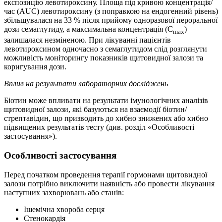
експозицію левотироксину. Площа під кривою концентрація/
час (AUC) левотироксину (з поправкою на ендогенний рівень)
збільшувалася на 33 % після прийому одноразової пероральної
дози семаглутиду, а максимальна концентрація (C
)
max
залишалася незміненою. При лікуванні пацієнтів
левотироксином одночасно з семаглутидом слід розглянути
можливість моніторингу показників щитовидної залози та
коригування дози.
Вплив на результати лабораторних досліджень
Біотин може впливати на результати імунологічних аналізів
щитовидної залози, які базуються на взаємодії біотин/
стрептавідин, що призводить до хибно знижених або хибно
підвищених результатів тесту (див. розділ «Особливості
застосування»).
Особливості застосування
Перед початком проведення терапії гормонами щитовидної
залози потрібно виключити наявність або провести лікування
наступних захворювань або станів:
Ішемічна хвороба серця
Стенокардія