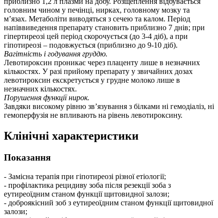
приблизно 1,2 л плазми на добу. Розщеплення відбувається
головним чином у печінці, нирках, головному мозку та
м’язах. Метаболіти виводяться з сечею та калом. Період
напіввиведення препарату становить приблизно 7 днів; при
гіпертиреозі цей період скорочується (до 3-4 діб), а при
гіпотиреозі – подовжується (приблизно до 9-10 діб).
Вагітність і годування груддю.
Левотироксин проникає через плаценту лише в незначних
кількостях. У разі прийому препарату у звичайних дозах
левотироксин екскретується у грудне молоко лише в
незначних кількостях.
Порушення функції нирок.
Завдяки високому рівню зв’язування з білками ні гемодіаліз, ні
гемоперфузія не впливають на рівень левотироксину.
Клінічні характеристики
Показання
- Замісна терапія при гіпотиреозі різної етіології;
- профілактика рецидиву зоба після резекції зоба з
еутиреоїдним станом функції щитовидної залози;
- доброякісний зоб з еутиреоїдним станом функції щитовидної
залози;