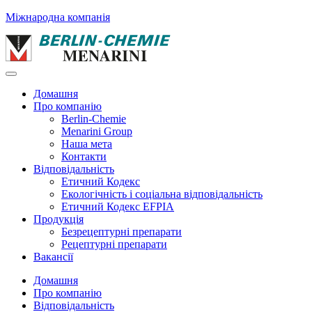
Міжнародна компанія
Домашня
Про компанію
Berlin-Chemie
Menarini Group
Наша мета
Контакти
Відповідальність
Етичний Кодекс
Екологічність і соціальна відповідальність
Етичний Кодекс EFPIA
Продукція
Безрецептурні препарати
Рецептурні препарати
Вакансії
Домашня
Про компанію
Відповідальність