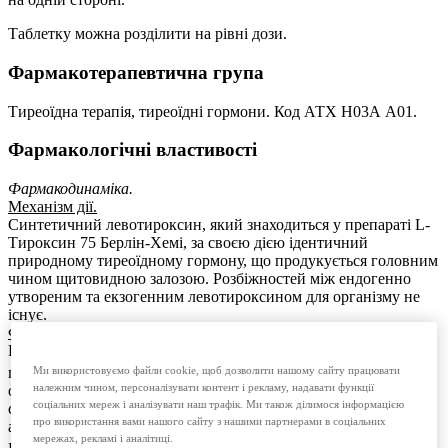
Таблетку можна розділити на рівні дози.
Фармакотерапевтична група
Тиреоїдна терапія, тиреоїдні гормони. Код АТХ Н03А А01.
Фармакологічні властивості
Фармакодинаміка.
Механізм дії.
Синтетичний левотироксин, який знаходиться у препараті L-
Тироксин 75 Берлін-Хемі, за своєю дією ідентичний
природному тиреоїдному гормону, що продукується головним
чином щитовидною залозою. Розбіжностей між ендогенно
утвореним та екзогенним левотироксином для організму не
існує.
Фармакодинамічні ефекти.
Після часткового перетворювання в ліотиронін (Т
),
3
переважно у печінці та нирках, та переходу у клітини
Ми використовуємо файли cookie, щоб дозволити нашому сайту працювати
належним чином, персоналізувати контент і рекламу, надавати функції
організму характерні ефекти тиреоїдних гормонів
соціальних мереж і аналізувати наш трафік. Ми також ділимося інформацією
спостерігаються на розвитку, рості та обміні речовин через
про використання вами нашого сайту з нашими партнерами в соціальних
активацію Т
-рецепторів.
3
мережах, рекламі і аналітиці.