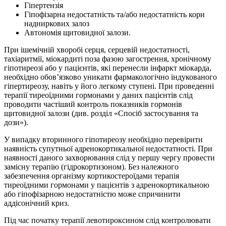
Гіпертензія
Гіпофізарна недостатність та/або недостатність кори
надниркових залоз
Автономія щитовидної залози.
При ішемічній хворобі серця, серцевій недостатності,
тахіаритмії, міокардиті поза фазою загострення, хронічному
гіпотиреозі або у пацієнтів, які перенесли інфаркт міокарда,
необхідно обов’язково уникати фармакологічно індукованого
гіпертиреозу, навіть у його легкому ступені. При проведенні
терапії тиреоїдними гормонами у даних пацієнтів слід
проводити частіший контроль показників гормонів
щитовидної залози (див. розділ «Спосіб застосування та
дози»).
У випадку вторинного гіпотиреозу необхідно перевірити
наявність супутньої адренокортикальної недостатності. При
наявності даного захворювання слід у першу чергу провести
замісну терапію (гідрокортизоном). Без належного
забезпечення організму кортикостероїдами терапія
тиреоїдними гормонами у пацієнтів з адренокортикальною
або гіпофізарною недостатністю може спричинити
аддісонічний криз.
Під час початку терапії левотироксином слід контролювати