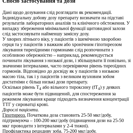
Спосіб застосування та дози
Дані щодо дозування слід розглядати як рекомендації.
Індивідуальну добову дозу препарату визначати на підставі
результатів лабораторних аналізів та клінічного обстеження. У
випадку збереження мінімальної функції щитовидної залози
слід застосовувати найменшу замісну дозу.
У хворих літнього віку, у пацієнтів з ішемічною хворобою
серця та у пацієнтів з важким або хронічним гіпотиреозом
лікування тиреоїдними гормонами слід розпочинати з
особливою обережністю – наприклад, рекомендується
починати лікування з низької дози, і збільшувати її повільно, зі
значними інтервалами, часто перевіряючи рівень тиреоїдних
гормонів. Відповідно до досвіду як у пацієнтів з низькою
масою тіла, так і у пацієнтів з великим вузловим зобом
достатніми є більш низькі дози препарату.
Оскільки рівень Т
або вільного тироксину (fТ
) у деяких
4
4
пацієнтів може бути підвищений, для спостереження за
режимом лікування краще підходить визначення концентрації
ТТГ у сироватці крові.
Дорослі пацієнти.
Гіпотиреоз.
Початкова доза становить 25-50 мкг/добу,
підтримуюча – 100-200 мкг/добу (підвищення дози на 25-50
мкг проводити з інтервалами у 2-4 тижні).
Профілактика рецидиву зоба.
75-200 мкг/добу.