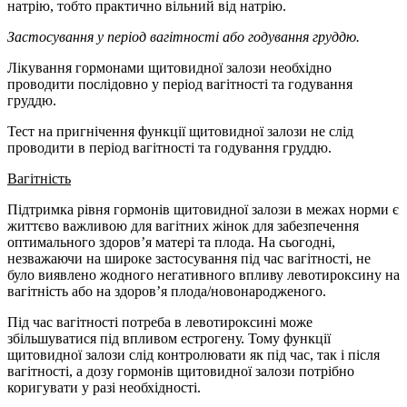
натрію, тобто практично вільний від натрію.
Застосування у період вагітності або годування груддю.
Лікування гормонами щитовидної залози необхідно
проводити послідовно у період вагітності та годування
груддю.
Тест на пригнічення функції щитовидної залози не слід
проводити в період вагітності та годування груддю.
Вагітність
Підтримка рівня гормонів щитовидної залози в межах норми є
життєво важливою для вагітних жінок для забезпечення
оптимального здоров’я матері та плода. На сьогодні,
незважаючи на широке застосування під час вагітності, не
було виявлено жодного негативного впливу левотироксину на
вагітність або на здоров’я плода/новонародженого.
Під час вагітності потреба в левотироксині може
збільшуватися під впливом естрогену. Тому функції
щитовидної залози слід контролювати як під час, так і після
вагітності, а дозу гормонів щитовидної залози потрібно
коригувати у разі необхідності.