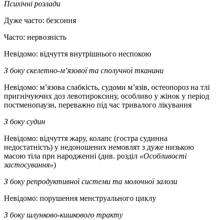
Психічні розлади
Дуже часто:
безсоння
Часто: нервозність
Невідомо: відчуття внутрішнього неспокою
З боку скелетно-м
’
язової та сполучної тканини
Невідомо: м’язова слабкість, судоми м’язів, остеопороз на тлі
пригнічуючих доз левотироксину, особливо у жінок у період
постменопаузи, переважно під час тривалого лікування
З боку судин
Невідомо: відчуття жару, колапс (гостра судинна
недостатність) у недоношених немовлят з дуже низькою
масою тіла при народженні (див. розділ
«
Особливості
застосування
»
)
З боку репродуктивної системи та молочної залози
Невідомо: порушення менструального циклу
З боку шлунково-кишкового тракту