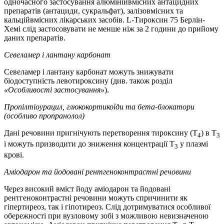
одночасного застосування алюмінійвмісних антацидних
препаратів (антациди, сукральфат), залізовмісних та
кальційвмісних лікарських засобів. L-Тироксин 75 Берлін-
Хемі слід застосовувати не менше ніж за 2 години до прийому
даних препаратів.
Севеламер і лантану карбонат
Севеламер і лантану карбонат можуть знижувати
біодоступність левотироксину (див. також розділ
«Особливості застосування»
).
Пропілтіоурацил, глюкокортикоїди та бета-блокатори
(особливо пропранолол)
Дані речовини пригнічують перетворення тироксину (Т
) в Т
4
3
і можуть призводити до зниження концентрації Т
у плазмі
3
крові.
Аміодарон та йодовані рентгеноконтрастні речовини
Через високий вміст йоду аміодарон та йодовані
рентгеноконтрастні речовини можуть спричинити як
гіпертиреоз, так і гіпотиреоз. Слід дотримуватися особливої
обережності при вузловому зобі з можливою невизначеною