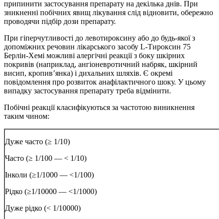
припинити застосування препарату на декілька днів. При
зникненні побічних явищ лікування слід відновити, обережно
проводячи підбір дози препарату.
При гіперчутливості до левотироксину або до будь-якої з
допоміжних речовин лікарського засобу L-Тироксин 75
Берлін-Хемі можливі алергічні реакції з боку шкірних
покривів (наприклад, ангіоневротичний набряк, шкірний
висип, кропив’янка) і дихальних шляхів. Є окремі
повідомлення про розвиток анафілактичного шоку. У цьому
випадку застосування препарату треба відмінити.
Побічні реакції класифікуються за частотою виникнення
таким чином:
Дуже часто (≥ 1/10)
Часто (≥ 1/100 — < 1/10)
Інколи (≥1/1000 — <1/100)
Рідко (≥1/10000 — <1/1000)
Дуже рідко (< 1/10000)