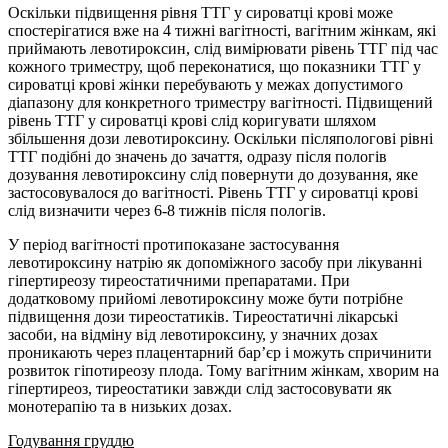
Оскільки підвищення рівня ТТГ у сироватці крові може
спостерігатися вже на 4 тижні вагітності, вагітним жінкам, які
приймають левотироксин, слід вимірювати рівень ТТГ під час
кожного триместру, щоб переконатися, що показники ТТГ у
сироватці крові жінки перебувають у межах допустимого
діапазону для конкретного триместру вагітності. Підвищений
рівень ТТГ у сироватці крові слід коригувати шляхом
збільшення дози левотироксину. Оскільки післяпологові рівні
ТТГ подібні до значень до зачаття, одразу після пологів
дозування левотироксину слід повернути до дозування, яке
застосовувалося до вагітності. Рівень ТТГ у сироватці крові
слід визначити через 6-8 тижнів після пологів.
У період вагітності протипоказане застосування
левотироксину натрію як допоміжного засобу при лікуванні
гіпертиреозу тиреостатичними препаратами. При
додатковому прийомі левотироксину може бути потрібне
підвищення дози тиреостатиків. Тиреостатичні лікарські
засоби, на відміну від левотироксину, у значних дозах
проникають через плацентарний бар’єр і можуть спричинити
розвиток гіпотиреозу плода. Тому вагітним жінкам, хворим на
гіпертиреоз, тиреостатики завжди слід застосовувати як
монотерапію та в низьких дозах.
Годування груддю