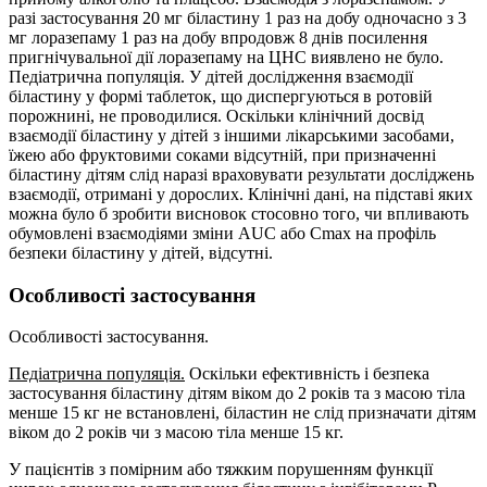
разі застосування 20 мг біластину 1 раз на добу одночасно з 3
мг лоразепаму 1 раз на добу впродовж 8 днів посилення
пригнічувальної дії лоразепаму на ЦНС виявлено не було.
Педіатрична популяція. У дітей дослідження взаємодії
біластину у формі таблеток, що диспергуються в ротовій
порожнині, не проводилися. Оскільки клінічний досвід
взаємодії біластину у дітей з іншими лікарськими засобами,
їжею або фруктовими соками відсутній, при призначенні
біластину дітям слід наразі враховувати результати досліджень
взаємодії, отримані у дорослих. Клінічні дані, на підставі яких
можна було б зробити висновок стосовно того, чи впливають
обумовлені взаємодіями зміни AUC або Cmax на профіль
безпеки біластину у дітей, відсутні.
Особливості застосування
Особливості застосування.
Педіатрична популяція.
Оскільки ефективність і безпека
застосування біластину дітям віком до 2 років та з масою тіла
менше 15 кг не встановлені, біластин не слід призначати дітям
віком до 2 років чи з масою тіла менше 15 кг.
У пацієнтів з помірним або тяжким порушенням функції