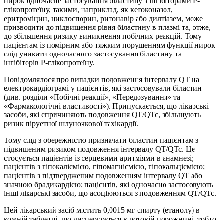
нирок одночасне застосування біластину з інгібіторами P-
глікопротеїну, такими, наприклад, як кетоконазол,
еритроміцин, циклоспорин, ритонавір або дилтіазем, може
призводити до підвищення рівня біластину в плазмі та, отже,
до збільшення ризику виникнення побічних реакцій. Тому
пацієнтам із помірним або тяжким порушенням функції нирок
слід уникати одночасного застосування біластину та
інгібіторів P-глікопротеїну.
Повідомлялося про випадки подовження інтервалу QT на
електрокардіограмі у пацієнтів, які застосовували біластин
(див. розділи «Побічні реакції», «Передозування» та
«Фармакологічні властивості»). Припускається, що лікарські
засоби, які спричиняють подовження QT/QTc, збільшують
ризик піруетної шлуночкової тахікардії.
Тому слід з обережністю призначати біластин пацієнтам з
підвищеним ризиком подовження інтервалу QT/QTc. Це
стосується пацієнтів із серцевими аритміями в анамнезі;
пацієнтів з гіпокаліємією, гіпомагніємією, гіпокальціємією;
пацієнтів з підтвердженим подовженням інтервалу QT або
значною брадикардією; пацієнтів, які одночасно застосовують
інші лікарські засоби, що асоціюються з подовженням QT/QTc.
Цей лікарський засіб містить 0,0015 мг спирту (етанолу) в
кожній таблетці, що диспергується в ротовій порожнині, тобто