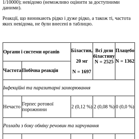
1/10000); невідомо (неможливо оцінити за доступними
даними).
Реакції, що виникають рідко і дуже рідко, а також ті, частота
яких невідома, не були внесені в таблицю.
Біластин
,
Всі дози
Плацебо
Органи і системи органів
біластину
20
мг
N
=
1362
N
=
2525
Частота
Побічна реакція
N
=
1697
Інфекці
йні та паразитарні захворювання
Герпес ротової
Нечасто
2 (0,12 %)
2 (0,08 %)
0 (0,0 %)
порожнини
Розлади з боку обміну речовин та харчування