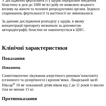
У дослідженні фертильності у щурів пероральне введення
біластину в дозі до 1000 мг/кг/добу не виявляло жодного
впливу на жіночі та чоловічі репродуктивні органи. Індекси
спарювання, фертильності та вагітності не змінювалися.
За даними дослідження розподілу у щурів, в якому
концентрації препарату визначали за допомогою
авторадіографії, біластин не накопичується в ЦНС.
Клінічні характеристики
Показання
Показання.
Симптоматичне лікування алергічного ринокон’юнктивіту
(сезонного та цілорічного) і кропив’янки. Лікарський засіб
®
Ніксар
10 мг показаний дітям віком від 2 до 11 років із масою
тіла не менше 15 кг.
Протипоказання