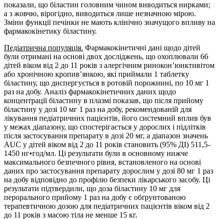
показали, що біластин головним чином виводиться нирками;
а з жовчю, вірогідно, виводиться лише незначною мірою.
Зміни функції печінки не мають клінічно значущого впливу на
фармакокінетику біластину.
Педіатрична популяція.
Фармакокінетичні дані щодо дітей
були отримані на основі двох досліджень, що охоплювали 66
дітей віком від 2 до 11 років з алергічним ринокон’юнктивітом
або хронічною кропив’янкою, які приймали 1 таблетку
біластину, що диспергується в ротовій порожнині, по 10 мг 1
раз на добу. Аналіз фармакокінетичних даних щодо
концентрації біластину в плазмі показав, що після прийому
біластину у дозі 10 мг 1 раз на добу, рекомендованій для
лікування педіатричних пацієнтів, його системний вплив був
у межах діапазону, що спостерігається у дорослих і підлітків
після застосування препарату в дозі 20 мг, а діапазон значень
AUC у дітей віком від 2 до 11 років становить (95% ДІ) 511,5-
1450 нг•год/мл. Ці результати були в основному нижче
максимального безпечного рівня, встановленого на основі
даних про застосування препарату дорослим у дозі 80 мг 1 раз
на добу відповідно до профілю безпеки лікарського засобу. Ці
результати підтвердили, що доза біластину 10 мг для
перорального прийому 1 раз на добу є обґрунтованою
терапевтичною дозою для педіатричних пацієнтів віком від 2
до 11 років з масою тіла не менше 15 кг.