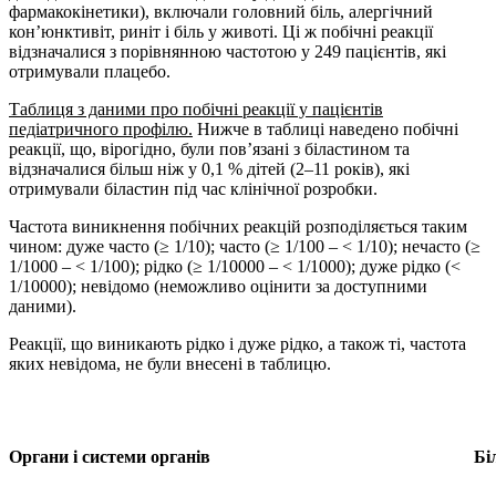
фармакокінетики), включали головний біль, алергічний
кон’юнктивіт, риніт і біль у животі. Ці ж побічні реакції
відзначалися з порівнянною частотою у 249 пацієнтів, які
отримували плацебо.
Таблиця з даними про побічні реакції у пацієнтів
педіатричного профілю.
Нижче в таблиці наведено побічні
реакції, що, вірогідно, були пов’язані з біластином та
відзначалися більш ніж у 0,1 % дітей (2–11 років), які
отримували біластин під час клінічної розробки.
Частота виникнення побічних реакцій розподіляється таким
чином: дуже часто (≥ 1/10); часто (≥ 1/100 – < 1/10); нечасто (≥
1/1000 – < 1/100); рідко (≥ 1/10000 – < 1/1000); дуже рідко (<
1/10000); невідомо (неможливо оцінити за доступними
даними).
Реакції, що виникають рідко і дуже рідко, а також ті, частота
яких невідома, не були внесені в таблицю.
Орган
и
і
систем
и
орган
і
в
Бі