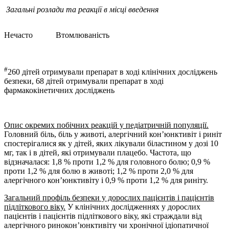
Загальні
розлади та реакції в місці введення
Нечасто
Втомлюваність
#
260 дітей отримували препарат в ході клінічних досліджень
безпеки, 68 дітей отримували препарат в ході
фармакокінетичних досліджень
Опис окремих побічних реакцій у педіатричній популяції.
Головний біль, біль у животі, алергічний кон’юнктивіт і риніт
спостерігалися як у дітей, яких лікували біластином у дозі 10
мг, так і в дітей, які отримували плацебо. Частота, що
відзначалася: 1,8 % проти 1,2 % для головного болю; 0,9 %
проти 1,2 % для болю в животі; 1,2 % проти 2,0 % для
алергічного кон’юнктивіту і 0,9 % проти 1,2 % для риніту.
Загальний профіль безпеки у дорослих пацієнтів і пацієнтів
підліткового віку.
У клінічних дослідженнях у дорослих
пацієнтів і пацієнтів підліткового віку, які страждали від
алергічного ринокон’юнктивіту чи хронічної ідіопатичної