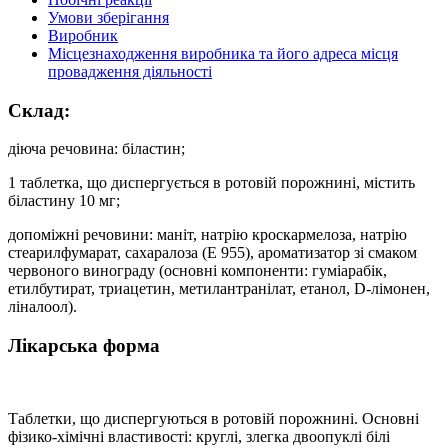
Умови зберігання
Виробник
Місцезнаходження виробника та його адреса місця
провадження діяльності
Склад:
діюча речовина: біластин;
1 таблетка, що диспергується в ротовій порожнині, містить
біластину 10 мг;
допоміжні речовини: маніт, натрію кроскармелоза, натрію
стеарилфумарат, сахаралоза (Е 955), ароматизатор зі смаком
червоного винограду (основні компоненти: гуміарабік,
етилбутират, триацетин, метилантранілат, етанол, D-лімонен,
ліналоол).
Лікарська форма
Таблетки, що диспергуються в ротовій порожнині. Основні
фізико-хімічні властивості: круглі, злегка двоопуклі білі