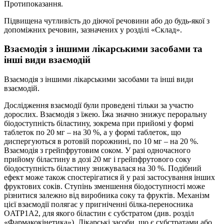
Протипоказання.
Підвищена чутливість до діючої речовини або до будь-якої з
допоміжних речовин, зазначених у розділі «Склад».
Взаємодія з іншими лікарськими засобами та
інші види взаємодій
Взаємодія з іншими лікарськими засобами та інші види
взаємодій.
Дослідження взаємодії були проведені тільки за участю
дорослих. Взаємодія з їжею. Їжа значно знижує пероральну
біодоступність біластину, зокрема при прийомі у формі
таблеток по 20 мг – на 30 %, а у формі таблеток, що
диспергуються в ротовій порожнині, по 10 мг – на 20 %.
Взаємодія з грейпфрутовим соком. У разі одночасного
прийому біластину в дозі 20 мг і грейпфрутового соку
біодоступність біластину знижувалася на 30 %. Подібний
ефект може також спостерігатися й у разі застосування інших
фруктових соків. Ступінь зменшення біодоступності може
різнитися залежно від виробника соку та фруктів. Механізм
цієї взаємодії полягає у пригніченні білка-переносника
OATP1A2, для якого біластин є субстратом (див. розділ
«Фармакокінетика»). Лікарські засоби, що є субстратами або