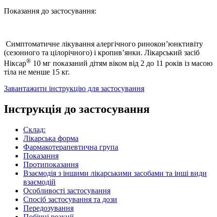
Показання до застосування:
Симптоматичне лікування алергічного ринокон’юнктивіту
(сезонного та цілорічного) і кропив’янки. Лікарський засіб
®
Ніксар
10 мг показаний дітям віком від 2 до 11 років із масою
тіла не менше 15 кг.
Завантажити інструкцію для застосування
Інструкція до застосування
Склад:
Лікарська форма
Фармакотерапевтична група
Показання
Протипоказання
Взаємодія з іншими лікарськими засобами та інші види
взаємодій
Особливості застосування
Спосіб застосування та дози
Передозування
Побічні реакції