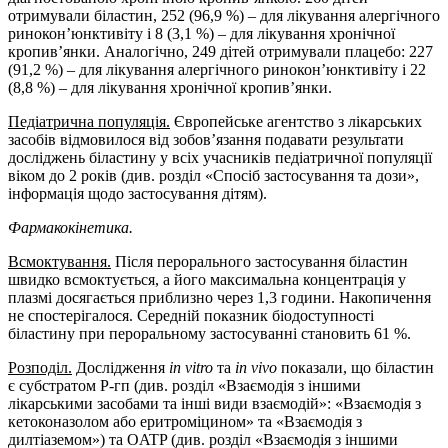
отримували біластин, 252 (96,9 %) – для лікування алергічного
ринокон’юнктивіту і 8 (3,1 %) – для лікування хронічної
кропив’янки. Аналогічно, 249 дітей отримували плацебо: 227
(91,2 %) – для лікування алергічного ринокон’юнктивіту і 22
(8,8 %) – для лікування хронічної кропив’янки.
Педіатрична популяція.
Європейське агентство з лікарських
засобів відмовилося від зобов’язання подавати результати
досліджень біластину у всіх учасників педіатричної популяції
віком до 2 років (див. розділ «Спосіб застосування та дози»,
інформація щодо застосування дітям).
Фармакокінетика.
Всмоктування.
Після перорального застосування біластин
швидко всмоктується, а його максимальна концентрація у
плазмі досягається приблизно через 1,3 години. Накопичення
не спостерігалося. Середній показник біодоступності
біластину при пероральному застосуванні становить 61 %.
Розподіл.
Дослідження
in vitro
та
in vivo
показали, що біластин
є субстратом P-гп (див. розділ «Взаємодія з іншими
лікарськими засобами та інші види взаємодій»: «Взаємодія з
кетоконазолом або еритроміцином» та «Взаємодія з
дилтіаземом») та OATP (див. розділ «Взаємодія з іншими