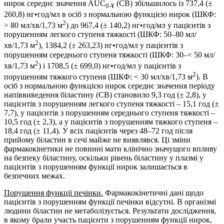
нирок середнє значення AUC
(СВ) збільшилось із 737,4 (±
0-
¥
260,8) нг•год/мл в осіб з нормальною функцією нирок (ШКФ:
2
> 80 мл/хв/1,73 м
) до 967,4 (± 140,2) нг•год/мл у пацієнтів з
порушенням легкого ступеня тяжкості (ШКФ: 50–80 мл/
2
хв/1,73 м
), 1384,2 (± 263,23) нг•год/мл у пацієнтів з
порушенням середнього ступеня тяжкості (ШКФ: 30–< 50 мл/
2
хв/1,73 м
) і 1708,5 (± 699,0) нг•год/мл у пацієнтів з
2
порушенням тяжкого ступеня (ШКФ: < 30 мл/хв/1,73 м
). В
осіб з нормальною функцією нирок середнє значення періоду
напіввиведення біластину (СВ) становило 9,3 год (± 2,8), у
пацієнтів з порушенням легкого ступеня тяжкості – 15,1 год (±
7,7), у пацієнтів з порушенням середнього ступеня тяжкості –
10,5 год (± 2,3), а у пацієнтів з порушенням тяжкого ступеня –
18,4 год (± 11,4). У всіх пацієнтів через 48–72 год після
прийому біластин в сечі майже не виявлявся. Ці зміни
фармакокінетики не повинні мати клінічно значущого впливу
на безпеку біластину, оскільки рівень біластину у плазмі у
пацієнтів з порушенням функції нирок залишається в
безпечних межах.
Порушення функції печінки.
Фармакокінетичні дані щодо
пацієнтів з порушенням функції печінки відсутні. В організмі
людини біластин не метаболізується. Результати дослідження,
в якому брали участь пацієнти з порушенням функції нирок,