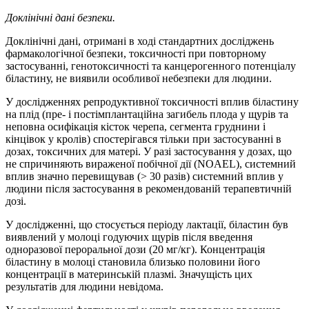
Доклінічні дані безпеки.
Доклінічні дані, отримані в ході стандартних досліджень
фармакологічної безпеки, токсичності при повторному
застосуванні, генотоксичності та канцерогенного потенціалу
біластину, не виявили особливої небезпеки для людини.
У дослідженнях репродуктивної токсичності вплив біластину
на плід (пре- і постімплантаційна загибель плода у щурів та
неповна осифікація кісток черепа, сегмента груднини і
кінцівок у кролів) спостерігався тільки при застосуванні в
дозах, токсичних для матері. У разі застосування у дозах, що
не спричиняють вираженої побічної дії (NOAEL), системний
вплив значно перевищував (> 30 разів) системний вплив у
людини після застосування в рекомендованій терапевтичній
дозі.
У дослідженні, що стосується періоду лактації, біластин був
виявлений у молоці годуючих щурів після введення
одноразової пероральної дози (20 мг/кг). Концентрація
біластину в молоці становила близько половини його
концентрації в материнській плазмі. Значущість цих
результатів для людини невідома.