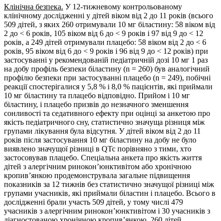
Клінічна безпека.
У 12-тижневому контрольованому
клінічному дослідженні у дітей віком від 2 до 11 років (всього
509 дітей, з яких 260 отримували 10 мг біластину: 58 віком від
2 до < 6 років, 105 віком від 6 до < 9 років і 97 від 9 до < 12
років, а 249 дітей отримували плацебо: 58 віком від 2 до < 6
років, 95 віком від 6 до < 9 років і 96 від 9 до < 12 років) при
застосуванні у рекомендованій педіатричній дозі 10 мг 1 раз
на добу профіль безпеки біластину (n = 260) був аналогічний
профілю безпеки при застосуванні плацебо (n = 249), побічні
реакції спостерігалися у 5,8 % і 8,0 % пацієнтів, які приймали
10 мг біластину та плацебо відповідно. Прийом і 10 мг
біластину, і плацебо призвів до незначного зменшення
сонливості та седативного ефекту при оцінці за анкетою про
якість педіатричного сну, статистично значуща різниця між
групами лікування була відсутня. У дітей віком від 2 до 11
років після застосування 10 мг біластину на добу не було
виявлено значущої різниці в QTc порівняно з тими, хто
застосовував плацебо. Спеціальна анкета про якість життя
дітей з алергічним ринокон’юнктивітом або хронічною
кропив’янкою продемонструвала загальне підвищення
показників за 12 тижнів без статистично значущої різниці між
групами учасників, які приймали біластин і плацебо. Всього в
дослідженні брали участь 509 дітей, у тому числі 479
учасників з алергічним ринокон’юнктивітом і 30 учасників з
діагностованою хронічною кропив’янкою. 260 дітей