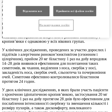
досліджена у дорослих і підлітків. Згідно з рекомендаціями
доведена ефективність у дорослих і підлітків може вважатися
прийнятною для дітей з урахуванням того, що системний
Відхилити все
Прийняти всі файли сookie
вплив 10 мг біластину у дітей віком від 2 до 11 років з масою
тіла не менше 15 кг відповідає впливу у дорослих при
прийомі 20 мг біластину (див. розділ «Фармакокінетика»).
Налаштування cookie
Екстраполяція даних, отриманих у дорослих і підлітків,
вважається обґрунтованою для даного лікарського засобу,
оскільки патофізіологія алергічного ринокон’юнктивіту і
кропив’янки є однаковою у всіх вікових групах.
У клінічних дослідженнях, проведених за участю дорослих і
підлітків з алергічним ринокон’юнктивітом (сезонним і
цілорічним), прийом 20 мг біластину 1 раз на добу впродовж
14–28 днів виявився ефективним для полегшення таких
симптомів, як чхання, виділення з носа, свербіж у носі,
закладеність носа, свербіж очей, сльозотеча та почервоніння
очей. Симптоми ефективно контролювалися біластином
протягом 24 годин.
У двох клінічних дослідженнях, в яких брали участь пацієнти
з хронічною ідіопатичною кропив’янкою, застосування 20 мг
біластину 1 раз на добу протягом 28 днів було ефективним для
послаблення інтенсивності свербежу та зменшення кількості і
розміру пухирів, а також дискомфорту, викликаного