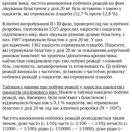
кропив’янки, частота виникнення побічних реакцій на фоні
лікування біластином у дозі 20 мг була зіставною з такою у
пацієнтів, які отримували плацебо (12,7 % проти 12,8 %).
Клінічні випробування II і III фази, проведені під час клінічної
розробки, охоплювали 2525 дорослих пацієнтів і пацієнтів
підліткового віку, яких лікували різними дозами біластину, з
них 1697 отримували біластин у дозі 20 мг. У цих
дослідженнях 1362 пацієнти отримували плацебо. Пацієнти,
які отримували біластин у дозі 20 мг за показанням алергічний
ринокон’юнктивіт чи хронічна ідіопатична кропив’янка,
найчастіше повідомляли про такі побічні реакції: головний
біль, сонливість, запаморочення та втомлюваність. Ці побічні
реакції виникали з частотою, зіставною з частотою розвитку
побічних реакцій у пацієнтів, які отримували плацебо.
Таблиця з даними про побічні реакції у дорослих пацієнтів і
пацієнтів підліткового віку.
Нижче в таблиці наведено побічні
реакції, що, ймовірно, були пов’язані з біластином і
відзначалися більш ніж у 0,1 % пацієнтів, які отримували
біластин у дозі 20 мг під час клінічної розробки (N = 1697).
Частота виникнення побічних реакцій розподіляється таким
чином: дуже часто (≥ 1/10); часто (≥ 1/100 – < 1/10); нечасто (≥
1/1000 – < 1/100); рідко (≥ 1/10000 – < 1/1000); дуже рідко (<