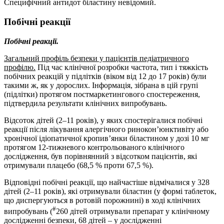
Специфічний антидот біластину невідомий.
Побічні реакції
Побічні реакції.
Загальний профіль безпеки у пацієнтів педіатричного
профілю.
Під час клінічної розробки частота, тип і тяжкість
побічних реакцій у підлітків (віком від 12 до 17 років) були
такими ж, як у дорослих. Інформація, зібрана в цій групі
(підлітки) протягом постмаркетингового спостереження,
підтвердила результати клінічних випробувань.
Відсоток дітей (2–11 років), у яких спостерігалися побічні
реакції після лікування алергічного ринокон’юнктивіту або
хронічної ідіопатичної кропив’янки біластином у дозі 10 мг
протягом 12-тижневого контрольованого клінічного
дослідження, був порівнянний з відсотком пацієнтів, які
отримували плацебо (68,5 % проти 67,5 %).
Відповідні побічні реакції, що найчастіше відмічалися у 328
дітей (2–11 років), які отримували біластин (у формі таблеток,
що диспергуються в ротовій порожнині) в ході клінічних
#
випробувань (
260 дітей отримували препарат у клінічному
дослідженні безпеки, 68 дітей – у дослідженні