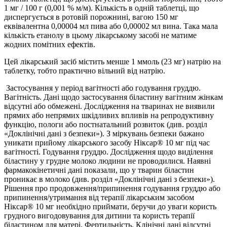
1 мг / 100 г (0,001 % м/м). Кількість в одній таблетці, що
диспергується в ротовій порожнині, вагою 150 мг
еквівалентна 0,00004 мл пива або 0,00002 мл вина. Така мала
кількість етанолу в цьому лікарському засобі не матиме
жодних помітних ефектів.
Цей лікарський засіб містить менше 1 ммоль (23 мг) натрію на
таблетку, тобто практично вільний від натрію.
Застосування у період вагітності або годування груддю.
Вагітність. Дані щодо застосування біластину вагітним жінкам
відсутні або обмежені. Дослідження на тваринах не виявили
прямих або непрямих шкідливих впливів на репродуктивну
функцію, пологи або постнатальний розвиток (див. розділ
«Доклінічні дані з безпеки»). З міркувань безпеки бажано
уникати прийому лікарського засобу Ніксар® 10 мг під час
вагітності. Годування груддю. Дослідження щодо виділення
біластину у грудне молоко людини не проводилися. Наявні
фармакокінетичні дані показали, що у тварин біластин
проникає в молоко (див. розділ «Доклінічні дані з безпеки»).
Рішення про продовження/припинення годування груддю або
припинення/утримання від терапії лікарським засобом
Ніксар® 10 мг необхідно приймати, беручи до уваги користь
грудного вигодовування для дитини та користь терапії
біластином для матері. Фертильність. Клінічні дані відсутні