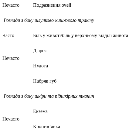
Нечасто
Подразнення очей
Розлади
з
боку
шлунково-кишкового тракту
Часто
Біль у животі/біль у верхньому відділі живота
Діарея
Нечасто
Нудота
Набряк губ
Розлади з
боку шкіри та підшкірн
их
тканин
Екзема
Нечасто
Кропив’янка