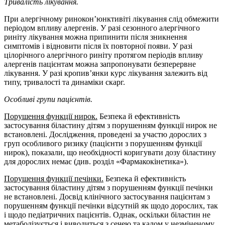
Тривалість лікування.
При алергічному ринокон’юнктивіті лікування слід обмежити
періодом впливу алергенів. У разі сезонного алергічного
риніту лікування можна припинити після зникнення
симптомів і відновити після їх повторної появи. У разі
цілорічного алергічного риніту протягом періодів впливу
алергенів пацієнтам можна запропонувати безперервне
лікування. У разі кропив’янки курс лікування залежить від
типу, тривалості та динаміки скарг.
Особливі групи пацієнтів.
Порушення функції нирок.
Безпека й ефективність
застосування біластину дітям з порушенням функції нирок не
встановлені. Дослідження, проведені за участю дорослих з
груп особливого ризику (пацієнти з порушенням функції
нирок), показали, що необхідності коригувати дозу біластину
для дорослих немає (див. розділ «Фармакокінетика»).
Порушення функції печінки.
Безпека й ефективність
застосування біластину дітям з порушенням функції печінки
не встановлені. Досвід клінічного застосування пацієнтам з
порушенням функції печінки відсутній як щодо дорослих, так
і щодо педіатричних пацієнтів. Однак, оскільки біластин не
метаболізується і виводиться з сечею та калом у незміненому