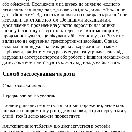
або обмежені. Дослідження на щурах не виявило жодного
негативного впливу на фертильність (див. розділ «Доклінічні
дані з безпеки»). Здатність впливати на швидкість реакції при
керуванні автотранспортом або іншими механізмами.
Дослідження, проведене за участю дорослих для оцінки
впливу біластину на здатність керувати автотранспортом,
продемонструвало, що лікування біластином у дозі 20 мг не
впливало на керування транспортними засобами. Однак,
оскільки індивідуальна реакція на лікарський засіб може
варіювати, пацієнтам слід рекомендувати утримуватися від
керування автотранспортом або роботи з іншими механізмами
доти, доки вони не з’ясують власну відповідь на біластин.
Спосіб застосування та дози
Спосіб застосування.
Пероральне застосування.
Таблетку, що диспергується в ротовій порожнині, необхідно
покласти в порожнину рота, де вона швидко диспергується у
слині, тож її легко можна проковтнути.
Альтернативно таблетку, що диспергується в ротовій
порожнині, можна диспергувати у воді перед застосуванням.