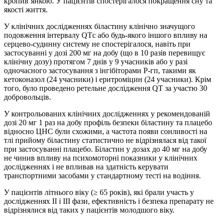
кропив’янкою. У пацієнтів спостерігалося покращення сну та
якості життя.
У клінічних дослідженнях біластину клінічно значущого
подовження інтервалу QTс або будь-якого іншого впливу на
серцево-судинну систему не спостерігалося, навіть при
застосуванні у дозі 200 мг на добу (що в 10 разів перевищує
клінічну дозу) протягом 7 днів у 9 учасників або у разі
одночасного застосування з інгібіторами P-гп, такими як
кетоконазол (24 учасники) і еритроміцин (24 учасники). Крім
того, було проведено ретельне дослідження QT за участю 30
добровольців.
У контрольованих клінічних дослідженнях у рекомендованій
дозі 20 мг 1 раз на добу профіль безпеки біластину та плацебо
відносно ЦНС були схожими, а частота появи сонливості на
тлі прийому біластину статистично не відрізнялася від такої
при застосуванні плацебо. Біластин у дозах до 40 мг на добу
не чинив впливу на психомоторні показники у клінічних
дослідженнях і не впливав на здатність керувати
транспортними засобами у стандартному тесті на водіння.
У пацієнтів літнього віку (≥ 65 років), які брали участь у
дослідженнях II і III фази, ефективність і безпека препарату не
відрізнялися від таких у пацієнтів молодшого віку.