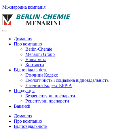
Міжнародна компанія
Домашня
Про компанію
Berlin-Chemie
Menarini Group
Наша мета
Контакти
Відповідальність
Етичний Кодекс
Екологічність і соціальна відповідальність
Етичний Кодекс EFPIA
Продукція
Безрецептурні препарати
Рецептурні препарати
Вакансії
Домашня
Про компанію
Відповідальність