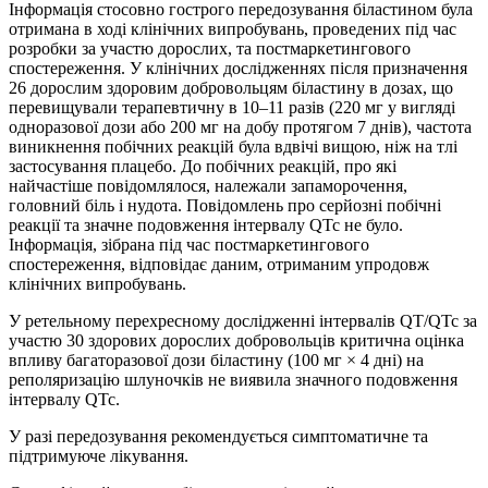
Інформація стосовно гострого передозування біластином була
отримана в ході клінічних випробувань, проведених під час
розробки за участю дорослих, та постмаркетингового
спостереження. У клінічних дослідженнях після призначення
26 дорослим здоровим добровольцям біластину в дозах, що
перевищували терапевтичну в 10–11 разів (220 мг у вигляді
одноразової дози або 200 мг на добу протягом 7 днів), частота
виникнення побічних реакцій була вдвічі вищою, ніж на тлі
застосування плацебо. До побічних реакцій, про які
найчастіше повідомлялося, належали запаморочення,
головний біль і нудота. Повідомлень про серйозні побічні
реакції та значне подовження інтервалу QTc не було.
Інформація, зібрана під час постмаркетингового
спостереження, відповідає даним, отриманим упродовж
клінічних випробувань.
У ретельному перехресному дослідженні інтервалів QT/QTc за
участю 30 здорових дорослих добровольців критична оцінка
впливу багаторазової дози біластину (100 мг × 4 дні) на
реполяризацію шлуночків не виявила значного подовження
інтервалу QTc.
У разі передозування рекомендується симптоматичне та
підтримуюче лікування.