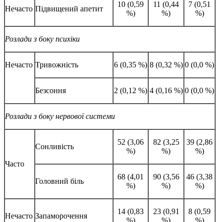
10 (0,59
11 (0,44
7 (0,51
Нечасто
Підвищений апетит
%)
%)
%)
Розлади
з боку психіки
Нечасто
Тривожність
6 (0,35 %)
8 (0,32 %)
0 (0,0 %)
Безсоння
2 (0,12 %)
4 (0,16 %)
0 (0,0 %)
Розлади з боку нервової системи
52 (3,06
82 (3,25
39 (2,86
Сонливість
%)
%)
%)
Часто
68 (4,01
90 (3,56
46 (3,38
Головний біль
%)
%)
%)
14 (0,83
23 (0,91
8 (0,59
Нечасто
Запаморочення
%)
%)
%)