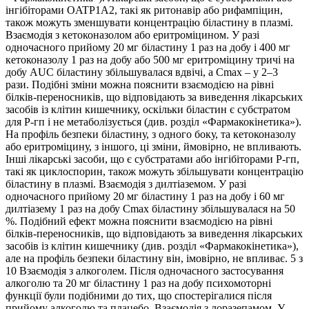
інгібіторами OATP1A2, такі як ритонавір або рифампіцин,
також можуть зменшувати концентрацію біластину в плазмі.
Взаємодія з кетоконазолом або еритроміцином. У разі
одночасного прийому 20 мг біластину 1 раз на добу і 400 мг
кетоконазолу 1 раз на добу або 500 мг еритроміцину тричі на
добу AUC біластину збільшувалася вдвічі, а Cmax – у 2–3
рази. Подібні зміни можна пояснити взаємодією на рівні
білків-переносників, що відповідають за виведення лікарських
засобів із клітин кишечнику, оскільки біластин є субстратом
для P-гп і не метаболізується (див. розділ «Фармакокінетика»).
На профіль безпеки біластину, з одного боку, та кетоконазолу
або еритроміцину, з іншого, ці зміни, ймовірно, не впливають.
Інші лікарські засоби, що є субстратами або інгібіторами P-гп,
такі як циклоспорин, також можуть збільшувати концентрацію
біластину в плазмі. Взаємодія з дилтіаземом. У разі
одночасного прийому 20 мг біластину 1 раз на добу і 60 мг
дилтіазему 1 раз на добу Cmax біластину збільшувалася на 50
%. Подібний ефект можна пояснити взаємодією на рівні
білків-переносників, що відповідають за виведення лікарських
засобів із клітин кишечнику (див. розділ «Фармакокінетика»),
але на профіль безпеки біластину він, імовірно, не впливає. 5 з
10 Взаємодія з алкоголем. Після одночасного застосування
алкоголю та 20 мг біластину 1 раз на добу психомоторні
функції були подібними до тих, що спостерігалися після
прийому алкоголю та плацебо. Взаємодія з лоразепамом. У