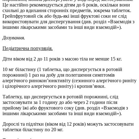
Це настійно рекомендується дітям до 6 років, оскільки вони
схильні до вдихання сторонніх предметів, зокрема таблеток.
Грейпфрутовий сік або будь-які інші фруктові соки не слід
використовувати для диспергування (див. розділ «Взаємодія з
іншими лікарськими засобами та інші види взаємодій»).
Дозування.
Педіатрична популяція.
Діти віком від 2 до 11 років з масою тіла не менше 15 кг.
10 мг біластину (1 таблетка, що диспергується в ротовій
порожнині) 1 раз на добу для полегшення симптомів
алергічного ринокон’юнктивіту (сезонного алергічного риніту
і цілорічного алергічного риніту) і кропив’янки.
Таблетку, що диспергується в ротовій порожнині, слід
застосовувати за 1 годину до або через 2 години після
прийому їжі або фруктового соку (див. розділ «Взаємодія з
іншими лікарськими засобами та інші види взаємодій»).
Дорослі та підлітки (віком від 12 років) можуть застосовувати
таблетки біластину по 20 мг.