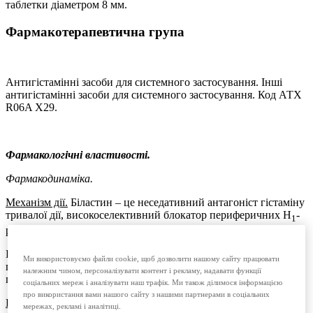
таблетки діаметром 8 мм.
Фармакотерапевтична група
Антигістамінні засоби для системного застосування. Інші
антигістамінні засоби для системного застосування. Код АТХ
R06A X29.
Фармакологічні властивості.
Фармакодинаміка.
Механізм дії.
Біластин – це неседативний антагоніст гістаміну
тривалої дії, високоселективний блокатор периферичних H
-
1
рецепторів, що не зв’язується з мускариновими рецепторами.
Після одноразового застосування біластин протягом 24 годин
Ми використовуємо файли cookie, щоб дозволити нашому сайту працювати
пригнічує розвиток шкірних реакцій з пухирями та
належним чином, персоналізувати контент і рекламу, надавати функції
почервонінням, спричинених гістаміном.
соціальних мереж і аналізувати наш трафік. Ми також ділимося інформацією
про використання вами нашого сайту з нашими партнерами в соціальних
Клінічна ефективність.
Ефективність біластину була
мережах, рекламі і аналітиці.