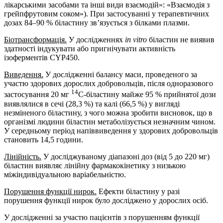
лікарськими засобами та інші види взаємодій»: «Взаємодія з
грейпфрутовим соком»). При застосуванні у терапевтичних
дозах 84–90 % біластину зв’язується з білками плазми.
Біотрансформація.
У дослідженнях
in vitro
біластин не виявив
здатності індукувати або пригнічувати активність
ізоферментів CYP450.
Виведення.
У дослідженні балансу маси, проведеного за
участю здорових дорослих добровольців, після одноразового
14
застосування 20 мг
C-біластину майже 95 % прийнятої дози
виявлялися в сечі (28,3 %) та калі (66,5 %) у вигляді
незміненого біластину, з чого можна зробити висновок, що в
організмі людини біластин метаболізується незначним чином.
У середньому період напіввиведення у здорових добровольців
становить 14,5 години.
Лінійність.
У досліджуваному діапазоні доз (від 5 до 220 мг)
біластин виявляє лінійну фармакокінетику з низькою
міжіндивідуальною варіабельністю.
Порушення функції нирок
.
Ефекти біластину у разі
порушення функції нирок було досліджено у дорослих осіб.
У дослідженні за участю пацієнтів з порушенням функції