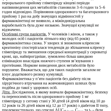
перорального прийому глімепіриду кінцеві періоди
напіввиведення цих метаболітів становили 3–6 годин та 5–6
годин відповідно. Порівняння одноразового та багаторазового
прийому 1 раз на добу значущих відмінностей у
фармакокінетиці не виявило, а міжіндивідуальна
варіабельність була дуже низькою. Значущої кумуляції не
відзначено.
Особливі групи пацієнтів.
У чоловіків і жінок, а також у
молодих осіб і пацієнтів літнього віку (від 65 років)
фармакокінетика схожа. У хворих зі зниженим кліренсом
креатиніну спостерігалася тенденція до збільшення кліренсу
глімепіриду та зменшення середньої концентрації у сироватці
крові, що, найвірогідніше, зумовлено більш швидкою
елімінацією внаслідок нижчого ступеня зв’язування з
протеїнами. Ниркове виведення двох метаболітів було
порушене. Вважається, що для таких пацієнтів загалом не
існує додаткового ризику кумуляції.
Фармакокінетика у п’яти пацієнтів без діабету після
хірургічного втручання на жовчовивідних шляхах була
подібна до такої у здорових осіб.
Діти.
Дослідження, в якому вивчали фармакокінетику, безпеку
та переносимість після одноразового прийому 1 мг
глімепіриду у ситому стані у 30 дітей (4 дітей віком від 10 до
12 років та 26 дітей віком від 12 до 17 років) з діабетом ІІ типу,
продемонструвало, що середні AUC
, C
та t
були