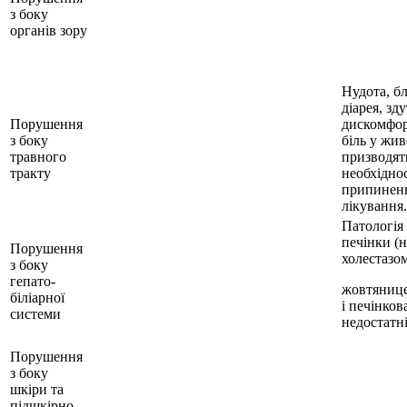
з боку
органів зору
Нудота, б
діарея, зд
Порушення
дискомфор
з боку
біль у живо
травного
призводят
тракту
необхіднос
припинен
лікування.
Патологія 
печінки (н
Порушення
холестазом
з боку
гепато-
жовтянице
біліарної
і печінков
системи
недостатні
Порушення
з боку
шкіри та
підшкірно-