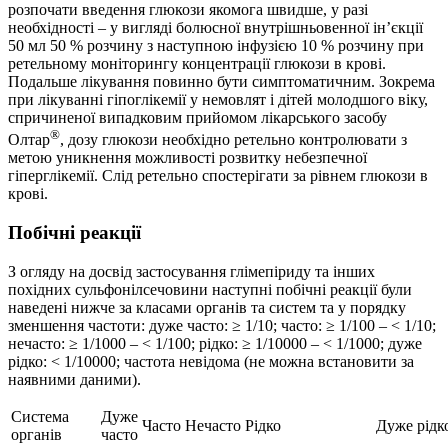
розпочати введення глюкози якомога швидше, у разі
необхідності – у вигляді болюсної внутрішньовенної ін’єкції
50 мл 50 % розчину з наступною інфузією 10 % розчину при
ретельному моніторингу концентрації глюкози в крові.
Подальше лікування повинно бути симптоматичним. Зокрема
при лікуванні гіпоглікемії у немовлят і дітей молодшого віку,
спричиненої випадковим прийомом лікарського засобу
®
Олтар
, дозу глюкози необхідно ретельно контролювати з
метою уникнення можливості розвитку небезпечної
гіперглікемії. Слід ретельно спостерігати за рівнем глюкози в
крові.
Побічні реакції
З огляду на досвід застосування глімепіриду та інших
похідних сульфонілсечовини наступні побічні реакції були
наведені нижче за класами органів та систем та у порядку
зменшення частоти: дуже часто: ≥ 1/10; часто: ≥ 1/100 – < 1/10;
нечасто: ≥ 1/1000 – < 1/100; рідко: ≥ 1/10000 – < 1/1000; дуже
рідко: < 1/10000; частота невідома (не можна встановити за
наявними даними).
Система
Дуже
Часто
Нечасто
Рідко
Дуже рідк
органів
часто