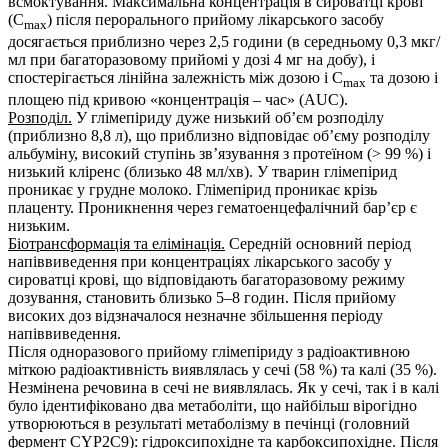
всмоктування. Максимальна концентрація в сироватці крові
(C
) після перорального прийому лікарського засобу
max
досягається приблизно через 2,5 години (в середньому 0,3 мкг/
мл при багаторазовому прийомі у дозі 4 мг на добу), і
спостерігається лінійна залежність між дозою і C
та дозою і
max
площею під кривою «концентрація – час» (AUC).
Розподіл.
У глімепіриду дуже низький об’єм розподілу
(приблизно 8,8 л), що приблизно відповідає об’єму розподілу
альбуміну, високий ступінь зв’язування з протеїном (> 99 %) і
низький кліренс (близько 48 мл/хв). У тварин глімепірид
проникає у грудне молоко. Глімепірид проникає крізь
плаценту. Проникнення через гематоенцефалічний бар’єр є
низьким.
Біотрансформація та елімінація.
Середній основний період
напіввиведення при концентраціях лікарського засобу у
сироватці крові, що відповідають багаторазовому режиму
дозування, становить близько 5–8 годин. Після прийому
високих доз відзначалося незначне збільшення періоду
напіввиведення.
Після одноразового прийому глімепіриду з радіоактивною
міткою радіоактивність виявлялась у сечі (58 %) та калі (35 %).
Незмінена речовина в сечі не виявлялась. Як у сечі, так і в калі
було ідентифіковано два метаболіти, що найбільш вірогідно
утворюються в результаті метаболізму в печінці (головний
фермент CYP2C9): гідроксипохідне та карбоксипохідне. Після