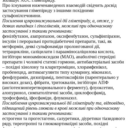
збільшує AUC глімепіриду.
Про існування нижченаведених взаємодій свідчить досвід
застосування глімепіриду з іншими похідними
сульфонілсечовини.
Посилення цукрознижувальної дії глімепіриду, а, отже, у
деяких випадках і гіпоглікемія, можливі при одночасному
застосуванні з такими речовинами:
фенілбутазон, азапропазон, оксифенбутазон, сульфінпіразон,
інсулін і пероральні протидіабетичні препарати, такі, як
метформін, деякі сульфонаміди пролонгованої дії,
тетрацикліни, саліцилати і парааміносаліцилова кислота,
інгібітори моноаміноксидази (МАО), анаболічні стероїдні
препарати і чоловічі статеві гормони, антибактеріальні засоби
– похідні хінолону та кларитроміцин, хлорамфенікол,
пробенецид, антикоагулянти типу кумарину, міконазол,
фенфлурамін, дизопірамід, пентоксифілін (парентерально у
високих дозах), фібрати, тритоквалін, інгібітори АПФ
(ангіотензинперетворювального ферменту), флуоксетин,
алопуринол, симпатолітичні засоби, циклофосфамід,
трофосфамід, іфосфаміди, флуконазол.
Послаблення цукрознижувальної дії глімепіриду та, відповідно,
підвищений рівень глюкози в крові можливі при одночасному
застосуванні з такими речовинами:
естрогени та прогестагени, салуретики, діуретики тіазидового
ряду, тиреотропні та глюкокортикоїдні засоби, похідні