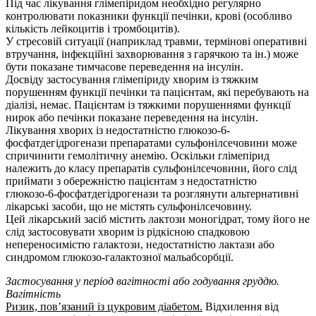
Під час лікування глімепіридом необхідно регулярно
контролювати показники функції печінки, крові (особливо
кількість лейкоцитів і тромбоцитів).
У стресовій ситуації (наприклад травми, термінові оперативні
втручання, інфекційні захворювання з гарячкою та ін.) може
бути показане тимчасове переведення на інсулін.
Досвіду застосування глімепіриду хворим із тяжким
порушенням функції печінки та пацієнтам, які перебувають на
діалізі, немає. Пацієнтам із тяжкими порушеннями функції
нирок або печінки показане переведення на інсулін.
Лікування хворих із недостатністю глюкозо-6-
фосфатдегідрогенази препаратами сульфонілсечовини може
спричинити гемолітичну анемію. Оскільки глімепірид
належить до класу препаратів сульфонілсечовини, його слід
приймати з обережністю пацієнтам з недостатністю
глюкозо-6-фосфатдегідрогенази та розглянути альтернативні
лікарські засоби, що не містять сульфонілсечовину.
Цей лікарський засіб містить лактози моногідрат, тому його не
слід застосовувати хворим із рідкісною спадковою
непереносимістю галактози, недостатністю лактази або
синдромом глюкозо-галактозної мальабсорбції.
Застосування у період вагітності або годування груддю.
Вагітність
Ризик, пов’язаний із цукровим діабетом.
Відхилення від