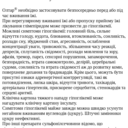
®
Олтар
необхідно застосовувати безпосередньо перед або під
час вживання їжі.
При нерегулярному вживанні їжі або пропуску прийому їжі
лікування глімепіридом може призвести до гіпоглікемії.
Можливі симптоми гіпоглікемії: головний біль, сильне
відчуття голоду, нудота, блювання, втомлюваність, сонливість,
розлади сну, збуджений стан, агресивність, ослаблення
концентрації уваги, тривожність, збільшення часу реакції,
депресія, сплутаність свідомості, розлади мовлення та зору,
афазія, тремор, парез, сенсорні порушення, запаморочення,
безпорадність, втрата самоконтролю, делірій, церебральні
судоми, сонливість та втрата свідомості аж до розвитку коми,
поверхневе дихання та брадикардія. Крім цього, можуть бути
присутні ознаки адренергічної контррегуляції, такі як
потовиділення, липка шкіра, відчуття тривоги, тахікардія,
артеріальна гіпертензія, прискорене серцебиття, стенокардія та
серцеві аритмії.
Клінічна картина тяжкого нападу гіпоглікемії може
нагадувати клінічну картину інсульту.
Симптоми гіпоглікемії майже завжди можна швидко усунути
негайним вживанням вуглеводів (цукру). Штучні замінники
цукру неефективні.
Про інші препарати сульфонілсечовини відомо, що