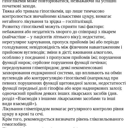
гіпоглікемія може повторюватися, незважаючи на успішні
початкові заходи.
Тяжка або тривала гіпоглікемія, що лише тимчасово
контролюється звичайними кількостями цукру, вимагає
негайного лікування та зрідка – госпіталізації.
Розвитку гіпоглікемії можуть сприяти такі фактори:
небажання або нездатність хворого до співпраці з лікарем
(найчастіше – у пацієнтів літнього віку); недостатнє,
нерегулярне харчування, пропуск прийомів їжі або періоди
голодування; невідповідність між фізичним навантаженням і
прийомом вуглеводів; зміни в дієті; вживання алкоголю,
особливо у поєднанні з пропуском прийомів їжі; порушення
функції нирок; серйозне порушення функції печінки;
передозування глімепіридом; деякі некомпенсовані
захворювання ендокринної системи, що впливають на обмін
вуглеводів або контррегуляцію гіпоглікемії (наприклад при
певних порушеннях функції щитовидної залози, недостатності
функції передньої долі гіпофіза або кори надниркових залоз);
одночасний прийом деяких інших лікарських засобів (див.
розділ «Взаємодія з іншими лікарськими засобами та інші
види взаємодій»).
Лікування глімепіридом вимагає регулярного контролю рівня
цукру в крові та сечі.
Крім того, рекомендується визначати рівень глікозильованого
гемоглобіну.