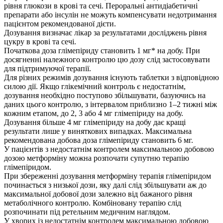
рівня глюкози в крові та сечі. Пероральні антидіабетичні
препарати або інсулін не можуть компенсувати недотримання
пацієнтом рекомендованої дієти.
Дозування визначає лікар за результатами досліджень рівня
цукру в крові та сечі.
Початкова доза глімепіриду становить 1 мг* на добу. При
досягненні належного контролю цю дозу слід застосовувати
для підтримуючої терапії.
Для різних режимів дозування існують таблетки з відповідною
силою дії. Якщо глікемічний контроль є недостатнім,
дозування необхідно поступово збільшувати, базуючись на
даних цього контролю, з інтервалом приблизно 1–2 тижні між
кожним етапом, до 2, 3 або 4 мг глімепіриду на добу.
Дозування більше 4 мг глімепіриду на добу дає кращі
результати лише у виняткових випадках. Максимальна
рекомендована добова доза глімепіриду становить 6 мг.
У пацієнтів з недостатнім контролем максимальною добовою
дозою метформіну можна розпочати супутню терапію
глімепіридом.
При збереженні дозування метформіну терапія глімепіридом
починається з низької дози, яку далі слід збільшувати аж до
максимальної добової дози залежно від бажаного рівня
метаболічного контролю. Комбіновану терапію слід
розпочинати під ретельним медичним наглядом.
У хворих із недостатнім контролем максимальною добовою