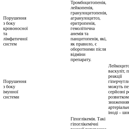
Тромбоцитопенія,
лейкопенія,
гранулоцитопенія,
Порушення
агранулоцитоз,
з боку
еритропенія,
кровоносної
гемолітична
та
анемія та
лімфатичної
панцитопенія, які,
систем
як правило, є
оборотними після
відміни
препарату.
Лейкоцит
васкуліт, 
реакції
Порушення
гіперчутл
з боку
можуть пе
імунної
серйозні ре
системи
розвитком
зниження
артеріальн
іноді – шо
Гіпоглікемія. Такі
гіпоглікемічні