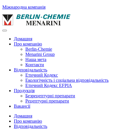
Міжнародна компанія
Домашня
Про компанію
Berlin-Chemie
Menarini Group
Наша мета
Контакти
Відповідальність
Етичний Кодекс
Екологічність і соціальна відповідальність
Етичний Кодекс EFPIA
Продукція
Безрецептурні препарати
Рецептурні препарати
Вакансії
Домашня
Про компанію
Відповідальність