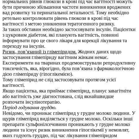
нормальних рівнів глюкози в крові під час вагітності можуть
бути причиною збільшення частоти виникнення вроджених
вад розвитку та перинатальної летальності. Тому необхідно
ретельно контролювати рівень глюкози в крові під час
вагітності з метою уникнення тератогенного ризику.
За таких обставин необхідно застосовувати інсулін. Пацієнтки
з цукровим діабетом, які планують вагітність, повинні
інформувати про це свого лікаря для корекції лікування та
переходу на інсулін.
Ризик, пов’язаний із глімепіридом.
Жодних даних щодо
застосування глімепіриду вагітним жінкам немає.
Експерименти на тваринах продемонстрували репродуктивну
токсичність, яка, вірогідно, була пов’язана з фармакологічною
дією глімепіриду (гіпоглікемією).
Тому глімепірид не слід застосовувати протягом усієї
вагітності.
Якщо пацієнтка, яка приймає глімепірид, планує завагітніти
або вагітність уже діагностована, слід якнайшвидше
розпочати інсулінотерапію.
Період годування груддю.
Невідомо, чи проникає глімепірид у грудне молоко людини. У
щурів глімепірид виділяється у грудне молоко. Оскільки інші
препарати сульфонілсечовини проникають у грудне молоко
людини та існує ризик виникнення гіпоглікемії у немовлят,
яких годують груддю, під час лікування глімепіридом