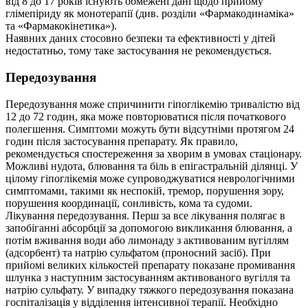
від 8 до 17 років існують обмежені дані щодо прийому
глімепіриду як монотерапії (див. розділи «Фармакодинаміка»
та «Фармакокінетика»).
Наявних даних стосовно безпеки та ефективності у дітей
недостатньо, тому таке застосування не рекомендується.
Передозування
Передозування може спричинити гіпоглікемію тривалістю від
12 до 72 годин, яка може повторюватися після початкового
полегшення. Симптоми можуть бути відсутніми протягом 24
годин після застосування препарату. Як правило,
рекомендується спостереження за хворим в умовах стаціонару.
Можливі нудота, блювання та біль в епігастральній ділянці. У
цілому гіпоглікемія може супроводжуватися неврологічними
симптомами, такими як неспокій, тремор, порушення зору,
порушення координації, сонливість, кома та судоми.
Лікування передозування. Перш за все лікування полягає в
запобіганні абсорбції за допомогою викликання блювання, а
потім вживання води або лимонаду з активованим вугіллям
(адсорбент) та натрію сульфатом (проносний засіб). При
прийомі великих кількостей препарату показане промивання
шлунка з наступним застосуванням активованого вугілля та
натрію сульфату. У випадку тяжкого передозування показана
госпіталізація у відділення інтенсивної терапії. Необхідно