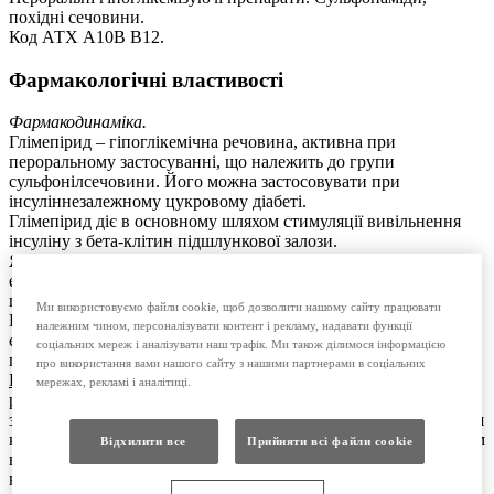
похідні сечовини.
Код АТХ А10В В12.
Фармакологічні властивості
Фармакодинаміка.
Глімепірид – гіпоглікемічна речовина, активна при
пероральному застосуванні, що належить до групи
сульфонілсечовини. Його можна застосовувати при
інсуліннезалежному цукровому діабеті.
Глімепірид діє в основному шляхом стимуляції вивільнення
інсуліну з бета-клітин підшлункової залози.
Як і у випадку з іншими похідними сульфонілсечовини, цей
ефект пов’язаний з підвищенням сприйнятливості бета-клітин
підшлункової залози до фізіологічної стимуляції глюкозою.
Ми використовуємо файли cookie, щоб дозволити нашому сайту працювати
Крім цього, глімепірид, вірогідно, має виражену
належним чином, персоналізувати контент і рекламу, надавати функції
екстрапанкреатичну дію, теоретично притаманну й іншим
соціальних мереж і аналізувати наш трафік. Ми також ділимося інформацією
похідним сульфонілсечовини.
про використання вами нашого сайту з нашими партнерами в соціальних
Вивільнення інсуліну.
Препарати сульфонілсечовини
мережах, рекламі і аналітиці.
регулюють секрецію інсуліну шляхом закриття АТФ-
залежного калієвого каналу в мембрані бета-клітини. Закриття
калієвих каналів індукує деполяризацію бета-клітини і шляхом
Відхилити все
Прийняти всі файли сookie
відкриття кальцієвого каналу призводить до підвищеного
надходження кальцію у клітину. Це призводить до