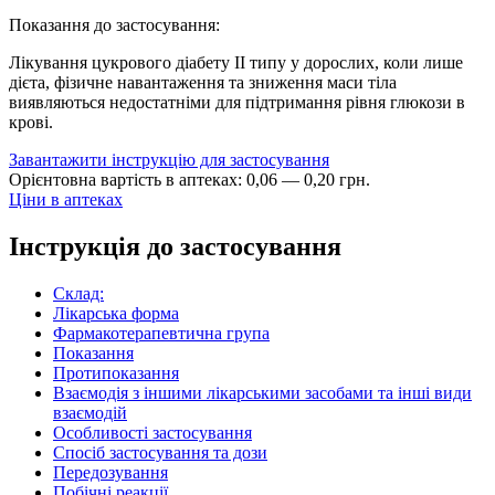
Показання до застосування:
Лікування цукрового діабету ІІ типу у дорослих, коли лише
дієта, фізичне навантаження та зниження маси тіла
виявляються недостатніми для підтримання рівня глюкози в
крові.
Завантажити інструкцію для застосування
Орієнтовна вартість в аптеках:
0
,
06
—
0
,
20
грн.
Ціни в аптеках
Інструкція до застосування
Склад:
Лікарська форма
Фармакотерапевтична група
Показання
Протипоказання
Взаємодія з іншими лікарськими засобами та інші види
взаємодій
Особливості застосування
Спосіб застосування та дози
Передозування
Побічні реакції