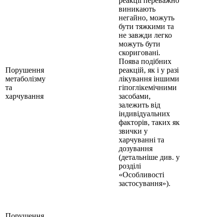
реакції переважно
виникають
негайно, можуть
бути тяжкими та
не завжди легко
можуть бути
скориговані.
Поява подібних
Порушення
реакцій, як і у разі
метаболізму
лікування іншими
та
гіпоглікемічними
харчування
засобами,
залежить від
індивідуальних
факторів, таких як
звички у
харчуванні та
дозування
(детальніше див. у
розділі
«Особливості
застосування»).
Порушення