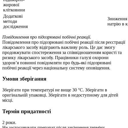
жирової
клітковини
Додаткові
Зниження 
методи
натрію в к
дослідження
Повідомлення про підозрювані побічні реакції.
Повідомлення про підозрювані побічні реакції після реєстрації
лікарського засобу відіграють важливу роль. Це дає змогу
продовжувати спостереження за співвідношенням користі та
ризику лікарського засобу. Працівники галузі охорони
здоров’я повинні повідомляти про будь-які підозрювані
побічні реакції через національну систему оповіщення.
Умови зберігання
Зберігати при температурі не вище 30 °С. Зберігати в
оригінальній упаковці. Зберігати в недоступному для дітей
місці.
Термін придатності
2 роки.
Не застосовувати препарат після закінчення терміну