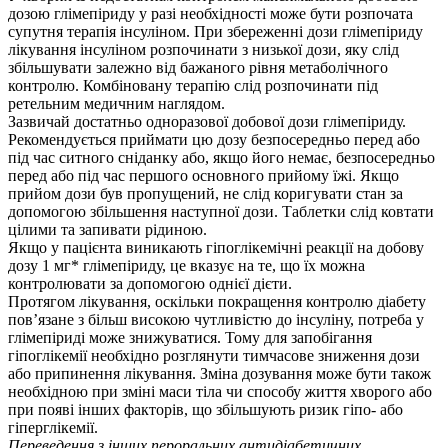
дозою глімепіриду у разі необхідності може бути розпочата
супутня терапія інсуліном. При збереженні дози глімепіриду
лікування інсуліном розпочинати з низької дози, яку слід
збільшувати залежно від бажаного рівня метаболічного
контролю. Комбіновану терапію слід розпочинати під
ретельним медичним наглядом.
Зазвичай достатньо одноразової добової дози глімепіриду.
Рекомендується приймати цю дозу безпосередньо перед або
під час ситного сніданку або, якщо його немає, безпосередньо
перед або під час першого основного прийому їжі. Якщо
прийом дози був пропущений, не слід коригувати стан за
допомогою збільшення наступної дози. Таблетки слід ковтати
цілими та запивати рідиною.
Якщо у пацієнта виникають гіпоглікемічні реакції на добову
дозу 1 мг* глімепіриду, це вказує на те, що їх можна
контролювати за допомогою однієї дієти.
Протягом лікування, оскільки покращення контролю діабету
пов’язане з більш високою чутливістю до інсуліну, потреба у
глімепіриді може знижуватися. Тому для запобігання
гіпоглікемії необхідно розглянути тимчасове зниження дози
або припинення лікування. Зміна дозування може бути також
необхідною при зміні маси тіла чи способу життя хворого або
при появі інших факторів, що збільшують ризик гіпо- або
гіперглікемії.
Переведення з інших пероральних антидіабетичних