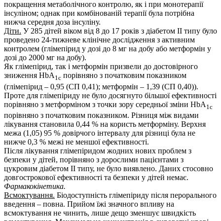
покращення метаболічного контролю, як і при монотерапії
інсуліном; однак при комбінованій терапії була потрібна
нижча середня доза інсуліну.
Діти.
У 285 дітей віком від 8 до 17 років з діабетом ІІ типу було
проведено 24-тижневе клінічне дослідження з активним
контролем (глімепірид у дозі до 8 мг на добу або метформін у
дозі до 2000 мг на добу).
Як глімепірид, так і метформін призвели до достовірного
зниження HbA
порівняно з початковим показником
1c
(глімепірид – 0,95 (СП 0,41); метформін – 1,39 (СП 0,40)).
Проте для глімепіриду не було досягнуто більшої ефективності
порівняно з метформіном з точки зору середньої зміни HbA
1c
порівняно з початковим показником. Різниця між видами
лікування становила 0,44 % на користь метформіну. Верхня
межа (1,05) 95 % довірчого інтервалу для різниці була не
нижче 0,3 % межі не меншої ефективності.
Після лікування глімепіридом жодних нових проблем з
безпеки у дітей, порівняно з дорослими пацієнтами з
цукровим діабетом ІІ типу, не було виявлено. Даних стосовно
довгострокової ефективності та безпеки у дітей немає.
Фармакокінетика.
Всмоктування.
Біодоступність глімепіриду після перорального
введення – повна. Прийом їжі значного впливу на
всмоктування не чинить, лише дещо зменшує швидкість