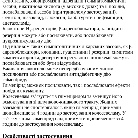
фенотіазину, хлорпромазин, адреналін і симпатоміметичні
засоби, нікотинова кислота (у високих дозах) та її похідні,
послаблювальні засоби (при тривалому застосуванні),
фенітоїн, діазоксид, глюкагон, барбітурати і рифампіцин,
ацетазоламід.
Блокатори Н
-рецепторів, β-адреноблокатори, клонідин і
2
резерпін можуть або посилювати, або послаблювати
цукрознижувальну дію.
Під впливом таких симпатолітичних лікарських засобів, як β-
адреноблокатори, клонідин, гуанетидин і резерпін, симптоми
компенсаторної адренергічної регуляції гіпоглікемії можуть
послаблюватися або бути відсутніми.
Вживання алкоголю може непередбачуваним чином
посилювати або послаблювати антидіабетичну дію
глімепіриду.
Глімепірид може як посилювати, так і послаблювати ефекти
похідних кумарину.
Колесевелам зв’язується з глімепіридом та зменшує його
всмоктування зі шлунково-кишкового тракту. Жодних
взаємодій не спостерігалося, якщо глімепірид приймали
щонайменше за 4 години до застосування колесевеламу. У
зв’язку з цим глімепірид слід приймати щонайменше за 4
години до застосування колесевеламу.
Особливості застосування