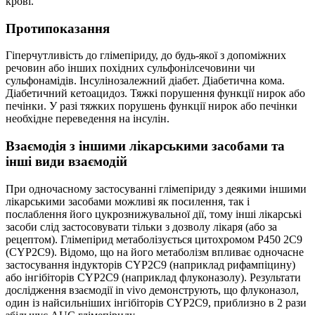
крові.
Протипоказання
Гіперчутливість до глімепіриду, до будь-якої з допоміжних
речовин або інших похідних сульфонілсечовини чи
сульфонамідів. Інсулінозалежний діабет. Діабетична кома.
Діабетичний кетоацидоз. Тяжкі порушення функції нирок або
печінки. У разі тяжких порушень функції нирок або печінки
необхідне переведення на інсулін.
Взаємодія з іншими лікарськими засобами та
інші види взаємодій
При одночасному застосуванні глімепіриду з деякими іншими
лікарськими засобами можливі як посилення, так і
послаблення його цукрознижувальної дії, тому інші лікарські
засоби слід застосовувати тільки з дозволу лікаря (або за
рецептом). Глімепірид метаболізується цитохромом Р450 2С9
(CYP2С9). Відомо, що на його метаболізм впливає одночасне
застосування індукторів CYP2С9 (наприклад рифампіцину)
або інгібіторів CYP2С9 (наприклад флуконазолу). Результати
дослідження взаємодії іn vivo демонструють, що флуконазол,
один із найсильніших інгібіторів CYP2С9, приблизно в 2 рази