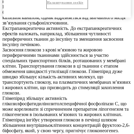
вивільнення інсуліну шляхом екзоцитозу.
Налаштування cookie
Глімепірид із високою швидкістю заміщення зв’язується з
білком мембрани бета-клітин, що пов’язаний з АТФ-залежним
калієвим каналом, однак відрізняється від звичайного місця
зв’язування сульфонілсечовини.
Екстрапанкреатична активність. До екстрапанкреатичних
ефектів належать, наприклад, збільшення чутливості
периферичних тканин до інсуліну та зменшення засвоєння
інсуліну печінкою.
Засвоєння глюкози з крові м’язовою та жировою
периферичними тканинами здійснюється за участю
спеціальних транспортних білків, розташованих у мембрані
клітин. Транспортування глюкози в ці тканини є етапом
обмеження швидкості утилізації глюкози. Глімепірид дуже
швидко збільшує кількість активних молекул, що
транспортують глюкозу, на плазматичних мембранах м’язових
і жирових клітин, що призводить до стимуляції захоплення
глюкози.
Глімепірид збільшує активність
глікозилфосфатидилінозитолспецифічної фосфоліпази С, що
може корелювати зі спричиненим препаратом ліпогенезом та
глікогенезом в ізольованих м’язових та жирових клітинах.
Глімепірид інгібує утворення глюкози в печінці шляхом
збільшення внутрішньоклітинних концентрацій фруктозо-2,6-
біфосфату, який, у свою чергу, пригнічує глюконеогенез.