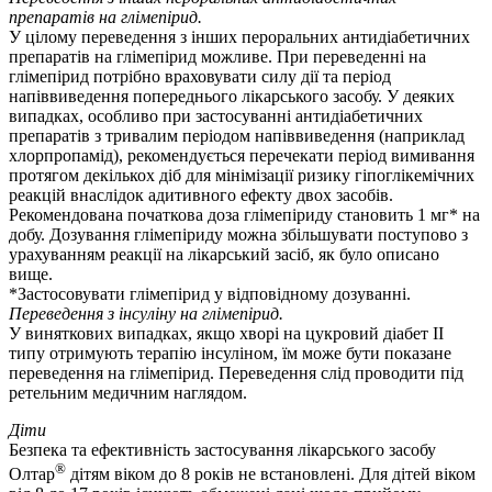
препаратів на глімепірид.
У цілому переведення з інших пероральних антидіабетичних
препаратів на глімепірид можливе. При переведенні на
глімепірид потрібно враховувати силу дії та період
напіввиведення попереднього лікарського засобу. У деяких
випадках, особливо при застосуванні антидіабетичних
препаратів з тривалим періодом напіввиведення (наприклад
хлорпропамід), рекомендується перечекати період вимивання
протягом декількох діб для мінімізації ризику гіпоглікемічних
реакцій внаслідок адитивного ефекту двох засобів.
Рекомендована початкова доза глімепіриду становить 1 мг* на
добу. Дозування глімепіриду можна збільшувати поступово з
урахуванням реакції на лікарський засіб, як було описано
вище.
*Застосовувати глімепірид у відповідному дозуванні.
Переведення з інсуліну на глімепірид.
У виняткових випадках, якщо хворі на цукровий діабет ІІ
типу отримують терапію інсуліном, їм може бути показане
переведення на глімепірид. Переведення слід проводити під
ретельним медичним наглядом.
Діти
Безпека та ефективність застосування лікарського засобу
®
Олтар
дітям віком до 8 років не встановлені. Для дітей віком