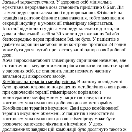
Загальні характеристики.
У здорових осіб мінімальна
ефективна пероральна доза становить приблизно 0,6 мг. Дія
глімепіриду є дозозалежною і відтворюваною. Фізіологічна
реакція на раптове фізичне навантаження, тобто зменшення
секреції інсуліну, в умовах дії глімепіриду зберігається.
Істотної відмінності у дії глімепіриду залежно від того, чи
давали лікарський засіб за 30 хвилин до вживання їжі або
безпосередньо перед прийомом їжі, не було. У пацієнтів з
діабетом хороший метаболічний контроль протягом 24 годин
може бути досягнутий при застосуванні одноразової добової
дози.
Хоча гідроксиметаболіт глімепіриду спричиняє незначне, але
статистично значуще зниження рівня глюкози сироватки крові
у здорових осіб, це становить лише незначну частину
загальної дії лікарського засобу.
Комбінована терапія з метформіном.
В одному дослідженні
було продемонстровано покращення метаболічного контролю
при одночасній терапії глімепіридом порівняно з
монотерапією метформіном у пацієнтів з недостатнім
контролем максимальною добовою дозою метформіну.
Комбінована терапія з інсуліном.
Дані щодо комбінованої
терапії з інсуліном обмежені. У пацієнтів з недостатнім
контролем максимальною дозою глімепіриду може бути
розпочате одночасне лікування інсуліном. У двох
дослідженнях завдяки цій комбінації було досягнуто такого ж