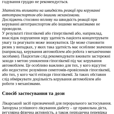
годування груддю не рекомендується.
Здатність впливати на швидкість реакції при керуванні
автотранспортом або іншими механізмами.
Досліджень стосовно впливу на швидкість реакції при
керуванні автотранспортом або іншими механізмами не
проводили.
У результаті гіпоглікемії або гіперглікемії або, наприклад,
внаслідок порушення зору здатність пацієнта концентрувати
увагу та реагувати може знижуватися. Це може становити
ризик у випадках, у яких така здатність має особливе значення
(наприклад, керування автомобілем або робота з механічними
засобами). Пацієнтам слід рекомендувати вживати застережні
заходи з метою уникнення гіпоглікемії під час керування
автомобілем. Це особливо важливо для тих, у кого відсутнє
або недостатнє розуміння симптомів-провісників гіпоглікемії,
або тих, у кого часті епізоди гіпоглікемії. За таких обставин
слід обміркувати доцільність керування автомобілем або
роботи з механізмами.
Спосіб застосування та дози
Лікарський засіб призначений для перорального застосування.
Запорука успішного лікування діабету – це правильна дієта,
регулярна фізична активність, а також періодична перевірка