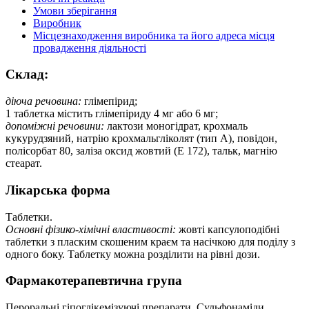
Умови зберігання
Виробник
Місцезнаходження виробника та його адреса місця
провадження діяльності
Склад:
діюча речовина:
глімепірид;
1 таблетка містить глімепіриду 4 мг або 6 мг;
допоміжні речовини:
лактози моногідрат, крохмаль
кукурудзяний, натрію крохмальгліколят (тип А), повідон,
полісорбат 80, заліза оксид жовтий (Е 172), тальк, магнію
стеарат.
Лікарська форма
Таблетки.
Основні фізико-хімічні властивості:
жовті капсулоподібні
таблетки з пласким скошеним краєм та насічкою для поділу з
одного боку. Таблетку можна розділити на рівні дози.
Фармакотерапевтична група
Пероральні гіпоглікемізуючі препарати. Сульфонаміди,