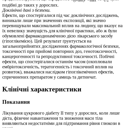
(0-last)
max
1/2
подібні до таких у дорослих.
Доклінічні дані з безпеки.
Ефекти, що спостерігалися під час доклінічних досліджень,
виникали лише при значеннях експозиції, які значно
перевищували максимальний вплив на людину, що вказує на
їх невелику значущість для клінічної практики, або ж були
обумовлені фармакодинамічною дією лікарського засобу
(гіпоглікемією). Цей результат ґрунтується на
загальноприйнятих дослідженнях фармакологічної безпеки,
токсичності при прийомі повторних доз, генотоксичності,
канцерогенності та репродуктивної токсичності. Побічні
ефекти, що спостерігалися останнім часом (охоплювали
ембріотоксичність, тератогенність і токсичний вплив на
розвиток), вважалися наслідком гіпоглікемічних ефектів,
спричинених препаратом у самиць та дитинчат.
Клінічні характеристики
Показання
Лікування цукрового діабету ІІ типу у дорослих, коли лише
дієта, фізичне навантаження та зниження маси тіла
виявляються недостатніми для підтримання рівня глюкози в