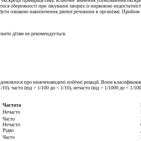
 екскреції прамірацетаму. Клінічне значення уповільнення екскре
тися обережності при лікуванні хворих із нирковою недостатністю
 бути ознакою накопичення діючої речовини в організмі. Прийом 
увати дітям не рекомендується.
ідомлялося про нижченаведені побічні реакції. Вони класифікован
, часто (від > 1/100 до < 1/10), нечасто (від > 1/1000 до < 1/100),
Частота
Нечасто
Часто
Нечасто
Рідко
Часто