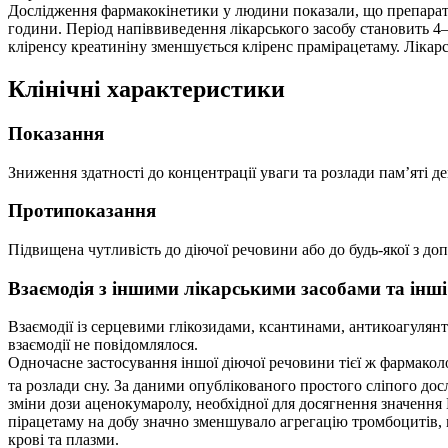
Дослідження фармакокінетики у людини показали, що препарат 
години. Період напіввиведення лікарського засобу становить 4
кліренсу креатиніну зменшується кліренс прамірацетаму. Лікарс
Клінічні характеристики
Показання
Зниження здатності до концентрації уваги та розлади пам’яті де
Протипоказання
Підвищена чутливість до діючої речовини або до будь-якої з до
Взаємодія з іншими лікарськими засобами та інші
Взаємодії із серцевими глікозидами, ксантинами, антикоагулянт
взаємодії не повідомлялося.
Одночасне застосування іншої діючої речовини тієї ж фармакол
та розлади сну. За даними опублікованого простого сліпого до
зміни дози аценокумаролу, необхідної для досягнення значення
пірацетаму на добу значно зменшувало агрегацію тромбоцитів, вив
крові та плазми.