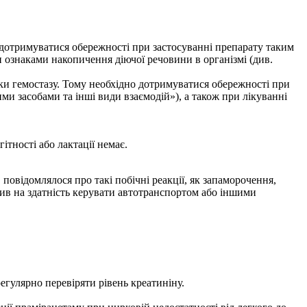
д дотримуватися обережності при застосуванні препарату таким
ти ознаками накопичення діючої речовини в організмі (див.
ики гемостазу. Тому необхідно дотримуватися обережності при
ми засобами та інші види взаємодій»), а також при лікуванні
тності або лактації немає.
повідомлялося про такі побічні реакції, як запаморочення,
плив на здатність керувати автотранспортом або іншими
регулярно перевіряти рівень креатиніну.