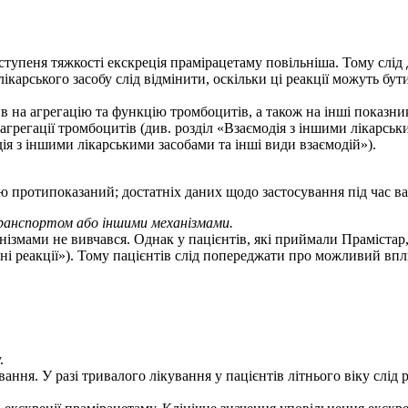
 ступеня тяжкості екскреція прамірацетаму повільніша. Тому слі
ікарського засобу слід відмінити, оскільки ці реакції можуть бу
ив на агрегацію та функцію тромбоцитів, а також на інші показн
агрегації тромбоцитів (див. розділ «Взаємодія з іншими лікарськи
дія з іншими лікарськими засобами та інші види взаємодій»).
 протипоказаний; достатніх даних щодо застосування під час вагі
транспортом або іншими механізмами.
змами не вивчався. Однак у пацієнтів, які приймали Прамістар, 
ічні реакції»). Тому пацієнтів слід попереджати про можливий в
.
ння. У разі тривалого лікування у пацієнтів літнього віку слід 