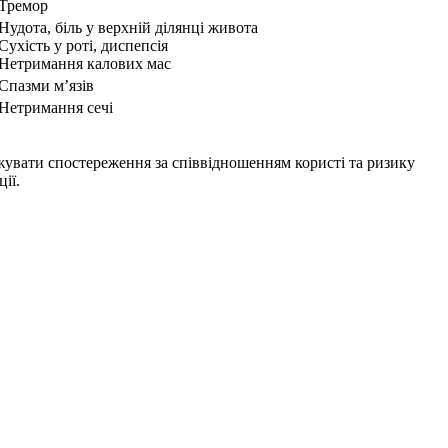
Тремор
Нудота, біль у верхній ділянці живота
Сухість у роті, диспепсія
Нетримання калових мас
Спазми м’язів
Нетримання сечі
вжувати спостереження за співвідношенням користі та ризику
ії.