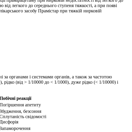
ції прамірацетаму при нирковій недостатності від легкого до
 від легкого до середнього ступеня тяжкості, а при появі
лікарського засобу Прамістар при тяжкій нирковій
і за органами і системами органів, а також за частотою
 рідко (від > 1/10000 до < 1/1000), дуже рідко (< 1/10000) і
Побічні реакції
Погіршення апетиту
Збудження, безсоння
Сплутаність свідомості
Дисфорія
Запаморочення