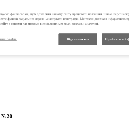
вуємо файли cookie, щоб дозволити нашому сайту працювати належним чином, персоналізу
иті плівковою оболонкою, по 600мг №20
авати функції соціальних мереж і аналізувати наш трафік. Ми також ділимося інформацією 
сайту з нашими партнерами в соціальних мережах, рекламі і аналітиці.
ння cookie
Відхилити все
Прийняти всі 
г №20