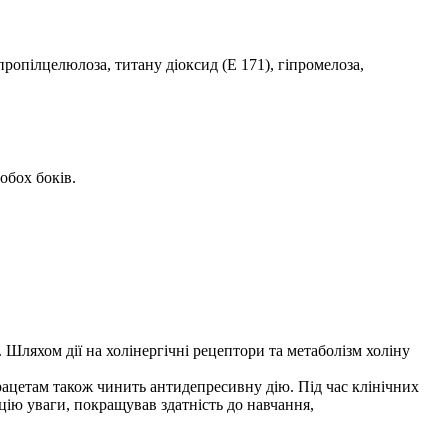
ропілцелюлоза, титану діоксид (Е 171), гіпромелоза,
обох боків.
 Шляхом дії на холінергічні рецептори та метаболізм холіну
ірацетам також чинить антидепресивну дію. Під час клінічних
цію уваги, покращував здатність до навчання,