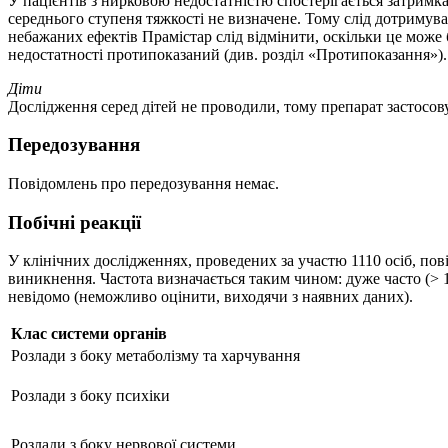
У пацієнтів з нирковою недостатністю спостерігається затримка
середнього ступеня тяжкості не визначене. Тому слід дотримува
небажаних ефектів Прамістар слід відмінити, оскільки це може
недостатності протипоказаний (див. розділ «Протипоказання»).
Діти
Дослідження серед дітей не проводили, тому препарат застосов
Передозування
Повідомлень про передозування немає.
Побічні реакції
У клінічних дослідженнях, проведених за участю 1110 осіб, пов
виникнення. Частота визначається таким чином: дуже часто (> 1/10)
невідомо (неможливо оцінити, виходячи з наявних даних).
Клас системи органів
Розлади з боку метаболізму та харчування
Розлади з боку психіки
Розлади з боку нервової системи