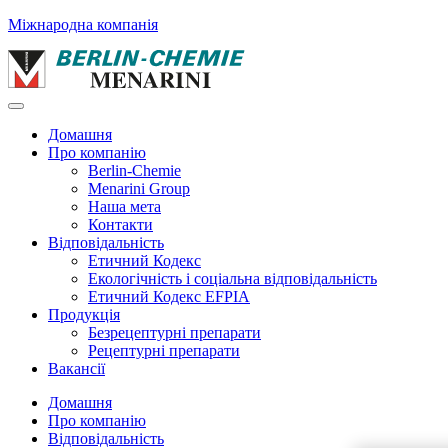
Міжнародна компанія
Домашня
Про компанію
Berlin-Chemie
Menarini Group
Наша мета
Контакти
Відповідальність
Етичний Кодекс
Екологічність і соціальна відповідальність
Етичний Кодекс EFPIA
Продукція
Безрецептурні препарати
Рецептурні препарати
Вакансії
Домашня
Про компанію
Відповідальність