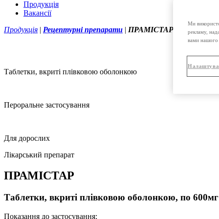
Продукція
Вакансії
Ми використо
Продукція
|
Рецептурні препарати
|
ПРАМІСТАР таблетки, вкр
рекламу, над
вами нашого 
Налаштува
Таблетки, вкриті плівковою оболонкою
Пероральне застосування
Для дорослих
Лікарський препарат
ПРАМІСТАР
Таблетки, вкриті плівковою оболонкою, по 600м
Показання до застосування: