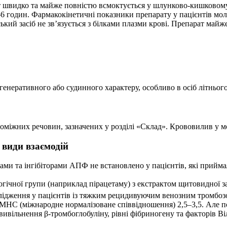
швидко та майже повністю всмоктується у шлунково-кишковому тра
–6 годин. Фармакокінетичні показники препарату у пацієнтів моло
ький засіб не зв’язується з білками плазми крові. Препарат майж
генеративного або судинного характеру, особливо в осіб літнього
поміжних речовин, зазначених у розділі «Склад». Крововилив у м
 види взаємодій
ами та інгібіторами АПФ не встановлено у пацієнтів, які прийма
огічної групи (наприклад пірацетаму) з екстрактом щитовидної з
слідження у пацієнтів із тяжким рецидивуючим венозним тромбоз
 МНС (міжнародне нормалізоване співвідношення) 2,5–3,5. Але по
ільнення β-тромбоглобуліну, рівні фібриногену та факторів Віллеб