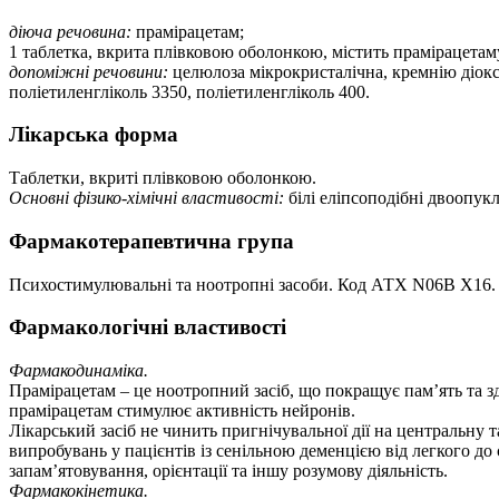
діюча речовина:
прамірацетам;
1 таблетка, вкрита плівковою оболонкою, містить прамірацетаму
допоміжні речовини:
целюлоза мікрокристалічна, кремнію діокси
поліетиленгліколь 3350, поліетиленгліколь 400.
Лікарська форма
Таблетки, вкриті плівковою оболонкою.
Основні фізико-хімічні властивості:
білі еліпсоподібні двоопукл
Фармакотерапевтична група
Психостимулювальні та ноотропні засоби. Код АТХ N06B X16.
Фармакологічні властивості
Фармакодинаміка.
Прамірацетам – це ноотропний засіб, що покращує пам’ять та зд
прамірацетам стимулює активність нейронів.
Лікарський засіб не чинить пригнічувальної дії на центральну
випробувань у пацієнтів із сенільною деменцією від легкого до
запам’ятовування, орієнтації та іншу розумову діяльність.
Фармакокінетика.