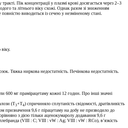
кті. Пік концентрації у плазмі крові досягається через 2–3
дого та літнього віку схожі. Однак разом зі зниженням
е повністю виводиться із сечею у незміненому стані.
 віку.
озок. Тяжка ниркова недостатність. Печінкова недостатність.
ли 600 мг прамірацетаму кожні 12 годин. Про інші значні
алози (Т
+Т
) спричиняло сплутаність свідомості, дратівливість
3
4
ом призначення 9,6 г пірацетаму на добу не призводило до
рівняно з дією тільки аценокумаролу додавання 9,6 г
ранда (VIII : C; VIII : vW : Ag; VIII : vW : RCo), в’язкість