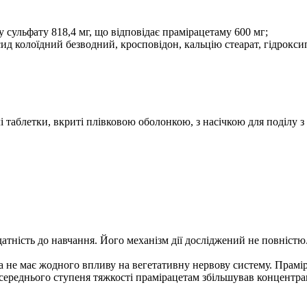
 сульфату 818,4 мг, що відповідає прамірацетаму 600 мг;
д колоїдний безводний, кросповідон, кальцію стеарат, гідроксип
і таблетки, вкриті плівковою оболонкою, з насічкою для поділу з 
атність до навчання. Його механізм дії досліджений не повністю.
 та не має жодного впливу на вегетативну нервову систему. Прам
 середнього ступеня тяжкості прамірацетам збільшував концентра