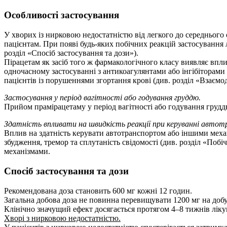
Особливості застосування
У хворих із нирковою недостатністю від легкого до середнього
пацієнтам. При появі будь-яких побічних реакцій застосування л
розділ «Спосіб застосування та дози»).
Пірацетам як засіб того ж фармакологічного класу виявляє впл
одночасному застосуванні з антикоагулянтами або інгібіторами 
пацієнтів із порушеннями згортання крові (див. розділ «Взаємо
Застосування у період вагітності або годування груддю.
Прийом прамірацетаму у період вагітності або годування груддю
Здатність впливати на швидкість реакції при керуванні авто
Вплив на здатність керувати автотранспортом або іншими механі
збудження, тремор та сплутаність свідомості (див. розділ «Поб
механізмами.
Спосіб застосування та дози
Рекомендована доза становить 600 мг кожні 12 годин.
Загальна добова доза не повинна перевищувати 1200 мг на добу
Клінічно значущий ефект досягається протягом 4–8 тижнів лікува
Хворі з нирковою недостатністю.