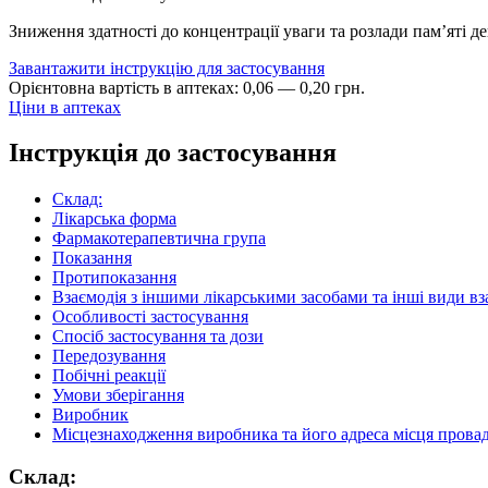
Зниження здатності до концентрації уваги та розлади пам’яті де
Завантажити інструкцію для застосування
Орієнтовна вартість в аптеках:
0
,
06
—
0
,
20
грн.
Ціни в аптеках
Інструкція до застосування
Склад:
Лікарська форма
Фармакотерапевтична група
Показання
Протипоказання
Взаємодія з іншими лікарськими засобами та інші види вз
Особливості застосування
Спосіб застосування та дози
Передозування
Побічні реакції
Умови зберігання
Виробник
Місцезнаходження виробника та його адреса місця провад
Склад: