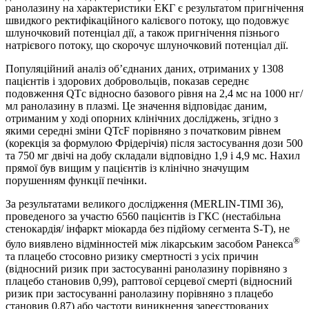
ранолазину на характеристики ЕКГ є результатом пригнічення
швидкого ректифікаційного калієвого потоку, що подовжує
шлуночковий потенціал дії, а також пригнічення пізнього
натрієвого потоку, що скорочує шлуночковий потенціал дії.
Популяційний аналіз об’єднаних даних, отриманих у 1308
пацієнтів і здорових добровольців, показав середнє
подовження QTс відносно базового рівня на 2,4 мс на 1000 нг/
мл ранолазину в плазмі. Це значення відповідає даним,
отриманим у ході опорних клінічних досліджень, згідно з
якими середні зміни QTcF порівняно з початковим рівнем
(корекція за формулою Фрідерічія) після застосування дози 500
та 750 мг двічі на добу складали відповідно 1,9 і 4,9 мс. Нахил
прямої був вищим у пацієнтів із клінічно значущим
порушенням функції печінки.
За результатами великого дослідження (MERLIN-TIMI 36),
проведеного за участю 6560 пацієнтів із ГКС (нестабільна
стенокардія/ інфаркт міокарда без підйому сегмента S-T), не
®
було виявлено відмінностей між лікарським засобом Ранекса
та плацебо стосовно ризику смертності з усіх причин
(відносний ризик при застосуванні ранолазину порівняно з
плацебо становив 0,99), раптової серцевої смерті (відносний
ризик при застосуванні ранолазину порівняно з плацебо
становив 0,87) або частоти виникнення зареєстрованих