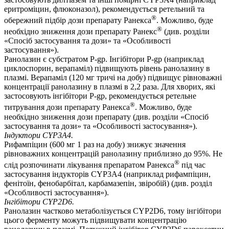
еритроміцин, флюконазол), рекомендується ретельний та
®
обережний підбір дози препарату Ранекса
. Можливо, буде
®
необхідно зниження дози препарату Ранекс
(див. розділи
«Спосіб застосування та дози» та «Особливості
застосування»).
Ранолазин є субстратом P-gp. Інгібітори P-gp (наприклад
циклоспорин, верапаміл) підвищують рівень ранолазину в
плазмі. Верапаміл (120 мг тричі на добу) підвищує рівноважні
концентрації ранолазину в плазмі в 2,2 раза. Для хворих, які
застосовують інгібітори P-gp, рекомендується ретельне
®
титрування дози препарату Ранекса
. Можливо, буде
необхідно зниження дози препарату (див. розділи «Спосіб
застосування та дози» та «Особливості застосування»).
Індуктори CYP3A4.
Рифампіцин (600 мг 1 раз на добу) знижує значення
рівноважних концентрацій ранолазину приблизно до 95%. Не
®
слід розпочинати лікування препаратом Ранекса
під час
застосування індукторів CYP3A4 (наприклад рифампіцин,
фенітоїн, фенобарбітал, карбамазепін, звіробій) (див. розділ
«Особливості застосування»).
Інгібітори CYP2D6.
Ранолазин частково метаболізується CYP2D6, тому інгібітори
цього ферменту можуть підвищувати концентрацію