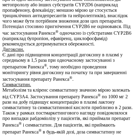
метопрололу або інших субстратів CYP2D6 (наприклад
пропафенону, флекаїніду; меншою мірою це стосується
трициклічних антидепресантів та нейролептиків), внаслідок
чого може бути потрібним зниження дози цих препаратів.
Потенціал стосовно пригнічення CYP2В6 не оцінювався. Під
®
час застосування Ранекси
одночасно із субстратами CYP2В6
(наприклад бупропіон, ефавіренц, циклофосфамід)
рекомендується дотримуватися обережності.
Дигоксин.
Є дані про підвищення концентрації дигоксину в плазмі у
середньому в 1,5 раза при одночасному застосуванні з
®
препаратом Ранекса
, тому необхідно проведення
моніторингу рівня дигоксину на початку та при завершенні
®
застосування препарату Ранекса
.
Симвастатин.
Метаболізм та кліренс симвастатину значною мірою залежать
®
від CYP3A4. Застосування препарату Ранекса
по 1000 мг 2
рази на добу підвищує концентрацію в плазмі лактону
симвастатину та симвастатинової кислоти приблизно в 2 рази.
Також у рамках постмаркетингового нагляду повідомлялося
про випадки рабдоміолізу у пацієнтів, які приймали препарат
®
Ранекса
і симвастатин. Для пацієнтів, які приймають
®
препарат Ранекса
в будь-якій дозі, доза симвастатину не