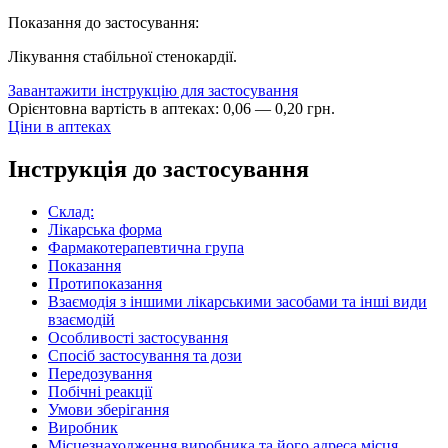
Показання до застосування:
Лікування стабільної стенокардії.
Завантажити інструкцію для застосування
Орієнтовна вартість в аптеках:
0
,
06
—
0
,
20
грн.
Ціни в аптеках
Інструкція до застосування
Склад:
Лікарська форма
Фармакотерапевтична група
Показання
Протипоказання
Взаємодія з іншими лікарськими засобами та інші види
взаємодій
Особливості застосування
Спосіб застосування та дози
Передозування
Побічні реакції
Умови зберігання
Виробник
Місцезнаходження виробника та його адреса місця