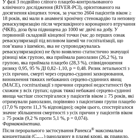
У фазі 3 подвійно сліпого плацебо-контрольованого
клінічного дослідження (RIVER-PCI), орієнтованого на
досягнення кінцевих точок, за участю 2604 пацієнтів віком ≥
18 років, які мали в анамнезі хронічну стенокардію та неповну
реваскуляризацію після черезшкірного коронарного втручання
(ЧКВ), доза була підвищена до 1000 мг двічі на добу. У
первинній складовій кінцевої точки (час до перших ознак
реваскуляризації під впливом ішемії чи госпіталізації, що
пов’язана з ішемією, яка не супроводжувалась
реваскуляризацією) не було виявлено статистично значущої
різниці між групою, яка приймала ранолазин (26,2 %), та
групою, яка приймала плацебо (28,3 %), співвідношення
ризику 0,95, 95 % ДІ 0,82–1,10, p = 0,48. Ризик летальності з
усіх причин, смерті через серцево-судинні захворювання,
виникнення тяжких небажаних серцево-судинних явищ
(МАСЕ), госпіталізації з причини серцевої недостатності був
схожим у всіх групах; однак тяжкі небажані серцево-судинні
явища частіше спостерігалися у пацієнтів віком ≥ 75 років, які
отримували ранолазин, порівняно з пацієнтами групи плацебо
(17,0 % проти 11,3 % відповідно); окрім цього, спостерігалося
значне збільшення смертності з усіх причин у пацієнтів віком
≥ 75 років (9,2 % проти 5,1 %, р = 0,074).
Фармакокінетика.
®
Після перорального застосування Ранекса
максимальна
концентрація (С
) ранолазину в плазмі крові, як правило,
max