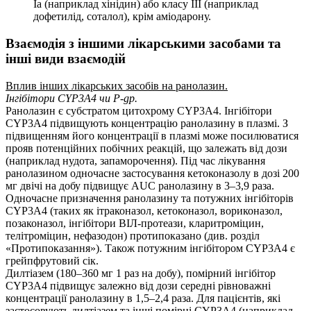
Іа (наприклад хінідин) або класу ІІІ (наприклад
дофетилід, соталол), крім аміодарону.
Взаємодія з іншими лікарськими засобами та
інші види взаємодій
Вплив інших лікарських засобів на ранолазин.
Інгібітори CYP3A4 чи P-gp.
Ранолазин є субстратом цитохрому CYP3A4. Інгібітори
CYP3A4 підвищують концентрацію ранолазину в плазмі. З
підвищенням його концентрації в плазмі може посилюватися
прояв потенційних побічних реакцій, що залежать від дози
(наприклад нудота, запаморочення). Під час лікування
ранолазином одночасне застосування кетоконазолу в дозі 200
мг двічі на добу підвищує AUC ранолазину в 3–3,9 раза.
Одночасне призначення ранолазину та потужних інгібіторів
CYP3A4 (таких як ітраконазол, кетоконазол, вориконазол,
позаконазол, інгібітори ВІЛ-протеази, кларитроміцин,
телітроміцин, нефазодон) протипоказано (див. розділ
«Протипоказання»). Також потужним інгібітором CYP3A4 є
грейпфрутовий сік.
Дилтіазем (180–360 мг 1 раз на добу), помірний інгібітор
CYP3A4 підвищує залежно від дози середні рівноважні
концентрації ранолазину в 1,5–2,4 раза. Для пацієнтів, які
застосовують дилтіазем та інші помірні CYP3A4 (наприклад