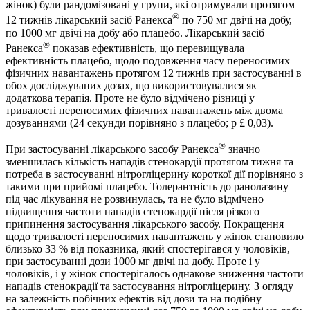
жінок) були рандомізовані у групи, які отримували протягом
®
12 тижнів лікарський засіб Ранекса
по 750 мг двічі на добу,
по 1000 мг двічі на добу або плацебо. Лікарський засіб
®
Ранекса
показав ефективність, що перевищувала
ефективність плацебо, щодо подовження часу переносимих
фізичних навантажень протягом 12 тижнів при застосуванні в
обох досліджуваних дозах, що використовувалися як
додаткова терапія. Проте не було відмічено різниці у
тривалості переносимих фізичних навантажень між двома
дозуваннями (24 секунди порівняно з плацебо; p £ 0,03).
®
При застосуванні лікарського засобу Ранекса
значно
зменшилась кількість нападів стенокардії протягом тижня та
потреба в застосуванні нітрогліцерину короткої дії порівняно з
такими при прийомі плацебо. Толерантність до ранолазину
під час лікування не розвинулась, та не було відмічено
підвищення частоти нападів стенокардії після різкого
припинення застосування лікарського засобу. Покращення
щодо тривалості переносимих навантажень у жінок становило
близько 33 % від показника, який спостерігався у чоловіків,
при застосуванні дози 1000 мг двічі на добу. Проте і у
чоловіків, і у жінок спостерігалось однакове зниження частоти
нападів стенокрадії та застосування нітрогліцерину. З огляду
на залежність побічних ефектів від дози та на подібну