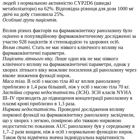
людей з нормальною активністю CYP2D6 (швидкі
метаболізатори) на 62%. Відповідна різниця для дози 1000 мг
двічі на добу становила 25%.
Особливі групи пацієнтів.
Вплив різних факторів на фармакокінетику ранолазину було
оцінено в популяційному фармакокінетичному дослідженні за
участю 928 пацієнтів зі стенокардією та здорових осіб.
Вплив статі.
Стать не має ніякого клінічного впливу на
фармакокінетичні параметри.
Пацієнти літнього віку.
Лише один вік не має ніякого
клінічного впливу на фармакокінетичні параметри, однак у
хворих літнього віку можливе посилення дії ранолазину через
вікове зниження функції нирок.
Маса тіла.
В осіб з масою тіла 40 кг вплив ранолазину
приблизно в 1,4 раза більший, ніж у осіб з масою тіла 70 кг.
Застійна серцева недостатність (ЗСН).
ЗСН класів NYHA
III–IV призводить до підвищення концентрації ранолазину в
плазмі крові приблизно в 1,3 раза.
Ниркова недостатність.
Проведені дослідження впливу
ниркової функції на фармакокінетику ранолазину засвідчили,
що у хворих з легкою, помірною або тяжкою нирковою
недостатністю показник AUC ранолазину був у середньому в
1,7–2 рази вищим, ніж в осіб з нормальною функцією нирок.
Також була відмічена значна індивідуальна варіативність