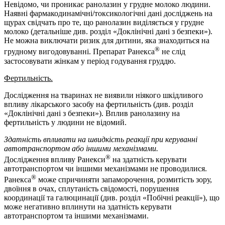
Невідомо, чи проникає ранолазин у грудне молоко людини.
Наявні фармакодинамічні/токсикологічні дані досліджень на
щурах свідчать про те, що ранолазин виділяється у грудне
молоко (детальніше див. розділ «Доклінічні дані з безпеки»).
Не можна виключати ризик для дитини, яка знаходиться на
®
грудному вигодовуванні. Препарат Ранекса
не слід
застосовувати жінкам у період годування груддю.
Фертильність.
Дослідження на тваринах не виявили ніякого шкідливого
впливу лікарського засобу на фертильність (див. розділ
«Доклінічні дані з безпеки»). Вплив ранолазину на
фертильність у людини не відомий.
Здатність впливати на швидкість реакції при керуванні
автотранспортом або іншими механізмами.
®
Дослідження впливу Ранекси
на здатність керувати
автотранспортом чи іншими механізмами не проводилися.
®
Ранекса
може спричиняти запаморочення, розмитість зору,
двоїння в очах, сплутаність свідомості, порушення
координації та галюцинації (див. розділ «Побічні реакції»), що
може негативно вплинути на здатність керувати
автотранспортом та іншими механізмами.