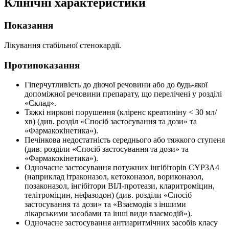
Клінічні характеристики
Показання
Лікування стабільної стенокардії.
Протипоказання
Гіперчутливість до діючої речовини або до будь-якої
допоміжної речовини препарату, що перелічені у розділі
«Склад».
Тяжкі ниркові порушення (кліренс креатиніну < 30 мл/
хв) (див. розділ «Спосіб застосування та дози» та
«Фармакокінетика»).
Печінкова недостатність середнього або тяжкого ступеня
(див. розділи «Спосіб застосування та дози» та
«Фармакокінетика»).
Одночасне застосування потужних інгібіторів CYP3A4
(наприклад ітраконазол, кетоконазол, вориконазол,
позаконазол, інгібітори ВІЛ-протеази, кларитроміцин,
телітроміцин, нефазодон) (див. розділи «Спосіб
застосування та дози» та «Взаємодія з іншими
лікарськими засобами та інші види взаємодій»).
Одночасне застосування антиаритмічних засобів класу