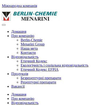
Міжнародна компанія
Домашня
Про компанію
Berlin-Chemie
Menarini Group
Наша мета
Контакти
Відповідальність
Етичний Кодекс
Екологічність і соціальна відповідальність
Етичний Кодекс EFPIA
Продукція
Безрецептурні препарати
Рецептурні препарати
Вакансії
Домашня
Про компанію
Відповідальність