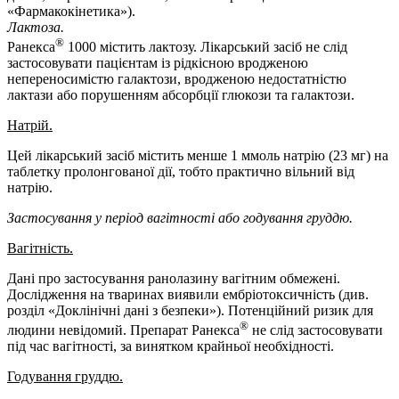
«Фармакокінетика»).
Лактоза.
®
Ранекса
1000 містить лактозу. Лікарський засіб не слід
застосовувати пацієнтам із рідкісною вродженою
непереносимістю галактози, вродженою недостатністю
лактази або порушенням абсорбції глюкози та галактози.
Натрій.
Цей лікарський засіб містить менше 1 ммоль натрію (23 мг) на
таблетку пролонгованої дії, тобто практично вільний від
натрію.
Застосування у період вагітності або годування груддю.
Вагітність.
Дані про застосування ранолазину вагітним обмежені.
Дослідження на тваринах виявили ембріотоксичність (див.
розділ «Доклінічні дані з безпеки»). Потенційний ризик для
®
людини невідомий. Препарат Ранекса
не слід застосовувати
під час вагітності, за винятком крайньої необхідності.
Годування груддю.