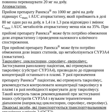
повинна перевищувати 20 мг на добу.
Аторвастатин.
®
Прийом препарату Ранекса
по 1000 мг двічі на добу
підвищує C
і AUC аторвастатину, який приймають в дозі
max
80 мг один раз на добу, в 1,4 і в 1,3 раза відповідно і змінює
C
і AUC метаболітів аторвастатину менш ніж на 35%. При
max
®
прийомі препарату Ранекса
може бути потрібно обмеження
дози аторвастатину і проведення належного клінічного
спостереження.
®
При прийомі препарату Ранекса
може бути потрібно
обмеження дози інших статинів, що метаболізуються CYP3А4
(ловастатин).
Такролімус, циклоспорин, сиролімус, еверолімус.
Застосування ранолазину пацієнтам, які отримували
такролімус (субстрат CYP3A4), призводило до підвищення
концентрацій останнього в плазмі. У разі призначення
®
препарату Ранекса
пацієнтам, які отримують такролімус,
рекомендується контролювати концентрації такролімусу в
плазмі і в разі необхідності коригувати дозу такролімусу.
Такий контроль також рекомендований при застосуванні
інших субстратів CYP3A4 з вузьким терапевтичним
діапазоном (наприклад циклоспорин, сиролімус, еверолімус).
Лікарські засоби, які транспортуються транспортувальником
органічних катіонів-2 (OCT2).