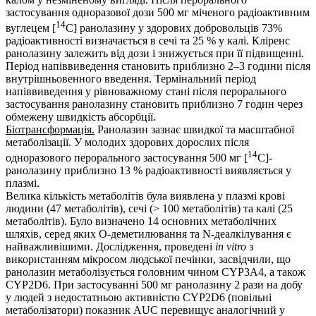
застосування одноразової дози 500 мг міченого радіоактивним
14
вуглецем [
C] ранолазину у здорових добровольців 73%
радіоактивності визначається в сечі та 25 % у калі. Кліренс
ранолазину залежить від дози і знижується при її підвищенні.
Період напіввиведення становить приблизно 2–3 години після
внутрішньовенного введення. Термінальний період
напіввиведення у рівноважному стані після перорального
застосування ранолазину становить приблизно 7 годин через
обмежену швидкість абсорбції.
Біотрансформація.
Ранолазин зазнає швидкої та масштабної
метаболізації. У молодих здорових дорослих після
14
одноразового перорального застосування 500 мг [
C]-
ранолазину приблизно 13 % радіоактивності виявляється у
плазмі.
Велика кількість метаболітів була виявлена у плазмі крові
людини (47 метаболітів), сечі (> 100 метаболітів) та калі (25
метаболітів). Було визначено 14 основних метаболічних
шляхів, серед яких О-деметилювання та N-деалкілування є
найважливішими. Дослідження, проведені
in vitro
з
використанням мікросом людської печінки, засвідчили, що
ранолазин метаболізується головним чином CYP3А4, а також
CYP2D6. При застосуванні 500 мг ранолазину 2 рази на добу
у людей з недостатньою активністю CYP2D6 (повільні
метаболізатори) показник AUC перевищує аналогічний у