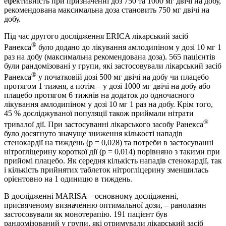
ефективність при призначенні доз 750 та 1000 мг двічі на добу,
рекомендована максимальна доза становить 750 мг двічі на
добу.
Під час другого дослідження ERICA лікарський засіб
®
Ранекса
було додано до лікування амлодипіном у дозі 10 мг 1
раз на добу (максимальна рекомендована доза). 565 пацієнтів
були рандомізовані у групи, які застосовували лікарський засіб
®
Ранекса
у початковій дозі 500 мг двічі на добу чи плацебо
протягом 1 тижня, а потім – у дозі 1000 мг двічі на добу або
плацебо протягом 6 тижнів на додаток до одночасного
лікування амлодипіном у дозі 10 мг 1 раз на добу. Крім того,
45 % досліджуваної популяції також приймали нітрати
®
тривалої дії. При застосуванні лікарського засобу Ранекса
було досягнуто значуще зниження кількості нападів
стенокардії на тиждень (р = 0,028) та потреби в застосуванні
нітрогліцерину короткої дії (р = 0,014) порівняно з такими при
прийомі плацебо. Як середня кількість нападів стенокардії, так
і кількість прийнятих таблеток нітрогліцерину зменшилась
орієнтовно на 1 одиницю в тиждень.
В дослідженні MARISA – основному дослідженні,
присвяченому визначенню оптимальної дози, – ранолазин
застосовували як монотерапію. 191 пацієнт був
рандомізований у групи, які отримували лікарський засіб