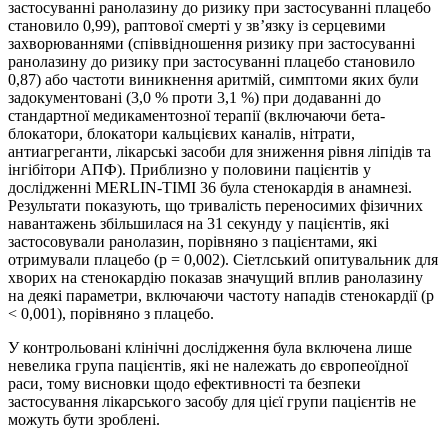
застосуванні ранолазину до ризику при застосуванні плацебо
становило 0,99), раптової смерті у зв’язку із серцевими
захворюваннями (співвідношення ризику при застосуванні
ранолазину до ризику при застосуванні плацебо становило
0,87) або частоти виникнення аритмій, симптоми яких були
задокументовані (3,0 % проти 3,1 %) при додаванні до
стандартної медикаментозної терапії (включаючи бета-
блокатори, блокатори кальцієвих каналів, нітрати,
антиагреганти, лікарські засоби для зниження рівня ліпідів та
інгібітори АПФ). Приблизно у половини пацієнтів у
дослідженні MERLIN-TIMI 36 була стенокардія в анамнезі.
Результати показують, що тривалість переносимих фізичних
навантажень збільшилася на 31 секунду у пацієнтів, які
застосовували ранолазин, порівняно з пацієнтами, які
отримували плацебо (р = 0,002). Сіетлський опитувальник для
хворих на стенокардію показав значущий вплив ранолазину
на деякі параметри, включаючи частоту нападів стенокардії (р
< 0,001), порівняно з плацебо.
У контрольовані клінічні дослідження була включена лише
невелика група пацієнтів, які не належать до європеоїдної
раси, тому висновки щодо ефективності та безпеки
застосування лікарського засобу для цієї групи пацієнтів не
можуть бути зроблені.