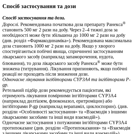
Спосіб застосування та дози
Спосіб застосування та дози.
®
Дорослі.
Рекомендована початкова доза препарату Ранекса
становить 500 мг 2 рази на добу. Через 2–4 тижні доза за
необхідності може бути збільшена до 1000 мг 2 рази на добу
(див. розділ «Фармакодинаміка»). Рекомендована максимальна
доза становить 1000 мг 2 рази на добу. Якщо у хворого
спостерігаються побічні явища, спричинені застосуванням
лікарського засобу (наприклад запаморочення, нудота,
®
блювання), то доза лікарського засобу Ранекса
може бути
знижена (титрування). Лікування припиняють, якщо побічні
реакції не проходять після зниження дози.
Одночасне лікування інгібіторами CYP3A4 та інгібіторами P-
gp.
Ретельний підбір дози рекомендується пацієнтам, які
отримують лікування помірними інгібіторами CYP3A4
(наприклад дилтіазем, флюконазол, еритроміцин) або
інгібіторами P-gp (наприклад верапаміл, циклоспорин). (див.
розділи «Особливості застосування» та «Взаємодія з іншими
лікарськими засобами та інші види взаємодій»).
Одночасне застосування з потужними інгібіторами CYP3A4
протипоказане (див. розділи «Протипоказання» та «Взаємодія
з іншими лікарськими засобами та інші види взаємодій»).