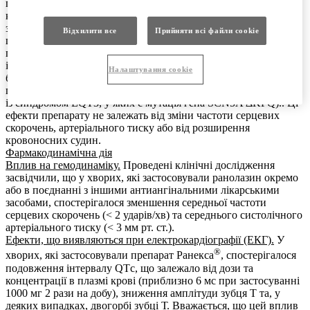
при ішемії. Це зниження надлишку внутрішньоклітинного
кальцію буде сприяти розслабленню міокарда і, таким чином,
знижувати шлункове діастолічне напруження лівого
Відхилити все
Прийняти всі файли сookie
шлуночка. Клінічні докази гальмування пізнього натрієвого
потоку ранолазином проявлялися значним скороченням
інтервалу QTc та покращенням діастолічної релаксації, що
Налаштування cookie
було виявлено під час відкритого дослідження за участю 5
пацієнтів із синдромом подовженого інтервалу QT (пацієнти
із синдромом LQT3, у яких є мутація гена SCN5A ΔKPQ).. Ці
ефекти препарату не залежать від зміни частоти серцевих
скорочень, артеріального тиску або від розширення
кровоносних судин.
Фармакодинамічна дія
Вплив на гемодинаміку.
Проведені клінічні дослідження
засвідчили, що у хворих, які застосовували ранолазин окремо
або в поєднанні з іншими антиангінальними лікарськими
засобами, спостерігалося зменшення середньої частоти
серцевих скорочень (< 2 ударів/хв) та середнього систолічного
артеріального тиску (< 3 мм рт. ст.).
Ефекти, що виявляються при електрокардіографії (ЕКГ).
У
®
хворих, які застосовували препарат Ранекса
, спостерігалося
подовження інтервалу QTс, що залежало від дози та
концентрації в плазмі крові (приблизно 6 мс при застосуванні
1000 мг 2 рази на добу), зниження амплітуди зубця Т та, у
деяких випадках, двогорбі зубці Т. Вважається, що цей вплив