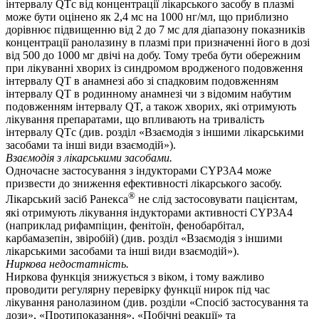
інтервалу QTс від концентрації лікарського засобу в плазмі
може бути оцінено як 2,4 мс на 1000 нг/мл, що приблизно
дорівнює підвищенню від 2 до 7 мс для діапазону показників
концентрації ранолазину в плазмі при призначенні його в дозі
від 500 до 1000 мг двічі на добу. Тому треба бути обережним
при лікуванні хворих із синдромом вродженого подовження
інтервалу QT в анамнезі або зі спадковим подовженням
інтервалу QT в родинному анамнезі чи з відомим набутим
подовженням інтервалу QT, а також хворих, які отримують
лікування препаратами, що впливають на тривалість
інтервалу QTс (див. розділ «Взаємодія з іншими лікарськими
засобами та інші види взаємодій»).
Взаємодія з лікарськими засобами.
Одночасне застосування з індукторами CYP3A4 може
призвести до зниження ефективності лікарського засобу.
®
Лікарський засіб Ранекса
не слід застосовувати пацієнтам,
які отримують лікування індукторами активності CYP3A4
(наприклад рифампіцин, фенітоїн, фенобарбітал,
карбамазепін, звіробій) (див. розділ «Взаємодія з іншими
лікарськими засобами та інші види взаємодій»).
Ниркова недостатність.
Ниркова функція знижується з віком, і тому важливо
проводити регулярну перевірку функції нирок під час
лікування ранолазином (див. розділи «Спосіб застосування та
дози», «Протипоказання», «Побічні реакції» та