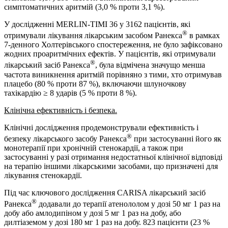
симптоматичних аритмій (3,0 % проти 3,1 %).
У дослідженні MERLIN-TIMI 36 у 3162 пацієнтів, які
®
отримували лікування лікарським засобом Ранекса
в рамках
7-денного Холтерівського спостереження, не було зафіксовано
жодних проаритмічних ефектів. У пацієнтів, які отримували
®
лікарський засіб Ранекса
, була відмічена значущо менша
частота виникнення аритмій порівняно з тими, хто отримував
плацебо (80 % проти 87 %), включаючи шлуночкову
тахікардію ≥ 8 ударів (5 % проти 8 %).
Клінічна ефективність і безпека.
Клінічні дослідження продемонстрували ефективність і
®
безпеку лікарського засобу Ранекса
при застосуванні його як
монотерапії при хронічній стенокардії, а також при
застосуванні у разі отримання недостатньої клінічної відповіді
на терапію іншими лікарськими засобами, що призначені для
лікування стенокардії.
Під час ключового дослідження CARISA лікарський засіб
®
Ранекса
додавали до терапії атенололом у дозі 50 мг 1 раз на
добу або амлодипіном у дозі 5 мг 1 раз на добу, або
дилтіаземом у дозі 180 мг 1 раз на добу. 823 пацієнти (23 %