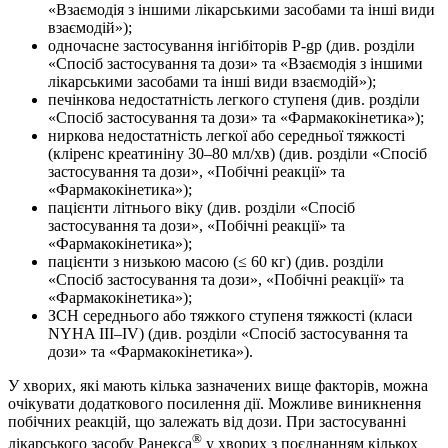
«Взаємодія з іншими лікарськими засобами та інші види
взаємодій»);
одночасне застосування інгібіторів P-gp (див. розділи
«Спосіб застосування та дози» та «Взаємодія з іншими
лікарськими засобами та інші види взаємодій»);
печінкова недостатність легкого ступеня (див. розділи
«Спосіб застосування та дози» та «Фармакокінетика»);
ниркова недостатність легкої або середньої тяжкості
(кліренс креатиніну 30–80 мл/хв) (див. розділи «Спосіб
застосування та дози», «Побічні реакції» та
«Фармакокінетика»);
пацієнти літнього віку (див. розділи «Спосіб
застосування та дози», «Побічні реакції» та
«Фармакокінетика»);
пацієнти з низькою масою (≤ 60 кг) (див. розділи
«Спосіб застосування та дози», «Побічні реакції» та
«Фармакокінетика»);
ЗСН середнього або тяжкого ступеня тяжкості (класи
NYHA III–IV) (див. розділи «Спосіб застосування та
дози» та «Фармакокінетика»).
У хворих, які мають кілька зазначених вище факторів, можна
очікувати додаткового посилення дії. Можливе виникнення
побічних реакцій, що залежать від дози. При застосуванні
®
лікарського засобу Ранекса
у хворих з поєднанням кількох