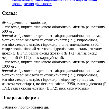
провадження діяльності
Склад:
діюча речовина: ranolazine;
1 таблетка, вкрита плівковою оболонкою, містить ранолазину
500 мг;
допоміжні речовини:
целюлоза мікрокристалічна, сополімер
метакрилової кислоти та етилакрилату (1:1), гіпромелоза,
магнію стеарат, натрію гідроксид, поліетиленгліколь 3350,
спирт полівініловий частково гідролізований, тальк, титану
діоксид (Е 171), заліза оксид жовтий (Е 172), заліза оксид
червоний (Е 172), віск карнаубський;
1 таблетка, вкрита плівковою оболонкою, містить ранолазину
1000 мг;
допоміжні речовини:
целюлоза мікрокристалічна, сополімер
метакрилової кислоти та етилакрилату (1:1), гіпромелоза,
магнію стеарат, натрію гідроксид, гліцерину триацетат,
лактози моногідрат, поліетиленгліколь 3350, титану діоксид (Е
171), заліза оксид жовтий (Е 172), віск карнаубський.
Лікарська форма
Таблетки пролонгованої дії.