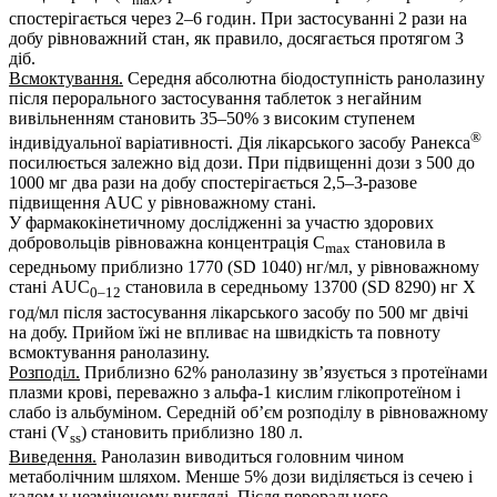
спостерігається через 2–6 годин. При застосуванні 2 рази на
добу рівноважний стан, як правило, досягається протягом 3
діб.
Всмоктування.
Середня абсолютна біодоступність ранолазину
після перорального застосування таблеток з негайним
вивільненням становить 35–50% з високим ступенем
®
індивідуальної варіативності. Дія лікарського засобу Ранекса
посилюється залежно від дози. При підвищенні дози з 500 до
1000 мг два рази на добу спостерігається 2,5–3-разове
підвищення AUC у рівноважному стані.
У фармакокінетичному дослідженні за участю здорових
добровольців рівноважна концентрація С
становила в
max
середньому приблизно 1770 (SD 1040) нг/мл, у рівноважному
стані AUC
становила в середньому 13700 (SD 8290) нг X
0–12
год/мл після застосування лікарського засобу по 500 мг двічі
на добу. Прийом їжі не впливає на швидкість та повноту
всмоктування ранолазину.
Розподіл.
Приблизно 62% ранолазину зв’язується з протеїнами
плазми крові, переважно з альфа-1 кислим глікопротеїном і
слабо із альбуміном. Середній об’єм розподілу в рівноважному
стані (V
) становить приблизно 180 л.
ss
Виведення.
Ранолазин виводиться головним чином
метаболічним шляхом. Менше 5% дози виділяється із сечею і
калом у незміненому вигляді. Після перорального