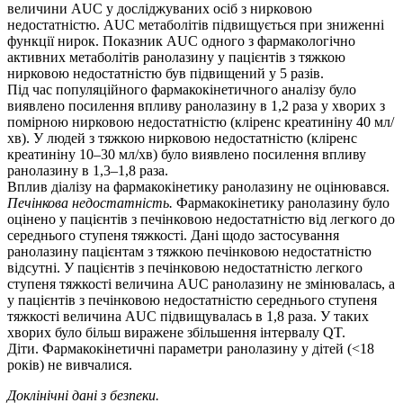
величини AUC у досліджуваних осіб з нирковою
недостатністю. AUC метаболітів підвищується при зниженні
функції нирок. Показник AUC одного з фармакологічно
активних метаболітів ранолазину у пацієнтів з тяжкою
нирковою недостатністю був підвищений у 5 разів.
Під час популяційного фармакокінетичного аналізу було
виявлено посилення впливу ранолазину в 1,2 раза у хворих з
помірною нирковою недостатністю (кліренс креатиніну 40 мл/
хв). У людей з тяжкою нирковою недостатністю (кліренс
креатиніну 10–30 мл/хв) було виявлено посилення впливу
ранолазину в 1,3–1,8 раза.
Вплив діалізу на фармакокінетику ранолазину не оцінювався.
Печінкова недостатність.
Фармакокінетику ранолазину було
оцінено у пацієнтів з печінковою недостатністю від легкого до
середнього ступеня тяжкості. Дані щодо застосування
ранолазину пацієнтам з тяжкою печінковою недостатністю
відсутні. У пацієнтів з печінковою недостатністю легкого
ступеня тяжкості величина AUC ранолазину не змінювалась, а
у пацієнтів з печінковою недостатністю середнього ступеня
тяжкості величина AUC підвищувалась в 1,8 раза. У таких
хворих було більш виражене збільшення інтервалу QT.
Діти. Фармакокінетичні параметри ранолазину у дітей (<18
років) не вивчалися.
Доклінічні дані з безпеки.