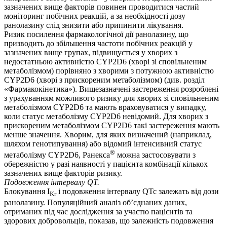
зазначених вище факторів повинен проводитися частий
моніторинг побічних реакцій, а за необхідності дозу
ранолазину слід знизити або припинити лікування.
Ризик посилення фармакологічної дії ранолазину, що
призводить до збільшення частоти побічних реакцій у
зазначених вище групах, підвищується у хворих з
недостатньою активністю CYP2D6 (хворі зі сповільненим
метаболізмом) порівняно з хворими з потужною активністю
CYP2D6 (хворі з прискореним метаболізмом) (див. розділ
«Фармакокінетика»). Вищезазначені застереження розроблені
з урахуванням можливого ризику для хворих зі сповільненим
метаболізмом CYP2D6 та мають враховуватися у випадку,
коли статус метаболізму CYP2D6 невідомий. Для хворих з
прискореним метаболізмом CYP2D6 такі застереження мають
менше значення. Хворим, для яких визначений (наприклад,
шляхом генотипування) або відомий інтенсивний статус
®
метаболізму CYP2D6, Ранекса
можна застосовувати з
обережністю у разі наявності у пацієнта комбінації кількох
зазначених вище факторів ризику.
Подовження інтервалу QT.
Блокування I
і подовження інтервалу QTc залежать від дози
Kr
ранолазину. Популяційний аналіз об’єднаних даних,
отриманих під час дослідження за участю пацієнтів та
здорових добровольців, показав, що залежність подовження