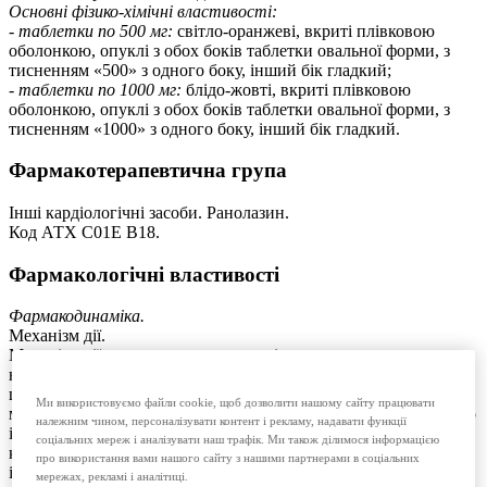
Основні фізико-хімічні властивості:
-
таблетки по 500 мг:
світло-оранжеві, вкриті плівковою
оболонкою, опуклі з обох боків таблетки овальної форми, з
тисненням «500» з одного боку, інший бік гладкий;
-
таблетки по 1000 мг:
блідо-жовті, вкриті плівковою
оболонкою, опуклі з обох боків таблетки овальної форми, з
тисненням «1000» з одного боку, інший бік гладкий.
Фармакотерапевтична група
Інші кардіологічні засоби. Ранолазин.
Код АТХ С01Е B18.
Фармакологічні властивості
Фармакодинаміка.
Механізм дії.
Механізм дії ранолазину значною мірою залишається
невідомим. Ранолазин може чинити деяку антиангінальну дію
шляхом пригнічення пізнього потоку іонів натрію у клітини
Ми використовуємо файли cookie, щоб дозволити нашому сайту працювати
міокарда. Це знижує внутрішньоклітинне накопичення натрію
належним чином, персоналізувати контент і рекламу, надавати функції
і, відповідно, зменшує надлишок внутрішньоклітинних іонів
соціальних мереж і аналізувати наш трафік. Ми також ділимося інформацією
кальцію. Ранолазин за рахунок зниження пізнього потоку
про використання вами нашого сайту з нашими партнерами в соціальних
іонів натрію зменшує внутрішньоклітинний іонний дисбаланс
мережах, рекламі і аналітиці.