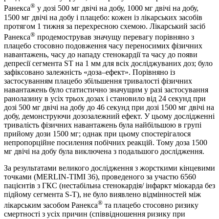
®
Ранекса
у дозі 500 мг двічі на добу, 1000 мг двічі на добу,
1500 мг двічі на добу і плацебо: кожен із лікарських засобів
протягом 1 тижня за перехресною схемою. Лікарський засіб
®
Ранекса
продемострував значущу перевагу порівняно з
плацебо стосовно подовження часу переносимих фізичних
навантажень, часу до нападу стенокардії та часу до появи
депресії сегмента ST на 1 мм для всіх досліджуваних доз; було
зафіксовано залежність «доза–ефект». Порівняно із
застосуванням плацебо збільшення тривалості фізичних
навантажень було статистично значущим у разі застосування
ранолазину в усіх трьох дозах і становило від 24 секунд при
дозі 500 мг двічі на добу до 46 секунд при дозі 1500 мг двічі на
добу, демонструючи дозозалежний ефект. У цьому дослідженні
тривалість фізичних навантажень була найбільшою в групі
прийому дози 1500 мг; однак при цьому спостерігалося
непропорційне посилення побічних реакцій. Тому доза 1500
мг двічі на добу була виключена з подальшого дослідження.
За результатами великого дослідження з жорсткими кінцевими
точками (MERLIN-TIMI 36), проведеного за участю 6560
пацієнтів з ГКС (нестабільна стенокардія/ інфаркт міокарда без
підйому сегмента S-T), не було виявлено відмінностей між
®
лікарським засобом Ранекса
та плацебо стосовно ризику
смертності з усіх причин (співвідношення ризику при