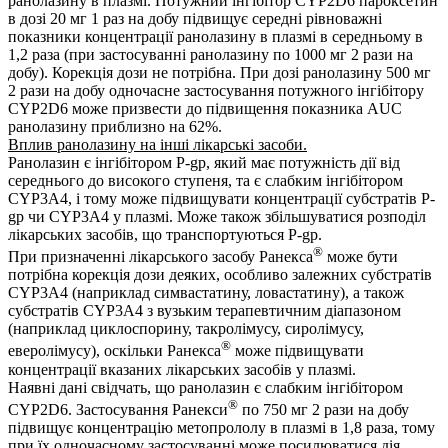
ранолазину в плазмі. Потужний інгібітор CYP2D6 пароксетин
в дозі 20 мг 1 раз на добу підвищує середні рівноважні
показники концентрації ранолазину в плазмі в середньому в
1,2 раза (при застосуванні ранолазину по 1000 мг 2 рази на
добу). Корекція дози не потрібна. При дозі ранолазину 500 мг
2 рази на добу одночасне застосування потужного інгібітору
CYP2D6 може призвести до підвищення показника AUC
ранолазину приблизно на 62%.
Вплив ранолазину на інші лікарські засоби.
Ранолазин є інгібітором P-gp, який має потужність дії від
середнього до високого ступеня, та є слабким інгібітором
CYP3A4, і тому може підвищувати концентрації субстратів P-
gp чи CYP3A4 у плазмі. Може також збільшуватися розподіл
лікарських засобів, що транспортуються P-gp.
®
При призначенні лікарського засобу Ранекса
може бути
потрібна корекція дози деяких, особливо залежних субстратів
CYP3A4 (наприклад симвастатину, ловастатину), а також
субстратів CYP3A4 з вузьким терапевтичним діапазоном
(наприклад циклоспорину, такролімусу, сиролімусу,
®
еверолімусу), оскільки Ранекса
може підвищувати
концентрації вказаних лікарських засобів у плазмі.
Наявні дані свідчать, що ранолазин є слабким інгібітором
®
CYP2D6. Застосування Ранекси
по 750 мг 2 рази на добу
підвищує концентрацію метопрололу в плазмі в 1,8 раза, тому
при їх одночасному застосуванні може посилюватися дія