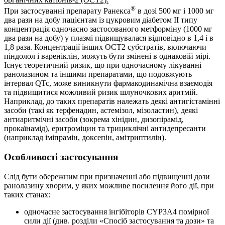
®
При застосуванні препарату Ранекса
в дозі 500 мг і 1000 мг
два рази на добу пацієнтам із цукровим діабетом ІІ типу
концентрація одночасно застосованого метформіну (1000 мг
два рази на добу) у плазмі підвищувалася відповідно в 1,4 і в
1,8 раза. Концентрації інших OCT2 субстратів, включаючи
піндолол і вареніклін, можуть бути змінені в однаковій мірі.
Існує теоретичний ризик, що при одночасному лікуванні
ранолазином та іншими препаратами, що подовжують
інтервал QTc, може виникнути фармакодинамічна взаємодія
та підвищитися можливий ризик шлуночкових аритмій.
Наприклад, до таких препаратів належать деякі антигістамінні
засоби (такі як терфенадин, астемізол, мізоластин), деякі
антиаритмічні засоби (зокрема хінідин, дизопірамід,
прокаїнамід), еритроміцин та трициклічні антидепресанти
(наприклад іміпрамін, доксепін, амітриптилін).
Особливості застосування
Слід бути обережним при призначенні або підвищенні дози
ранолазину хворим, у яких можливе посилення його дії, при
таких станах:
одночасне застосування інгібіторів CYP3A4 помірної
сили дії (див. розділи «Спосіб застосування та дози» та