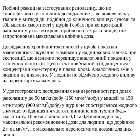
Побічні реакції на застосування ранолазину, що не
спостерігались у клінічних дослідженнях, але виявлялись у
тварин у вигляді дії, подібної до клінічного впливу: судоми та
збільшення смертності у щурів і собак при концентрації
ранолазину у плазмі крові, приблизно в 3 рази вищій, ніж
запропонована максимальна клінічна доза.
Дослідження хронічної токсичності у щурів показали
взаємозв’язок лікування зі змінами у надниркових залозах при
експозиції, що незначно перевищує аналогічний показник у
клінічних пацієнтів. Цей ефект пов’язаний з підвищенням
концентрації холестерину в плазмі крові. Аналогічних змін у
людини не виявлено. У людини не відмічено жодного впливу
на адренокортикальну вісь.
У довгострокових дослідженнях канцерогенності при дозах
2
ранолазину до 50 мг/кг/добу (150 мг/м
/добу) у мишей та 150
2
мг/кг/добу (900 мг/м
/добу) у щурів не спостерігалося жодного
значущого підвищення частоти виникнення пухлин будь-
якого типу. Ці дози становлять 0,1 та 0,8 відповідно від
максимальної рекомендованої дози для людини, що дорівнює
2
2 г на мг/м
, і є максимально переносимими дозами для цих
видів.