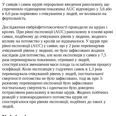
У самців і самок щурів пероральне введення ранолазину, що
спричиняло підвищення показника AUC відповідно у 3,6 або
в 6,6 раза порівняно з очікуваним у людей, не впливало на
фертильність.
Дослідження ембріофетотоксичності проводили на щурах і
кролях. При рівні експозиції (AUC) ранолазину в плазмі крові
самки, подібному до очікуваних рівнів у людини, жодного
впливу на потомство у кролів не відзначалося. У щурів при
рівні експозиції (AUC) у самки, що у 2 рази перевищував
очікуваний рівень у людини, не було зафіксовано жодних
наслідків для потомства, але коли експозиція у самки у 7,5
раза перевищувала показники, отримані у людей,
спостерігалося зменшення маси плода та ослаблення процесу
осифікації. Коли експозиція у годуючих самок в 1,3 раза
перевищувала очікуваний рівень у людей, постнатальної
смертності потомства не було зафіксовано, тоді як при 3-
разовому перевищенні експозиції було зафіксовано
постнатальну смертність і одночасно було доведено
потрапляння ранолазину в молоко щурів. Жодних побічних
реакцій у новонародженого потомства щурів не
спостерігалося при рівнях експозиції, подібних до таких у
людей.