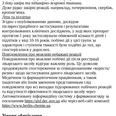
З боку шкіри та підшкірно-жирової тканини.
Дуже рідко: шкірні реакції, наприклад, почервоніння, свербіж,
кропив’янка.
Діти та підлітки
Згідно з опублікованими даними, досвідом
післяреєстраційного застосування і результатами
контрольованих клінічних досліджень, у ході яких препарат
протягом 1 року застосовували обмеженій кількості дітей і
підлітків у віці 10-16 років, побічні дії у цієї групи за
характером і ступенем тяжкості були подібні до тих, що
спостерігалися у дорослих.
Повідомлення про можливі небажані реакції
Повідомлення про можливі побічні дії після реєстрації
лікарського засобу відіграє важливу роль. Це дозволяє
продовжувати спостереження за співвідношенням «користь/
ризик» щодо застосування даного лікарського засобу.
Медичним та фармацевтичним працівникам, а також
пацієнтам або їхнім законним представникам слід
повідомляти про всі випадки підозрюваних побічних реакцій
та відсутності ефективності лікарського засобу через
Автоматизовану інформаційну систему з фармаконагляду за
посиланням
https://aisf.dec.gov.ua
або через веб-сайт компанії
https://www.berlin-chemie.ua
.
Умови зберігання