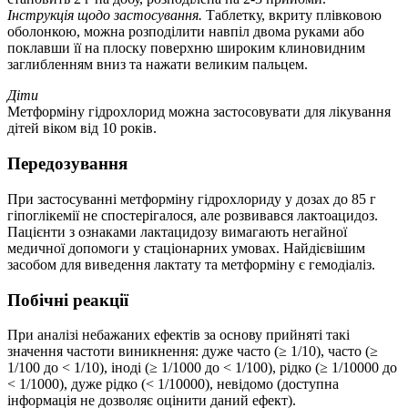
Інструкція щодо застосування.
Таблетку, вкриту плівковою
оболонкою, можна розподілити навпіл двома руками або
поклавши її на плоску поверхню широким клиновидним
заглибленням вниз та нажати великим пальцем.
Діти
Метформіну гідрохлорид можна застосовувати для лікування
дітей віком від 10 років.
Передозування
При застосуванні метформіну гідрохлориду у дозах до 85 г
гіпоглікемії не спостерігалося, але розвивався лактоацидоз.
Пацієнти з ознаками лактацидозу вимагають негайної
медичної допомоги у стаціонарних умовах. Найдієвішим
засобом для виведення лактату та метформіну є гемодіаліз.
Побічні реакції
При аналізі небажаних ефектів за основу прийняті такі
значення частоти виникнення: дуже часто (≥ 1/10), часто (≥
1/100 до < 1/10), іноді (≥ 1/1000 до < 1/100), рідко (≥ 1/10000 до
< 1/1000), дуже рідко (< 1/10000), невідомо (доступна
інформація не дозволяє оцінити даний ефект).