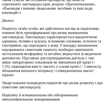
спричиняти лактоацидоз (див. розділи «Протипоказання»,
«Взаємодія з іншими лікарськими засобами та інші види
взаємодій»).
Діагноз
Пацієнти та/або особи, які здійснюють нагляд за пацієнтами,
повинні бути проінформовані про ризик виникнення
лактоацидозу. Лактоацидоз характеризується ацидотичною
одишкою, болями в шлунку, м’язовими спазмами, астенією та
гіпотермією, що переходить у кому. У випадку виникнення
підозрюваних симптомів пацієнту необхідно припинити
застосування метформіну та негайно звернутися за медичною
допомогою. Підставою для підтвердження діагнозу є такі
зміни лабораторних показників як зменшення рН крові (<
7,35), підвищення вмісту лактату у плазмі крові (> 5 ммоль/л),
збільшення аніонного інтервалу і співвідношення лактат/
піруват.
Лікарі повинні попередити пацієнтів про ризик розвитку і про
симптоми лактоацидозу.
Пацієнти з
і встановленими або підозрюваними
мітохондріальними захворюваннями