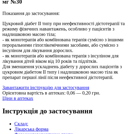
мг №30
Показання до застосування:
Цукровий діабет ІІ типу при неефективності дієтотерапії та
режиму фізичних навантажень, особливо у пацієнтів з
надлишковою масою тіла;
- як монотерапія або комбінована терапія сумісно з іншими
пероральними гіпоглікемічними засобами, або сумісно з
інсуліном для лікування дорослих.
- як монотерапія або комбінована терапія з інсуліном для
лікування дітей віком від 10 років та підлітків.
Для зменшення ускладнень діабету у дорослих пацієнтів з
цукровим діабетом ІІ типу і надлишковою масою тіла як
препарат першої лінії після неефективної дієтотерапії.
Завантажити інструкцію для застосування
Орієнтовна вартість в аптеках:
0
,
06
—
0
,
20
грн.
Ціни в аптеках
Інструкція до застосування
Склад:
Лікарська форма