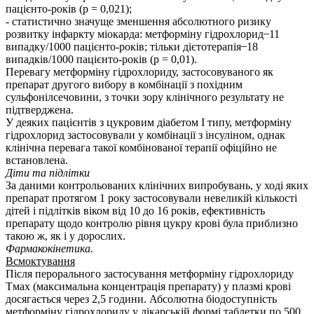
пацієнто-років (р = 0,021);
- статистично значуще зменшення абсолютного ризику
розвитку інфаркту міокарда: метформіну гідрохлорид ̶ 11
випадку/1000 пацієнто-років; тільки дієтотерапія ̶ 18
випадків/1000 пацієнто-років (р = 0,01).
Перевагу метформіну гідрохлориду, застосовуваного як
препарат другого вибору в комбінації з похідним
сульфонілсечовини, з точки зору клінічного результату не
підтвердженa.
У деяких пацієнтів з цукровим діабетом І типу, метформіну
гідрохлорид застосовували у комбінації з інсуліном, однак
клінічна перевага такої комбінованої терапії офіційно не
встановлена.
Діти та підлітки
За даними контрольованих клінічних випробувань, у ході яких
препарат протягом 1 року застосовували невеликій кількості
дітей і підлітків віком від 10 до 16 років, ефективність
препарату щодо контролю рівня цукру крові була приблизно
такою ж, як і у дорослих.
Фармакокінетика.
Всмоктування
Після перорального застосування метформіну гідрохлориду
Тмах (максимальна концентрація препарату) у плазмі крові
досягається через 2,5 години. Абсолютна біодоступність
метформіну гідрохлориду у лікарській формі таблетки по 500