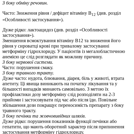
З боку обміну речовин.
Часто: Зниження рівня / дефіцит вітаміну B
(див. розділ
12
«Особливості застосування»).
Дуже рідко: лактоацидоз (див. розділ «Особливості
застосування»).
Зменшення всмоктування вітаміну В12 та зниження його
рівня у сироватці крові при тривалому застосуванні
метформіну гідрохлориду. У пацієнтів із мегалобластичною
анемією це слід розглядати як можливу причину.
З боку нервової системи.
Часто: порушення смаку.
З боку травного тракту.
Дуже часто: нудота, блювання, діарея, біль у животі, втрата
апетиту. Ці явища виникають на початку лікування та у
більшості випадків минають самовільно. З метою їх
профілактики дозу метформіну слід розподіляти на 2-3
прийоми і застосовувати під час або після їди. Повільне
збільшення дози покращує переносимість препарату з боку
травного тракту.
З боку печінки та жовчовивідних шляхів.
Дуже рідко: порушення показників функції печінки або
гепатити, що мають оборотний характер після припинення
застосування метформіну гідрохлориду.