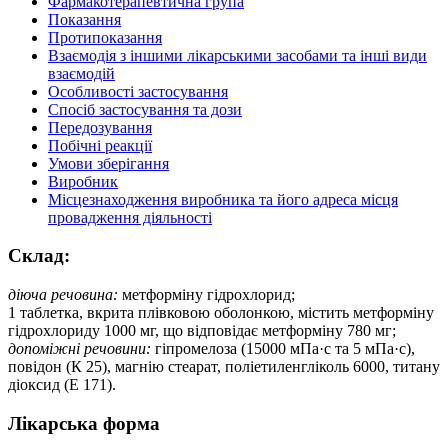
Фармакотерапевтична група
Показання
Протипоказання
Взаємодія з іншими лікарськими засобами та інші види
взаємодій
Особливості застосування
Спосіб застосування та дози
Передозування
Побічні реакції
Умови зберігання
Виробник
Місцезнаходження виробника та його адреса місця
провадження діяльності
Склад:
діюча речовина:
метформіну гідрохлорид;
1 таблетка, вкрита плівковою оболонкою, містить метформіну
гідрохлориду 1000 мг, що відповідає метформіну 780 мг;
допоміжні речовини:
гіпромелоза (15000 мПа·с та 5 мПа·с),
повідон (К 25), магнію стеарат, поліетиленгліколь 6000, титану
діоксид (Е 171).
Лікарська форма