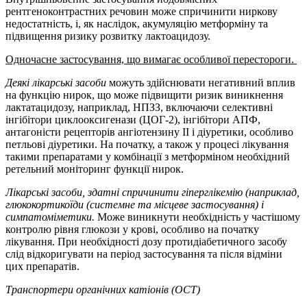
рентгеноконтрастних речовин може спричинити ниркову
недостатність, і, як наслідок, акумуляцію метформіну та
підвищення ризику розвитку лактоацидозу.
Одночасне застосування, що вимагає особливої перестороги.
Деякі лікарські засоби
можуть здійснювати негативний вплив
на функцію нирок, що може підвищити ризик виникнення
лактатацидозу, наприклад, НПЗЗ, включаючи селективні
інгібітори циклооксигенази (ЦОГ-2), інгібітори АПФ,
антагоністи рецепторів ангіотензину ІІ і діуретики, особливо
петльові діуретики. На початку, а також у процесі лікування
такими препаратами у комбінації з метформіном необхідний
ретельний моніторинг функції нирок.
Лікарські засоби, здатні спричинити гіперглікемію (наприклад,
глюкокортикоїди (системне та місцеве застосування) і
симпатоміметики.
Може виникнути необхідність у частішому
контролю рівня глюкози у крові, особливо на початку
лікування. При необхідності дозу протидіабетичного засобу
слід відкоригувати на період застосування та після відміни
цих препаратів.
Транспортери органічних катіонів (OCT)