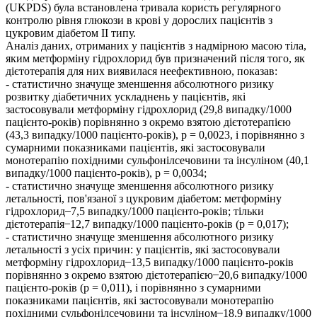
(UKPDS) була встановлена тривала користь регулярного
контролю рівня глюкози в крові у дорослих пацієнтів з
цукровим діабетом ІІ типу.
Аналіз даних, отриманих у пацієнтів з надмірною масою тіла,
яким метформіну гідрохлорид був призначений після того, як
дієтотерапія для них виявилася неефективною, показав:
- статистично значуще зменшення абсолютного ризику
розвитку діабетичних ускладнень у пацієнтів, які
застосовували метформіну гідрохлорид (29,8 випадку/1000
пацієнто-років) порівнянно з окремо взятою дієтотерапією
(43,3 випадку/1000 пацієнто-років), р = 0,0023, і порівнянно з
сумарними показниками пацієнтів, які застосовували
монотерапію похідними сульфонілсечовини та інсуліном (40,1
випадку/1000 пацієнто-років), р = 0,0034;
- статистично значуще зменшення абсолютного ризику
летальності, пов'язаної з цукровим діабетом: метформіну
гідрохлорид ̶ 7,5 випадку/1000 пацієнто-років; тільки
дієтотерапія ̶ 12,7 випадку/1000 пацієнто-років (р = 0,017);
- статистично значуще зменшення абсолютного ризику
летальності з усіх причин: у пацієнтів, які застосовували
метформіну гідрохлорид ̶ 13,5 випадку/1000 пацієнто-років
порівнянно з окремо взятою дієтотерапією ̶ 20,6 випадку/1000
пацієнто-років (р = 0,011), і порівнянно з сумарними
показниками пацієнтів, які застосовували монотерапію
похідними сульфонілсечовини та інсуліном ̶ 18,9 випадку/1000