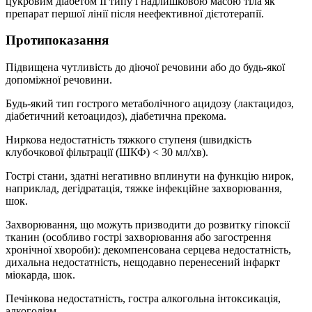
цукровим діабетом ІІ типу і надлишковою масою тіла як
препарат першої лінії після неефективної дієтотерапії.
Протипоказання
Підвищена чутливість до діючої речовини або до будь-якої
допоміжної речовини.
Будь-який тип гострого метаболічного ацидозу (лактацидоз,
діабетичний кетоацидоз), діабетична прекома.
Ниркова недостатність тяжкого ступеня (швидкість
клубочкової фільтрації (ШКФ) < 30 мл/хв).
Гострі стани, здатні негативно вплинути на функцію нирок,
наприклад, дегідратація, тяжке інфекційне захворювання,
шок.
Захворювання, що можуть призводити до розвитку гіпоксії
тканин (особливо гострі захворювання або загострення
хронічної хвороби): декомпенсована серцева недостатність,
дихальна недостатність, нещодавно перенесений інфаркт
міокарда, шок.
Печінкова недостатність, гостра алкогольна інтоксикація,
алкоголізм.