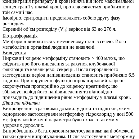
концентрація препарату в крові нижча від його максимальної
концентрації у плазмі крові, проте досягається приблизно у
той самий час.
Імовірно, еритроцити представляють собою другу фазу
розподілу.
Середній об’єм розподілу (V
) варіює від 63 до 276 л.
d
Біотрасформація
Метформін виводиться у незміненому стані з сечею. Його
метаболіти в організмі людини не виявлені.
Виведення
Нирковий кліренс метформіну становить ˃ 400 мл/хв, що
свідчить про його виведення за рахунок клубочкової
фільтрації та канальцевої секреції. Після перорального
застосування період напіввиведення становить приблизно 6,5
години. При порушенні функції нирок нирковий кліренс
скорочується пропорційно до кліренсу креатиніну, що
збільшує період його напіввиведення та відповідно
призводить до підвищення рівня метформіну у плазмі крові.
Діти та підлітки
Випробування з разовими дозами: у дітей та підлітків, яким
одноразово застосовували метформіну гідрохлорид у дозі 500
мг, фармакокінетичні параметри були схожі з такими у
здорових дорослих.
Випробування з багаторазовим застосуванням: дані обмежені
тільки одним випробуванням. Після застосування метформіну