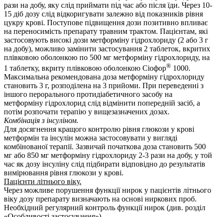
рази на добу, яку слід приймати під час або після їди. Через 10-
15 діб дозу слід відкоригувати залежно від показників рівня
цукру крові. Поступове підвищення дози позитивно впливає
на переносимість препарату травним трактом. Пацієнтам, які
застосовують високі дози метформіну гідрохлориду (2 або 3 г
на добу), можливо замінити застосування 2 таблеток, вкритих
плівковою оболонкою по 500 мг метформіну гідрохлориду, на
®
1 таблетку, вкриту плівковою оболонкою Сіофор
1000.
Максимальна рекомендована доза метформіну гідрохлориду
становить 3 г, розподілена на 3 прийоми. При переведенні з
іншого перорального протидіабетичного засобу на
метформіну гідрохлорид слід відмінити попередній засіб, а
потім розпочати терапію у вищезазначених дозах.
Комбінація з інсуліном.
Для досягнення кращого контролю рівня глюкози у крові
метформін та інсулін можна застосовувати у вигляді
комбінованої терапії. Зазвичай початкова доза становить 500
мг або 850 мг метформіну гідрохлориду 2-3 рази на добу, у той
час як дозу інсуліну слід підбирати відповідно до результатів
вимірювання рівня глюкози у крові.
Пацієнти літнього віку.
Через можливе порушення функції нирок у пацієнтів літнього
віку дозу препарату визначають на основі ниркових проб.
Необхідний регулярний контроль функції нирок (див. розділ
«Особливості застосування»).