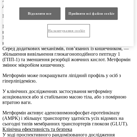
Антигіперглікемічну дію метформін чинить за допомогою
декількох механізмів.
Відхилити все
Прийняти всі файли сookie
Метформін зменшує продукування глюкози у печінці.
Метформін полегшує периферичне поглинання та утилізацію
Налаштування cookie
глюкози, частково за рахунок посилення дії інсуліну.
Метформін змінює обіг глюкози в кишечнику: поглинання з
кровообігу збільшується, а всмоктування з їжі зменшується.
Серед додаткових механізмів, пов’язаних із кишечником, —
збільшення вивільнення глюкагоноподібного пептиду 1
(ГПП-1) та зменшення резорбції жовчних кислот. Метформін
змінює мікробіом кишечнику.
Метформін може покращувати ліпідний профіль у осіб з
гіперліпідемією.
У клінічних дослідженнях застосування метформіну
асоціювалося або зі стабільною масою тіла, або з помірною
втратою ваги.
Метформін активує аденозинмонофосфат-протеїнкіназу
(AMPK) і збільшує транспортну здатність усіх відомих на
сьогодні типів мембранних транспортерів глюкози (GLUT).
Клінічна ефективність та безпека
У ході проспективного рандомізованого дослідження