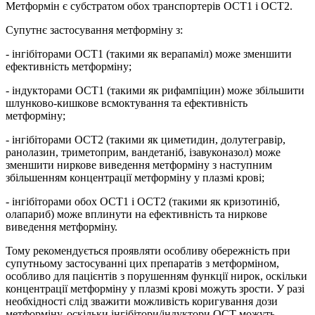
Метформін є субстратом обох транспортерів OCT1 і OCT2.
Супутнє застосування метформіну з:
- інгібіторами OCT1 (такими як верапаміл) може зменшити
ефективність метформіну;
- індукторами OCT1 (такими як рифампіцин) може збільшити
шлунково-кишкове всмоктування та ефективність
метформіну;
- інгібіторами OCT2 (такими як циметидин, долутегравір,
ранолазин, триметоприм, вандетаніб, ізавуконазол) може
зменшити ниркове виведення метформіну з наступним
збільшенням концентрації метформіну у плазмі крові;
- інгібіторами обох OCT1 і OCT2 (такими як кризотиніб,
олапариб) може вплинути на ефективність та ниркове
виведення метформіну.
Тому рекомендується проявляти особливу обережність при
супутньому застосуванні цих препаратів з метформіном,
особливо для пацієнтів з порушенням функції нирок, оскільки
концентрації метформіну у плазмі крові можуть зрости. У разі
необхідності слід зважити можливість коригування дози
метформіну, оскільки інгібітори/індуктори OCT можуть