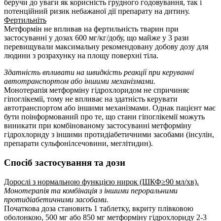
беручи до уваги як корисність грудного годовування, так і
потенційний ризик небажаної дії препарату на дитину.
Фертильніть
Метформін не впливав на фертильність тварин при
застосуванні у дозах 600 мг/кг/добу, що майже у 3 рази
перевищували максимальну рекомендовану добову дозу для
людини з розрахунку на площу поверхні тіла.
Здатність впливати на швидкість реакції при керуванні
автотранспортом або іншими механізмами.
Монотерапія метформіну гідрохлоридом не спричиняє
гіпоглікемії, тому не впливає на здатність керувати
автотранспортом або іншими механізмами. Однак пацієнт має
бути поінформований про те, що стани гіпоглікемії можуть
виникати при комбінованому застосуванні метформіну
гідрохлориду з іншими протидіабетичними засобами (інсулін,
препарати сульфонілсечовини, меглітидин).
Спосіб застосування та дози
Дорослі з нормальною функцією нирок (ШКФ≥90 мл/хв).
Монотерапія та комбінація з іншими пероральними
протидіабетичними засобами.
Початкова доза становить 1 таблетку, вкриту плівковою
оболонкою, 500 мг або 850 мг метформіну гідрохлориду 2-3