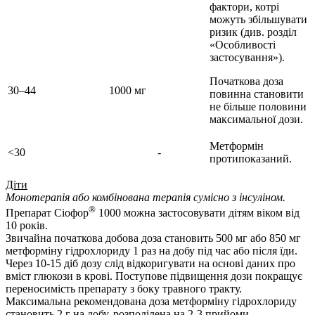
фактори, котрі
можуть збільшувати
ризик (див. розділ
«Особливості
застосування»).
Початкова доза
30–44
1000 мг
повинна становити
не більше половини
максимальної дози.
Метформін
<30
-
протипоказаний.
Діти
Монотерапія або комбінована терапія сумісно з інсуліном.
®
Препарат Сіофор
1000 можна застосовувати дітям віком від
10 років.
Звичайна початкова добова доза становить 500 мг або 850 мг
метформіну гідрохлориду 1 раз на добу під час або після їди.
Через 10-15 діб дозу слід відкоригувати на основі даних про
вміст глюкози в крові. Поступове підвищення дози покращує
переносимість препарату з боку травного тракту.
Максимальна рекомендована доза метформіну гідрохлориду
становить 2 г на добу, розподілена на 2-3 прийоми.