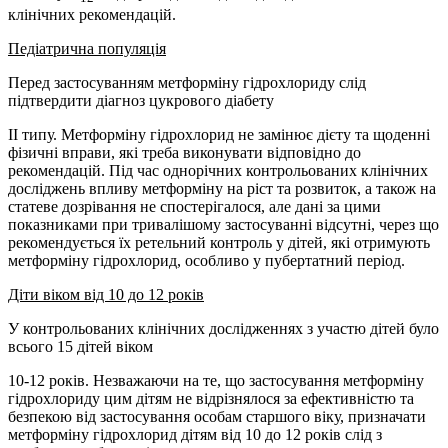
клінічних рекомендацій.
Педіатрична популяція
Перед застосуванням метформіну гідрохлориду слід
підтвердити діагноз цукрового діабету
ІІ типу. Метформіну гідрохлорид не замінює дієту та щоденні
фізичні вправи, які треба виконувати відповідно до
рекомендацій. Під час однорічних контрольованих клінічних
досліджень впливу метформіну на ріст та розвиток, а також на
статеве дозрівання не спостерігалося, але дані за цими
показниками при тривалішому застосуванні відсутні, через що
рекомендується їх ретельний контроль у дітей, які отримують
метформіну гідрохлорид, особливо у пубертатний період.
Діти віком від 10 до 12 років
У контрольованих клінічних дослідженнях з участю дітей було
всього 15 дітей віком
10-12 років. Незважаючи на те, що застосування метформіну
гідрохлориду цим дітям не відрізнялося за ефективністю та
безпекою від застосування особам старшого віку, призначати
метформіну гідрохлорид дітям від 10 до 12 років слід з