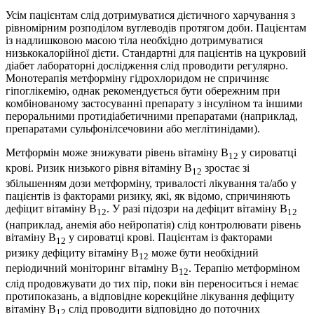
Усім пацієнтам слід дотримуватися дієтичного харчування з
рівномірним розподілом вуглеводів протягом доби. Пацієнтам
із надлишковою масою тіла необхідно дотримуватися
низькокалорійної дієти. Стандартні для пацієнтів на цукровий
діабет лабораторні дослідження слід проводити регулярно.
Монотерапія метформіну гідрохлоридом не спричиняє
гіпоглікемію, однак рекомендується бути обережним при
комбінованому застосуванні препарату з інсуліном та іншими
пероральними протидіабетичними препаратами (наприклад,
препаратами сульфонілсечовини або меглітинідами).
Метформін може знижувати рівень вітаміну В
у сироватці
12
крові. Ризик низького рівня вітаміну В
зростає зі
12
збільшенням дози метформіну, тривалості лікування та/або у
пацієнтів із факторами ризику, які, як відомо, спричиняють
дефіцит вітаміну В
. У разі підозри на дефіцит вітаміну В
12
12
(наприклад, анемія або нейропатія) слід контролювати рівень
вітаміну В
у сироватці крові. Пацієнтам із факторами
12
ризику дефіциту вітаміну В
може бути необхідний
12
періодичний моніторинг вітаміну В
. Терапію метформіном
12
слід продовжувати до тих пір, поки він переноситься і немає
протипоказань, а відповідне корекційне лікування дефіциту
вітаміну В
слід проводити відповідно до поточних
12