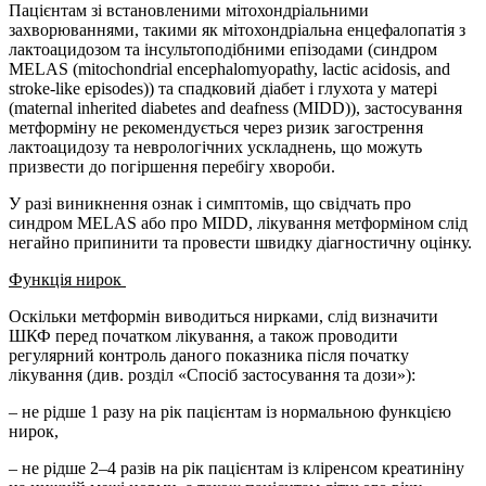
Пацієнтам зі встановленими мітохондріальними
захворюваннями, такими як мітохондріальна енцефалопатія з
лактоацидозом та інсультоподібними епізодами (синдром
MELAS (mitochondrial encephalomyopathy, lactic acidosis, and
stroke-like episodes)) та спадковий діабет і глухота у матері
(maternal inherited diabetes and deafness (MIDD)), застосування
метформіну не рекомендується через ризик загострення
лактоацидозу та неврологічних ускладнень, що можуть
призвести до погіршення перебігу хвороби.
У разі виникнення ознак і симптомів, що свідчать про
синдром MELAS або про MIDD, лікування метформіном слід
негайно припинити та провести швидку діагностичну оцінку.
Функція нирок
Оскільки метформін виводиться нирками, слід визначити
ШКФ перед початком лікування, а також проводити
регулярний контроль даного показника після початку
лікування (див. розділ «Спосіб застосування та дози»):
– не рідше 1 разу на рік пацієнтам із нормальною функцією
нирок,
– не рідше 2–4 разів на рік пацієнтам із кліренсом креатиніну