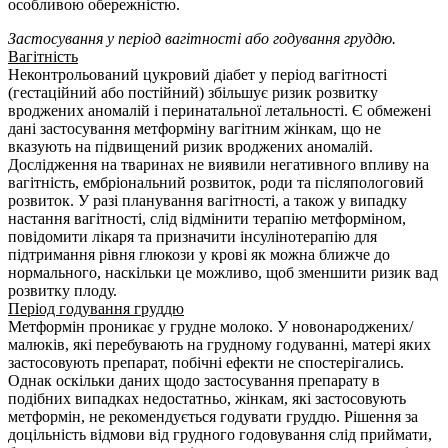
особливою обережністю.
Застосування у період вагітності або годування груддю.
Вагітність
Неконтрольований цукровий діабет у період вагітності
(гестаційний або постійний) збільшує ризик розвитку
вроджених аномалій і перинатальної летальності. Є обмежені
дані застосування метформіну вагітним жінкам, що не
вказують на підвищений ризик вроджених аномалій.
Дослідження на тваринах не виявили негативного впливу на
вагітність, ембріональний розвиток, роди та післяпологовий
розвиток. У разі планування вагітності, а також у випадку
настання вагітності, слід відмінити терапію метформіном,
повідомити лікаря та призначити інсулінотерапію для
підтримання рівня глюкози у крові як можна ближче до
нормального, наскільки це можливо, щоб зменшити ризик вад
розвитку плоду.
Період годування груддю
Метформін проникає у грудне молоко. У новонароджених/
малюків, які перебувають на грудному годуванні, матері яких
застосовують препарат, побічні ефекти не спостерігались.
Однак оскільки даних щодо застосування препарату в
подібних випадках недостатньо, жінкам, які застосовують
метформін, не рекомендується годувати груддю. Рішення за
доцільність відмови від грудного годовування слід приймати,