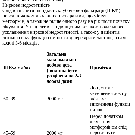
Ниркова недостатність
Слід визначити швидкість клубочкової фільтрації (ШКФ)
перед початком лікування препаратами, що містять
метформін, а також не рідше одного разу на рік після початку
лікування. У пацієнтів із підвищеним ризиком подальшого
ускладнення ниркової недостатності, а також у пацієнтів
літнього віку функцію нирок слід перевіряти частіше, а саме
кожні 3-6 місяців.
Загальна
максимальна
добова доза
ШКФ мл/хв
Примітки
(повинна бути
розділена на 2-3
добові дози)
Допустиме
зменшення дози у
60–89
3000 мг
зв’язку зі
зниженням функції
нирок.
Перед початком
лікування
метформіном слід
переглянути
45–59
2000 мг