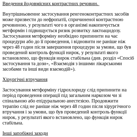
Введення йодовмісних контрастних речовин.
Внутрішньовенне застосування ренгеноконтрастних засобів
може призвести до нефропатії, спричиненої контрастною
речовиною, у результаті чого в організмі накопичується
метформін і підвищується ризик розвитку лактоацидозу.
Застосування метформіну необхідно припинити на час
процедури або до її проведення, і відновити не раніше ніж
через 48 годин після завершення процедури за умови, що був
проведений контроль функції нирок, у результаті якого
встановлено, що функція нирок стабільна (див. розділ «Спосіб
застосування та дози», «Взаємодія з іншими лікарськими
засобами та інші види взаємодій»).
Хірургічні втручання
Застосування метформіну гідрохлориду слід припинити на
період проведення операції під загальним наркозом чи зі
спінальною або епідуральною анестезією. Продовжити
терапію слід не раніше ніж через 48 годин після хірургічного
втручання і за умови, що був проведений контроль функції
нирок, у результаті якого встановлено, що функція нирок
стабільна.
Інші запобіжні заходи