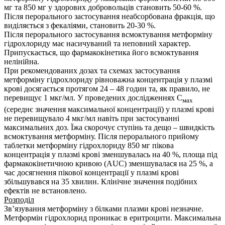
мг та 850 мг у здорових добровольців становить 50-60 %.
Після перорального застосування неабсорбована фракція, що
виділяється з фекаліями, становить 20-30 %.
Після перорального застосування всмоктування метформіну
гідрохлориду має насичуваний та неповний характер.
Припускається, що фармакокінетика його всмоктування
нелінійна.
При рекомендованих дозах та схемах застосування
метформіну гідрохлориду рівноважна концентрація у плазмі
крові досягається протягом 24 – 48 годин та, як правило, не
перевищує 1 мкг/мл. У проведених дослідженнях С
мах
(середнє значення максимальної концентрації) у плазмі крові
не перевищувало 4 мкг/мл навіть при застосуванні
максимальних доз. Їжа скорочує ступінь та дещо – швидкість
всмоктування метформіну. Після перорального прийому
таблетки метформіну гідрохлориду 850 мг пікова
концентрація у плазмі крові зменшувалась на 40 %, площа під
фармакокінетичною кривою (AUC) зменшувалася на 25 %, а
час досягнення пікової концентрації у плазмі крові
збільшувався на 35 хвилин. Клінічне значення подібних
ефектів не встановлено.
Розподіл
Зв’язування метформіну з білками плазми крові незначне.
Метформін гідрохлорид проникає в еритроцити. Максимальна