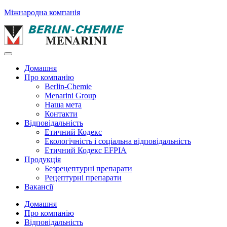
Міжнародна компанія
Домашня
Про компанію
Berlin-Chemie
Menarini Group
Наша мета
Контакти
Відповідальність
Етичний Кодекс
Екологічність і соціальна відповідальність
Етичний Кодекс EFPIA
Продукція
Безрецептурні препарати
Рецептурні препарати
Вакансії
Домашня
Про компанію
Відповідальність