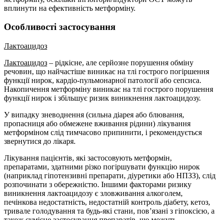
вплинути на ефективність метформіну.
Особливості застосування
Лактоацидоз
Лактоацидоз
– рідкісне, але серйозне порушення обміну
речовин, що найчастіше виникає на тлі гострого погіршення
функції нирок, кардіо-пульмонарної патології або сепсиса.
Накопичення метформіну виникає на тлі гострого порушення
функції нирок і збільшує ризик виникнення лактоацидозу.
У випадку зневоднення (сильна діарея або блювання,
пропасниця або обмежене вживання рідини) лікування
метформіном слід тимчасово припинити, і рекомендується
звернутися до лікаря.
Лікування пацієнтів, які застосовують метформін,
препаратами, здатними різко погіршувати функцію нирок
(наприклад гіпотензивні препарати, діуретики або НПЗЗ), слід
розпочинати з обережністю. Іншими факторами ризику
виникнення лактоацидозу є зловживання алкоголем,
печінкова недостатність, недостатній контроль діабету, кетоз,
тривале голодування та будь-які стани, пов’язані з гіпоксією, а
також сумісне застосування препаратів, що можуть