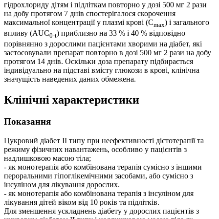
гідрохлориду дітям і підліткам повторно у дозі 500 мг 2 рази
на добу протягом 7 днів спостерігалося скорочення
максимальної концентрації у плазмі крові (C
) і загального
max
впливу (AUC
) приблизно на 33 % і 40 % відповідно
0-t
порівнянно з дорослими пацієнтами хворими на діабет, які
застосовували препарат повторно в дозі 500 мг 2 рази на добу
протягом 14 днів. Оскільки доза препарату підбирається
індивідуально на підставі вмісту глюкози в крові, клінічна
значущість наведених даних обмежена.
Клінічні характеристики
Показання
Цукровий діабет ІІ типу при неефективності дієтотерапії та
режиму фізичних навантажень, особливо у пацієнтів з
надлишковою масою тіла;
- як монотерапія або комбінована терапія сумісно з іншими
пероральними гіпоглікемічними засобами, або сумісно з
інсуліном для лікування дорослих.
- як монотерапія або комбінована терапія з інсуліном для
лікування дітей віком від 10 років та підлітків.
Для зменшення ускладнень діабету у дорослих пацієнтів з