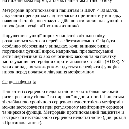
на нижній межі норми, а також пацієнтам літнього віку.
Метформін протипоказаний пацієнтам із ШКФ < 30 мл/хв,
лікування препаратом слід тимчасово припинити у випадку
наявності станів, що можуть здійснювати вплив на функцію
нирок (див. розділ «Протипоказання»).
Порушення функції нирок у пацієнтів літнього віку
розвивається часто та перебігає безсимптомно. Слід бути
особливо обережним у випадках, коли виникає ризик
порушення функції нирок, наприклад, при застосуванні
антигіпертензивних або сечогінних засобів та на початку
застосування нестероїдних протизапальних засобів (НПЗЗ). У
таких випадках також рекомендується перевіряти функцію
нирок перед початком лікування метформіном.
Серцева функція
Пацієнти із серцевою недостатністю мають більш високий
ризик розвитку гіпоксії та ниркової недостатності. Пацієнтам
зі стабільною хронічною серцевою недостатністю метформін
можна застосовувати при регулярному моніторингу серцевої
та ниркової функції. Метформін протипоказаний пацієнтам із
гострою та нестабільною серцевою недостатністю (див. розділ
«Протипоказання»).