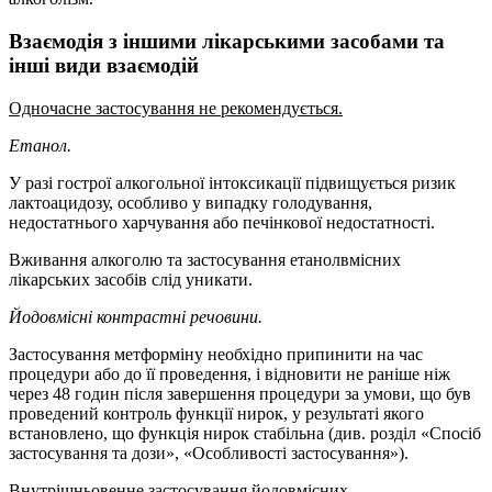
Взаємодія з іншими лікарськими засобами та
інші види взаємодій
Одночасне застосування не рекомендується.
Етанол.
У разі гострої алкогольної інтоксикації підвищується ризик
лактоацидозу, особливо у випадку голодування,
недостатнього харчування або печінкової недостатності.
Вживання алкоголю та застосування етанолвмісних
лікарських засобів слід уникати.
Йодовмісні контрастні речовини.
Застосування метформіну необхідно припинити на час
процедури або до її проведення, і відновити не раніше ніж
через 48 годин після завершення процедури за умови, що був
проведений контроль функції нирок, у результаті якого
встановлено, що функція нирок стабільна (див. розділ «Спосіб
застосування та дози», «Особливості застосування»).
Внутрішньовенне застосування йодовмісних