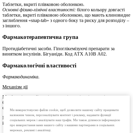
Таблетки, вкриті плівковою оболонкою.
Основні фізико-хімічні властивості:
білого кольору довгасті
таблетки, вкриті плівковою оболонкою, що мають клиновидне
заглиблення «snap-tab» з одного боку та риску для розподілу –
з іншого.
Фармакотерапевтична група
Протидіабетичні засоби. Гіпоглікемізуючі препарати за
винятком інсулінів. Бігуаніди. Код АТX А10В А02.
Фармакологічні властивості
Фармакодинаміка.
Механізм дії
Метформін - це бігуанід з антигіперглікемічною дією як на
базальну, так і на постпрандіальну гіперглікемію. Він не
стимулює секрецію інсуліну, і тому не викликає гіпоглікемії.
Ми використовуємо файли cookie, щоб дозволити нашому сайту працювати
належним чином, персоналізувати контент і рекламу, надавати функції
Метформін знижує базальну гіперінсулінемію, а в комбінації з
соціальних мереж і аналізувати наш трафік. Ми також ділимося інформацією
інсуліном знижує потребу в інсуліні.
про використання вами нашого сайту з нашими партнерами в соціальних
мережах, рекламі і аналітиці.