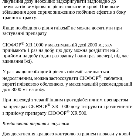
лікування дозу необхідно відкоригувати відповідно до
результатів вимірювань рівня глюкози в крові. Повільне
збільшення дози сприяє зниженню побічних ефектів з боку
травного тракту.
Якщо необхідного рівня глікемії не можна досягнути при
застуванні препарату
®
СІОФОР
XR 1000 у максимальній дозі 2000 мг, яку
приймають 1 раз на добу, цю дозу можна розділити на 2
прийоми на добу (один раз зранку і один раз ввечері, під час
вживання їжі).
У разі якщо необхідний рівень глікемії залишається
®
недосягненим, можна застосовувати СІОФОР
, таблетки,
вкриті плівковою оболонкою, у максимальній рекомендованій
дозі 3000 мг на добу.
При переході з терапії іншим протидіабетичним препаратом
®
на препарат СІОФОР
XR 1000 дозу титрувати і розпочинати
®
з прийому препарату СІОФОР
XR 500.
Комбінована терапія з інсуліном
Для досягнення кращого контролю за рівнем глюкози у крові