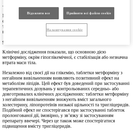
– затримує всмоктування глюкози у кишечнику.
Відхилити все
Прийняти всі файли сookie
Метформіну гідрохлорид стимулює внутрішньоклітинний
синтез глікогену, впливаючи на глікогенсинтетазу. Збільшує
транспортну здатність усіх відомих типів мембранних
Налаштування cookie
переносників глюкози (GLUT).
Фармакодинамічні ефекти
Клінічні дослідження показали, що основною дією
метформіну, окрім гіпоглікемічної, є стабілізація або незначна
втрата маси тіла.
Незалежно від своєї дії на глікемію, таблетки метформіну з
негайним вивільненням виявляють позитивний ефект на
метаболізм ліпідів. Цей ефект був доведений при застосуванні
терапевтичних дозувань у контрольованих середньо- або
довготривалих клінічних дослідженнях: таблетки метформіну
з негайним вивільненням знижують вміст загального
холестерину, ліпопротеїнів низької щільності та тригліцеридів.
Подібний ефект не спостерігався при застосуванні таблеток
пролонгованої дії, імовірно, у зв’язку зі застосуванням
препарату ввечері. Через це також може спостерігатися
підвищення вмісту тригліцеридів.