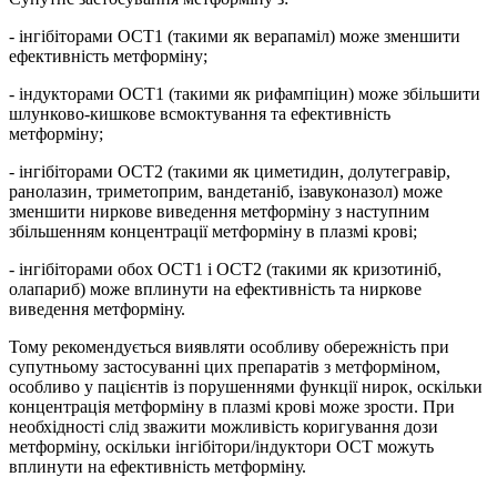
- інгібіторами OCT1 (такими як верапаміл) може зменшити
ефективність метформіну;
- індукторами OCT1 (такими як рифампіцин) може збільшити
шлунково-кишкове всмоктування та ефективність
метформіну;
- інгібіторами OCT2 (такими як циметидин, долутегравір,
ранолазин, триметоприм, вандетаніб, ізавуконазол) може
зменшити ниркове виведення метформіну з наступним
збільшенням концентрації метформіну в плазмі крові;
- інгібіторами обох OCT1 і OCT2 (такими як кризотиніб,
олапариб) може вплинути на ефективність та ниркове
виведення метформіну.
Тому рекомендується виявляти особливу обережність при
супутньому застосуванні цих препаратів з метформіном,
особливо у пацієнтів із порушеннями функції нирок, оскільки
концентрація метформіну в плазмі крові може зрости. При
необхідності слід зважити можливість коригування дози
метформіну, оскільки інгібітори/індуктори OCT можуть
вплинути на ефективність метформіну.