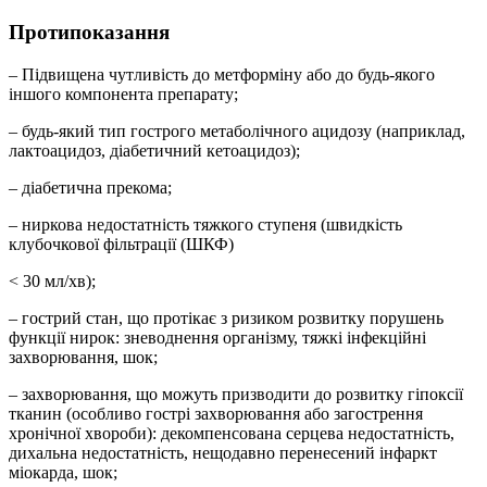
Протипоказання
– Підвищена чутливість до метформіну або до будь-якого
іншого компонента препарату;
– будь-який тип гострого метаболічного ацидозу (наприклад,
лактоацидоз, діабетичний кетоацидоз);
– діабетична прекома;
– ниркова недостатність тяжкого ступеня (швидкість
клубочкової фільтрації (ШКФ)
< 30 мл/хв);
– гострий стан, що протікає з ризиком розвитку порушень
функції нирок: зневоднення організму, тяжкі інфекційні
захворювання, шок;
– захворювання, що можуть призводити до розвитку гіпоксії
тканин (особливо гострі захворювання або загострення
хронічної хвороби): декомпенсована серцева недостатність,
дихальна недостатність, нещодавно перенесений інфаркт
міокарда, шок;