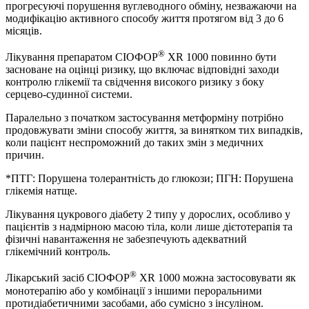
прогресуючі порушення вуглеводного обміну, незважаючи на
модифікацію активного способу життя протягом від 3 до 6
місяців.
®
Лікування препаратом СІОФОР
XR 1000 повинно бути
засноване на оцінці ризику, що включає відповідні заходи
контролю глікемії та свідчення високого ризику з боку
серцево-судинної системи.
Паралельно з початком застосування метформіну потрібно
продовжувати зміни способу життя, за винятком тих випадків,
коли пацієнт неспроможний до таких змін з медичних
причин.
*ПТГ: Порушена толерантність до глюкози; ПГН: Порушена
глікемія натще.
Лікування цукрового діабету 2 типу у дорослих, особливо у
пацієнтів з надмірною масою тіла, коли лише дієтотерапія та
фізичні навантаження не забезпечують адекватний
глікемічний контроль.
®
Лікарський засіб СІОФОР
XR 1000 можна застосовувати як
монотерапію або у комбінації з іншими пероральними
протидіабетичними засобами, або сумісно з інсуліном.