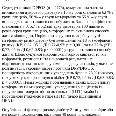
Серед учасників DPPOS (n = 2776), кумулятивна частота
виникнення цукрового діабету на 15-му році становить 62 % у
групі плацебо, 56 % – у групі метформіну та 55 % – у групі
впровадження активного способу життя. Загальні коефіцієнти
становлять 7,0, 5,7 та 5,2 випадку діабету на 100 пацієнто-
років серед груп плацебо, метформіну та активного способу
життя відповідно. Порівняно з групою плацебо у групі
метформіну ризик діабету був зменшений на 18 % (коефіцієнт
ризику (КР) 0,82, 95 % ДІ 0,72-0,93; р = 0,001) та на 27 % (КР
0,73, 95 % ДІ 0,65-0,83; p < 0,0001) у групі активного способу
життя. Щодо сукупної мікроциркуляторної кінцевої точки
нефропатії, ретинопатії та нейропатії результати не
відрізнялися значно між групами, але для учасників, у яких не
розвинувся цукровий діабет протягом DPP/DPPOS,
поширеність мікросудинних ускладнень була на 28 % нижчою,
ніж у тих, у кого розвинувся діабет (КР 0,72, 95 % ДІ 0,63-0,83;
р < 0,0001). Немає жодних порівняльних даних щодо впливу
метформіну на макросудинні ускладнення у пацієнтів із
порушеною толерантністю до глюкози (ПТГ) та/або із
порушеною глікемією натще (ПГН), та/або підвищеним
HbA1c.
Опубліковані фактори ризику діабету 2 типу: монголоїдне або
негроїдне походження, вік понад 40 років, дисліпідемія,