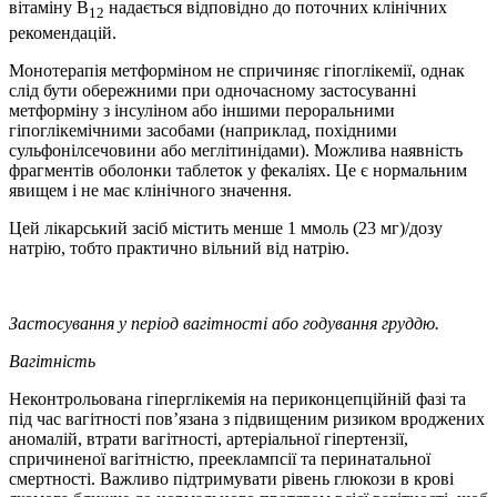
вітаміну B
надається відповідно до поточних клінічних
12
рекомендацій.
Монотерапія метформіном не спричиняє гіпоглікемії, однак
слід бути обережними при одночасному застосуванні
метформіну з інсуліном або іншими пероральними
гіпоглікемічними засобами (наприклад, похідними
сульфонілсечовини або меглітинідами). Можлива наявність
фрагментів оболонки таблеток у фекаліях. Це є нормальним
явищем і не має клінічного значення.
Цей лікарський засіб містить менше 1 ммоль (23 мг)/дозу
натрію, тобто практично вільний від натрію.
Застосування у період вагітності або годування груддю.
Вагітність
Неконтрольована гіперглікемія на периконцепційній фазі та
під час вагітності пов’язана з підвищеним ризиком вроджених
аномалій, втрати вагітності, артеріальної гіпертензії,
спричиненої вагітністю, прееклампсії та перинатальної
смертності. Важливо підтримувати рівень глюкози в крові