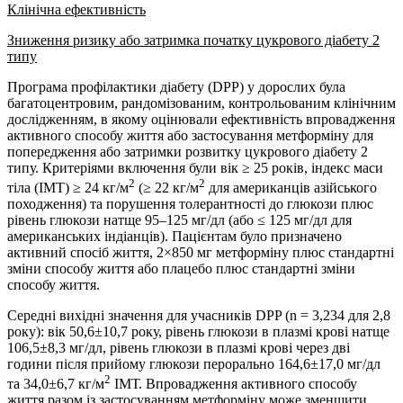
Клінічна ефективність
Зниження ризику або затримка початку цукрового діабету 2
типу
Програма профілактики діабету (DPP) у дорослих була
багатоцентровим, рандомізованим, контрольованим клінічним
дослідженням, в якому оцінювали ефективність впровадження
активного способу життя або застосування метформіну для
попередження або затримки розвитку цукрового діабету 2
типу. Критеріями включення були вік ≥ 25 років, індекс маси
2
2
тіла (ІМТ) ≥ 24 кг/м
(≥ 22 кг/м
для американців азійського
походження) та порушення толерантності до глюкози плюс
рівень глюкози натще 95–125 мг/дл (або ≤ 125 мг/дл для
американських індіанців). Пацієнтам було призначено
активний спосіб життя, 2×850 мг метформіну плюс стандартні
зміни способу життя або плацебо плюс стандартні зміни
способу життя.
Середні вихідні значення для учасників DPP (n = 3,234 для 2,8
року): вік 50,6±10,7 року, рівень глюкози в плазмі крові натще
106,5±8,3 мг/дл, рівень глюкози в плазмі крові через дві
години після прийому глюкози перорально 164,6±17,0 мг/дл
2
та 34,0±6,7 кг/м
ІМТ. Впровадження активного способу
життя разом із застосуванням метформіну може зменшити