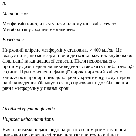
л.
Метаболізм
Метформін виводиться у незміненому вигляді зі сечею.
Метаболітів у людини не виявлено.
Виведення
Нирковий кліренс метформіну становить > 400 мл/хв. Це
вказує на те, що метформін виводиться за рахунок клубочкової
фільтрації та канальцевої секреції. Після перорального
прийому дози період напіввиведення становить приблизно 6,5
години. При порушенні функції нирок нирковий кліренс
знижується пропорційно до кліренсу креатиніну, тому період
напіввиведення збільшується, що призводить до збільшення
рівня метформіну у плазмі крові.
Особливі групи пацієнтів
Ниркова недостатність
Наявні обмежені дані щодо пацієнтів із помірним ступенем
ниркової недостатності, тому неможливо точно оцінити