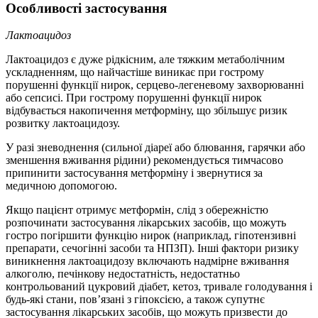
Особливості застосування
Лактоацидоз
Лактоацидоз є дуже рідкісним, але тяжким метаболічним
ускладненням, що найчастіше виникає при гострому
порушенні функції нирок, серцево-легеневому захворюванні
або сепсисі. При гострому порушенні функції нирок
відбувається накопичення метформіну, що збільшує ризик
розвитку лактоацидозу.
У разі зневоднення (сильної діареї або блювання, гарячки або
зменшення вживання рідини) рекомендується тимчасово
припинити застосування метформіну і звернутися за
медичною допомогою.
Якщо пацієнт отримує метформін, слід з обережністю
розпочинати застосування лікарських засобів, що можуть
гостро погіршити функцію нирок (наприклад, гіпотензивні
препарати, сечогінні засоби та НПЗП). Інші фактори ризику
виникнення лактоацидозу включають надмірне вживання
алкоголю, печінкову недостатність, недостатньо
контрольований цукровий діабет, кетоз, тривале голодування і
будь-які стани, пов’язані з гіпоксією, а також супутнє
застосування лікарських засобів, що можуть призвести до