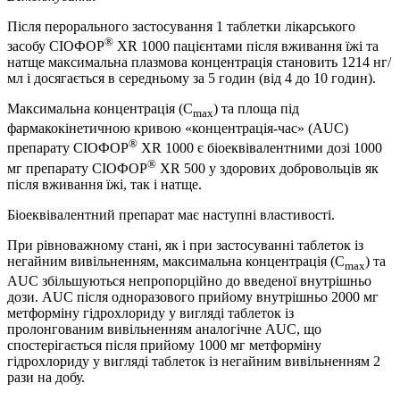
Після перорального застосування 1 таблетки лікарського
®
засобу СІОФОР
XR 1000 пацієнтами після вживання їжі та
натще максимальна плазмова концентрація становить 1214 нг/
мл і досягається в середньому за 5 годин (від 4 до 10 годин).
Максимальна концентрація (С
) та площа під
max
фармакокінетичною кривою «концентрація-час» (AUC)
®
препарату СІОФОР
XR 1000 є біоеквівалентними дозі 1000
®
мг препарату СІОФОР
XR 500 у здорових добровольців як
після вживання їжі, так і натще.
Біоеквівалентний препарат має наступні властивості.
При рівноважному стані, як і при застосуванні таблеток із
негайним вивільненням, максимальна концентрація (С
) та
max
AUC збільшуються непропорційно до введеної внутрішньо
дози. AUC після одноразового прийому внутрішньо 2000 мг
метформіну гідрохлориду у вигляді таблеток із
пролонгованим вивільненням аналогічне AUC, що
спостерігається після прийому 1000 мг метформіну
гідрохлориду у вигляді таблеток із негайним вивільненням 2
рази на добу.