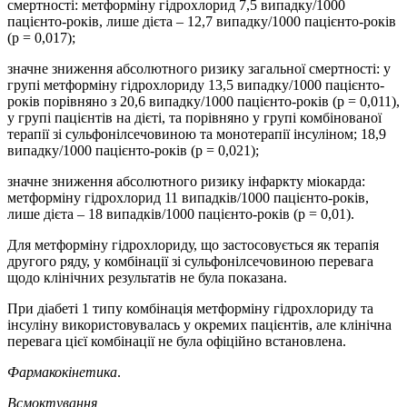
смертності: метформіну гідрохлорид 7,5 випадку/1000
пацієнто-років, лише дієта – 12,7 випадку/1000 пацієнто-років
(p = 0,017);
значне зниження абсолютного ризику загальної смертності: у
групі метформіну гідрохлориду 13,5 випадку/1000 пацієнто-
років порівняно з 20,6 випадку/1000 пацієнто-років (p = 0,011),
у групі пацієнтів на дієті, та порівняно у групі комбінованої
терапії зі сульфонілсечовиною та монотерапії інсуліном; 18,9
випадку/1000 пацієнто-років (p = 0,021);
значне зниження абсолютного ризику інфаркту міокарда:
метформіну гідрохлорид 11 випадків/1000 пацієнто-років,
лише дієта – 18 випадків/1000 пацієнто-років (p = 0,01).
Для метформіну гідрохлориду, що застосовується як терапія
другого ряду, у комбінації зі сульфонілсечовиною перевага
щодо клінічних результатів не була показана.
При діабеті 1 типу комбінація метформіну гідрохлориду та
інсуліну використовувалась у окремих пацієнтів, але клінічна
перевага цієї комбінації не була офіційно встановлена.
Фармакокінетика
.
Всмоктування