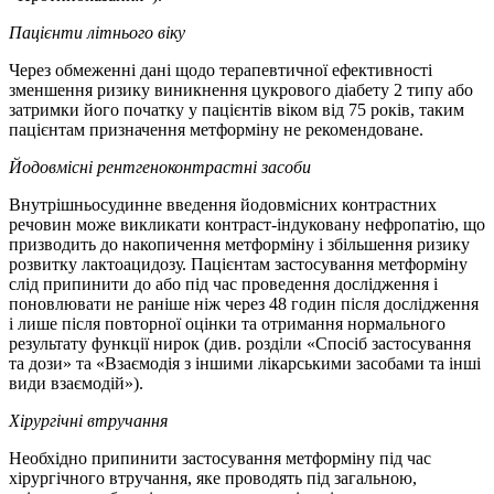
Пацієнти літнього віку
Через обмеженні дані щодо терапевтичної ефективності
зменшення ризику виникнення цукрового діабету 2 типу або
затримки його початку у пацієнтів віком від 75 років, таким
пацієнтам призначення метформіну не рекомендоване.
Йодовмісні рентгеноконтрастні засоби
Внутрішньосудинне введення йодовмісних контрастних
речовин може викликати контраст-індуковану нефропатію, що
призводить до накопичення метформіну і збільшення ризику
розвитку лактоацидозу. Пацієнтам застосування метформіну
слід припинити до або під час проведення дослідження і
поновлювати не раніше ніж через 48 годин після дослідження
і лише після повторної оцінки та отримання нормального
результату функції нирок (див. розділи «Спосіб застосування
та дози» та «Взаємодія з іншими лікарськими засобами та інші
види взаємодій»).
Хірургічні втручання
Необхідно припинити застосування метформіну під час
хірургічного втручання, яке проводять під загальною,