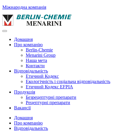
Міжнародна компанія
Домашня
Про компанію
Berlin-Chemie
Menarini Group
Наша мета
Контакти
Відповідальність
Етичний Кодекс
Екологічність і соціальна відповідальність
Етичний Кодекс EFPIA
Продукція
Безрецептурні препарати
Рецептурні препарати
Вакансії
Домашня
Про компанію
Відповідальність