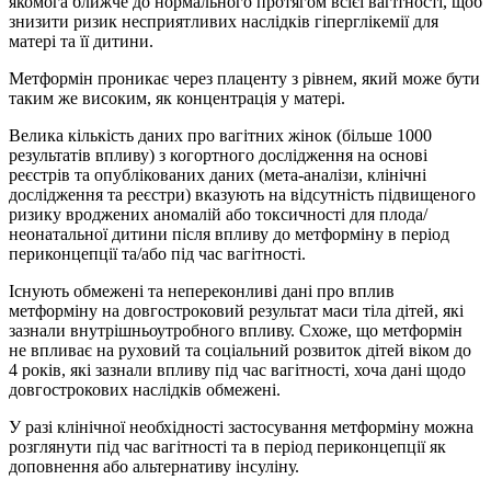
якомога ближче до нормального протягом всієї вагітності, щоб
знизити ризик несприятливих наслідків гіперглікемії для
матері та її дитини.
Метформін проникає через плаценту з рівнем, який може бути
таким же високим, як концентрація у матері.
Велика кількість даних про вагітних жінок (більше 1000
результатів впливу) з когортного дослідження на основі
реєстрів та опублікованих даних (мета-аналізи, клінічні
дослідження та реєстри) вказують на відсутність підвищеного
ризику вроджених аномалій або токсичності для плода/
неонатальної дитини після впливу до метформіну в період
периконцепції та/або під час вагітності.
Існують обмежені та непереконливі дані про вплив
метформіну на довгостроковий результат маси тіла дітей, які
зазнали внутрішньоутробного впливу. Схоже, що метформін
не впливає на руховий та соціальний розвиток дітей віком до
4 років, які зазнали впливу під час вагітності, хоча дані щодо
довгострокових наслідків обмежені.
У разі клінічної необхідності застосування метформіну можна
розглянути під час вагітності та в період периконцепції як
доповнення або альтернативу інсуліну.