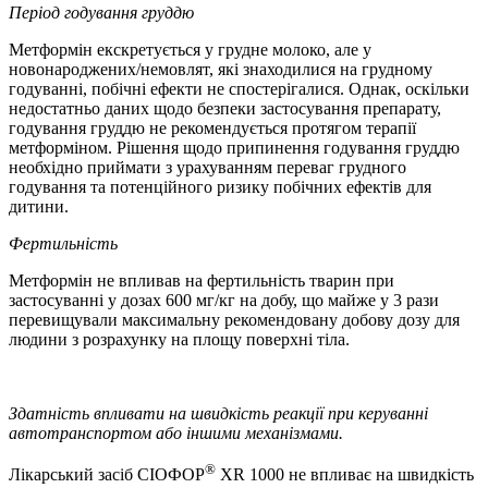
Період годування груддю
Метформін екскретується у грудне молоко, але у
новонароджених/немовлят, які знаходилися на грудному
годуванні, побічні ефекти не спостерігалися. Однак, оскільки
недостатньо даних щодо безпеки застосування препарату,
годування груддю не рекомендується протягом терапії
метформіном. Рішення щодо припинення годування груддю
необхідно приймати з урахуванням переваг грудного
годування та потенційного ризику побічних ефектів для
дитини.
Фертильність
Метформін не впливав на фертильність тварин при
застосуванні у дозах 600 мг/кг на добу, що майже у 3 рази
перевищували максимальну рекомендовану добову дозу для
людини з розрахунку на площу поверхні тіла.
Здатність впливати на швидкість реакції при керуванні
автотранспортом або іншими механізмами.
®
Лікарський засіб СІОФОР
XR 1000 не впливає на швидкість