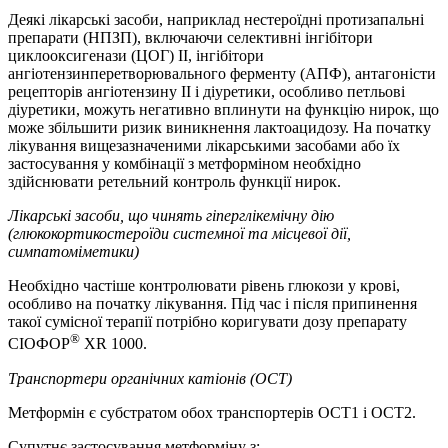
Деякі лікарські засоби, наприклад нестероїдні протизапальні
препарати (НПЗП), включаючи селективні інгібітори
циклооксигенази (ЦОГ) II, інгібітори
ангіотензинперетворювального ферменту (АПФ), антагоністи
рецепторів ангіотензину II і діуретики, особливо петльові
діуретики, можуть негативно вплинути на функцію нирок, що
може збільшити ризик виникнення лактоацидозу. На початку
лікування вищезазначеними лікарськими засобами або їх
застосування у комбінації з метформіном необхідно
здійснювати ретельний контроль функції нирок.
Лікарські засоби, що чинять гіперглікемічну дію
(глюкокортикостероїди системної та місцевої дії,
симпатоміметики)
Необхідно частіше контролювати рівень глюкози у крові,
особливо на початку лікування. Під час і після припинення
такої сумісної терапії потрібно коригувати дозу препарату
®
СІОФОР
XR 1000.
Транспортери органічних катіонів (OCT)
Метформін є субстратом обох транспортерів OCT1 і OCT2.
Супутнє застосування метформіну з: