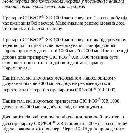
Монотерапія або комбінована терапія у поєднанні з іншими
пероральними гіпоглікемічними засобами
®
Препарат СІОФОР
XR 1000 застосовувати 1 раз на добу під
час вживання їжі ввечері. Максимальна рекомендована доза
становить 2 таблетки на добу.
®
Препарат СІОФОР
XR 1000 застосовувати як підтримуючу
терапію для пацієнтів, які вже лікувалися метформіном
гідрохлоридом у дозуванні 1000 мг або 2000 мг. При переході
®
добова доза препарату СІОФОР
XR 1000 повинна бути
еквівалентною поточній добовій дозі метформіну
гідрохлориду.
Пацієнтам, які лікуються метформіном гідрохлоридом у
дозуванні більше 2000 мг на добу, не рекомендується
®
переходити на терапію препаратом СІОФОР
XR 1000.
®
Пацієнтам, які лікуються препаратом СІОФОР
XR 1000,
дозування 2000 мг на добу не слід перевищувати.
Для пацієнтів, які розпочали лікування, зазвичай початкова
®
доза препарату СІОФОР
XR становить 500 мг 1 раз на добу
під час вживання їжі ввечері. Через 10–15 днів проведеного