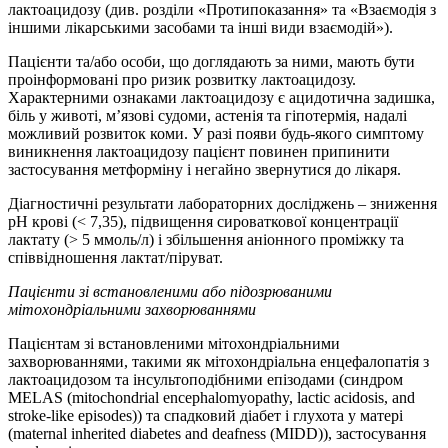
лактоацидозу (див. розділи «Протипоказання» та «Взаємодія з
іншими лікарськими засобами та інші види взаємодій»).
Пацієнти та/або особи, що доглядають за ними, мають бути
проінформовані про ризик розвитку лактоацидозу.
Характерними ознаками лактоацидозу є ацидотична задишка,
біль у животі, м’язові судоми, астенія та гіпотермія, надалі
можливий розвиток коми. У разі появи будь-якого симптому
виникнення лактоацидозу пацієнт повинен припинити
застосування метформіну і негайно звернутися до лікаря.
Діагностичні результати лабораторних досліджень – зниження
pH крові (< 7,35), підвищення сироваткової концентрації
лактату (> 5 ммоль/л) і збільшення аніонного проміжку та
співвідношення лактат/піруват.
Пацієнти з
і
встановленими або підозрюваними
мітохондріальними захворюваннями
Пацієнтам зі встановленими мітохондріальними
захворюваннями, такими як мітохондріальна енцефалопатія з
лактоацидозом та інсультоподібними епізодами (синдром
MELAS (mitochondrial encephalomyopathy, lactic acidosis, and
stroke-like episodes)) та спадковий діабет і глухота у матері
(maternal inherited diabetes and deafness (MIDD)), застосування