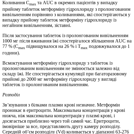
Коливання С
та AUC в окремих пацієнтів у випадку
max
прийому таблеток метформіну гідрохлориду з пролонгованим
вивільненням порівняно з коливаннями, які спостерігаються у
випадку прийому таблеток метформіну гідрохлориду із
негайним вивільненням, зіставні.
Після застосування таблеток із пролонгованим вивільненням
1000 мг після вживання їжі спостерігалося збільшення AUC на
77 % (С
підвищувалося на 26 % і Т
подовжувалося до 1
max
max
години).
Всмоктування метформіну гідрохлориду з таблеток із
пролонгованим вивільненням не змінюється залежно від
cкладу їжі. Не спостерігається кумуляції при багаторазовому
прийомі до 2000 мг метформіну гідрохлориду у вигляді
таблеток із пролонгованим вивільненням.
Розподіл
Звʼязування з білками плазми крові незначне. Метформін
проникає в еритроцити. Максимальна концентрація у крові
нижча, ніж максимальна концентрація у плазмі крові, і
досягається приблизно через той самий час. Еритроцити,
імовірніше за все, представляють другу камеру розподілу.
Середній обʼєм розподілу (Vd) коливається у діапазоні 63-276