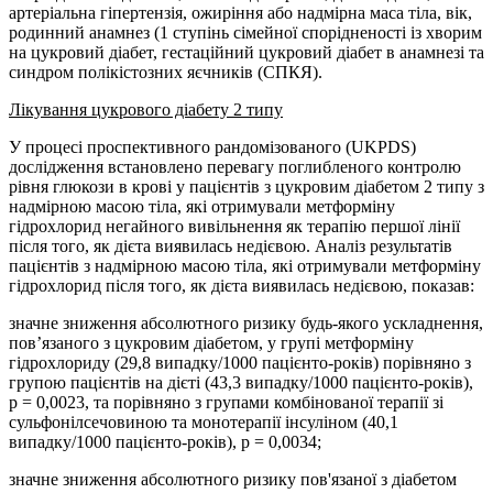
артеріальна гіпертензія, ожиріння або надмірна маса тіла, вік,
родинний анамнез (1 ступінь сімейної спорідненості із хворим
на цукровий діабет, гестаційний цукровий діабет в анамнезі та
синдром полікістозних яєчників (СПКЯ).
Лікування цукрового діабету 2 типу
У процесі проспективного рандомізованого (UKPDS)
дослідження встановлено перевагу поглибленого контролю
рівня глюкози в крові у пацієнтів з цукровим діабетом 2 типу з
надмірною масою тіла, які отримували метформіну
гідрохлорид негайного вивільнення як терапію першої лінії
після того, як дієта виявилась недієвою. Аналіз результатів
пацієнтів з надмірною масою тіла, які отримували метформіну
гідрохлорид після того, як дієта виявилась недієвою, показав:
значне зниження абсолютного ризику будь-якого ускладнення,
пов’язаного з цукровим діабетом, у групі метформіну
гідрохлориду (29,8 випадку/1000 пацієнто-років) порівняно з
групою пацієнтів на дієті (43,3 випадку/1000 пацієнто-років),
p = 0,0023, та порівняно з групами комбінованої терапії зі
сульфонілсечовиною та монотерапії інсуліном (40,1
випадку/1000 пацієнто-років), p = 0,0034;
значне зниження абсолютного ризику пов'язаної з діабетом