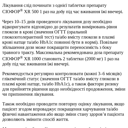
Лікування слід починати з однієї таблетки препарату
®
СІОФОР
XR 500 1 раз на добу під час вживання їжі ввечері.
Через 10–15 днів проведеного лікування дозу необхідно
відкоригувати відповідно до результатів вимірювань рівня
глюкози в крові (значення ОГТТ (оральний
глюкозотолерантний тест) та/або вмісту глюкози в плазмі
крові натще та/або HbA1c повинні бути в нормі). Повільне
збільшення дози може покращити переносимість з боку
травного тракту. Максимальна рекомендована доза препарату
®
СІОФОР
XR 1000 становить 2 таблетки (2000 мг) 1 раз на
добу під час вживання їжі ввечері.
Рекомендується регулярно контролювати (кожні 3–6 місяців)
глікемічний статус (значення ОГТТ та/або вмісту глюкози в
плазмі крові натще, та/або HbA1c), а також фактори ризику
для прийняття рішення щодо необхідності продовження, зміни
чи припинення лікування.
Також необхідно проводити повторну оцінку лікування, якщо
пацієнт згодом впроваджує покращення харчування та/або
фізичні навантаження або якщо зміни стану здоров’я пацієнта
дозволяють змінити спосіб життя.