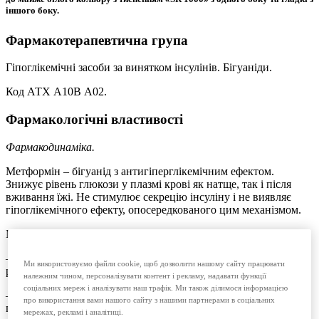
іншого боку.
Фармакотерапевтична група
Гіпоглікемічні засоби за винятком інсулінів. Бігуаніди.
Код АТX А10В А02.
Фармакологічні властивості
Фармакодинаміка.
Метформін – бігуанід з антигіперглікемічним ефектом.
Знижує рівень глюкози у плазмі крові як натще, так і після
вживання їжі. Не стимулює секрецію інсуліну і не виявляє
гіпоглікемічного ефекту, опосередкованого цим механізмом.
Метформін діє трьома шляхами:
– призводить до зниження продукування глюкози у печінці за
Ми використовуємо файли cookie, щоб дозволити нашому сайту працювати
рахунок інгібування глюконеогенезу та глікогенолізу;
належним чином, персоналізувати контент і рекламу, надавати функції
соціальних мереж і аналізувати наш трафік. Ми також ділимося інформацією
– покращує чутливість до інсуліну у м’язах, що призводить до
про використання вами нашого сайту з нашими партнерами в соціальних
поліпшення периферичного захоплення та утилізації глюкози;
мережах, рекламі і аналітиці.