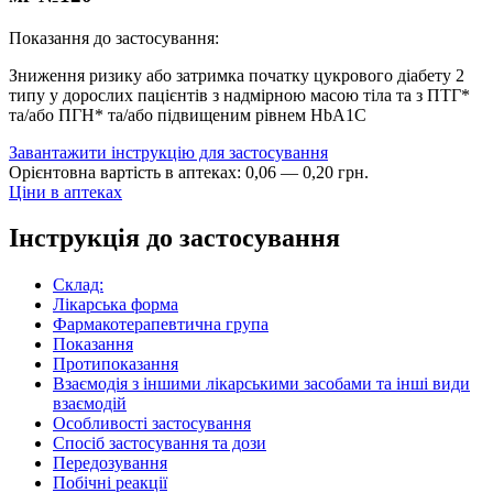
Показання до застосування:
Зниження ризику або затримка початку цукрового діабету 2
типу у дорослих пацієнтів з надмірною масою тіла та з ПТГ*
та/або ПГН* та/або підвищеним рівнем HbA1C
Завантажити інструкцію для застосування
Орієнтовна вартість в аптеках:
0
,
06
—
0
,
20
грн.
Ціни в аптеках
Інструкція до застосування
Склад:
Лікарська форма
Фармакотерапевтична група
Показання
Протипоказання
Взаємодія з іншими лікарськими засобами та інші види
взаємодій
Особливості застосування
Спосіб застосування та дози
Передозування
Побічні реакції