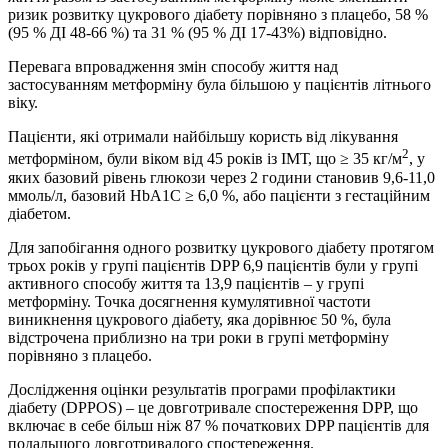
ризик розвитку цукрового діабету порівняно з плацебо, 58 %
(95 % ДІ 48-66 %) та 31 % (95 % ДІ 17-43%) відповідно.
Перевага впровадження змін способу життя над
застосуванням метформіну була більшою у пацієнтів літнього
віку.
Пацієнти, які отримали найбільшу користь від лікування
2
метформіном, були віком від 45 років із ІМТ, що ≥ 35 кг/м
, у
яких базовий рівень глюкози через 2 години становив 9,6-11,0
ммоль/л, базовий HbA1C ≥ 6,0 %, або пацієнти з гестаційним
діабетом.
Для запобігання одного розвитку цукрового діабету протягом
трьох років у групі пацієнтів DPP 6,9 пацієнтів були у групі
активного способу життя та 13,9 пацієнтів – у групі
метформіну. Точка досягнення кумулятивної частоти
виникнення цукрового діабету, яка дорівнює 50 %, була
відстрочена приблизно на три роки в групі метформіну
порівняно з плацебо.
Дослідження оцінки результатів програми профілактики
діабету (DPPOS) – це довготривале спостереження DPP, що
включає в себе більш ніж 87 % початкових DPP пацієнтів для
подальшого довготривалого спостереження.