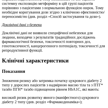
системну експозицію метформіну в цій групі пацієнтів
порівняно з пацієнтами з нормальною функцією нирок. Тому
необхідне коригування дози згідно з клінічною ефективністю/
переносимістю (див. розділ «Спосіб застосування та дози»).
Доклінічні дані з безпеки
Доклінічні дані не виявили специфічної небезпеки для
людини, виходячи з результатів традиційних досліджень
фармакологічної безпеки, токсичності повторних доз,
генотоксичності, канцерогенного потенціалу, токсичності для
репродуктивної функції.
Клінічні характеристики
Показання
Зниження ризику або затримка початку цукрового діабету 2
типу у дорослих пацієнтів з надмірною масою тіла та з ПТГ*
та/або ПГН* та/або підвищеним рівнем HbA1C, які мають:
високий ризик розвитку явного (маніфестного) цукрового
діабету 2 типу (див. розділ «Фармакодинаміка»);