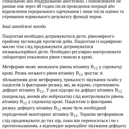
спінальною або епідуральною анестезією, і поновлювати не
раніше ніж через 48 годин після проведення операції або
відновлення перорального харчування і лише після оцінки та
отримання нормального результату функції нирок.
Інші запобіжні заходи
Пацієнтам необхідно дотримуватися дієти, рівномірного
прийому вуглеводів протягом доби. Пацієнтам із надмірною
масою тіла слід продовжувати дотримуватися
низькокалорійної дієти. Необхідно регулярно контролювати
лабораторні показники рівня глюкози в крові.
Метформін може знижувати рівень вітаміну В
у сироватці
12
крові. Ризик низького рівня вітаміну B
зростає зі
12
збільшенням дози метформіну, тривалості лікування та/або у
пацієнтів із факторами ризику, які, як відомо, спричиняють
дефіцит вітаміну B
. У разі підозри на дефіцит вітаміну В
12
12
(наприклад, анемія або нейропатія) слід контролювати рівень
вітаміну В
у сироватці крові. Пацієнтам із факторами
12
ризику дефіциту вітаміну В
може бути необхідний
12
періодичний моніторинг вітаміну В
. Терапію метформіном
12
слід продовжувати до тих пір, поки він переноситься і не є
протипоказанням, а відповідне корекційне лікування дефіциту