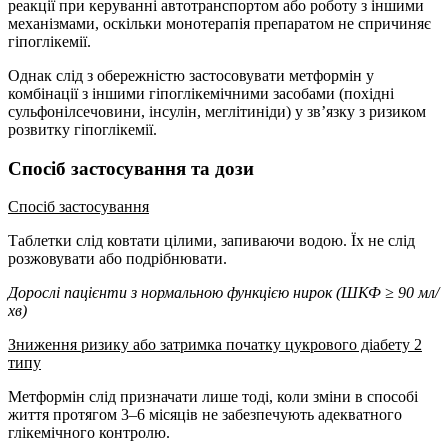
реакції при керуванні автотранспортом або роботу з іншими
механізмами, оскільки монотерапія препаратом не спричиняє
гіпоглікемії.
Однак слід з обережністю застосовувати метформін у
комбінації з іншими гіпоглікемічними засобами (похідні
сульфонілсечовини, інсулін, меглітиніди) у зв’язку з ризиком
розвитку гіпоглікемії.
Спосіб застосування та дози
Спосіб застосування
Таблетки слід ковтати цілими, запиваючи водою. Їх не слід
розжовувати або подрібнювати.
Дорослі пацієнти з нормальною функцією нирок (ШКФ ≥ 90 мл/
хв)
Зниження ризику або затримка початку цукрового діабету 2
типу
Метформін слід призначати лише тоді, коли зміни в способі
життя протягом 3–6 місяців не забезпечують адекватного
глікемічного контролю.