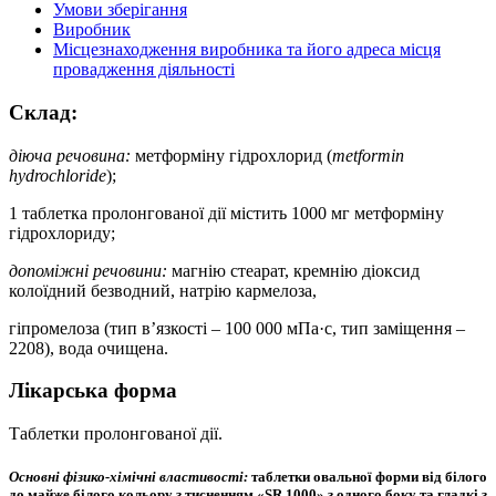
Умови зберігання
Виробник
Місцезнаходження виробника та його адреса місця
провадження діяльності
Склад:
діюча речовина:
метформіну гідрохлорид
(
metformin
hydrochloride
);
1 таблетка пролонгованої дії містить 1000 мг метформіну
гідрохлориду;
допоміжні речовини:
магнію стеарат, кремнію діоксид
колоїдний безводний, натрію кармелоза,
гіпромелоза (тип в’язкості – 100 000 мПа·с, тип заміщення –
2208), вода очищена.
Лікарська форма
Таблетки пролонгованої дії.
Основні фізико-хімічні властивості:
таблетки овальної форми від білого
до майже білого кольору з тисненням «SR 1000» з одного боку та гладкі з