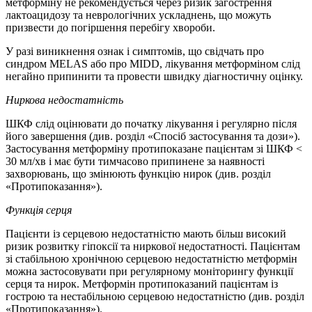
метформіну не рекомендується через ризик загострення
лактоацидозу та неврологічних ускладнень, що можуть
призвести до погіршення перебігу хвороби.
У разі виникнення ознак і симптомів, що свідчать про
синдром MELAS або про MIDD, лікування метформіном слід
негайно припинити та провести швидку діагностичну оцінку.
Ниркова недостатність
ШКФ слід оцінювати до початку лікування і регулярно після
його завершення (див. розділ «Спосіб застосування та дози»).
Застосування метформіну протипоказане пацієнтам зі ШКФ <
30 мл/хв і має бути тимчасово припинене за наявності
захворювань, що змінюють функцію нирок (див. розділ
«Протипоказання»).
Функція
серця
Пацієнти із серцевою недостатністю мають більш високий
ризик розвитку гіпоксії та ниркової недостатності. Пацієнтам
зі стабільною хронічною серцевою недостатністю метформін
можна застосовувати при регулярному моніторингу функції
серця та нирок. Метформін протипоказаний пацієнтам із
гострою та нестабільною серцевою недостатністю (див. розділ
«Протипоказання»).